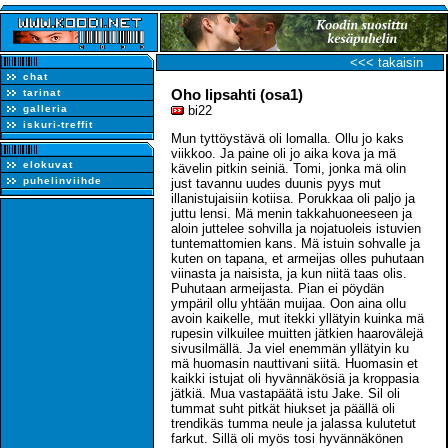
<<< takaisin
chat
Oho lipsahti (osa1)
tarinat
galleria
bi22
iskuri-treffit
Mun tyttöystävä oli lomalla. Ollu jo kaks
viikkoo. Ja paine oli jo aika kova ja mä
elokuvat
kävelin pitkin seiniä. Tomi, jonka mä olin
puhelinviihde
just tavannu uudes duunis pyys mut
illanistujaisiin kotiisa. Porukkaa oli paljo ja
juttu lensi. Mä menin takkahuoneeseen ja
aloin juttelee sohvilla ja nojatuoleis istuvien
tuntemattomien kans. Mä istuin sohvalle ja
kuten on tapana, et armeijas olles puhutaan
viinasta ja naisista, ja kun niitä taas olis.
Puhutaan armeijasta. Pian ei pöydän
ympäril ollu yhtään muijaa. Oon aina ollu
avoin kaikelle, mut itekki yllätyin kuinka mä
rupesin vilkuilee muitten jätkien haarovälejä
sivusilmällä. Ja viel enemmän yllätyin ku
mä huomasin nauttivani siitä. Huomasin et
kaikki istujat oli hyvännäkösiä ja kroppasia
jätkiä. Mua vastapäätä istu Jake. Sil oli
tummat suht pitkät hiukset ja päällä oli
trendikäs tumma neule ja jalassa kulutetut
farkut. Sillä oli myös tosi hyvännäkönen