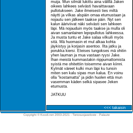
muija. Mun silmät lukittu aina välillä Jaken
oikees lahkees selvästi havaittavaan
pullotukseen. Jake ilmeisesti ties miltä
näytti ja vilkas alspäin omaa etumustaan ja
nojautu sen jälkeen taakse päin. Nyt sen
kalun ääriviivat näki selvästi sen lahkeen
läpi. Mä nojauduin myös taakse ja mulla oli
aivan samanlainen lepopullotus lahkeessa.
Ja musta tuntu et Jake salaa vilkuili myös
sitä. Mä huomasin et mul alkaa kohta
jäykistyy ja korjasin asentoo. Ilta jatku ja
porukka kiersi. Eteises tungokses mä ohitin
yhen lauman ja mua vastaan ryysi Jake.
Ihan meistä kummastakin riippumattomista
syistä me ohitettiin toisemme aivan kiinni.
Kylmät väreet kulki mun läpi ku tunsin
miten sen kalu sipas mun kalua. En voinu
olla "kostamatta" ja pidin huolen että mun
vasemman käden selkä sipasee Jeken
etumusta.
JATKUU
<<< takaisin
Copyright © Koodi.net 2003-2021 -
Tietosuojaseloste
-
Palaute