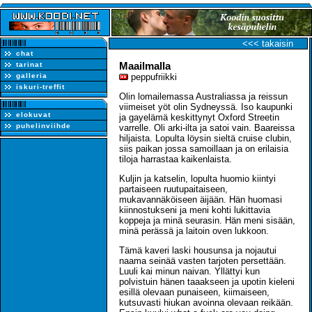
<<< takaisin
chat
Maailmalla
tarinat
galleria
peppufriikki
iskuri-treffit
Olin lomailemassa Australiassa ja reissun
viimeiset yöt olin Sydneyssä. Iso kaupunki
elokuvat
ja gayelämä keskittynyt Oxford Streetin
puhelinviihde
varrelle. Oli arki-ilta ja satoi vain. Baareissa
hiljaista. Lopulta löysin sieltä cruise clubin,
siis paikan jossa samoillaan ja on erilaisia
tiloja harrastaa kaikenlaista.
Kuljin ja katselin, lopulta huomio kiintyi
partaiseen ruutupaitaiseen,
mukavannäköiseen äijään. Hän huomasi
kiinnostukseni ja meni kohti lukittavia
koppeja ja minä seurasin. Hän meni sisään,
minä perässä ja laitoin oven lukkoon.
Tämä kaveri laski housunsa ja nojautui
naama seinää vasten tarjoten persettään.
Luuli kai minun naivan. Yllättyi kun
polvistuin hänen taaakseen ja upotin kieleni
esillä olevaan punaiseen, kiimaiseen,
kutsuvasti hiukan avoinna olevaan reikään.