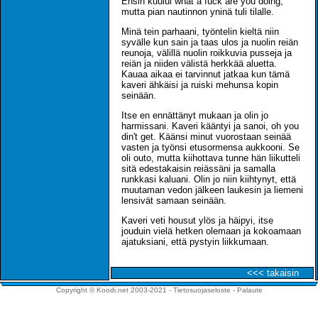
Ensin kuului what a fuck are you doing,
mutta pian nautinnon yninä tuli tilalle.
Minä tein parhaani, työntelin kieltä niin
syvälle kun sain ja taas ulos ja nuolin reiän
reunoja, välillä nuolin roikkuvia pusseja ja
reiän ja niiden välistä herkkää aluetta.
Kauaa aikaa ei tarvinnut jatkaa kun tämä
kaveri ähkäisi ja ruiski mehunsa kopin
seinään.
Itse en ennättänyt mukaan ja olin jo
harmissani. Kaveri kääntyi ja sanoi, oh you
din't get. Käänsi minut vuorostaan seinää
vasten ja työnsi etusormensa aukkooni. Se
oli outo, mutta kiihottava tunne hän liikutteli
sitä edestakaisin reiässäni ja samalla
runkkasi kaluani. Olin jo niin kiihtynyt, että
muutaman vedon jälkeen laukesin ja liemeni
lensivät samaan seinään.
Kaveri veti housut ylös ja häipyi, itse
jouduin vielä hetken olemaan ja kokoamaan
ajatuksiani, että pystyin liikkumaan.
<<< takaisin
Copyright © Koodi.net 2003-2021 -
Tietosuojaseloste
-
Palaute