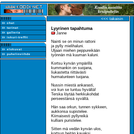
<<< takaisin
chat
Lyyrinen tapahtuma
tarinat
galleria
Janne
iskuri-treffit
Nainti se on minun rattoni
ja pylly mielihaluni.
elokuvat
Uljaan miehen peppureikään
puhelinviihde
työnnän mä kuuman kaluni.
Kortsu kyrvän ympärillä
kummankin on suojana,
liukastetta riittävästi
hurmatunteen tuojana.
Nussin miestä ankarasti,
voi kun se tuntuu hyvältä!
Terska löytää herkkukohdat
perseestänsä syvältä.
Hän saa orkun, tunnen sykkeen,
aukkonsa supistelee.
Kiimaisesti pyllyreikä
kulliani puristelee.
Sitten mä vedän kyrvän ulos,
kortsun heitän kauaksi.