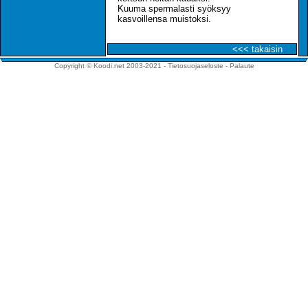
Kuuma spermalasti syöksyy
kasvoillensa muistoksi.
<<< takaisin
Copyright © Koodi.net 2003-2021 -
Tietosuojaseloste
-
Palaute