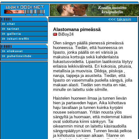
<<< takaisin
chat
Alastomana pimeässä
tarinat
galleria
BiBoy24
iskuri-treffit
Olen sängyn päällä pienessä pimeässä
huoneessa. Tiedän, että huoneessa on
elokuvat
lipasto, jonka päällä on eri värisiä ja
puhelinviihde
makuisia kortsuja sekä kahdenlaista
liukastusvoidetta. Lipaston laatikoista löytyy
erilaisia leikkivälineitä. Eri kokoisia, pituisia,
metallisia ja muovisia. Dildoja, piiskoja ,
naruja, tappeja ja asusteita. Tiedän, että
lipasto on vasemmalla puolella sängyä, jolla
makaan alasti. Tiedän sen mutta en näe,
minulle on laitettu side silmille.
Haistelen huoneen ilmaa ja tunnen lievän
hien ja partaveden hajun. Aika kiihottava
haju tavallaan ja tunnen kuinka kyrpäni
nousee seisomaan. Yritän nousta ylös
sängyltä ja huomaan, että molemmat käteni
ovat sidottuna kiinni sänkyyn. Tai
oikeammin minut on laitettu käsiraudoilla
sängynpäätyyn kiinni. Tunnen lievää pelkoa
ja kiihotusta samaan aikaan. Tilanne on