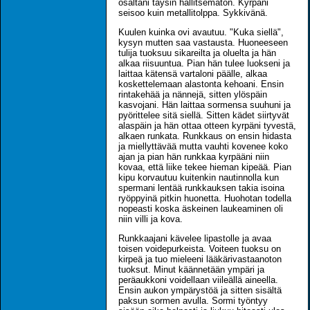
osaltani täysin hallitsematon. Kyrpäni
seisoo kuin metallitolppa. Sykkivänä.
Kuulen kuinka ovi avautuu. "Kuka siellä",
kysyn mutten saa vastausta. Huoneeseen
tulija tuoksuu sikareilta ja oluelta ja hän
alkaa riisuuntua. Pian hän tulee luokseni ja
laittaa kätensä vartaloni päälle, alkaa
koskettelemaan alastonta kehoani. Ensin
rintakehää ja nännejä, sitten ylöspäin
kasvojani. Hän laittaa sormensa suuhuni ja
pyörittelee sitä siellä. Sitten kädet siirtyvät
alaspäin ja hän ottaa otteen kyrpäni tyvestä,
alkaen runkata. Runkkaus on ensin hidasta
ja miellyttävää mutta vauhti kovenee koko
ajan ja pian hän runkkaa kyrpääni niin
kovaa, että liike tekee hieman kipeää. Pian
kipu korvautuu kuitenkin nautinnolla kun
spermani lentää runkkauksen takia isoina
ryöppyinä pitkin huonetta. Huohotan todella
nopeasti koska äskeinen laukeaminen oli
niin villi ja kova.
Runkkaajani kävelee lipastolle ja avaa
toisen voidepurkeista. Voiteen tuoksu on
kirpeä ja tuo mieleeni lääkärivastaanoton
tuoksut. Minut käännetään ympäri ja
peräaukkoni voidellaan viileällä aineella.
Ensin aukon ympärystöä ja sitten sisältä
paksun sormen avulla. Sormi työntyy