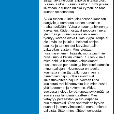
sisään aika helposti ja liukuu hitaasti ulos.
Sisään ja ulos. Sisään ja ulos. Sormi jatkaa
liikettään ja tunnen kuinka kyrpäni on taas
kunnon seisonnassa.
Äkkiä tunnen kuinka joku nousee kanssani
sängylle ja samassa tunnen karvaisen
mahan selälläni. Vatsa on suuri ja hikinen ja
karvainen. Kädet nostavat peppuani hiukan
ylemmäs ja tunnen kuinka anukseeni
työntyy kovana oleva liukas kyrpä. Kyrpä ei
ole kovin iso ja liukuu helposti pohjaa
saakka ja tunnen isot karvaiset pallit
pakaroitani vasten. Mies aloittaa
nussimisen ensin hitaasti, mutta pian hän
nussii minua kaikin voimin. Kuulen kuinka
mies ähkii ja huohottaa voimakkaasti
nussiessaan persettäni ja hän kourii samalla
minun pallejani. Huoneessa on todella
kuuma ja ilman täyttääkin pian hien ja
panemisen hajut, jotka sekoittuvat
liukastusvoiteen hajuun. Voiteen litinä
kuulostaa tosi kiihottavalta kun mies nussii
yhä kovemmin ja kovemmin. Äkkiä
suolessani oleva kyrpä rupeaa sykkimään ja
suoleni saa lämpimän täytteen. Mies
vetäytyy perseestäni ja tuo kyrpänsä
nuoletettavaksi. Otan spermaisen kyrvän
suuhuni ja imen viimeisetkin mehut miehen
palleista. Sitten mies lähtee huoneesta.