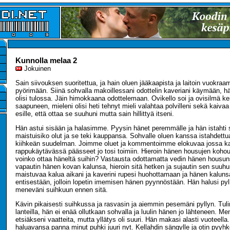
Kunnolla melaa 2
Jokuinen
Sain siivouksen suoritettua, ja hain oluen jääkaapista ja laitoin vuokraa
pyörimään. Siinä sohvalla makoillessani odottelin kaveriani käymään, hän 
olisi tulossa. Jäin himokkaana odottelemaan. Ovikello soi ja ovisilmä ker
saapuneen, mieleni olisi heti tehnyt mieli valahtaa polvilleni sekä kaiv
esille, että ottaa se suuhuni mutta sain hillittyä itseni.
Hän astui sisään ja halasimme. Pyysin hänet peremmälle ja hän istahti 
maistuisiko olut ja se teki kauppansa. Sohvalle oluen kanssa istahdettua
kiihkeän suudelman. Joimme oluet ja kommentoimme elokuvaa jossa kak
rappukäytävässä päässeet jo tosi toimiin. Hieroin hänen housujen koho
voinko ottaa häneltä suihin? Vastausta odottamatta vedin hänen housu
vapautin hänen kovan kalunsa, hieroin sitä hetken ja sujautin sen suuhu
maistuvaa kalua aikani ja kaverini rupesi huohottamaan ja hänen kalunsa
entisestään, jolloin lopetin imemisen hänen pyynnöstään. Hän halusi pyl
meneväni suihkuun ennen sitä.
Kävin pikaisesti suihkussa ja rasvasin ja aiemmin pesemäni pyllyn. Tul
lanteilla, hän ei enää ollutkaan sohvalla ja luulin hänen jo lähteneen. Me
etsiäkseni vaatteita, mutta yllätys oli suuri. Hän makasi alasti vuoteella
haluavansa panna minut puhki juuri nyt. Kellahdin sängylle ja otin pyyhk