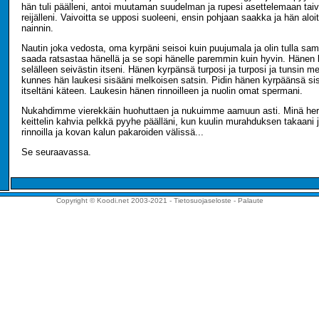
hän tuli päälleni, antoi muutaman suudelman ja rupesi asettelemaan taiv
reijälleni. Vaivoitta se upposi suoleeni, ensin pohjaan saakka ja hän aloi
nainnin.
Nautin joka vedosta, oma kyrpäni seisoi kuin puujumala ja olin tulla sa
saada ratsastaa hänellä ja se sopi hänelle paremmin kuin hyvin. Hänen
selälleen seivästin itseni. Hänen kyrpänsä turposi ja turposi ja tunsin m
kunnes hän laukesi sisääni melkoisen satsin. Pidin hänen kyrpäänsä sis
itseltäni käteen. Laukesin hänen rinnoilleen ja nuolin omat spermani.
Nukahdimme vierekkäin huohuttaen ja nukuimme aamuun asti. Minä herä
keittelin kahvia pelkkä pyyhe päälläni, kun kuulin murahduksen takaani 
rinnoilla ja kovan kalun pakaroiden välissä...
Se seuraavassa.
Copyright © Koodi.net 2003-2021 -
Tietosuojaseloste
-
Palaute