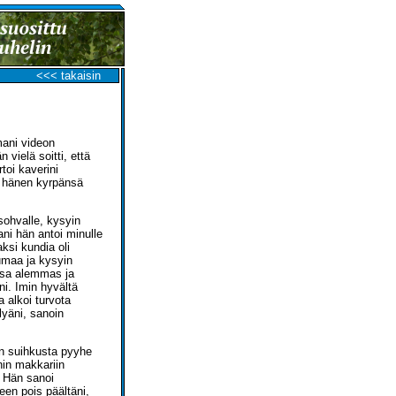
<<< takaisin
mani videon
vielä soitti, että
toi kaverini
aa hänen kyrpänsä
sohvalle, kysyin
ni hän antoi minulle
si kundia oli
umaa ja kysyin
nsa alemmas ja
ni. Imin hyvältä
 alkoi turvota
lyäni, sanoin
in suihkusta pyyhe
nin makkariin
. Hän sanoi
een pois päältäni,