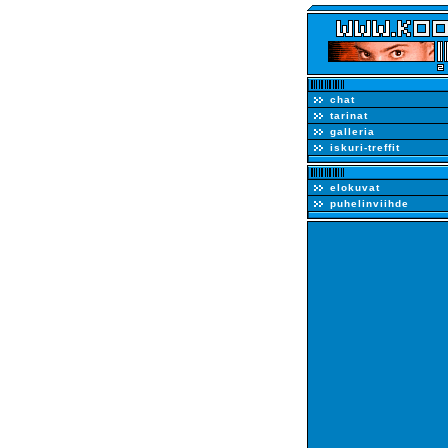
chat
tarinat
galleria
iskuri-treffit
elokuvat
puhelinviihde