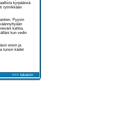
aallista kyrpäänsä
tti rytmikkään
mantien. Pyysin
 käännyttyään
eneväni kahtia,
älläni kun vedin
sin ensin ja
ja tunsin kädet
<<< takaisin