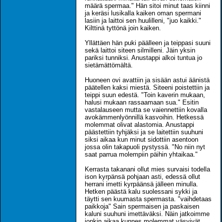
määrä spermaa." Hän sitoi minut taas kiinni
ja keräsi lusikalla kaiken oman spermani
lasiin ja laittoi sen huulilleni, "juo kaikki."
Kilttinä tyttönä join kaiken.
Yllättäen hän puki päälleen ja teippasi suuni
sekä laittoi siteen silmilleni. Jäin yksin
pariksi tunniksi. Anustappi alkoi tuntua jo
sietämättömältä.
Huoneen ovi avattiin ja sisään astui äänistä
päätellen kaksi miestä. Siteeni poistettiin ja
teippi suun edestä. "Toin kaverin mukaan,
halusi mukaan rassaamaan sua." Esitin
vastalauseen mutta se vaiennettiin kovalla
avokämmenlyönnillä kasvoihin. Hetkessä
molemmat olivat alastomia. Anustappi
päästettiin tyhjäksi ja se laitettiin suuhuni
siksi aikaa kun minut sidottiin asentoon
jossa olin takapuoli pystyssä. "No niin nyt
saat parrua molempiin päihin yhtaikaa."
Kerrasta takanani ollut mies survaisi todella
ison kyrpänsä pohjaan asti, edessä ollut
herrani imetti kyrpäänsä jälleen minulla.
Hetken päästä kalu suolessani sykki ja
täytti sen kuumasta spermasta. "vaihdetaas
paikkoja" Sain spermaisen ja paskaisen
kaluni suuhuni imettäväksi. Näin jatkoimme
jonkin aikaa kunnes molemmat väsyivät.