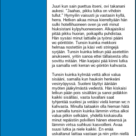
Juuri kun sain puettua itseni, ovi takanani
aukesi. "Jaahas, pikku lutka on vihdoin
tullut." Hymyilin vaisusti ja vastasin kyllä,
herra. Hetken aikaa minua kierreltyään hän
sulki hotellihuoneen oven ja veti minut
hiuksistani kylpyhuoneeseen. Alkajaisiksi
pitää pikku huoran, poikapillu puhdistaa.
Hän sysäsi minut lattialle ja työnsi pääni
wc-pönttöön. Tunsin kuinka mekkoni
helmaa nostettiin ja käsi veti stringejä
syrjään. Tunsin kuinka letkun pää asetettiin
anukseeni, yritin sanoa ettei tällaisesta oltu
sovittu mitään. Hän karjaisi pää kiinni lutka
ja samalla veti kerran wc-pöntön kahvasta.
Tunsin kuinka kylmää vettä alkoi valua
sisääni, samalla kun haukoin henkeäni
vesiryöpyssä. Suoleni täyttyi ääriään
myöten jääkylmästä vedestä. Hän kiskaisi
letkun pään pois sisältäni ja sanoi pidäkkin
kaikki sisälläsi, vasta luvallani saat
tyhjentää suolesi ja vetäisi vielä kerran wc:n
kahvasta. Minulla taitaakin olla hieman hätä
ja samalla tunsin kuinka lämmin virtsa alkoi
valua pitkin selkääni, yhdellä kiskaisulla
minut repäistiin polvilleni hänen eteensä ja
lämmin virtsa suihkusi kasvoilleni. Avaa
suusi lutka ja niele kaikki. En enää
uskaltanut laittaa vastaan ja niin yritin niellä