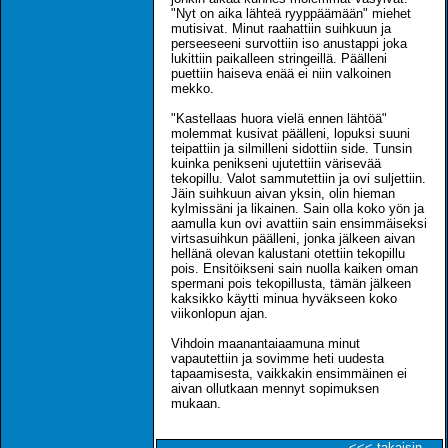
"Nyt on aika lähteä ryyppäämään" miehet
mutisivat. Minut raahattiin suihkuun ja
perseeseeni survottiin iso anustappi joka
lukittiin paikalleen stringeillä. Päälleni
puettiin haiseva enää ei niin valkoinen
mekko.
"Kastellaas huora vielä ennen lähtöä"
molemmat kusivat päälleni, lopuksi suuni
teipattiin ja silmilleni sidottiin side. Tunsin
kuinka penikseni ujutettiin värisevää
tekopillu. Valot sammutettiin ja ovi suljettiin.
Jäin suihkuun aivan yksin, olin hieman
kylmissäni ja likainen. Sain olla koko yön ja
aamulla kun ovi avattiin sain ensimmäiseksi
virtsasuihkun päälleni, jonka jälkeen aivan
hellänä olevan kalustani otettiin tekopillu
pois. Ensitöikseni sain nuolla kaiken oman
spermani pois tekopillusta, tämän jälkeen
kaksikko käytti minua hyväkseen koko
viikonlopun ajan.
Vihdoin maanantaiaamuna minut
vapautettiin ja sovimme heti uudesta
tapaamisesta, vaikkakin ensimmäinen ei
aivan ollutkaan mennyt sopimuksen
mukaan.
<<< takaisin