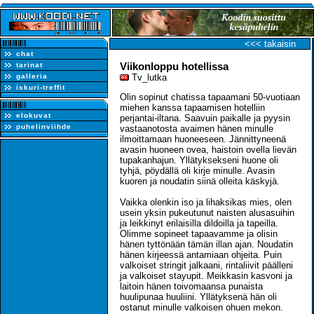
<<< takaisin
chat
Viikonloppu hotellissa
tarinat
galleria
Tv_lutka
iskuri-treffit
Olin sopinut chatissa tapaamani 50-vuotiaan
miehen kanssa tapaamisen hotelliin
elokuvat
perjantai-iltana. Saavuin paikalle ja pyysin
puhelinviihde
vastaanotosta avaimen hänen minulle
ilmoittamaan huoneeseen. Jännittyneenä
avasin huoneen ovea, haistoin ovella lievän
tupakanhajun. Yllätyksekseni huone oli
tyhjä, pöydällä oli kirje minulle. Avasin
kuoren ja noudatin siinä olleita käskyjä.
Vaikka olenkin iso ja lihaksikas mies, olen
usein yksin pukeutunut naisten alusasuihin
ja leikkinyt erilaisilla dildoilla ja tapeilla.
Olimme sopineet tapaavamme ja olisin
hänen tyttönään tämän illan ajan. Noudatin
hänen kirjeessä antamiaan ohjeita. Puin
valkoiset stringit jalkaani, rintaliivit päälleni
ja valkoiset stayupit. Meikkasin kasvoni ja
laitoin hänen toivomaansa punaista
huulipunaa huuliini. Yllätyksenä hän oli
ostanut minulle valkoisen ohuen mekon.