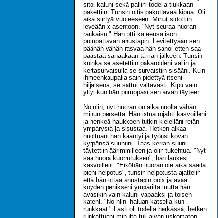
sitoi kaluni sekä pallini todella tiukkaan
pakettiin. Tunsin oitis pakottavaa kipua. Oli
aika siirtyä vuoteeseen. Minut sidottiin
leveään x-asentoon. "Nyt seuraa huoran
rankaisu." Hän otti käteensä ison
pumpattavan anustapin. Levitettyään sen
päähän vähän rasvaa hän sanoi etten saa
päästää sanaakaan tämän jälkeen. Tunsin
kuinka se asetettiin pakaroideni väliin ja
kertasurvaisulla se survaistiin sisääni. Kuin
ihmeenkaupalla sain pidettyä itseni
hiljaisena, se sattui valtavasti. Kipu vain
yltyi kun hän pumppasi sen aivan täyteen.
No niin, nyt huoran on aika nuolla vähän
minun persettä. Hän istua rojahti kasvoilleni
ja henkeä haukkoen tutkin kielelläni reiän
ympärystä ja sisustaa. Hetken aikaa
nuoltuani hän kääntyi ja työnsi kovan
kyrpänsä suuhuni. Taas kerran suuni
täytettiin äärimmilleen ja olin tukehtua. "Nyt
saa huora kuorrutuksen", hän laukesi
kasvoilleni. "Eiköhän huoran ole aika saada
pieni helpotus", tunsin helpotusta ajattelin
että hän ottaa anustapin pois ja avaa
köyden penikseni ympäriltä mutta hän
avasikin vain kaluni vapaaksi ja toisen
käteni. "No niin, haluan katsella kun
runkkaat." Lasti oli todella herkässä, hetken
runkattuani minulta tuli aivan uskomaton