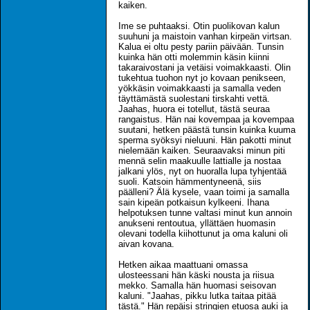
kaiken.
Ime se puhtaaksi. Otin puolikovan kalun
suuhuni ja maistoin vanhan kirpeän virtsan.
Kalua ei oltu pesty pariin päivään. Tunsin
kuinka hän otti molemmin käsin kiinni
takaraivostani ja vetäisi voimakkaasti. Olin
tukehtua tuohon nyt jo kovaan penikseen,
yökkäsin voimakkaasti ja samalla veden
täyttämästä suolestani tirskahti vettä.
Jaahas, huora ei totellut, tästä seuraa
rangaistus. Hän nai kovempaa ja kovempaa
suutani, hetken päästä tunsin kuinka kuuma
sperma syöksyi nieluuni. Hän pakotti minut
nielemään kaiken. Seuraavaksi minun piti
mennä selin maakuulle lattialle ja nostaa
jalkani ylös, nyt on huoralla lupa tyhjentää
suoli. Katsoin hämmentyneenä, siis
päälleni? Älä kysele, vaan toimi ja samalla
sain kipeän potkaisun kylkeeni. Ihana
helpotuksen tunne valtasi minut kun annoin
anukseni rentoutua, yllättäen huomasin
olevani todella kiihottunut ja oma kaluni oli
aivan kovana.
Hetken aikaa maattuani omassa
ulosteessani hän käski nousta ja riisua
mekko. Samalla hän huomasi seisovan
kaluni. "Jaahas, pikku lutka taitaa pitää
tästä." Hän repäisi stringien etuosa auki ja