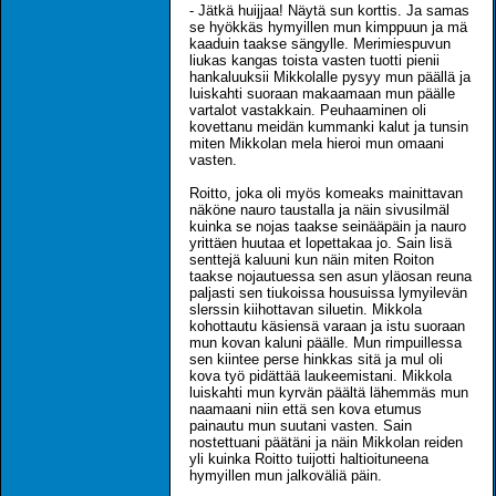
- Jätkä huijjaa! Näytä sun korttis. Ja samas
se hyökkäs hymyillen mun kimppuun ja mä
kaaduin taakse sängylle. Merimiespuvun
liukas kangas toista vasten tuotti pienii
hankaluuksii Mikkolalle pysyy mun päällä ja
luiskahti suoraan makaamaan mun päälle
vartalot vastakkain. Peuhaaminen oli
kovettanu meidän kummanki kalut ja tunsin
miten Mikkolan mela hieroi mun omaani
vasten.
Roitto, joka oli myös komeaks mainittavan
näköne nauro taustalla ja näin sivusilmäl
kuinka se nojas taakse seinääpäin ja nauro
yrittäen huutaa et lopettakaa jo. Sain lisä
senttejä kaluuni kun näin miten Roiton
taakse nojautuessa sen asun yläosan reuna
paljasti sen tiukoissa housuissa lymyilevän
slerssin kiihottavan siluetin. Mikkola
kohottautu käsiensä varaan ja istu suoraan
mun kovan kaluni päälle. Mun rimpuillessa
sen kiintee perse hinkkas sitä ja mul oli
kova työ pidättää laukeemistani. Mikkola
luiskahti mun kyrvän päältä lähemmäs mun
naamaani niin että sen kova etumus
painautu mun suutani vasten. Sain
nostettuani päätäni ja näin Mikkolan reiden
yli kuinka Roitto tuijotti haltioituneena
hymyillen mun jalkoväliä päin.