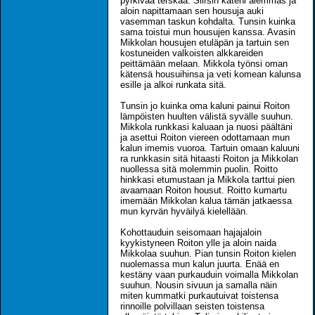
pyrkivää terskaa. Siirsin käteni alemmas ja
aloin napittamaan sen housuja auki
vasemman taskun kohdalta. Tunsin kuinka
sama toistui mun housujen kanssa. Avasin
Mikkolan housujen etuläpän ja tartuin sen
kostuneiden valkoisten alkkareiden
peittämään melaan. Mikkola työnsi oman
kätensä housuihinsa ja veti komean kalunsa
esille ja alkoi runkata sitä.
Tunsin jo kuinka oma kaluni painui Roiton
lämpöisten huulten välistä syvälle suuhun.
Mikkola runkkasi kaluaan ja nuosi päältäni
ja asettui Roiton viereen odottamaan mun
kalun imemis vuoroa. Tartuin omaan kaluuni
ra runkkasin sitä hitaasti Roiton ja Mikkolan
nuollessa sitä molemmin puolin. Roitto
hinkkasi etumustaan ja Mikkola tarttui pien
avaamaan Roiton housut. Roitto kumartu
imemään Mikkolan kalua tämän jatkaessa
mun kyrvän hyväilyä kielellään.
Kohottauduin seisomaan hajajaloin
kyykistyneen Roiton ylle ja aloin naida
Mikkolaa suuhun. Pian tunsin Roiton kielen
nuolemassa mun kalun juurta. Enää en
kestäny vaan purkauduin voimalla Mikkolan
suuhun. Nousin sivuun ja samalla näin
miten kummatki purkautuivat toistensa
rinnoille polvillaan seisten toistensa