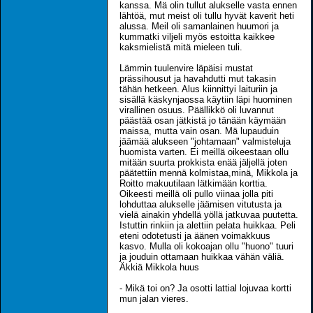
kanssa. Mä olin tullut alukselle vasta ennen
lähtöä, mut meist oli tullu hyvät kaverit heti
alussa. Meil oli samanlainen huumori ja
kummatki viljeli myös estoitta kaikkee
kaksmielistä mitä mieleen tuli.
Lämmin tuulenvire läpäisi mustat
prässihousut ja havahdutti mut takasin
tähän hetkeen. Alus kiinnittyi laituriin ja
sisällä käskynjaossa käytiin läpi huominen
virallinen osuus. Päällikkö oli luvannut
päästää osan jätkistä jo tänään käymään
maissa, mutta vain osan. Mä lupauduin
jäämää alukseen "johtamaan" valmisteluja
huomista varten. Ei meillä oikeestaan ollu
mitään suurta prokkista enää jäljellä joten
päätettiin mennä kolmistaa,minä, Mikkola ja
Roitto makuutilaan lätkimään korttia.
Oikeesti meillä oli pullo viinaa jolla piti
lohduttaa alukselle jäämisen vitutusta ja
vielä ainakin yhdellä yöllä jatkuvaa puutetta.
Istuttin rinkiin ja alettiin pelata huikkaa. Peli
eteni odotetusti ja äänen voimakkuus
kasvo. Mulla oli kokoajan ollu "huono" tuuri
ja jouduin ottamaan huikkaa vähän väliä.
Äkkiä Mikkola huus
- Mikä toi on? Ja osotti lattial lojuvaa kortti
mun jalan vieres.