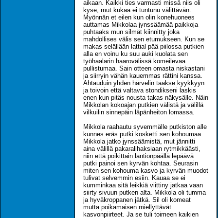
aikaan. Kaikki ties varmasti missä niis oli
kyse, mut kukaa ei tuntunu välittävän.
Myönnän et eilen kun olin konehuonees
auttamas Mikkolaa jynssäämää paikkoja
puhtaaks mun silmät kiinnitty joka
mahdollises välis sen etumukseen. Kun se
makas selällään lattial pää piilossa putkien
alla en voinu ku suu auki kuolata sen
työhaalarin haarovälissä komeilevaa
pullistumaa. Sain otteen omasta niskastani
ja siirryin vähän kauemmas rättini kanssa.
Ahtauduin yhden härvelin taakse kyykkyyn
ja toivoin että valtava stondikseni laskis
enen kun pitäs nousta takas näkysälle. Näin
Mikkolan kokoajan putkien välistä ja välillä
vilkuilin sinnepäin läpänheiton lomassa.
Mikkola raahautu syvemmälle putkiston alle
kunnes eräs putki kosketti sen kohoumaa.
Mikkola jatko jynssäämistä, mut jännitti
aina välillä pakaralihaksiaan rytmikkäästi,
niin että poikittain lantionpäällä lepäävä
putki painoi sen kyrvän kohtaa. Seurasin
miten sen kohouma kasvo ja kyrvän muodot
tulivat selvemmin esiin. Kauaa se ei
kumminkaa sitä leikkiä viittiny jatkaa vaan
siirty sivuun putken alta. Mikkola oli tumma
ja hyväkroppanen jätkä. Sil oli komeat
mutta poikamaisen miellyttävät
kasvonpiirteet. Ja se tuli toimeen kaikien