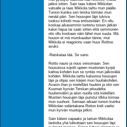
jatkoi sitten. Sain taas käteni Mikkolan
vatsalle ja taas Mikkola taittu mun päälle.
Tunsin kuinka sen terska törmäsi mun
nenää päin. Sen housujen läpi tulviva
tuoksu kiihotti mua entisestään. En ollu
koskaa aikasemmin tuntenu toisen jätkän
kalun hajua tai saati sitten että semmonen
olis ollu koskaan näin lähel mun suuta. Mä
huusin et mä murskaudun tänne, mut
Mikkola ei reagoinnu vaan huus Roittoo
avuks.
-Raiskataa tää. Se sano.
Roitto nauro ja nous seisomaan. Sen
housuissa sojotti upeen muotonen kyrpä
kattoa kohden kun se ryntäs mun jalkoväliä
kohden. Mikkola tarttu kaluunsa housujen
läpi ja ohjas sen kärjen mun huuliakohden.
Avasin ihan jo mielelläni huuleni ja otin sen
Kuuman kyrvän Terskan pituudelta
huulienväliin ja aloin nuolla sitä kielelläni.
Mustien housujen läpi puristui tilkka kiimaa
mun suuhuni. Samaan aikaan tunsin kuinka
Mikkolan seläntakana Roiton kieli vaelsi
mun kyrvän muotoja pitkin.
Sain käteni vapaaks ja tartuin Mikkolaa
lantiolta yhä lutkuttaen sen housujen läpi