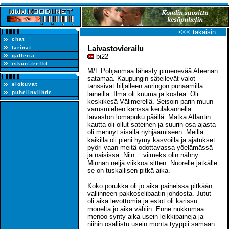
<<< takaisin
chat
Laivastovierailu
tarinat
galleria
bi22
iskuri-treffit
M/L Pohjanmaa lähesty pimenevää Ateenan
satamaa. Kaupungin säteilevät valot
elokuvat
tanssivat hiljalleen auringon punaamilla
puhelinviihde
laineilla. Ilma oli kuuma ja kostea. Oli
keskikesä Välimerellä. Seisoin parin muun
varusmiehen kanssa keulakannella
laivaston lomapuku päällä. Matka Atlantin
kautta oli ollut sateinen ja suurin osa ajasta
oli mennyt sisällä nyhjäämiseen. Meillä
kaikilla oli pieni hymy kasvoilla ja ajatukset
pyöri vaan meitä odottavassa yöelämässä
ja naisissa. Niin… viimeks olin nähny
Minnan neljä viikkoa sitten. Nuorelle jätkälle
se on tuskallisen pitkä aika.
Koko porukka oli jo aika paineissa pitkään
vallinneen pakkoselibaatin johdosta. Jutut
oli aika levottomia ja estot oli karissu
monelta jo aika vähiin. Enne nukkumaa
menoo synty aika usein leikkipaineja ja
niihin osallistu usein monta tyyppii samaan