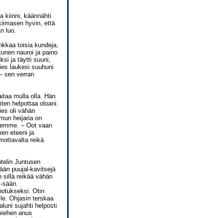
a kiinni, käännähti
 kiimasen hyvin, että
n luo.
unkkaa toisia kundeja,
tunen nauroi ja paino
si ja täytti suuni,
ies laukesi suuhuni
 – sen verran
aitaa mulla olla. Hän
iten helpottaa oloani.
ies oli vähän
 mun heijaria on
äksemme. – Oot vaan
een eteeni ja
imottavalta reikä
telin Juntusen
tään puujal-kavitsejä
 sillä reikää vähän
i-sään.
hotukseksi. Otin
le. Ohjasin terskaa
luni sujahti helposti
miehen anus