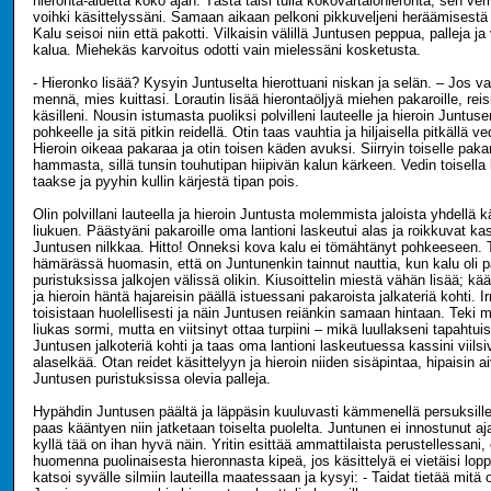
hieronta-aluetta koko ajan. Tästä taisi tulla kokovartalohieronta, sen ve
voihki käsittelyssäni. Samaan aikaan pelkoni pikkuveljeni heräämisestä 
Kalu seisoi niin että pakotti. Vilkaisin välillä Juntusen peppua, palleja j
kalua. Miehekäs karvoitus odotti vain mielessäni kosketusta.
- Hieronko lisää? Kysyin Juntuselta hierottuani niskan ja selän. – Jos v
mennä, mies kuittasi. Lorautin lisää hierontaöljyä miehen pakaroille, reisil
käsilleni. Nousin istumasta puoliksi polvilleni lauteelle ja hieroin Juntus
pohkeelle ja sitä pitkin reidellä. Otin taas vauhtia ja hiljaisella pitkällä ve
Hieroin oikeaa pakaraa ja otin toisen käden avuksi. Siirryin toiselle pakar
hammasta, sillä tunsin touhutipan hiipivän kalun kärkeen. Vedin toisella
taakse ja pyyhin kullin kärjestä tipan pois.
Olin polvillani lauteella ja hieroin Juntusta molemmista jaloista yhdellä k
liukuen. Päästyäni pakaroille oma lantioni laskeutui alas ja roikkuvat kas
Juntusen nilkkaa. Hitto! Onneksi kova kalu ei tömähtänyt pohkeeseen. 
hämärässä huomasin, että on Juntunenkin tainnut nauttia, kun kalu oli p
puristuksissa jalkojen välissä olikin. Kiusoittelin miestä vähän lisää; kä
ja hieroin häntä hajareisin päällä istuessani pakaroista jalkateriä kohti. Ir
toisistaan huolellisesti ja näin Juntusen reiänkin samaan hintaan. Teki m
liukas sormi, mutta en viitsinyt ottaa turpiini – mikä luullakseni tapahtuisi
Juntusen jalkoteriä kohti ja taas oma lantioni laskeutuessa kassini viilsi
alaselkää. Otan reidet käsittelyyn ja hieroin niiden sisäpintaa, hipaisin
Juntusen puristuksissa olevia palleja.
Hypähdin Juntusen päältä ja läppäsin kuuluvasti kämmenellä persuksille:
paas kääntyen niin jatketaan toiselta puolelta. Juntunen ei innostunut aj
kyllä tää on ihan hyvä näin. Yritin esittää ammattilaista perustellessani, 
huomenna puolinaisesta hieronnasta kipeä, jos käsittelyä ei vietäisi lo
katsoi syvälle silmiin lauteilla maatessaan ja kysyi: - Taidat tietää mit