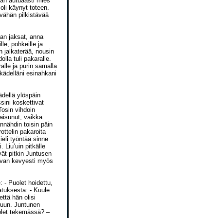
rran autuaasti mies
oli käynyt toteen.
a vähän pilkistävää
aan jaksat, anna
le, pohkeille ja
en jalkaterää, nousin
dolla tuli pakaralle.
alle ja purin samalla
 kädelläni esinahkani
ädellä ylöspäin
sini koskettivat
Tosin vihdoin
aisunut, vaikka
ännähdin toisin päin
rottelin pakaroita
ieli työntää sinne
. Liu’uin pitkälle
vät pitkin Juntusen
 aivan kevyesti myös
 - Puolet hoidettu,
atuksesta: - Kuule
että hän olisi
ppuun. Juntunen
ä olet tekemässä? –