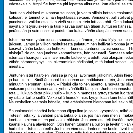
edestakaisin. Argh! Se homma piti lopettaa alkuunsa, kun alkaisi seistä 
Juntunen vinkkasi mukaansa saunaan, ja vasta silloin katsoin ensimmä
kaluaan: ei tainnut olla ihan lepotilassa sekään. Verisuonet pullistelivat 
punaisena, vaikka osoittikin vielä suurin piirtein lattiaa kohti. Oma kalun
näystä piristysruiskeen ja taisi kasvaa samaan tilaan Juntusen kanssa.
perässään ja sain onneksi puristettua kalua vähän alaspäin ennen saun
Istuimme vieretysten isossa saunassa ja lämmin, kostea löyly helli pai
jälkeen. Lämpö ja viikon rasituksesta palautuminen hellivät kroppaa ja 
taisivat vähän laskeutua hetkeksi – kunnes Juntunen avasi suunsa: - H
niskoja? Ne on ihan jumissa kantamisesta, hän perusteli. Samassa mies
istumaan haarojeni väliin alemmalle lauteelle ja odotti pää alaspäin retko
vähän hämmentynyt – tai pikemminkin hädissäni, mitä kaluni sanoisi, ku
miestä…
Juntunen istui haarojeni välissä ja nojasi avoimesti jalkoihini. Aloin hi
ja hartioista. – Sinähän osaat hieroa ihan ammattilaisen ottein, Juntun
minuutin hieronnan jälkeen. – Pitäisi olla toinen asento ja rasvaa tai öljyä,
voitaisiin puhua hieronnasta, yritin vähätellä taitojani. Juntunen innostui
tota… liukuvoidetta pikku pullo – kun olin menossa tyttöystävän luo tän
ny sitä ei tartte siellä. Voiko sillä hieroo? mies kysyi ikään kuin tietämä
Naureskellen vastasin hänelle, että eräänlaiseen hierontaan kai sekin öljy
Saunakaverini säntäsi hakemaan öljypulloa ja palasi kysymään, mikä oli
Totesin, että kyllä vähiten paha taitaa olla se, jos hän vain menisi makuu
koettaisin hieroa miten parhaaksi näkisin. Juntunen asetteli itseään tovi
käänsi kalunsa alaviistoon. Otin hänen tuomansa pullon ja levitin tilkan 
hartioihin.. Istuin lauteella Juntusen vieressä, lanteemme koskettivat to