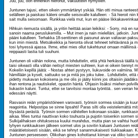
Juu, juu, oon ennenkin hieronut, vakuuttelin hymyillen.
Juntunen tajusi, etten oikein ymmärtänyt yskää. Hän otti minua ranteest
selälleen ja paiskasi käteni omalle seisovalle kalulleen: - Sä hieroit niin
sait mulla seisomaan. Runkkaa vielä mut, kun en pääse likkakaverinkaa
Hihkuin riemusta sisällä, ja yritin heittää asian leikiksi: - Sorry, mä en r
sanoin naama peruslukemilla. – Mut imen ja nain mielelläni, jatkoin. Jun
pääni kalulleen. Terhakka 18-senttinen oli paisunut aivan valtavan paksuk
kun imin miestä. Metsäkeikka ja hieronta olivat tehneet tehtävänsä ja m
tosi lyhyessä ajassa. Ihme, ettei mies ollut tukehtunut omaan mälliinsä
reippaasti lastia tuli suuhuni.
Juntunen oli vähän nolona, mutta lohduttelin, että yhtä herkässä täällä t
taisi oikeasti olla vähän neitsyt miesten suhteen, kun ei oikein tiennyt m
Kokeilin kepillä jäätä: - Nostas ahteri pystyyn, liukuvoide on valmiina. M
hämillään ja kyseli, sattuuko se ja mitä jos joku tulee.. Lohduttelin, että
pidetty mukavan kokoisena ja me olis jo jääty kiinni jos oltaisiin jääd
ihan rentona ja nautiskelet, opastin häntä. Ohjasin lisäksi miehen polvill
liukastin kaluni. Tuntui, ettei se tarvitsisi montaa työntöä.. sen verran h
edessäni näytti.
Rasvasin reiän ympäristöineen varovasti, työnsin sormea sisään ja kuun
reagointia. Helpostipa se sinne lipsahti! Paras silti olla veistelemättä mi
löysästä perästä. Työnsin sormen vähitellen kokonaan sisään, runkkasin
aikaa. Mies tuntui nauttivan koko touhusta ja pujotin toisenkin sormen s
Sulkijalihaksen ohituksessa kuului murahdus, mutta pian se vaihtui huo
lyhyen runkkauksen jälkeen sormet ulos ja sovitin kaluani Juntusen reiäl
määrätietoisesti sisään, eikä se tehnyt sananmukaisesti tiukkaakaan. Ka
Juntunen perseeseen. Olikohan gines kohottanut kiiman vai oliko tuon 