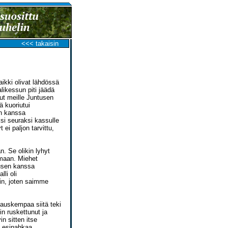
<<< takaisin
ikki olivat lähdössä
likessun piti jäädä
nut meille Juntusen
 kuoriutui
en kanssa
si seuraksi kassulle
 ei paljon tarvittu,
n. Se olikin lyhyt
emaan. Miehet
tusen kanssa
li oli
in, joten saimme
hauskempaa siitä teki
n ruskettunut ja
n sitten itse
aa esinahkaa