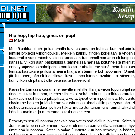
Hip hop, hip hop, gines on pop!
Make
Metsäkeikka oli ohi ja kasarmilla kävi uskomaton kuhina, kun melkein ka
lomille pitkäksi viikonlopuksi. Melkein kaikki. Yhden kokelaan ja yhden a
kasarmille varusmiestuvallisen kanssa ja tuo onnellinen arpa oli langen
kanssa. Viikon ajan paskaisissa tamineissa metsää kolunneista miehistä
ennätysajassa lomakelpoista porukkaa. Katselimme siinä tovin Juntus
lomatarkastuksia ja iloista meininkiä ja alistuimme kohtaloomme. Onnek
jäi Juntunen; hän oli luotettava, fiksu – jopa kiinnostavakin. Tai siihen nyt
kun viikon oli pitänyt olla vetämättä käteenkin!
Kävin kertomassa kasarmille jääville miehille illan ja viikonlopun ohjelma
tiedote: tuvat kuntoon, miehet siisteiksi sekä sotkuun ja telkkaa kattel
kävivätkin suihkussa pikapikaa ja vetäytyivät omiin puuhiinsa. Me Jun
elvyimme hetken ja lähdimme varuskunnan uimahallille peseytymään. Hal
sulkeutumassa pitkien pyhien takia, mutta Juntunen tunsi uimahallivahd
häneltä avaimet ja menimme pukuhuoneeseen.
Peseytyminen oli nannaa paskaisissa vetimissä oleilun jälkeen. Kahta 
Juntusen kropan näkeminen. Kaveri oli minua pari vuotta vanhempi, hyvi
timmissä kunnossa. Katselin salaa Juntusta kun hän peseytyi ja käännyi
suihkuun päin.. pesin sissijuustot pois kaluni alta ja liikuttelin pari kert