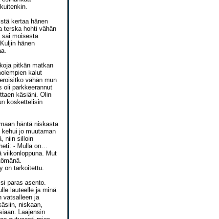
kuitenkin.
istä kertaa hänen
ja terska hohti vähän
i sai moisesta
 Kuljin hänen
aa.
kkoja pitkän matkan
molempien kalut
ieroisitko vähän mun
 oli parkkeerannut
ttaen käsiäni. Olin
n koskettelisin
eromaan häntä niskasta
en kehui jo muutaman
 niin silloin
 heti: - Mulla on…
ä viikonloppuna. Mut
ttömänä.
 on tarkoitettu.
si paras asento.
lle lauteelle ja minä
n vatsalleen ja
käsiin, niskaan,
isiaan. Laajensin