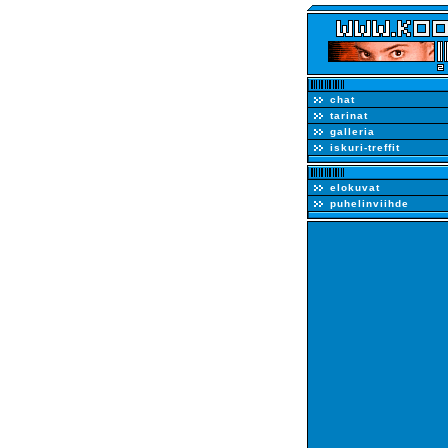
chat
tarinat
galleria
iskuri-treffit
elokuvat
puhelinviihde