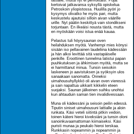
lattialle, mutta nyt ei pervoiltaisi. Pojat
kertoivat jatkavansa syksyllä opiskelua
Petroskoin yliopistossa. Huulilla pyöri jo
kysymys olivatko he myös pari, mutta
keskustelu ajautuisi silloin aivan väärille
urille. Nyt päätin keskittyä vain stondikseni
torjuntaan. En ilkeäisi nousta tästä, mutta
en myöskään voisi istua enää kauaa.
Pelastus tuli höyrysaunan oven
heilahduksen myötä. Vanhempi mies könysi
sisään iso pellavainen laudeliina kädessään
ja hän alkoi levittää sitä vastapäiselle
penkille. Eroottinen tunnelma latistui papan
puuhkutuksen ja ähkimisen myötä, mutta se
ei harmittanut minua. Tunsin seisokin
laskeneen jo aavistuksen ja syöksyin ulos
sanaakaan sanomatta. Onneksi
uimahousuhyllykkö oli aivan oven vieressä
ja sain napattua uikkarit kikkelin eteen
suojaksi. Saunan jälkeinen suihku unohtui
kun ahtauduin saman tien invalidivessaan.
Muna oli kädessäni ja seisoin peilin edessä.
Tiputin siniset uimahousuni lattialle ja aloin
runkata. Käsi veteli siitintä pitkin vedoin,
toinen käteni hieroi kiveksiäni ja tunsin oloni
sanoinkuvaamattoman kiimaiseksi. Käsi
puristi munaa ja peukalo hieroi terskaa.
Runkkasin nopeammin ja nopeammin ja