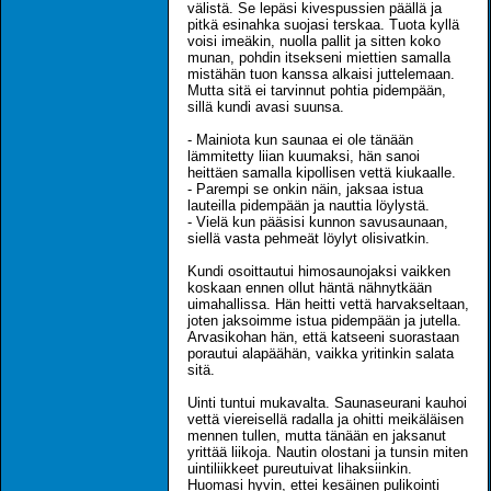
välistä. Se lepäsi kivespussien päällä ja
pitkä esinahka suojasi terskaa. Tuota kyllä
voisi imeäkin, nuolla pallit ja sitten koko
munan, pohdin itsekseni miettien samalla
mistähän tuon kanssa alkaisi juttelemaan.
Mutta sitä ei tarvinnut pohtia pidempään,
sillä kundi avasi suunsa.
- Mainiota kun saunaa ei ole tänään
lämmitetty liian kuumaksi, hän sanoi
heittäen samalla kipollisen vettä kiukaalle.
- Parempi se onkin näin, jaksaa istua
lauteilla pidempään ja nauttia löylystä.
- Vielä kun pääsisi kunnon savusaunaan,
siellä vasta pehmeät löylyt olisivatkin.
Kundi osoittautui himosaunojaksi vaikken
koskaan ennen ollut häntä nähnytkään
uimahallissa. Hän heitti vettä harvakseltaan,
joten jaksoimme istua pidempään ja jutella.
Arvasikohan hän, että katseeni suorastaan
porautui alapäähän, vaikka yritinkin salata
sitä.
Uinti tuntui mukavalta. Saunaseurani kauhoi
vettä viereisellä radalla ja ohitti meikäläisen
mennen tullen, mutta tänään en jaksanut
yrittää liikoja. Nautin olostani ja tunsin miten
uintiliikkeet pureutuivat lihaksiinkin.
Huomasi hyvin, ettei kesäinen pulikointi