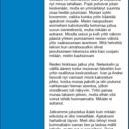
nyt minua tahallaan. Pojat puhuivat jotain
keskenään, mutta en ymmärtänyt suurinta
osaa heidän jutuistaan. Munani sykki
kovemmin, vaikka kuinka yritin kääntää
ajatukset muualle. Mietin naispuolisen
esimieheni kahvitunnilla kertomaa juttua
suvun sieniretkestä, mutta mikään ei
auttanut. Minulla seisoi ja kulli yritti väkisin
päästä yhteen puristamieni reisien välistä
ylös vaakasuoraan asentoon. Mitä helvettiä
tekisin kun uimahousutkin olivat
pesuhuoneen lokerossa eikä käsi suojaisi
mitään, mietin kauhuissani.
Reiden hinkkaus jatkui yhä. Nieleskelin ja
välillä ääneni tuntui nousevan falsettiin kun
yritin osallistua keskusteluun. Ivan ja Andrei
tiesivät nyt varmasti mistä kakisteluni
johtui, koska munaa pakotti ja olin joutunut
vaihtamaan hieman asentoa, jolloin
stondikseni tuli näkyviin. Yritin painaa
munaa takaisin piiloon, mutta eihän sitä
voinut tehdä huomaamatta. Mikään ei
auttanut.
Jatkoimme jutustelua ikään kuin mitään
erikoista ei olisi meneillään. Ajatukseni
harhailivat täysin. Mieli olisi tehnyt imeä
kummaltakin saman tien ja laskea mällit