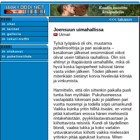
<<< takaisin
chat
Joensuun uimahallissa
tarinat
galleria
Uimari
iskuri-treffit
Tylsä työpäivä oli ohi, muutamia
puhelinsoittoja ja pari asiakasta –
elokuvat
kesäloman jälkeiset ensimmäiset viikot
puhelinviihde
olivat usein tällaisia rauhallisia. Olin siis
ehtinyt jo iltapäivästä uimahallille, mikä oli
hyvä koska lapsiperheet tulisivat tänne
vasta viiden jälkeen. Töiden jälkeen en
mitenkään sietänyt korvia hivelevää kitinää
ja vinkumista.
Harmittelin, että olin sittenkin paikalla puoli
tuntia liian myöhään. Pukuhuoneessa
vastapäätä lokeroani puki jo päälleen pari
vuotta nuorempi ja todella söpö uimarikundi.
Vaikka kuinka yritin hillitä itseäni, en voinut
pitää katsettani erossa hänen miehisestä
rintakehästään, pyykkilautavatsastaan ja
kiihottavista reisistä. Kundi oli täydellinen
blondi, vaalea tukka ja koko vartalon
untuvakarvoitus kiihotti vaikka mielessäni
yritinkin pitää ajatukset kurissa. Miten