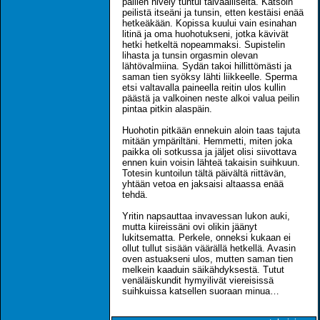
pallien hively tuntui taivaalliselta. Katsoin
peilistä itseäni ja tunsin, etten kestäisi enää
hetkeäkään. Kopissa kuului vain esinahan
litinä ja oma huohotukseni, jotka kävivät
hetki hetkeltä nopeammaksi. Supistelin
lihasta ja tunsin orgasmin olevan
lähtövalmiina. Sydän takoi hillittömästi ja
saman tien syöksy lähti liikkeelle. Sperma
etsi valtavalla paineella reitin ulos kullin
päästä ja valkoinen neste alkoi valua peilin
pintaa pitkin alaspäin.
Huohotin pitkään ennekuin aloin taas tajuta
mitään ympäriltäni. Hemmetti, miten joka
paikka oli sotkussa ja jäljet olisi siivottava
ennen kuin voisin lähteä takaisin suihkuun.
Totesin kuntoilun tältä päivältä riittävän,
yhtään vetoa en jaksaisi altaassa enää
tehdä.
Yritin napsauttaa invavessan lukon auki,
mutta kiireissäni ovi olikin jäänyt
lukitsematta. Perkele, onneksi kukaan ei
ollut tullut sisään väärällä hetkellä. Avasin
oven astuakseni ulos, mutten saman tien
melkein kaaduin säikähdyksestä. Tutut
venäläiskundit hymyilivät viereisissä
suihkuissa katsellen suoraan minua…