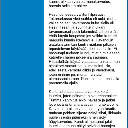
kaunis olikaan vaalea munakarvoitus,
harvoin sellaista näkee.
Pesuhuoneessa vallitsi hiljaisuus.
Takanurkassa yksi suihku oli auki, mutta
väliseinä esti näkemästä kuka siellä oli.
Pesin itseäni ja suunnittelin uivani
tavanomaiset puoli kilometriä, sitten pitäisi
ehtiä käydä kaupassa jos vaikka kutsuisi
naapurin kundin iltakahville. Havahduin
ajatuksistani kun kuulin märkien jalkojen
tepastelevan käytävää pitkin saunalle. Ei
hassumpi tuokaan kundi, mietin mielessäni
katsellen hänen jälkeensä saunaan.
Pitäisiköhän käydä vessassa runkulla, kun
ajatukset saavat heti kiimaiseksi. No,
edellisestä kerrasta olikin jo vuorokausi,
joten ei ihme jos muna muistutti
olemassaolostaan. Runkkaisin sitten illalla
paremmalla ajalla.
Kundi istui saunassa aivan keskellä
lauteita, joten näkymät olivat erinomaiset.
Tumma karvoitus alkoi navasta ja jatkui
levenevänä kiilana alaspäin munakarvoille.
Karvoitusta oli selvästi siistitty ja tasattu,
tuuhean pehkon sijasta näkyi siisti, likimain
puolen sentin pituiseksi lyhennetty
häpykarvoitus. Kundi oli nostanut jalat
lauteille ja muna näkyi selvästi haarojen