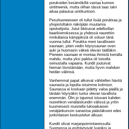
porukoiden kesämökillä vastaa kunnon
uintitreeniä, mutta olihan tässä taas talvi
aikaa palautua uintikuntoon.
Pesuhuoneeseen oli tullut lisää porukkaa ja
yliopistoltakin näköjään muutamia
opiskelijoita. Jutut liikkuivat edellisillan
baarikierroksessa ja yhdessä naurettiin
minkälaisia kämppiksiä oli soluun tänä
vuonna tullut. Porukka meni tavalliseen
saunaan, joten vedin höyrysaunan oven
auki ja huomasin väkeä olevan täälläkin.
Pieneen saunaan ei montaa ihmistä kerralla
mahdu, mutta yksi paikka oli toisella
seinustalla vapaana. Kundit joutuivat
hieman tiivistämään, mutta hyvin mahduin
heidän väliinsä.
Vanhemmat papat alkoivat vähitellen hävitä
saunasta ja lopulta istuimme kolmisin.
Saunassa ei koskaan pidetty valoa päällä ja
tänään höyryäkin tuntui olevan tavallista
enemmän. Olin jo tajunnut istuvani kahden
nuorehkon venäläiskundin välissä ja yritin
kuumeisesti muistella lukioaikaisen
venäjänkurssin sanastoa päästäkseni edes
jonkinlaisen keskustelun alkuun.
Kundit olivat marjanpoimintareissulla
Suomessa ja esittäytyivät Ivaniksi ja