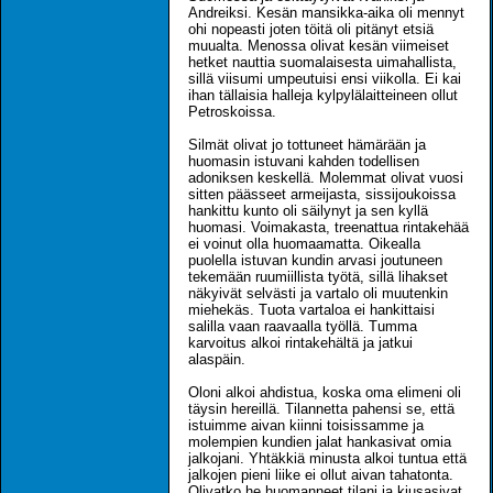
Andreiksi. Kesän mansikka-aika oli mennyt
ohi nopeasti joten töitä oli pitänyt etsiä
muualta. Menossa olivat kesän viimeiset
hetket nauttia suomalaisesta uimahallista,
sillä viisumi umpeutuisi ensi viikolla. Ei kai
ihan tällaisia halleja kylpylälaitteineen ollut
Petroskoissa.
Silmät olivat jo tottuneet hämärään ja
huomasin istuvani kahden todellisen
adoniksen keskellä. Molemmat olivat vuosi
sitten päässeet armeijasta, sissijoukoissa
hankittu kunto oli säilynyt ja sen kyllä
huomasi. Voimakasta, treenattua rintakehää
ei voinut olla huomaamatta. Oikealla
puolella istuvan kundin arvasi joutuneen
tekemään ruumiillista työtä, sillä lihakset
näkyivät selvästi ja vartalo oli muutenkin
miehekäs. Tuota vartaloa ei hankittaisi
salilla vaan raavaalla työllä. Tumma
karvoitus alkoi rintakehältä ja jatkui
alaspäin.
Oloni alkoi ahdistua, koska oma elimeni oli
täysin hereillä. Tilannetta pahensi se, että
istuimme aivan kiinni toisissamme ja
molempien kundien jalat hankasivat omia
jalkojani. Yhtäkkiä minusta alkoi tuntua että
jalkojen pieni liike ei ollut aivan tahatonta.
Olivatko he huomanneet tilani ja kiusasivat