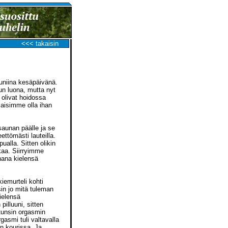
<<< takaisin
auniina kesäpäivänä.
n luona, mutta nyt
 olivat hoidossa
saisimme olla ihan
saunan päälle ja se
ttömästi lauteilla.
lla. Sitten olikin
ikaa. Siirryimme
hana kielensä
 kiemurteli kohti
sin jo mitä tuleman
ielensä
pilluuni, sitten
tunsin orgasmin
rgasmi tuli valtavalla
n kourissa. Ja