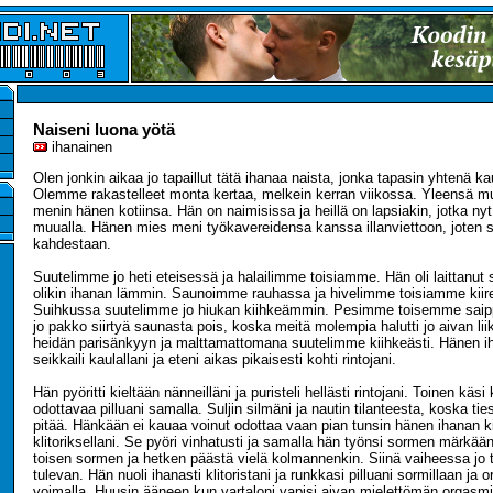
Naiseni luona yötä
ihanainen
Olen jonkin aikaa jo tapaillut tätä ihanaa naista, jonka tapasin yhtenä k
Olemme rakastelleet monta kertaa, melkein kerran viikossa. Yleensä mu
menin hänen kotiinsa. Hän on naimisissa ja heillä on lapsiakin, jotka nyt
muualla. Hänen mies meni työkavereidensa kanssa illanviettoon, joten 
kahdestaan.
Suutelimme jo heti eteisessä ja halailimme toisiamme. Hän oli laittanut 
olikin ihanan lämmin. Saunoimme rauhassa ja hivelimme toisiamme kiiree
Suihkussa suutelimme jo hiukan kiihkeämmin. Pesimme toisemme saippua
jo pakko siirtyä saunasta pois, koska meitä molempia halutti jo aivan li
heidän parisänkyyn ja malttamattomana suutelimme kiihkeästi. Hänen i
seikkaili kaulallani ja eteni aikas pikaisesti kohti rintojani.
Hän pyöritti kieltään nänneilläni ja puristeli hellästi rintojani. Toinen käsi
odottavaa pilluani samalla. Suljin silmäni ja nautin tilanteesta, koska tie
pitää. Hänkään ei kauaa voinut odottaa vaan pian tunsin hänen ihanan k
klitoriksellani. Se pyöri vinhatusti ja samalla hän työnsi sormen märkään 
toisen sormen ja hetken päästä vielä kolmannenkin. Siinä vaiheessa jo 
tulevan. Hän nuoli ihanasti klitoristani ja runkkasi pilluani sormillaan ja o
voimalla. Huusin ääneen kun vartaloni vapisi aivan mielettömän orgasmi