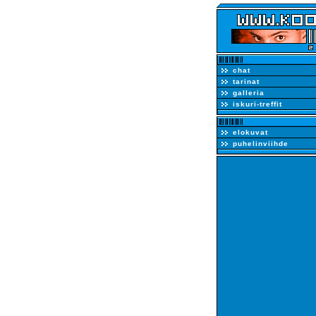
chat
tarinat
galleria
iskuri-treffit
elokuvat
puhelinviihde