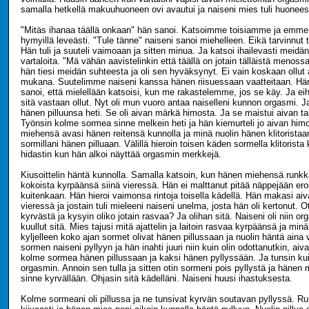
samalla hetkellä makuuhuoneen ovi avautui ja naiseni mies tuli huonee
"Mitäs ihanaa täällä onkaan" hän sanoi. Katsoimme toisiamme ja emme 
hymyillä leveästi. "Tule tänne" naiseni sanoi miehelleen. Eikä tarvinnut 
Hän tuli ja suuteli vaimoaan ja sitten minua. Ja katsoi ihailevasti meidä
vartaloita. "Mä vähän aavistelinkin että täällä on jotain tälläistä menos
hän tiesi meidän suhteesta ja oli sen hyväksynyt. Ei vain koskaan ollut 
mukana. Suutelimme naiseni kanssa hänen riisuessaan vaatteitaan. Hän 
sanoi, että mielellään katsoisi, kun me rakastelemme, jos se käy. Ja ei
sitä vastaan ollut. Nyt oli mun vuoro antaa naiselleni kunnon orgasmi. Ja
hänen pilluunsa heti. Se oli aivan märkä himosta. Ja se maistui aivan tai
Työnsin kolme sormea sinne melkein heti ja hän kiemurteli jo aivan him
miehensä avasi hänen reitensä kunnolla ja minä nuolin hänen klitoristaa
sormillani hänen pilluaan. Välillä hieroin toisen käden sormella klitorist
hidastin kun hän alkoi näyttää orgasmin merkkejä.
Kiusoittelin häntä kunnolla. Samalla katsoin, kun hänen miehensä runk
kokoista kyrpäänsä siinä vieressä. Hän ei malttanut pitää näppejään ero
kuitenkaan. Hän hieroi vaimonsa rintoja toisella kädellä. Hän makasi a
vieressä ja jostain tuli mieleeni naiseni unelma, josta hän oli kertonut. Ot
kyrvästä ja kysyin oliko jotain rasvaa? Ja olihan sitä. Naiseni oli niin or
kuullut sitä. Mies tajusi mitä ajattelin ja laitoin rasvaa kyrpäänsä ja min
kyljelleen koko ajan sormet olivat hänen pillussaan ja nuolin häntä aina v
sormen naiseni pyllyyn ja hän inahti juuri niin kuin olin odottanutkin, aiv
kolme sormea hänen pillussaan ja kaksi hänen pyllyssään. Ja tunsin ku
orgasmin. Annoin sen tulla ja sitten otin sormeni pois pyllystä ja hänen
sinne kyrvällään. Ohjasin sitä kädelläni. Naiseni huusi ihastuksesta.
Kolme sormeani oli pillussa ja ne tunsivat kyrvän soutavan pyllyssä. Ru