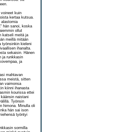
seen.
voineet kuin
toista kertaa kutsua.
n alastomia
sa" hän sanoi, koska
aiemmin ollut
katseli meitä ja
hän meillä mitään
 työnsinkin kieleni
vaallisen ihanalta.
osta sekaisin. Hänen
n ja runkkasin
a kovempaa, ja
kasi mahtavan
ssa meistä, sitten
ivan vaimonsa
in kiinni ihanasta
gasmin kourissa ettei
ä käänsin naistani
älillä. Työnsin
an himona. Minulla oli
inka hän sai ison
 miehensä työntyi
nkkasin sormilla