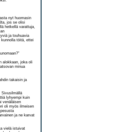
ksi.”
 Vasta nyt huomasin
ta, jos se olisi
lä hetkellä varattuja,
man
yviä ja touhuavia
kunnolla töitä, ettei
saunomaan?”
 alokkaan, joka oli
katsovan minua
ahdin takaisin ja
 Sivusilmällä
tiä lyhyempi kuin
i venäläisen
ri oli myös ilmeisen
ä pesusta
arvainen ja ne karvat
a vielä istuivat