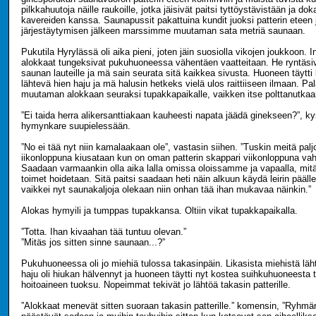
pilkkahuutoja näille raukoille, jotka jäisivät paitsi tyttöystävistään ja do
kavereiden kanssa. Saunapussit pakattuina kundit juoksi patterin eteen
järjestäytymisen jälkeen marssimme muutaman sata metriä saunaan.
Pukutila Hyrylässä oli aika pieni, joten jäin suosiolla vikojen joukkoon.
alokkaat tungeksivat pukuhuoneessa vähentäen vaatteitaan. He ryntäsiv
saunan lauteille ja mä sain seurata sitä kaikkea sivusta. Huoneen täytti 
lähtevä hien haju ja mä halusin hetkeks vielä ulos raittiiseen ilmaan. Pal
muutaman alokkaan seuraksi tupakkapaikalle, vaikken itse polttanutkaa
”Ei taida herra alikersanttiakaan kauheesti napata jäädä ginekseen?”, ky
hymynkare suupielessään.
”No ei tää nyt niin kamalaakaan ole”, vastasin siihen. ”Tuskin meitä paljo
iikonloppuna kiusataan kun on oman patterin skappari viikonloppuna va
Saadaan varmaankin olla aika lalla omissa oloissamme ja vapaalla, mitä
toimet hoidetaan. Sitä paitsi saadaan heti näin alkuun käydä leirin pääll
vaikkei nyt saunakaljoja olekaan niin onhan tää ihan mukavaa näinkin.”
Alokas hymyili ja tumppas tupakkansa. Oltiin vikat tupakkapaikalla.
”Totta. Ihan kivaahan tää tuntuu olevan.”
”Mitäs jos sitten sinne saunaan...?”
Pukuhuoneessa oli jo miehiä tulossa takasinpäin. Likasista miehistä läh
haju oli hiukan hälvennyt ja huoneen täytti nyt kostea suihkuhuoneesta
hoitoaineen tuoksu. Nopeimmat tekivät jo lähtöä takasin patterille.
”Alokkaat menevät sitten suoraan takasin patterille.” komensin, ”Ryhmänj