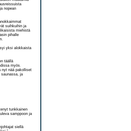
kausreissuista
 ja nopean
 Innokkaimmat
ät suihkuihin ja
likaisista miehistä
asin pihalle
n.
syi yksi alokkaista
n täällä
hdissa myös.
 nyt nää pakolliset
e saunassa, ja
tenyt tunkkainen
 tuleva samppoon ja
ohtajat siellä