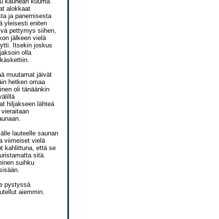
ollu kauhean kuuma.
at alokkaat
ista ja panemisesta
 yleisesti eniten
elvä pettymys siihen,
kon jälkeen vielä
ti. Itsekin joskus
jaksoin olla
käskettiin.
nää muutamat jäivät
näin hetken omaa
nen oli tänäänkin
älillä
t hiljakseen lähteä
 vieraitaan
saunaan.
älle lauteelle saunan
 viimeiset vielä
t kahlittuna, että se
uristamatta sitä.
meinen suihku
sisään.
lle pystyssä
utellut aiemmin.