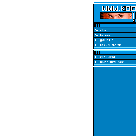
chat
tarinat
galleria
iskuri-treffit
elokuvat
puhelinviihde