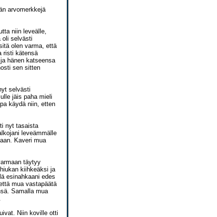
tään arvomerkkejä
ta niin leveälle,
oli selvästi
itä olen varma, että
 risti kätensä
 ja hänen katseensa
osti sen sitten
nyt selvästi
ulle jäis paha mieli
pa käydä niin, etten
i nyt tasaista
alkojani leveämmälle
emaan. Kaveri mua
 varmaan täytyy
hiukan kiihkeäksi ja
ellä esinahkaani edes
 että mua vastapäätä
ensä. Samalla mua
.
vat. Niin koville otti