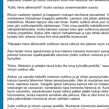
päästävät sodeen ja muihin touhuihin sitten kun katsovat sen aiheellikse
”Kyllä, herra alikersantti!” kuului vastaus useammastakin suusta.
Riisuin vaatteeni ripeästi ja kaappasin mukaani tarvittavat pesuaineet.
unohtaneeni hoitoaineen kaappiini patterille. Lainaisin sitä joltain alokkaal
mahdollista. Muuten täytyisi olla vain ilman. Kaikki suihkut olivat juuri sil
joten jäin suihkunpenkille odottamaan. Yritin istua penkillä mahdollisim
välinpitämättömänä, mutta katseeni seurasi koko ajan suihkussa peseyt
miehiä ympärilläni. Ajatus lähti väkisin harhailemaan ja sain tehdä oikein 
kyrpäni olisi antanut minua ilmi siinä penkillä istuesssani.
”Haluaako herra alikersantti suihkuun tässä välissä niin pääsee myös 
Ääni herätti minut ajatuksistani ja kun käänsin katseeni huomasin saman
puhunut kanssani tupakkapaikalla seisovan yhden suihkun vieressä ja 
hymyillen.
”Kiitos. Mietinkin jo pitääkö tässä koko ilta istua kylmällä penkillä.” naur
siirryin suihkun alle.
Alokas sai samalla hetkellä viereisen suihkun ja jäi siihen peseytymään.
katsoin kaveria lähemmin hänen peseytyessään. Hän oli muutamaa sent
minä, raamikas kaveri. Sängelle ajetun tukkansa kanssa hän toi mieleen
sotavangin tai vastaavan, samanlaista rujoa komeutta hänessä oli. Kave
hyvin varustettu, reilunkokoinen kyrpä roikkui pallien päällä hiukan ehk
turvonneena, terska kauniisti esinahan alla piilossa. Hän ei ollut kovin k
jotka jalkoväliään komistivat olivat väriltään vaaleat.
Suljin suihkun ja siirryin saunan puolelle. Muutamat viimeisistä alokkaist