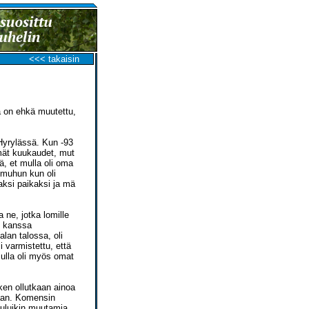
<<< takaisin
a on ehkä muutettu,
 Hyrylässä. Kun -93
ömät kuukaudet, mut
tä, et mulla oli oma
 muhun kun oli
aksi paikaksi ja mä
a ne, jotka lomille
i kanssa
alan talossa, oli
i varmistettu, että
mulla oli myös omat
ken ollutkaan ainoa
naan. Komensin
uuluikin muutamia