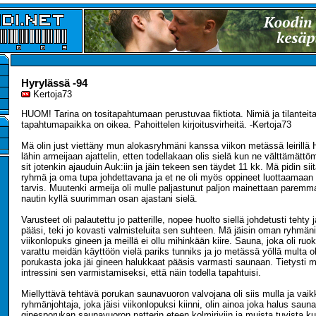
Hyrylässä -94
Kertoja73
HUOM! Tarina on tositapahtumaan perustuvaa fiktiota. Nimiä ja tilanteit
tapahtumapaikka on oikea. Pahoittelen kirjoitusvirheitä. -Kertoja73
Mä olin just viettäny mun alokasryhmäni kanssa viikon metässä leirillä
lähin armeijaan ajattelin, etten todellakaan olis sielä kun ne välttämätt
sit jotenkin ajauduin Auk:iin ja jäin tekeen sen täydet 11 kk. Mä pidin sii
ryhmä ja oma tupa johdettavana ja et ne oli myös oppineet luottaamaan
tarvis. Muutenki armeija oli mulle paljastunut paljon mainettaan paremm
nautin kyllä suurimman osan ajastani sielä.
Varusteet oli palautettu jo patterille, nopee huolto siellä johdetusti tehty j
pääsi, teki jo kovasti valmisteluita sen suhteen. Mä jäisin oman ryhmän
viikonlopuks gineen ja meillä ei ollu mihinkään kiire. Sauna, joka oli ruok
varattu meidän käyttöön vielä pariks tunniks ja jo metässä yöllä multa ol
porukasta joka jäi gineen halukkaat pääsis varmasti saunaan. Tietysti 
intressini sen varmistamiseksi, että näin todella tapahtuisi.
Miellyttävä tehtävä porukan saunavuoron valvojana oli siis mulla ja vaik
ryhmänjohtaja, joka jäisi viikonlopuksi kiinni, olin ainoa joka halus sau
ginesporukan saunavuoron patterin eteen kolmiriviin ja muista tuvista k