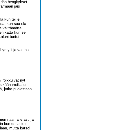
Meidän hengitykset
 varmaan jäis
a kun teille
ssa, kun saa ola
ä välttämättä
hen kättä kun se
aluni tuntui
hymyili ja vastasi
i roikkuivat nyt
sikään irrottanu
ä, jotka puolestaan
 mun naamalle asti ja
ia kun se laukes
iään, mutta katsoi