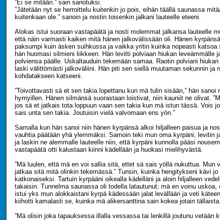
”Ei se mitään.” sain sanotuksi.
”Jätetään nyt se herroittelu kuitenkin jo pois, eihän täällä saunassa mi
kuitenkaan ole.” sanoin ja nostin toisenkin jalkani lauteelle eteeni.
Alokas istui suoraan vastapäätä ja nosti molemmat jalkansa lauteelle mut
että näin varmasti kaiken mitä hänen jalkovälissään oli. Hänen kyrpänsä 
paksumpi kuin äsken suihkussa ja vaikka yritin kuinka nopeasti katsoa s
hän huomasi silmieni liikkeen. Hän levitti polviaan hiukan leveämmälle ja
polviensa päälle. Uskaltauduin tekemään samaa. Raotin polviani hiukan
laski välittömästi jalkoväliini. Hän piti sen siellä muutaman sekunnin ja n
kohdatakseen katseeni.
”Toivottavasti sä et sen takia lopettanu kun mä tulin sisään,” hän sanoi 
hymyillen. Hänen silmänsä suorastaan loistivat, niin kauniit ne olivat. ”M
jos sä et jatkais tota loppuun vaan sen takia kun mä istun tässä. Vois jo
sais unta sen takia. Joutuisin vielä valvomaan ens yön.”
Samalla kun hän sanoi niin hänen kyrpänsä alkoi hiljalleen paisua ja nost
vauhtia päätään yhä ylemmäksi. Samoin teki mun oma kyrpäni, levitin j
ja laskin ne alemmalle lauteelle niin, että kyrpäni kunnolla pääsi nous
vastapäätä otti kalustaan kiinni kädellään ja huokasi mielihyvästä.
”Mä luulen, että mä en voi sallia sitä, ettet sä sais yöllä nukuttua. Mun
jatkaa sitä mitä olinkin tekemässä.” Tunsin, kuinka hengitykseni kävi jo 
katkonaiseksi. Tartuin kyrpääni oikealla kädelläni ja aloin hiljalleen ved
takaisin. Tunnelma saunassa oli todella latautunut; mä en voinu uskoa,
istui yks mun alokkaistani kyrpä kädessään jalat levällään ja veti käte
kiihotti kamalasti se, kuinka mä alikersanttina sain kokea jotain tällaista
”Mä olisin joka tapauksessa illalla vessassa tai lenkillä joutunu vetään kui