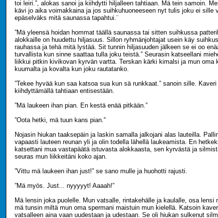
toi leiri.”, alokas sanoi ja kiihdytti hiljalleen tahtiaan. Mä tein samoin. 
kävi jo aika voimakkaina ja jos suihkuhuoneeseen nyt tulis joku ei sille
epäselväks mitä saunassa tapahtui.¨
”Mä yleensä hoidan hommat täällä saunassa tai sitten suihkussa patterill
alokkaille on huudettu hiljasuus. Sillon ryhmänjohtajat usein käy suihku
rauhassa ja tehä mitä lystää. Sit tunnin hiljasuuden jälkeen se ei oo enä
turvallista kun sinne saattaa tulla joku teistä.” Seurasin katseellani mie
liikkui pitkin kivikovan kyrvän vartta. Terskan kärki kimalsi ja mun oma k
kuumalta ja kovalta kun joku rautatanko.
”Tekee hyvää kun saa katsoa sua kun sä runkkaat.” sanoin sille. Kaveri 
kiihdyttämällä tahtiaan entisestään.
”Mä laukeen ihan pian. En kestä enää pitkään.”
”Oota hetki, mä tuun kans pian.”
Nojasin hiukan taaksepäin ja laskin samalla jalkojani alas lauteilla. Pallin
vapaasti lauteen reunan yli ja olin todella lähellä laukeamista. En hetkek
katsettani mua vastapäätä istuvasta alokkaasta, sen kyrvästä ja silmist
seuras mun liikkeitäni koko ajan.
”Vittu mä laukeen ihan just!” se sano mulle ja huohotti rajusti.
”Mä myös. Just... nyyyyyt! Aaaah!”
Mä lensin joka puolelle. Mun vatsalle, rintakehälle ja kaulalle, osa lensi
mä tunsin miltä mun oma spermani maistuin mun kielellä. Katsoin kaver
vatsalleen aina vaan uudestaan ja udestaan. Se oli hiukan sulkenut silm