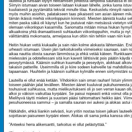
lauteilla ja runsaan löylyn heittämisen johdosta lämpötila saunassa ei 
Siirryin istumaan aivan toiseen laitaan kiukaan lähelle, jonka luona istuv
kuuliaisesti ja pyytämättä tekivät minulle tilaa. Keskustelu rönsyili nais
myös muihin asioihin, palatakseen taas pikaisesti sen asian ääreen mikä
tämän ikäisiä miehiä viikonloppuisin kiinnosti. Miesten äänistä kuului s
miten paska säkä oli käynyt kun he joutuivat näin metsässä vietetyn vii
olemaan viikonlopun kasarmilla. Sanomatta mitään minua hiukan hymyilyt
alkuaikoina yhtä dramaattisesti suhtauduin viikonloppuihin, mutta jo nyt 
välittämättä mokomasta, armeijassa kun oltiin niin tehtiin vaan niin kuin 
Heitin hiukan vettä kiukaalle ja sain näin kolme alokasta lähtemään. E
urheasti istumaan. Usein jäin tarkoituksella viimeiseksi saunaan, sain 
aikaa nauttia olosta saunan lämmössa ja ehkä vetää käteen. Runkkaami
mielessäni ja odotellessani sitä kun kaverit lähtisivät pois päätin käydä v
peseytymässä. Käänsin suihkun kuumalle ja peseydyin, alokkaat alkoiva
takaisin patterille. Useimmilla oli jo kiire sodeen kahveille tai mahdollisia
tapaamaan. Huuhtelin ja käänsin suihkun kylmälle ennen siirtymistäni 
Lauteilla ei ollut enää ketään. Vihdoinkin sain oman rauhan! Istuin ylimm
toiseen päähän jalat levälleen. Miesten äänet kuuluivat pukuhuoneesta ja
touhusivat suihkussa, mutta mielikuvitukseni oli jo sen verran kauan ollu
alkoi jo väkisin vaikuttaa kyrpääni. Se paisui nopeasti enkä voinut olla p
Mielihyvä täytti mieleni ja suustani pääsi tahtomattani heikko ääni. Vii
pesuhuoneessa sammui – ja samalla saunan ovi aukesi ja alokas astui 
Hätkähdin, ehkä liiankin selvästi, kun yritin nostaa toisen jalkani lautee
sojottavan paisuneen kyrpäni eteen. Alokas oli sama jonka kanssa olin j
”Anteeksi herra alikersantti, tarkoitus ei ollut pelästyttää.”