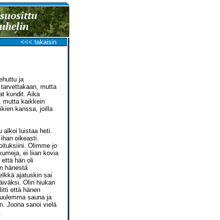
<<< takaisin
ehuttu ja
 tarvettakaan, mutta
t kundit. Aika
, mutta kaikkein
kien kanssa, joilla
alkoi luistaa heti.
ihan oikeasti.
oituksiini. Olimme jo
kumeja, ei liian kovia
 että hän oli
in hänestä
elkkä ajatuskin sai
iväksi. Olin hiukan
itti että hänen
 kuulemma sauna ja
in. Joona sanoi vielä
.