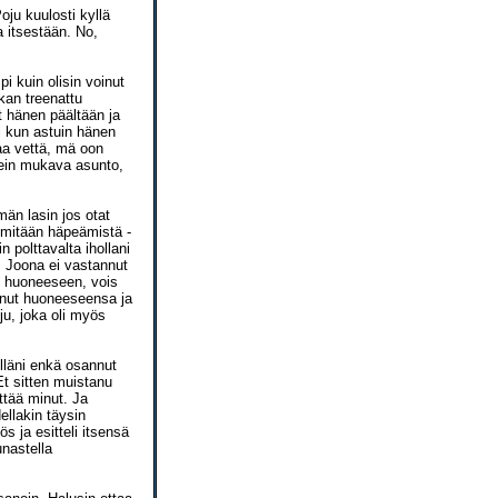
oju kuulosti kyllä
a itsestään. No,
i kuin olisin voinut
kan treenattu
t hänen päältään ja
i kun astuin hänen
taa vettä, mä oon
ikein mukava asunto,
män lasin jos otat
i mitään häpeämistä -
 polttavalta ihollani
. Joona ei vastannut
un huoneeseen, vois
inut huoneeseensa ja
ju, joka oli myös
lläni enkä osannut
Et sitten muistanu
ttää minut. Ja
dellakin täysin
 ja esitteli itsensä
unastella