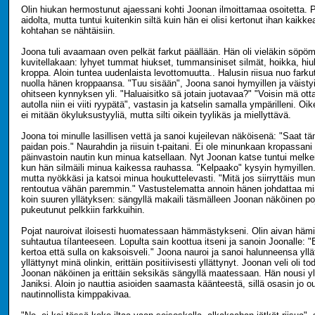
Olin hiukan hermostunut ajaessani kohti Joonan ilmoittamaa osoitetta. P
aidolta, mutta tuntui kuitenkin siltä kuin hän ei olisi kertonut ihan kaikke
kohtahan se nähtäisiin.
Joona tuli avaamaan oven pelkät farkut päällään. Hän oli vieläkin söpömp
kuvitellakaan: lyhyet tummat hiukset, tummansiniset silmät, hoikka, hiu
kroppa. Aloin tuntea uudenlaista levottomuutta.. Halusin riisua nuo farku
nuolla hänen kroppaansa. "Tuu sisään", Joona sanoi hymyillen ja väisty
ohitseen kynnyksen yli. "Haluaisitko sä jotain juotavaa?" "Voisin mä ot
autolla niin ei viiti ryypätä", vastasin ja katselin samalla ympärilleni. O
ei mitään ökyluksustyyliä, mutta silti oikein tyylikäs ja miellyttävä.
Joona toi minulle lasillisen vettä ja sanoi kujeilevan näköisenä: "Saat tä
paidan pois." Naurahdin ja riisuin t-paitani. Ei ole minunkaan kropassan
päinvastoin nautin kun minua katsellaan. Nyt Joonan katse tuntui melkein
kun hän silmäili minua kaikessa rauhassa. "Kelpaako" kysyin hymyillen
mutta nyökkäsi ja katsoi minua houkuttelevasti. "Mitä jos siirryttäis m
rentoutua vähän paremmin." Vastustelematta annoin hänen johdattaa m
koin suuren yllätyksen: sängyllä makaili täsmälleen Joonan näköinen po
pukeutunut pelkkiin farkkuihin.
Pojat nauroivat iloisesti huomatessaan hämmästykseni. Olin aivan hämi
suhtautua tílanteeseen. Lopulta sain koottua itseni ja sanoin Joonalle: "
kertoa että sulla on kaksoisveli." Joona nauroi ja sanoi halunneensa yllä
yllättynyt minä olinkin, erittäin positiivisesti yllättynyt. Joonan veli oli to
Joonan näköinen ja erittäin seksikäs sängyllä maatessaan. Hän nousi ylös
Janiksi. Aloin jo nauttia asioiden saamasta käänteestä, sillä osasin jo o
nautinnollista kimppakivaa.