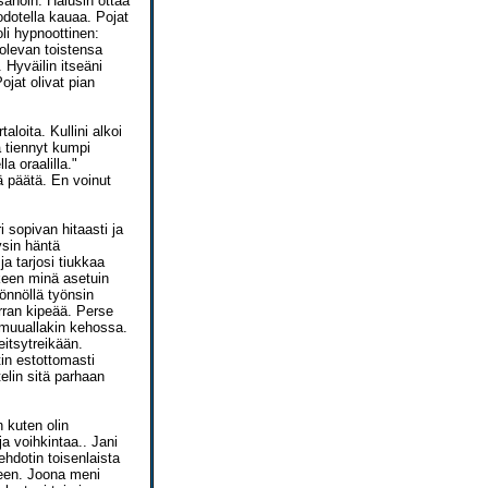
 sanoin. Halusin ottaa
 odotella kauaa. Pojat
oli hypnoottinen:
 olevan toistensa
 Hyväilin itseäni
ojat olivat pian
aloita. Kullini alkoi
 tiennyt kumpi
a oraalilla."
ä päätä. En voinut
 sopivan hitaasti ja
ysin häntä
a tarjosi tiukkaa
keen minä asetuin
yönnöllä työnsin
rran kipeää. Perse
n muuallakin kehossa.
eitsytreikään.
tin estottomasti
elin sitä parhaan
 kuten olin
a voihkintaa.. Jani
hdotin toisenlaista
leen. Joona meni