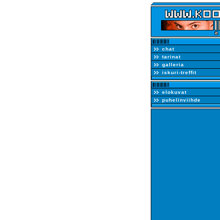
chat
tarinat
galleria
iskuri-treffit
elokuvat
puhelinviihde