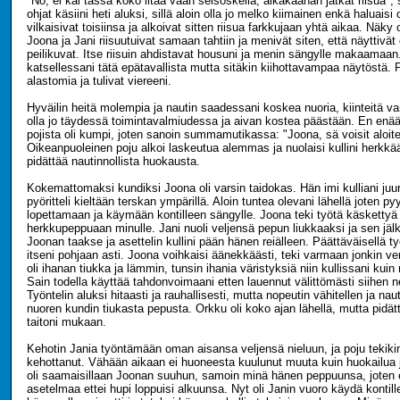
"No, ei kai tässä koko iltaa vaan seisoskella, alkakaahan jätkät riisua",
ohjat käsiini heti aluksi, sillä aloin olla jo melko kiimainen enkä haluaisi
vilkaisivat toisiinsa ja alkoivat sitten riisua farkkujaan yhtä aikaa. Näky 
Joona ja Jani riisuutuivat samaan tahtiin ja menivät siten, että näyttivät
peilikuvat. Itse riisuin ahdistavat housuni ja menin sängylle makaamaan.
katsellessani tätä epätavallista mutta sitäkin kiihottavampaa näytöstä. P
alastomia ja tulivat viereeni.
Hyväilin heitä molempia ja nautin saadessani koskea nuoria, kiinteitä vart
olla jo täydessä toimintavalmiudessa ja aivan kostea päästään. En enää
pojista oli kumpi, joten sanoin summamutikassa: "Joona, sä voisit aloitell
Oikeanpuoleinen poju alkoi laskeutua alemmas ja nuolaisi kullini herkkä
pidättää nautinnollista huokausta.
Kokemattomaksi kundiksi Joona oli varsin taidokas. Hän imi kulliani juuri
pyöritteli kieltään terskan ympärillä. Aloin tuntea olevani lähellä joten py
lopettamaan ja käymään kontilleen sängylle. Joona teki työtä käskettyä j
herkkupeppuaan minulle. Jani nuoli veljensä pepun liukkaaksi ja sen jäl
Joonan taakse ja asettelin kullini pään hänen reiälleen. Päättäväisellä t
itseni pohjaan asti. Joona voihkaisi äänekkäästi, teki varmaan jonkin ve
oli ihanan tiukka ja lämmin, tunsin ihania väristyksiä niin kullissani kui
Sain todella käyttää tahdonvoimaani etten lauennut välittömästi siihen n
Työntelin aluksi hitaasti ja rauhallisesti, mutta nopeutin vähitellen ja nau
nuoren kundin tiukasta pepusta. Orkku oli koko ajan lähellä, mutta pidätt
taitoni mukaan.
Kehotin Jania työntämään oman aisansa veljensä nieluun, ja poju tekikin
kehottanut. Vähään aikaan ei huoneesta kuulunut muuta kuin huokailua j
oli saamaisillaan Joonan suuhun, samoin minä hänen peppuunsa, joten e
asetelmaa ettei hupi loppuisi alkuunsa. Nyt oli Janin vuoro käydä kontil