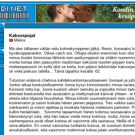
Kaksospojat
Mikkis
Mä olen tällainen vähän reilu kolmekymppinen jätkä. Rento, komeaksi k
hyväkroppainenkin. Oikea catch siis. Ottajia olisikin enemmän kuin olisi
minua itseäni kiinnostaa lähinnä noin parikymppiset tai sitäkin nuoremma
monta kertaa olen päässytkin nauttimaan seksistä nuorten pojujen kans
mieleenpainuvin on kyllä ollut se kerta, kun pääsin leikkimään kaksospoi
oli vielä poikuus tallella... Tämä tapahtui kesällä -02.
Tutustuin eräässä chatissa kahdeksantoistavuotiaaseen Joonaan ja juttu 
Jonkin aikaa keskusteltuamme Joona kysyi kiinnostaisiko minua tavata 
Kiinnosti totta kai, Joona kuulosti oikein namulta ja sopivalta minun tark
ehtineet keskustella itse asiastakin ja mieltymykset kävivät yhteen - ei 
otteita eikä hiljaista hissuttelua. Minua kiihotti suunnattomasti tieto siitä,
koskematon ja saisin korkata hänen pienen peppunsa. Ties vaikka sais
vakikaverin ja voisin opettaa ja muokata hänestä mieleiseni partnerin. P
kullini heräämään... Sovimme tapaamisen hänen kotiinsa seuraavaksi pä
hämmästynyt siitä, että hän halusi viedä minut kotiinsa, mutta Joona sel
vanhempansa eivät olleet kotona eli saisimme olla rauhassa. Heillä oli
uima-allaskin. En voinut vastustaa tuollaista kutsua, eli suostuin ilomiel
arvoituksellisesti, että saisimme molemmat kokea jotain unohtumatonta