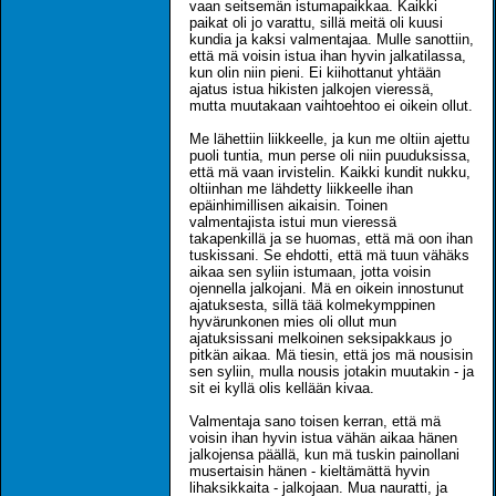
vaan seitsemän istumapaikkaa. Kaikki
paikat oli jo varattu, sillä meitä oli kuusi
kundia ja kaksi valmentajaa. Mulle sanottiin,
että mä voisin istua ihan hyvin jalkatilassa,
kun olin niin pieni. Ei kiihottanut yhtään
ajatus istua hikisten jalkojen vieressä,
mutta muutakaan vaihtoehtoo ei oikein ollut.
Me lähettiin liikkeelle, ja kun me oltiin ajettu
puoli tuntia, mun perse oli niin puuduksissa,
että mä vaan irvistelin. Kaikki kundit nukku,
oltiinhan me lähdetty liikkeelle ihan
epäinhimillisen aikaisin. Toinen
valmentajista istui mun vieressä
takapenkillä ja se huomas, että mä oon ihan
tuskissani. Se ehdotti, että mä tuun vähäks
aikaa sen syliin istumaan, jotta voisin
ojennella jalkojani. Mä en oikein innostunut
ajatuksesta, sillä tää kolmekymppinen
hyvärunkonen mies oli ollut mun
ajatuksissani melkoinen seksipakkaus jo
pitkän aikaa. Mä tiesin, että jos mä nousisin
sen syliin, mulla nousis jotakin muutakin - ja
sit ei kyllä olis kellään kivaa.
Valmentaja sano toisen kerran, että mä
voisin ihan hyvin istua vähän aikaa hänen
jalkojensa päällä, kun mä tuskin painollani
musertaisin hänen - kieltämättä hyvin
lihaksikkaita - jalkojaan. Mua nauratti, ja