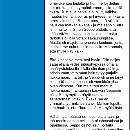
urheilukentän laidalta ja kun me löydettiin
se, me katseltiin ympärillemme, oliko siellä
muita. Just sillä hetkellä ei ollut, vaikka
muuten kentällä pörräs jo hirveesti eri-ikäsiä
urheilijakundeja. Seppo totes, että sillä oli
hauskaa matkan aikana - ja mä sanoin, että
niin mullakin. Sitten Seppo ehdotti, että
säästettäis huvia vähän illakskin, koska
tarkotus oli olla yötä kisakaupungissa.
Meidät oli majotettu johonkin kouluun, jonka
lattialla me nukuttaisiin patjoilla. Mä sanoin,
että mulle käy kaikki.
Eka kisäpäivä meni tosi hyvin. Olin neljäs
satasella ja viides pituushypyssä omalla
ennätystuloksella. Illalla olin ihan puhki ja
odotin vaan, että saan heittäytyy patjalle
nukkumaan. Ilta tuli, ja Seppo oli järjestänyt
niin, että meidän patjat oli vierekkäin ihan
oven vieressä. Kun me sitten mentiin
nukkumaan, mä käänsin kasvoni Seppoon
päin. Se hymyili ja näytti sanovan
äänettömästi jotakin. Ekaks mä en
ymmärtänyt, mitä se sanoi. Mä luin lopulta
sen huulilta, että "karataan". Mä nyökkäsin.
Vähän ajan päästä se nousi patjaltaan, ja
mä menin perään pelkissä alushousuissa ja
t-paidassa. Seppo oli noussut portaita
ylöspäin, ja mä seurasin perässä. Kun oltiin