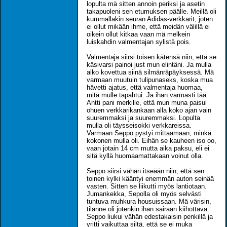
lopulta mä sitten annoin periksi ja asetin
takapuoleni sen etumuksen päälle. Meillä oli
kummallakin seuran Adidas-verkkarit, joten
ei ollut mikään ihme, että meidän välillä ei
oikein ollut kitkaa vaan mä melkein
luiskahdin valmentajan sylistä pois.
Valmentaja siirsi toisen kätensä niin, että se
käsivarsi painoi just mun elintäni. Ja mulla
alko kovettua siinä silmänräpäyksessä. Mä
varmaan muutuin tulipunaseks, koska mua
hävetti ajatus, että valmentaja huomaa,
mitä mulle tapahtui. Ja ihan varmasti tää
Antti pani merkille, että mun muna paisui
ohuen verkkarikankaan alla koko ajan vain
suuremmaksi ja suuremmaksi. Lopulta
mulla oli täysseisokki verkkareissa.
Varmaan Seppo pystyi mittaamaan, minkä
kokonen mulla oli. Eihän se kauheen iso oo,
vaan jotain 14 cm mutta aika paksu, eli ei
sitä kyllä huomaamattakaan voinut olla.
Seppo siirsi vähän itseään niin, että sen
toinen kylki kääntyi enemmän auton seinää
vasten. Sitten se liikutti myös lantiotaan.
Jumankekka, Sepolla oli myös selvästi
tuntuva muhkura housuissaan. Mä värisin,
tilanne oli jotenkin ihan sairaan kiihottava.
Seppo liukui vähän edestakaisin penkillä ja
yritti vaikuttaa siltä, että se ei muka