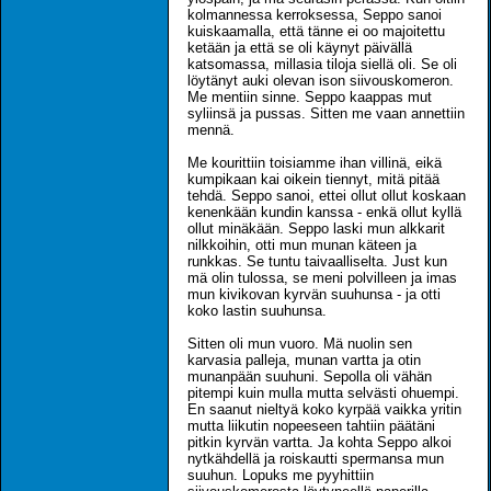
kolmannessa kerroksessa, Seppo sanoi
kuiskaamalla, että tänne ei oo majoitettu
ketään ja että se oli käynyt päivällä
katsomassa, millasia tiloja siellä oli. Se oli
löytänyt auki olevan ison siivouskomeron.
Me mentiin sinne. Seppo kaappas mut
syliinsä ja pussas. Sitten me vaan annettiin
mennä.
Me kourittiin toisiamme ihan villinä, eikä
kumpikaan kai oikein tiennyt, mitä pitää
tehdä. Seppo sanoi, ettei ollut ollut koskaan
kenenkään kundin kanssa - enkä ollut kyllä
ollut minäkään. Seppo laski mun alkkarit
nilkkoihin, otti mun munan käteen ja
runkkas. Se tuntu taivaalliselta. Just kun
mä olin tulossa, se meni polvilleen ja imas
mun kivikovan kyrvän suuhunsa - ja otti
koko lastin suuhunsa.
Sitten oli mun vuoro. Mä nuolin sen
karvasia palleja, munan vartta ja otin
munanpään suuhuni. Sepolla oli vähän
pitempi kuin mulla mutta selvästi ohuempi.
En saanut nieltyä koko kyrpää vaikka yritin
mutta liikutin nopeeseen tahtiin päätäni
pitkin kyrvän vartta. Ja kohta Seppo alkoi
nytkähdellä ja roiskautti spermansa mun
suuhun. Lopuks me pyyhittiin