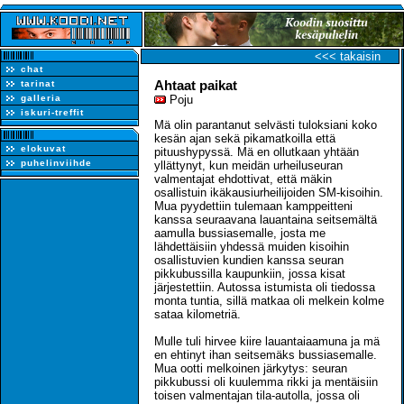
<<< takaisin
chat
Ahtaat paikat
tarinat
galleria
Poju
iskuri-treffit
Mä olin parantanut selvästi tuloksiani koko
kesän ajan sekä pikamatkoilla että
elokuvat
pituushypyssä. Mä en ollutkaan yhtään
puhelinviihde
yllättynyt, kun meidän urheiluseuran
valmentajat ehdottivat, että mäkin
osallistuin ikäkausiurheilijoiden SM-kisoihin.
Mua pyydettiin tulemaan kamppeitteni
kanssa seuraavana lauantaina seitsemältä
aamulla bussiasemalle, josta me
lähdettäisiin yhdessä muiden kisoihin
osallistuvien kundien kanssa seuran
pikkubussilla kaupunkiin, jossa kisat
järjestettiin. Autossa istumista oli tiedossa
monta tuntia, sillä matkaa oli melkein kolme
sataa kilometriä.
Mulle tuli hirvee kiire lauantaiaamuna ja mä
en ehtinyt ihan seitsemäks bussiasemalle.
Mua ootti melkoinen järkytys: seuran
pikkubussi oli kuulemma rikki ja mentäisiin
toisen valmentajan tila-autolla, jossa oli