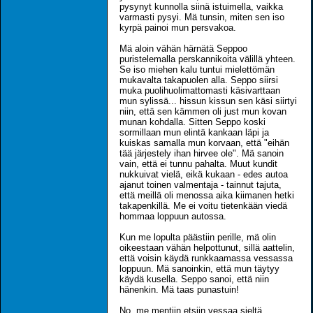
pysynyt kunnolla siinä istuimella, vaikka
varmasti pysyi. Mä tunsin, miten sen iso
kyrpä painoi mun persvakoa.
Mä aloin vähän härnätä Seppoo
puristelemalla perskannikoita välillä yhteen.
Se iso miehen kalu tuntui mielettömän
mukavalta takapuolen alla. Seppo siirsi
muka puolihuolimattomasti käsivarttaan
mun sylissä... hissun kissun sen käsi siirtyi
niin, että sen kämmen oli just mun kovan
munan kohdalla. Sitten Seppo koski
sormillaan mun elintä kankaan läpi ja
kuiskas samalla mun korvaan, että "eihän
tää järjestely ihan hirvee ole". Mä sanoin
vain, että ei tunnu pahalta. Muut kundit
nukkuivat vielä, eikä kukaan - edes autoa
ajanut toinen valmentaja - tainnut tajuta,
että meillä oli menossa aika kiimanen hetki
takapenkillä. Me ei voitu tietenkään viedä
hommaa loppuun autossa.
Kun me lopulta päästiin perille, mä olin
oikeestaan vähän helpottunut, sillä aattelin,
että voisin käydä runkkaamassa vessassa
loppuun. Mä sanoinkin, että mun täytyy
käydä kusella. Seppo sanoi, että niin
hänenkin. Mä taas punastuin!
No, me mentiin etsiin vessaa sieltä