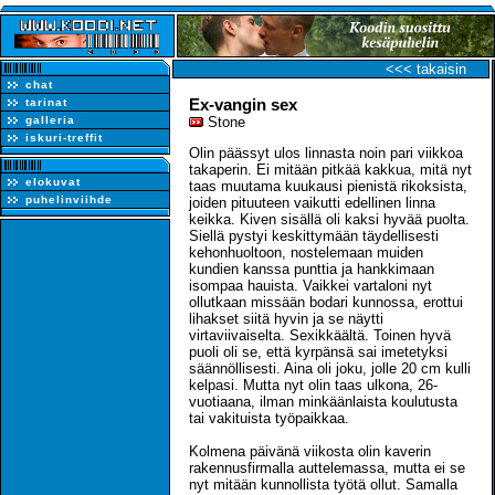
<<< takaisin
chat
Ex-vangin sex
tarinat
galleria
Stone
iskuri-treffit
Olin päässyt ulos linnasta noin pari viikkoa
takaperin. Ei mitään pitkää kakkua, mitä nyt
elokuvat
taas muutama kuukausi pienistä rikoksista,
puhelinviihde
joiden pituuteen vaikutti edellinen linna
keikka. Kiven sisällä oli kaksi hyvää puolta.
Siellä pystyi keskittymään täydellisesti
kehonhuoltoon, nostelemaan muiden
kundien kanssa punttia ja hankkimaan
isompaa hauista. Vaikkei vartaloni nyt
ollutkaan missään bodari kunnossa, erottui
lihakset siitä hyvin ja se näytti
virtaviivaiselta. Sexikkäältä. Toinen hyvä
puoli oli se, että kyrpänsä sai imetetyksi
säännöllisesti. Aina oli joku, jolle 20 cm kulli
kelpasi. Mutta nyt olin taas ulkona, 26-
vuotiaana, ilman minkäänlaista koulutusta
tai vakituista työpaikkaa.
Kolmena päivänä viikosta olin kaverin
rakennusfirmalla auttelemassa, mutta ei se
nyt mitään kunnollista työtä ollut. Samalla