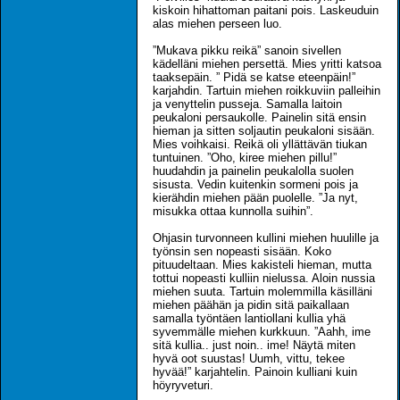
kiskoin hihattoman paitani pois. Laskeuduin
alas miehen perseen luo.
”Mukava pikku reikä” sanoin sivellen
kädelläni miehen persettä. Mies yritti katsoa
taaksepäin. ” Pidä se katse eteenpäin!”
karjahdin. Tartuin miehen roikkuviin palleihin
ja venyttelin pusseja. Samalla laitoin
peukaloni persaukolle. Painelin sitä ensin
hieman ja sitten soljautin peukaloni sisään.
Mies voihkaisi. Reikä oli yllättävän tiukan
tuntuinen. ”Oho, kiree miehen pillu!”
huudahdin ja painelin peukalolla suolen
sisusta. Vedin kuitenkin sormeni pois ja
kierähdin miehen pään puolelle. ”Ja nyt,
misukka ottaa kunnolla suihin”.
Ohjasin turvonneen kullini miehen huulille ja
työnsin sen nopeasti sisään. Koko
pituudeltaan. Mies kakisteli hieman, mutta
tottui nopeasti kulliin nielussa. Aloin nussia
miehen suuta. Tartuin molemmilla käsilläni
miehen päähän ja pidin sitä paikallaan
samalla työntäen lantiollani kullia yhä
syvemmälle miehen kurkkuun. ”Aahh, ime
sitä kullia.. just noin.. ime! Näytä miten
hyvä oot suustas! Uumh, vittu, tekee
hyvää!” karjahtelin. Painoin kulliani kuin
höyryveturi.