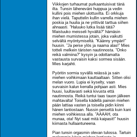
Viikkojen turhaumat purkaantuisivat tänä
ilta. Tunsin läheneväni huippua ja vedin
kullini pois miehen ulottuvilta. Ei orkkuja
ihan vielä. Taputtelin kullin varrella miehen
poskia ja huulia ja ne yrittivät tarttua siihen
ahnaasti. ”Haluuko lutka lisää tätä?
Maistuuko meisseli hyvältä?” härnäsin
miehen mumistessa jotain, joka vaikutti
selvältä myöntymiseltä. ”Käänny ympäri!”
huusin. ”Ja perse ylös ja naama alas!” Mies
totteli melkein täristen nautinnosta. ”Onko
reikä valmiina?” kysyin ja odottamatta
vastausta survaisin kaksi sormea sisään.
Mies karjahti.
Pyöritin sormia syvällä reiässä ja sain
miehen voihkimaan kauttaaltaan. Sitten olisi
melan vuoro. Lupia ei kyselty, vaan
survaisin kalun kerralla pohjaan asti. Mies
huusi, luultavasti sekä kivusta että
nautinnosta. Reikä tuntui taas tauon jälkeen
mahtavalta! Toisella kädellä painoin miehen
pään lattiaa vasten ja toisella pidin kiinni
hänen lantiostaan. Nussin persettä kuin kani
miehen voihkiessa alla. ”AAAAH, ota
munaa, ota! Nyt saat mitä kaipasit!” huusin
kiimasta hullaantuneena.
Pian tunsin orgasmin olevan tulossa. Tartuin