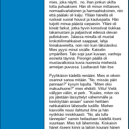
mies, joka näytti.. no, ihan jonkun ukilta
totta puhuakseni. Hän oli minun mittaiseni,
normaalivartaloinen ja harmaahiuksinen, niin
että päälaki oli kalju. Yllään hänellä oli
ruskeat suorat housut ja kauluspaita. Hän
tuijotti minua päästä varpaisiin. Ylläni oli
kireät farkut, jotka hyvin korostivat tiukkaa
takamustani ja paljastivat edessä olevan
pullotuksen. Jalassa minulla oli mustat
krokotiilinnahkaiset saappaat, lahja
linnakavereilta, noin niin kuin läksiäisiksi.
Mies pyysi minut sisälle. Katselin
ympärilleni. Talo sopi juuri kuvaan, vanhoja
esineitä täynnä. Piirongin päällä oli
mustavalkoisia kuvia nuoresta miehestä
armeijan puvussa. Luultavasti hän itse.
Pyyhkäisin kädellä nenääni. Mies ei oikein
osannut sanoa mitään. "No, missäs päin
pannaan?" kysyin lopulta. "Miten olisi
makuuhuone?" mies ehdotti. Vittu! Vielä
vällyjen väliin, ei perk.. "Kuules, miten ois
jos jätetään lässyttelyt vähemmälle ja
keskitytään asiaan" sanoin heittäen
nahkatakkini läheiselle tuolille. Miehen
kasvoille nousi ilahtunut ilme ja hän
nyökkäsi innokkaasti. "No, ala tulla
tännepäin" sanoin heilauttaen kädellä itseni
suuntaan. Mies tuli lähemmäs. Kiskaisin
hänet itseeni kiinni ja laitoin kourani hänen