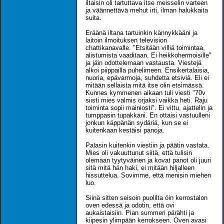
iltaisin oli tartuttava itse meisselin varteen
ja väännettävä mehut irti, ilman halukkaita
suita.
Eräänä iltana tartuinkin kännykkääni ja
laitoin ilmoituksen television
chattikanavalle. "Etsitään villiä toimintaa,
alistumista vaaditaan. Ei heikkohermoisille"
ja jäin odottelemaan vastausta. Viestejä
alkoi piippailla puhelimeen. Ensikertalaisia,
nuoria, epävarmoja, suhdetta etsiviä. Eli ei
mitään sellaista mitä itse olin etsimässä.
Kunnes kymmenen aikaan tuli viesti "70v
siisti mies valmis orjaksi vaikka heti. Raju
toiminta sopii mainiosti". Ei vittu, ajattelin ja
tumppasin tupakkani. En ottaisi vastuulleni
jonkun käppänän sydäriä, kun se ei
kuitenkaan kestäisi panoja.
Palasin kuitenkin viestiin ja päätin vastata.
Mies oli vakuuttunut siitä, että tulisin
olemaan tyytyväinen ja kovat panot oli juuri
sitä mitä hän haki, ei mitään hiljalleen
hissuttelua. Sovimme, että menisin miehen
luo.
Siinä sitten seisoin puolilta öin kerrostalon
oven edessä ja odotin, että ovi
aukaistaisiin. Pian summeri pärähti ja
kiipesin ylimpään kerrokseen. Oven avasi