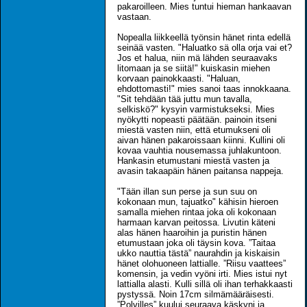
pakaroilleen. Mies tuntui hieman hankaavan
vastaan.
Nopealla liikkeellä työnsin hänet rinta edellä
seinää vasten. "Haluatko sä olla orja vai et?
Jos et halua, niin mä lähden seuraavaks
litomaan ja se siitä!" kuiskasin miehen
korvaan painokkaasti. "Haluan,
ehdottomasti!" mies sanoi taas innokkaana.
"Sit tehdään tää juttu mun tavalla,
selkiskö?" kysyin varmistukseksi. Mies
nyökytti nopeasti päätään. painoin itseni
miestä vasten niin, että etumukseni oli
aivan hänen pakaroissaan kiinni. Kullini oli
kovaa vauhtia nousemassa juhlakuntoon.
Hankasin etumustani miestä vasten ja
avasin takaapäin hänen paitansa nappeja.
"Tään illan sun perse ja sun suu on
kokonaan mun, tajuatko" kähisin hieroen
samalla miehen rintaa joka oli kokonaan
harmaan karvan peitossa. Livutin käteni
alas hänen haaroihin ja puristin hänen
etumustaan joka oli täysin kova. ”Taitaa
ukko nauttia tästä” naurahdin ja kiskaisin
hänet olohuoneen lattialle. ”Riisu vaattees”
komensin, ja vedin vyöni irti. Mies istui nyt
lattialla alasti. Kulli sillä oli ihan terhakkaasti
pystyssä. Noin 17cm silmämääräisesti.
”Polvilles” kuului seuraava käskyni ja