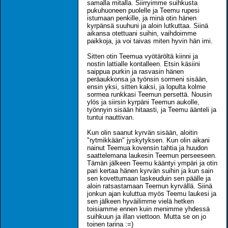
samalla mitalla. Siirryimme suihkusta
pukuhuoneen puolelle ja Teemu rupesi
istumaan penkille, ja minä otin hänen
kyrpänsä suuhuni ja aloin lutkuttaa. Siinä
aikansa otettuani suihin, vaihdoimme
paikkoja, ja voi taivas miten hyvin hän imi.
Sitten otin Teemua vyötäröltä kiinni ja
nostin lattialle kontalleen. Etsin käsiini
saippua purkin ja rasvasin hänen
peräaukkonsa ja työnsin sormeni sisään,
ensin yksi, sitten kaksi, ja lopulta kolme
sormea runkkasi Teemun persettä. Nousin
ylös ja siirsin kyrpäni Teemun aukolle,
työnnyin sisään hitaasti, ja Teemu äänteli ja
tuntui nauttivan.
Kun olin saanut kyrvän sisään, aloitin
"rytmikkään" jyskytyksen. Kun olin aikani
nainut Teemua kovensin tahtia ja huudon
saattelemana laukesin Teemun perseeseen.
Tämän jälkeen Teemu kääntyi ympäri ja otin
pari kertaa hänen kyrvän suihin ja kun sain
sen kovettumaan laskeuduin sen päälle ja
aloin ratsastamaan Teemun kyrvällä. Siinä
jonkun ajan kuluttua myös Teemu laukesi ja
sen jälkeen hyväilimme vielä hetken
toisiamme ennen kuin menimme yhdessä
suihkuun ja illan viettoon. Mutta se on jo
toinen tarina :=)