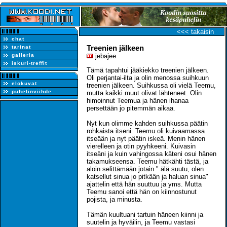
<<< takaisin
chat
Treenien jälkeen
tarinat
galleria
jebajee
iskuri-treffit
Tämä tapahtui jääkiekko treenien jälkeen.
Oli perjantai-ilta ja olin menossa suihkuun
elokuvat
treenien jälkeen. Suihkussa oli vielä Teemu,
puhelinviihde
mutta kaikki muut olivat lähteneet. Olin
himoinnut Teemua ja hänen ihanaa
persettään jo pitemmän aikaa.
Nyt kun olimme kahden suihkussa päätin
rohkaista itseni. Teemu oli kuivaamassa
itseään ja nyt päätin iskeä. Menin hänen
vierelleen ja otin pyyhkeeni. Kuivasin
itseäni ja kuin vahingossa käteni osui hänen
takamukseensa. Teemu hätkähti tästä, ja
aloin selittämään jotain " älä suutu, olen
katsellut sinua jo pitkään ja haluan sinua"
ajattelin että hän suuttuu ja yms. Mutta
Teemu sanoi että hän on kiinnostunut
pojista, ja minusta.
Tämän kuultuani tartuin häneen kiinni ja
suutelin ja hyväilin, ja Teemu vastasi