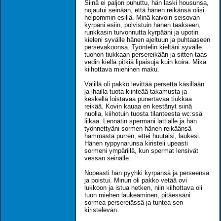
Siinä ei paljon puhuttu, hän laski housunsa,
nojautui seinään, että hänen reikänsä olisi
helpommin esillä. Minä kaivoin seisovan
kyrpäni esiin, polvistuin hänen taakseen,
runkkasin turvonnutta kyrpääni ja upotin
kieleni syvälle hänen ajeltuun ja puhtaaseen
persevakoonsa. Työntelin kieltäni syvälle
tuohon tiukkaan persereikään ja sitten taas
vedin kiellä pitkiä lipaisuja kuin koira. Mikä
kiihottava miehinen maku.
Välillä oli pakko levittää persettä käsillään
ja ihailla tuota kiinteää takamusta ja
keskellä loistavaa punertavaa tiukkaa
reikää. Kovin kauaa en kestänyt siinä
nuolla, kiihotuin tuosta tilanteesta wc:ssä
liikaa. Lennätin spermani lattialle ja hän
työnnettyäni sormen hänen reikäänsä
hammasta purren, ettei huutaisi, laukesi.
Hänen ryppynarunsa kiristeli upeasti
sormeni ympärillä, kun spermat lensivät
vessan seinälle.
Nopeasti hän pyyhki kyrpänsä ja perseensä
ja poistui. Minun oli pakko vetää ovi
lukkoon ja istua hetken, niin kiihottava oli
tuon miehen laukeaminen, pitäessäni
sormea persereiässä ja tuntea sen
kiristelevän.