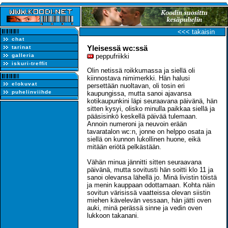
<<< takaisin
chat
Yleisessä wc:ssä
tarinat
galleria
peppufriikki
iskuri-treffit
Olin netissä roikkumassa ja siellä oli
kiinnostava nimimerkki. Hän halusi
elokuvat
persettään nuoltavan, oli tosin eri
puhelinviihde
kaupungissa, mutta sanoi ajavansa
kotikaupunkini läpi seuraavana päivänä, hän
sitten kysyi, olisko minulla paikkaa siellä ja
pääsisinkö keskellä päivää tulemaan.
Annoin numeroni ja neuvoin erään
tavaratalon wc:n, jonne on helppo osata ja
siellä on kunnon lukollinen huone, eikä
mitään eriötä pelkästään.
Vähän minua jännitti sitten seuraavana
päivänä, mutta sovitusti hän soitti klo 11 ja
sanoi olevansa lähellä jo. Minä livistin töistä
ja menin kauppaan odottamaan. Kohta näin
sovitun värisissä vaatteissa olevan siistin
miehen kävelevän vessaan, hän jätti oven
auki, minä perässä sinne ja vedin oven
lukkoon takanani.