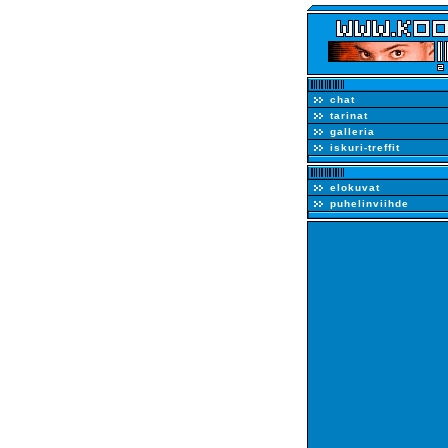
chat
tarinat
galleria
iskuri-treffit
elokuvat
puhelinviihde