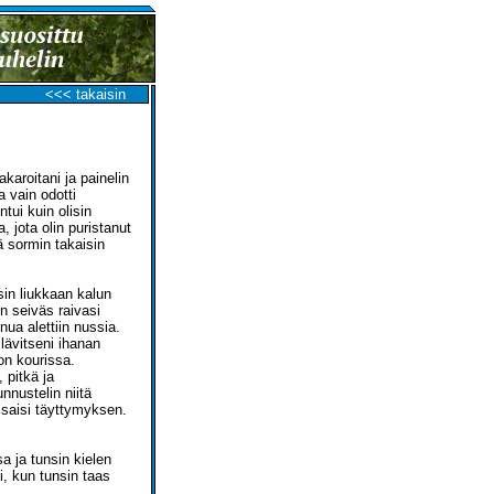
<<< takaisin
pakaroitani ja painelin
 vain odotti
ntui kuin olisin
 jota olin puristanut
ä sormin takaisin
in liukkaan kalun
n seiväs raivasi
nua alettiin nussia.
 lävitseni ihanan
non kourissa.
 pitkä ja
nnustelin niitä
 saisi täyttymyksen.
sa ja tunsin kielen
, kun tunsin taas