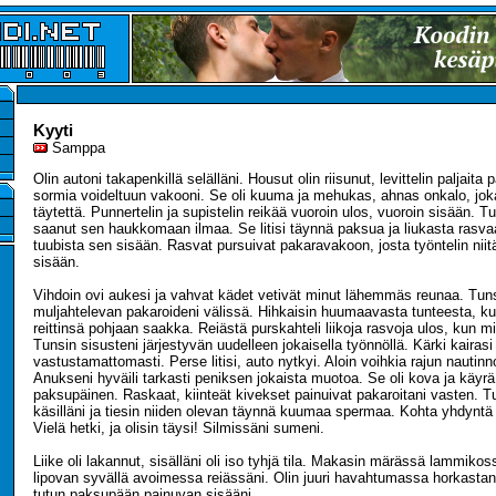
Kyyti
Samppa
Olin autoni takapenkillä selälläni. Housut olin riisunut, levittelin paljaita 
sormia voideltuun vakooni. Se oli kuuma ja mehukas, ahnas onkalo, joka
täytettä. Punnertelin ja supistelin reikää vuoroin ulos, vuoroin sisään. Tu
saanut sen haukkomaan ilmaa. Se litisi täynnä paksua ja liukasta rasvaa,
tuubista sen sisään. Rasvat pursuivat pakaravakoon, josta työntelin niit
sisään.
Vihdoin ovi aukesi ja vahvat kädet vetivät minut lähemmäs reunaa. Tuns
muljahtelevan pakaroideni välissä. Hihkaisin huumaavasta tunteesta, ku
reittinsä pohjaan saakka. Reiästä purskahteli liikoja rasvoja ulos, kun mi
Tunsin sisusteni järjestyvän uudelleen jokaisella työnnöllä. Kärki kairasi
vastustamattomasti. Perse litisi, auto nytkyi. Aloin voihkia rajun nautin
Anukseni hyväili tarkasti peniksen jokaista muotoa. Se oli kova ja käyrä,
paksupäinen. Raskaat, kiinteät kivekset painuivat pakaroitani vasten. Tu
käsilläni ja tiesin niiden olevan täynnä kuumaa spermaa. Kohta yhdyntä
Vielä hetki, ja olisin täysi! Silmissäni sumeni.
Liike oli lakannut, sisälläni oli iso tyhjä tila. Makasin märässä lammikos
lipovan syvällä avoimessa reiässäni. Olin juuri havahtumassa horkastani
tutun paksupään painuvan sisääni...