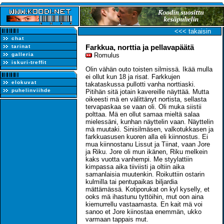
<<< takaisin
chat
Farkkua, norttia ja pellavapäätä
tarinat
galleria
Romulus
iskuri-treffit
Olin vähän outo toisten silmissä. Ikää mulla
ei ollut kun 18 ja risat. Farkkujen
elokuvat
takataskussa pullotti vanha norttiaski.
puhelinviihde
Pitihän sitä jotain kavereille näyttää. Mutta
oikeesti mä en välittänyt nortista, sellasta
tervapaskaa se vaan oli. Oli muka siistii
polttaa. Mä en ollut samaa mieltä salaa
mielessäni, kunhan näyttelin vaan. Näyttelin
mä muutaki. Sinisilmäsen, valkotukkasen ja
farkkuasusen kuoren alla eli kiinnostus. Ei
mua kiinnostanu Lissut ja Tiinat, vaan Jore
ja Riku. Jore oli mun ikänen, Riku melkein
kaks vuotta vanhempi. Me styylattiin
kimpassa aika tiiviisti ja oltiin aika
samanlaisia muutenkin. Roikuttiin ostarin
kulmilla tai pentupaikas biljardia
mättämässä. Kotiporukat on kyl kyselly, et
ooks mä ihastunu tyttöihin, mut oon aina
kiemurrellu vastaamasta. En kait mä voi
sanoo et Jore kiinostaa enemmän, ukko
varmaan tappais mut.