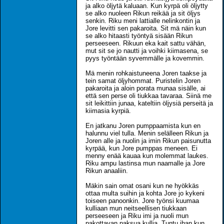
ja alko öljytä kaluaan. Kun kyrpä oli öljytty
se alko nuoleen Rikun reikää ja sit öljys
senkin. Riku meni lattialle nelinkontin ja
Jore levitti sen pakaroita. Sit mä näin kun
se alko hitaasti työntyä sisään Rikun
perseeseen. Rikuun eka kait sattu vähän,
mut sit se jo nautti ja voihki kiimasena, se
pyys työntään syvemmälle ja kovemmin.
Mä menin rohkaistuneena Joren taakse ja
tein samat öljyhommat. Puristelin Joren
pakaroita ja aloin porata munaa sisälle, ai
että sen perse oli tiukkaa tavaraa. Siinä me
sit leikittiin junaa, kateltiin öljysiä perseitä ja
kiimasia kyrpiä.
En jatkanu Joren pumppaamista kun en
halunnu viel tulla. Menin selälleen Rikun ja
Joren alle ja nuolin ja imin Rikun paisunutta
kyrpää, kun Jore pumppas meneen. Ei
menny enää kauaa kun molemmat laukes.
Riku ampu lastinsa mun naamalle ja Jore
Rikun anaaliin.
Mäkin sain omat osani kun ne hyökkäs
ottaa multa suihin ja kohta Jore jo kykeni
toiseen panoonkin. Jore työnsi kuumaa
kulliaan mun neitseellisen tiukkaan
perseeseen ja Riku imi ja nuoli mun
pakottavan paksua kullia. Tuntu ihan kun