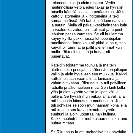
kokonaan ulos ja aloin runkata. Vedin
nautinnollisia vetoja edes takas ja hyväilin
toisella kädellä palleja ja peräaukkoo. Jätkät
katto yllättyneinä ja kiihottuneina ja teki
saman perässä. Mä kattelin jätkien sauvoja
ja nautin. Mulla oli paksu keskimittanen kalu
ja vaalee karvotus, pallit oli isot ja turpeet,
isäukon peruja varmaan. Se oli kuulemma
käyny kylillä pukkimassa lehtopentujakin
maailmaan. Joren kalu oli pitkä ja ohut, sen
karvat oli tummat ja pallit pienemmät kun
mulla. Riku oli tosi iso ja karvat oli
punertavat.
Kateltiin toistemme touhuja ja mä tein
alotteen eka ja sujautin käteni Joren jalkojen
väliin ja aloin hyväileen sen mulkkua. Kaikki
katteli toisiaan vaan silmät kiimasina ja
vähän hutikassa. Riku nous ja tuli polvilleen
lattialle ja alko nuoleen mua. Sen kieli kulki
ylös ja alas kyrvän vartta ja lipas välillä
palleja. Se hyväili mun reikää aina välillä ja
mä huohotin kiimasesta nautinnosta. Jore
tuli sohvalle seisoon mun naaman kohalle ja
mä imasin sen kauan himotun kyrvän
suuhuni ja aloin lutkuttaa ihan hulluna.
Kaikki huohotettiin, mut kukaan ei uskaltanu
puhua mitään.
Sit Riku nous ja otti ruokaöljyä tiskipöydältä