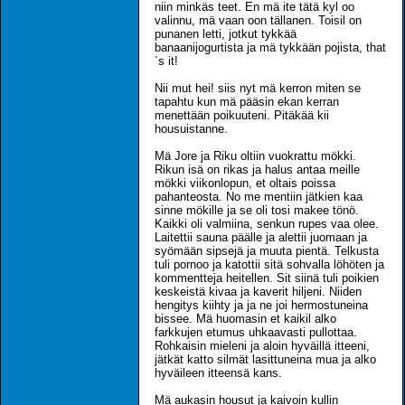
niin minkäs teet. En mä ite tätä kyl oo
valinnu, mä vaan oon tällanen. Toisil on
punanen letti, jotkut tykkää
banaanijogurtista ja mä tykkään pojista, that
´s it!
Nii mut hei! siis nyt mä kerron miten se
tapahtu kun mä pääsin ekan kerran
menettään poikuuteni. Pitäkää kii
housuistanne.
Mä Jore ja Riku oltiin vuokrattu mökki.
Rikun isä on rikas ja halus antaa meille
mökki viikonlopun, et oltais poissa
pahanteosta. No me mentiin jätkien kaa
sinne mökille ja se oli tosi makee tönö.
Kaikki oli valmiina, senkun rupes vaa olee.
Laitettii sauna päälle ja alettii juomaan ja
syömään sipsejä ja muuta pientä. Telkusta
tuli pornoo ja katottii sitä sohvalla löhöten ja
kommentteja heitellen. Sit siinä tuli poikien
keskeistä kivaa ja kaverit hiljeni. Niiden
hengitys kiihty ja ja ne joi hermostuneina
bissee. Mä huomasin et kaikil alko
farkkujen etumus uhkaavasti pullottaa.
Rohkaisin mieleni ja aloin hyväillä itteeni,
jätkät katto silmät lasittuneina mua ja alko
hyväileen itteensä kans.
Mä aukasin housut ja kaivoin kullin