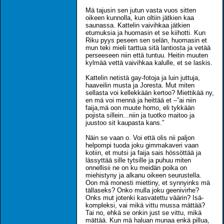
Mä tajusin sen jutun vasta vuos sitten
oikeen kunnolla, kun oltiin jätkien kaa
saunassa. Kattelin vaivihkaa jätkien
etumuksia ja huomasin et se kiihotti. Kun
Riku pyys peseen sen selän, huomasin et
mun teki mieli tarttua sitä lantiosta ja vetää
perseeseen niin että tuntuu. Heitin muuten
kylmää vettä vaivihkaa kalulle, et se laskis.
Kattelin netistä gay-fotoja ja luin juttuja,
haaveilin musta ja Joresta. Mut miten
sellasta voi kellekkään kertoo? Miettikää ny,
en mä voi mennä ja heittää et –”ai niin
faija,mä oon muute homo, eli tykkään
pojista sillein...niin ja tuotko maitoo ja
juustoo sit kaupasta kans.”
Näin se vaan o. Voi että olis nii paljon
helpompi tuoda joku gimmakaveri vaan
kotiin, et mutsi ja faija sais hössöttää ja
lässyttää sille tytsille ja puhuu miten
onnellisii ne on ku meidän poika on
miehistyny ja alkanu oikeen seurustella.
Oon mä monesti miettiny, et synnyinks mä
tällaseks? Onko mulla joku geenivirhe?
Onks mut jotenki kasvatettu väärin? Isä-
kompleksi, vai mikä vittu mussa mättää?
Tai no, ehkä se onkin just se vittu, mikä
mättää. Kun mä haluan munaa enkä pillua,