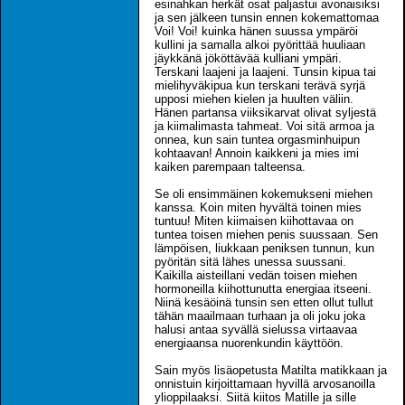
esinahkan herkät osat paljastui avonaisiksi
ja sen jälkeen tunsin ennen kokemattomaa
Voi! Voi! kuinka hänen suussa ympäröi
kullini ja samalla alkoi pyörittää huuliaan
jäykkänä jököttävää kulliani ympäri.
Terskani laajeni ja laajeni. Tunsin kipua tai
mielihyväkipua kun terskani terävä syrjä
upposi miehen kielen ja huulten väliin.
Hänen partansa viiksikarvat olivat syljestä
ja kiimalimasta tahmeat. Voi sitä armoa ja
onnea, kun sain tuntea orgasminhuipun
kohtaavan! Annoin kaikkeni ja mies imi
kaiken parempaan talteensa.
Se oli ensimmäinen kokemukseni miehen
kanssa. Koin miten hyvältä toinen mies
tuntuu! Miten kiimaisen kiihottavaa on
tuntea toisen miehen penis suussaan. Sen
lämpöisen, liukkaan peniksen tunnun, kun
pyöritän sitä lähes unessa suussani.
Kaikilla aisteillani vedän toisen miehen
hormoneilla kiihottunutta energiaa itseeni.
Niinä kesäöinä tunsin sen etten ollut tullut
tähän maailmaan turhaan ja oli joku joka
halusi antaa syvällä sielussa virtaavaa
energiaansa nuorenkundin käyttöön.
Sain myös lisäopetusta Matilta matikkaan ja
onnistuin kirjoittamaan hyvillä arvosanoilla
ylioppilaaksi. Siitä kiitos Matille ja sille