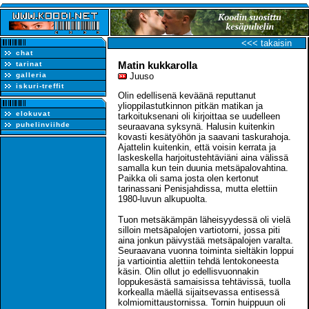
<<< takaisin
chat
Matin kukkarolla
tarinat
galleria
Juuso
iskuri-treffit
Olin edellisenä keväänä reputtanut
ylioppilastutkinnon pitkän matikan ja
elokuvat
tarkoituksenani oli kirjoittaa se uudelleen
puhelinviihde
seuraavana syksynä. Halusin kuitenkin
kovasti kesätyöhön ja saavani taskurahoja.
Ajattelin kuitenkin, että voisin kerrata ja
laskeskella harjoitustehtäviäni aina välissä
samalla kun tein duunia metsäpalovahtina.
Paikka oli sama josta olen kertonut
tarinassani Penisjahdissa, mutta elettiin
1980-luvun alkupuolta.
Tuon metsäkämpän läheisyydessä oli vielä
silloin metsäpalojen vartiotorni, jossa piti
aina jonkun päivystää metsäpalojen varalta.
Seuraavana vuonna toiminta sieltäkin loppui
ja vartiointia alettiin tehdä lentokoneesta
käsin. Olin ollut jo edellisvuonnakin
loppukesästä samaisissa tehtävissä, tuolla
korkealla mäellä sijaitsevassa entisessä
kolmiomittaustornissa. Tornin huippuun oli