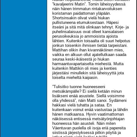
”kavaljeerini Matin”. Tornin läheisyydessä
näin hänen trimmatun rintakarvoituksen
koristaman paidattoman yläpään.
Shortsinsakin olivat vielä hiukan
pullistuneena etumuksestaan. Häpesi
itseäni ja sitä mitä olinkaan tehnyt. Kirje- ja
puhelinsalaisuus ovat olleet kansalaisen
perusoikeuksia jo ammoisista ajoista
lähtien. Kuitenkin toisaalta oli suuri helpotus
jonkun toisenkin ihmisen tietää tarpeistani.
Mattihan olikin ihan kivannäköinen mies,
vaikka en alkuun ollut ajatellutkaan saada
seuraa keski-ikäisestä jo hiukan
harmaantuvapartaiselta miehestä. Mutta
kuitenkin Mattikin oli mies ja kenties
järjestäisi minullekin sitä läheisyyttä jota
toiselta mieheltä kaipasin.
”Tulisitko tuonne huoneeseeni
metsäkämpälle? Ei siellä ketään minun
lisäkseni enää asustele. Siellä voisimme
olla yhdessä”, näin Matti sanoi. Sydämeni
hakkasi vielä tuhatta ja sataa. En
kuitenkaan voinut enää vastustaa ja lähdin
hänen matkaansa. Hyvin vaatimattoman
näköisessä entisessä metsätyönjohtajan
huoneessa hän asusteli. Näin miten
Väentuvan puolella oli isoja eriä papereita
siistissä järjestyksessä pitkin pöytiä ja