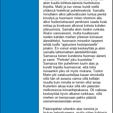
aloin kuulla kiihkeä-äänistä huohotusta
linjoilta. Matti ja tuo vieras kundi siellä
yhdessä hoitelivat puhelinseksiä. Samalla
minullakin alkoi jalkovälissäni tuntua pientä
kirvelyä ja huomasin miten shortsini alla
alkoi huolestuttavasti penikseni saada lisää
mittaa ja kivekseni alkoivat kohota kohden
yläruumista. Samalla aloin itsekin runkata.
Aluksi varovaisesti, mutta kuullessani
noiden kahden miehen yhteiset kiimaiset
äännähtelyt, huomasin minunkin tarpeeni
tehdä tuolle ”ajatusteni keskipisteelle”
jotakin. En voinut enää keskeyttää ja aloin
samalla tahtomattani ääntelehtimään.
Samassa toinen kundeista huomasi ääneni
ja sanoi: ”Perkele! joku kuuntelee.”
Samassa löin puhelimen luurin alas ja
kundit linjoilla huomasivat, että totta
tosiaankin joku oli myös mukana. Tuskin
Matin piti salakuuntelijaa kauan etsiskellä
sillä hän oli asiasta varma sillä kellään
muulla kuin minulla ei torniin ollut asiaa.
Kuitenkin aikaa kului sillä olin päästäni
melkoisessa kiimanhiprakassa. Oli vaikeaa
keskeyttää hyvin alkanut runkkaus, sillä
miehen on kerrassaan pakko päästä
siemennesteestään eroon.
Pääsinpähän sittenkin alas tornista jo
hiukan helpottuneena, mutta sitten kohtasin