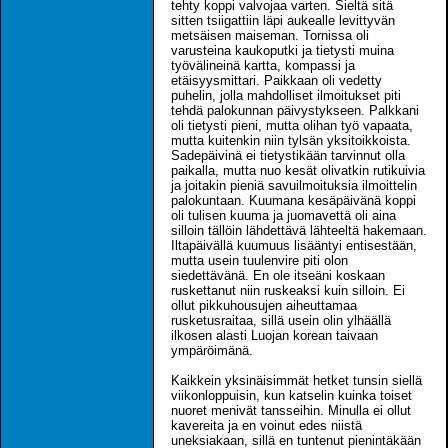
tehty koppi valvojaa varten. Sieltä sitä
sitten tsiigattiin läpi aukealle levittyvän
metsäisen maiseman. Tornissa oli
varusteina kaukoputki ja tietysti muina
työvälineinä kartta, kompassi ja
etäisyysmittari. Paikkaan oli vedetty
puhelin, jolla mahdolliset ilmoitukset piti
tehdä palokunnan päivystykseen. Palkkani
oli tietysti pieni, mutta olihan työ vapaata,
mutta kuitenkin niin tylsän yksitoikkoista.
Sadepäivinä ei tietystikään tarvinnut olla
paikalla, mutta nuo kesät olivatkin rutikuivia
ja joitakin pieniä savuilmoituksia ilmoittelin
palokuntaan. Kuumana kesäpäivänä koppi
oli tulisen kuuma ja juomavettä oli aina
silloin tällöin lähdettävä lähteeltä hakemaan.
Iltapäivällä kuumuus lisääntyi entisestään,
mutta usein tuulenvire piti olon
siedettävänä. En ole itseäni koskaan
ruskettanut niin ruskeaksi kuin silloin. Ei
ollut pikkuhousujen aiheuttamaa
rusketusraitaa, sillä usein olin ylhäällä
ilkosen alasti Luojan korean taivaan
ympäröimänä.
Kaikkein yksinäisimmät hetket tunsin siellä
viikonloppuisin, kun katselin kuinka toiset
nuoret menivät tansseihin. Minulla ei ollut
kavereita ja en voinut edes niistä
uneksiakaan, sillä en tuntenut pienintäkään