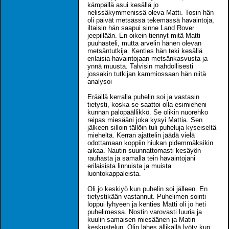
kämpällä asui kesällä jo
nelissäkymmenissä oleva Matti. Tosin hän
oli päivät metsässä tekemässä havaintoja,
iltaisin hän saapui sinne Land Rover
jeepillään. En oikein tiennyt mitä Matti
puuhasteli, mutta arvelin hänen olevan
metsäntutkija. Kenties hän teki kesällä
erilaisia havaintojaan metsänkasvusta ja
ynnä muusta. Talvisin mahdollisesti
jossakin tutkijan kammiossaan hän niitä
analysoi
Eräällä kerralla puhelin soi ja vastasin
tietysti, koska se saattoi olla esimieheni
kunnan palopäällikkö. Se olikin nuorehko
reipas miesääni joka kysyi Mattia. Sen
jälkeen silloin tällöin tuli puheluja kyseiseltä
mieheltä. Kerran ajattelin jäädä vielä
odottamaan koppiin hiukan pidemmäksikin
aikaa. Nautin suunnattomasti kesäyön
rauhasta ja samalla tein havaintojani
erilaisista linnuista ja muista
luontokappaleista.
Oli jo keskiyö kun puhelin soi jälleen. En
tietystikään vastannut. Puhelimen sointi
loppui lyhyeen ja kenties Matti oli jo heti
puhelimessa. Nostin varovasti luuria ja
kuulin samaisen miesäänen ja Matin
keskustelun. Olin lähes ällikällä lyöty kun