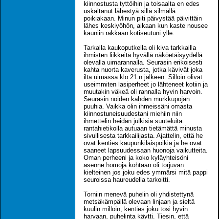
kiinnostusta tyttöihin ja toisaalta en edes
uskaltanut lähestyä sillä silmällä
poikiakaan. Minun piti päivystää päivittäin
lähes keskiyöhön, aikaan kun kaste nousee
kauniin rakkaan kotiseutuni ylle.
Tarkalla kaukoputkella oli kiva tarkkailla
ihmisten liikkeitä hyvällä näköetäisyydellä
olevalla uimarannalla. Seurasin erikoisesti
kahta nuorta kaverusta, jotka kävivät joka
ilta uimassa klo 21:n jälkeen. Silloin olivat
useimmiten lasiperheet jo lähteneet kotiin ja
muutakin väkeä oli rannalla hyvin harvoin.
Seurasin noiden kahden murkkupojan
puuhia. Vaikka olin ihmeissäni omasta
kiinnostuneisuudestani miehiin niin
ihmettelin heidän julkisia suuteluita
rantahietikolla autuaan tietämättä minusta
sivullisesta tarkkailijasta. Ajattelin, että he
ovat kenties kaupunkilaispoikia ja he ovat
saaneet lapsuudessaan huonoja vaikutteita.
Oman perheeni ja koko kyläyhteisöni
asenne homoja kohtaan oli torjuvan
kielteinen jos joku edes ymmärsi mitä pappi
seuroissa haureudella tarkoitti.
Torniin menevä puhelin oli yhdistettynä
metsäkämpällä olevaan linjaan ja sieltä
kuulin milloin, kenties joku tosi hyvin
harvaan, puhelinta käytti. Tiesin, että