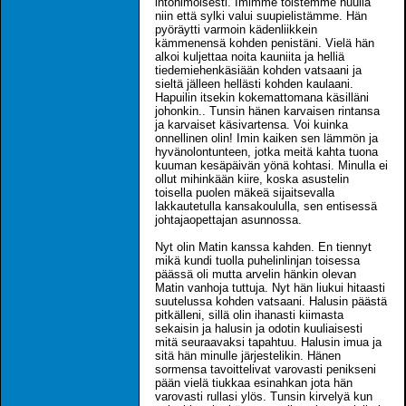
intohimoisesti. Imimme toistemme huulia
niin että sylki valui suupielistämme. Hän
pyöräytti varmoin kädenliikkein
kämmenensä kohden penistäni. Vielä hän
alkoi kuljettaa noita kauniita ja helliä
tiedemiehenkäsiään kohden vatsaani ja
sieltä jälleen hellästi kohden kaulaani.
Hapuilin itsekin kokemattomana käsilläni
johonkin.. Tunsin hänen karvaisen rintansa
ja karvaiset käsivartensa. Voi kuinka
onnellinen olin! Imin kaiken sen lämmön ja
hyvänolontunteen, jotka meitä kahta tuona
kuuman kesäpäivän yönä kohtasi. Minulla ei
ollut mihinkään kiire, koska asustelin
toisella puolen mäkeä sijaitsevalla
lakkautetulla kansakoululla, sen entisessä
johtajaopettajan asunnossa.
Nyt olin Matin kanssa kahden. En tiennyt
mikä kundi tuolla puhelinlinjan toisessa
päässä oli mutta arvelin hänkin olevan
Matin vanhoja tuttuja. Nyt hän liukui hitaasti
suutelussa kohden vatsaani. Halusin päästä
pitkälleni, sillä olin ihanasti kiimasta
sekaisin ja halusin ja odotin kuuliaisesti
mitä seuraavaksi tapahtuu. Halusin imua ja
sitä hän minulle järjestelikin. Hänen
sormensa tavoittelivat varovasti penikseni
pään vielä tiukkaa esinahkan jota hän
varovasti rullasi ylös. Tunsin kirvelyä kun