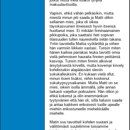
jotkut niistä vielä lisäksi tyhjillä
makuulavitsoilla.
Vapisin, ehkä vähän pelkäsikin, mutta
miestä minun piti saada ja Matti olikin
sellainen mies, joka oli oikea
täysikasvuinen ilmeisesti hyvin itsensä
huoltanut mies. Ei mikään finninaamainen
pikkupoika, joka saattaisi heti sopivan
tilaisuuden tullen naureskella selän takana.
Yritin tavoitella Mattia vyötäröltä ja siihen
hän varmoin liikkein vastasi. Tunsin miten
hänen karkea parrakas leuka tavoitti omia
vielä pehmoisen hauraita finnien peittämiä
kasvoja. Tunsin miten finnini alkoivat
ärsytyksestä kirvellä, mutta kovempi kirvely
kohdistuikin alapäässäni oleviin
sukukalleuksiini. En kukaan vielä ollut,
minun itseni lisäksi, niihin koskenut
sukukypsyysaikanani. Mutta Matti on se
mies, oikein isolla ämmällä, jolle annan
tarkasti varjellun poikuuteni. Hän olikin jo
ehkä kokenut ja olin enemmänkuin
tyytyväinen että hän oli, sillä halusin saada
ja antaa kaikkeni erikoisesti tuolle upealle
miehiin erikostuneelle miehekkäälle
miehelle.
Matin suu tavoitteli kohden suutani ja
välittömästi suutelimme toisiamme