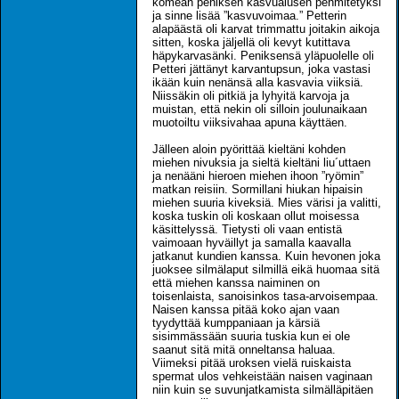
komean peniksen kasvualusen pehmitetyksi
ja sinne lisää ”kasvuvoimaa.” Petterin
alapäästä oli karvat trimmattu joitakin aikoja
sitten, koska jäljellä oli kevyt kutittava
häpykarvasänki. Peniksensä yläpuolelle oli
Petteri jättänyt karvantupsun, joka vastasi
ikään kuin nenänsä alla kasvavia viiksiä.
Niissäkin oli pitkiä ja lyhyitä karvoja ja
muistan, että nekin oli silloin joulunaikaan
muotoiltu viiksivahaa apuna käyttäen.
Jälleen aloin pyörittää kieltäni kohden
miehen nivuksia ja sieltä kieltäni liu´uttaen
ja nenääni hieroen miehen ihoon ”ryömin”
matkan reisiin. Sormillani hiukan hipaisin
miehen suuria kiveksiä. Mies värisi ja valitti,
koska tuskin oli koskaan ollut moisessa
käsittelyssä. Tietysti oli vaan entistä
vaimoaan hyväillyt ja samalla kaavalla
jatkanut kundien kanssa. Kuin hevonen joka
juoksee silmälaput silmillä eikä huomaa sitä
että miehen kanssa naiminen on
toisenlaista, sanoisinkos tasa-arvoisempaa.
Naisen kanssa pitää koko ajan vaan
tyydyttää kumppaniaan ja kärsiä
sisimmässään suuria tuskia kun ei ole
saanut sitä mitä onneltansa haluaa.
Viimeksi pitää uroksen vielä ruiskaista
spermat ulos vehkeistään naisen vaginaan
niin kuin se suvunjatkamista silmälläpitäen