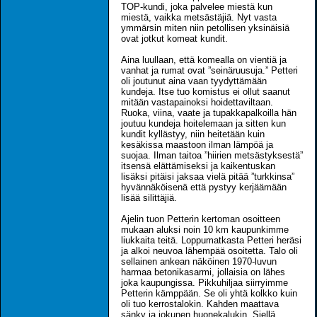
TOP-kundi, joka palvelee miestä kun
miestä, vaikka metsästäjiä. Nyt vasta
ymmärsin miten niin petollisen yksinäisiä
ovat jotkut komeat kundit.
Aina luullaan, että komealla on vientiä ja
vanhat ja rumat ovat ”seinäruusuja.” Petteri
oli joutunut aina vaan tyydyttämään
kundeja. Itse tuo komistus ei ollut saanut
mitään vastapainoksi hoidettaviltaan.
Ruoka, viina, vaate ja tupakkapalkoilla hän
joutuu kundeja hoitelemaan ja sitten kun
kundit kyllästyy, niin heitetään kuin
kesäkissa maastoon ilman lämpöä ja
suojaa. Ilman taitoa ”hiirien metsästyksestä”
itsensä elättämiseksi ja kaikentuskan
lisäksi pitäisi jaksaa vielä pitää ”turkkinsa”
hyvännäköisenä että pystyy kerjäämään
lisää silittäjiä.
Ajelin tuon Petterin kertoman osoitteen
mukaan aluksi noin 10 km kaupunkimme
liukkaita teitä. Loppumatkasta Petteri heräsi
ja alkoi neuvoa lähempää osoitetta. Talo oli
sellainen ankean näköinen 1970-luvun
harmaa betonikasarmi, jollaisia on lähes
joka kaupungissa. Pikkuhiljaa siirryimme
Petterin kämppään. Se oli yhtä kolkko kuin
oli tuo kerrostalokin. Kahden maattava
sänky ja jokunen huonekalukin. Siellä