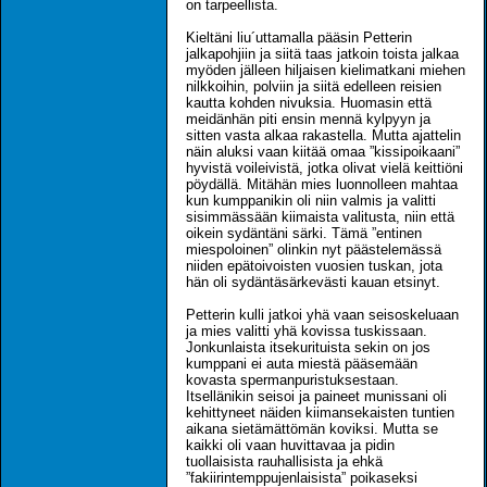
on tarpeellista.
Kieltäni liu´uttamalla pääsin Petterin
jalkapohjiin ja siitä taas jatkoin toista jalkaa
myöden jälleen hiljaisen kielimatkani miehen
nilkkoihin, polviin ja siitä edelleen reisien
kautta kohden nivuksia. Huomasin että
meidänhän piti ensin mennä kylpyyn ja
sitten vasta alkaa rakastella. Mutta ajattelin
näin aluksi vaan kiitää omaa ”kissipoikaani”
hyvistä voileivistä, jotka olivat vielä keittiöni
pöydällä. Mitähän mies luonnolleen mahtaa
kun kumppanikin oli niin valmis ja valitti
sisimmässään kiimaista valitusta, niin että
oikein sydäntäni särki. Tämä ”entinen
miespoloinen” olinkin nyt päästelemässä
niiden epätoivoisten vuosien tuskan, jota
hän oli sydäntäsärkevästi kauan etsinyt.
Petterin kulli jatkoi yhä vaan seisoskeluaan
ja mies valitti yhä kovissa tuskissaan.
Jonkunlaista itsekurituista sekin on jos
kumppani ei auta miestä pääsemään
kovasta spermanpuristuksestaan.
Itsellänikin seisoi ja paineet munissani oli
kehittyneet näiden kiimansekaisten tuntien
aikana sietämättömän koviksi. Mutta se
kaikki oli vaan huvittavaa ja pidin
tuollaisista rauhallisista ja ehkä
”fakiirintemppujenlaisista” poikaseksi