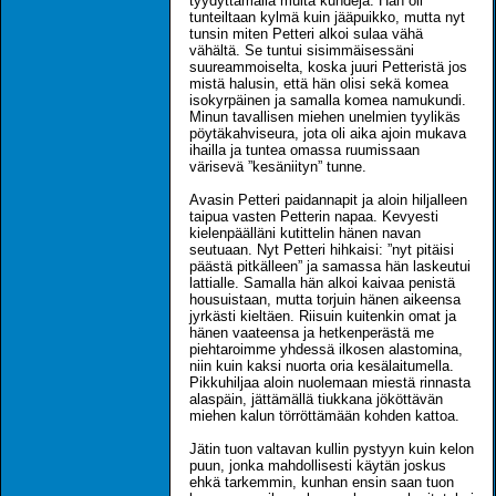
tyydyttämällä muita kundeja. Hän oli
tunteiltaan kylmä kuin jääpuikko, mutta nyt
tunsin miten Petteri alkoi sulaa vähä
vähältä. Se tuntui sisimmäisessäni
suureammoiselta, koska juuri Petteristä jos
mistä halusin, että hän olisi sekä komea
isokyrpäinen ja samalla komea namukundi.
Minun tavallisen miehen unelmien tyylikäs
pöytäkahviseura, jota oli aika ajoin mukava
ihailla ja tuntea omassa ruumissaan
värisevä ”kesäniityn” tunne.
Avasin Petteri paidannapit ja aloin hiljalleen
taipua vasten Petterin napaa. Kevyesti
kielenpäälläni kutittelin hänen navan
seutuaan. Nyt Petteri hihkaisi: ”nyt pitäisi
päästä pitkälleen” ja samassa hän laskeutui
lattialle. Samalla hän alkoi kaivaa penistä
housuistaan, mutta torjuin hänen aikeensa
jyrkästi kieltäen. Riisuin kuitenkin omat ja
hänen vaateensa ja hetkenperästä me
piehtaroimme yhdessä ilkosen alastomina,
niin kuin kaksi nuorta oria kesälaitumella.
Pikkuhiljaa aloin nuolemaan miestä rinnasta
alaspäin, jättämällä tiukkana jököttävän
miehen kalun törröttämään kohden kattoa.
Jätin tuon valtavan kullin pystyyn kuin kelon
puun, jonka mahdollisesti käytän joskus
ehkä tarkemmin, kunhan ensin saan tuon