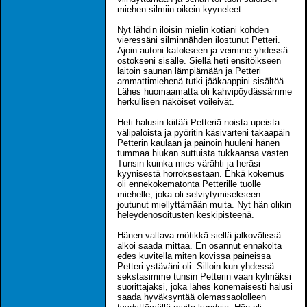
miehen silmiin oikein kyyneleet.
Nyt lähdin iloisin mielin kotiani kohden
vieressäni silminnähden ilostunut Petteri.
Ajoin autoni katokseen ja veimme yhdessä
ostokseni sisälle. Siellä heti ensitöikseen
laitoin saunan lämpiämään ja Petteri
ammattimiehenä tutki jääkaappini sisältöä.
Lähes huomaamatta oli kahvipöydässämme
herkullisen näköiset voileivät.
Heti halusin kiitää Petteriä noista upeista
välipaloista ja pyöritin käsivarteni takaapäin
Petterin kaulaan ja painoin huuleni hänen
tummaa hiukan suttuista tukkaansa vasten.
Tunsin kuinka mies värähti ja heräsi
kyynisestä horroksestaan. Ehkä kokemus
oli ennekokematonta Petterille tuolle
miehelle, joka oli selviytymisekseen
joutunut miellyttämään muita. Nyt hän olikin
heleydenosoitusten keskipisteenä.
Hänen valtava mötikkä siellä jalkovälissä
alkoi saada mittaa. En osannut ennakolta
edes kuvitella miten kovissa paineissa
Petteri ystäväni oli. Silloin kun yhdessä
sekstasimme tunsin Petterin vaan kylmäksi
suorittajaksi, joka lähes konemaisesti halusi
saada hyväksyntää olemassaololleen