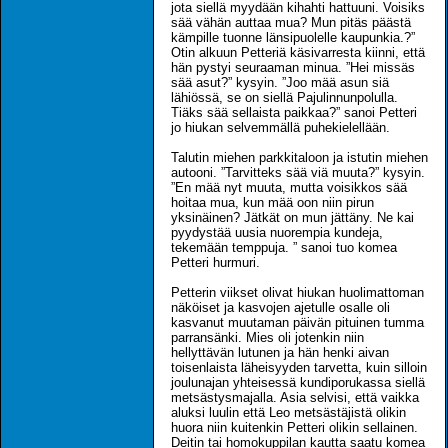
jota siellä myydään kihahti hattuuni. Voisiks
sää vähän auttaa mua? Mun pitäs päästä
kämpille tuonne länsipuolelle kaupunkia.?”
Otin alkuun Petteriä käsivarresta kiinni, että
hän pystyi seuraaman minua. ”Hei missäs
sää asut?” kysyin. ”Joo mää asun siä
lähiössä, se on siellä Pajulinnunpolulla.
Tiäks sää sellaista paikkaa?” sanoi Petteri
jo hiukan selvemmällä puhekielellään.
Talutin miehen parkkitaloon ja istutin miehen
autooni. ”Tarvitteks sää viä muuta?” kysyin.
”En mää nyt muuta, mutta voisikkos sää
hoitaa mua, kun mää oon niin pirun
yksinäinen? Jätkät on mun jättäny. Ne kai
pyydystää uusia nuorempia kundeja,
tekemään temppuja. ” sanoi tuo komea
Petteri hurmuri.
Petterin viikset olivat hiukan huolimattoman
näköiset ja kasvojen ajetulle osalle oli
kasvanut muutaman päivän pituinen tumma
parransänki. Mies oli jotenkin niin
hellyttävän lutunen ja hän henki aivan
toisenlaista läheisyyden tarvetta, kuin silloin
joulunajan yhteisessä kundiporukassa siellä
metsästysmajalla. Asia selvisi, että vaikka
aluksi luulin että Leo metsästäjistä olikin
huora niin kuitenkin Petteri olikin sellainen.
Deitin tai homokuppilan kautta saatu komea