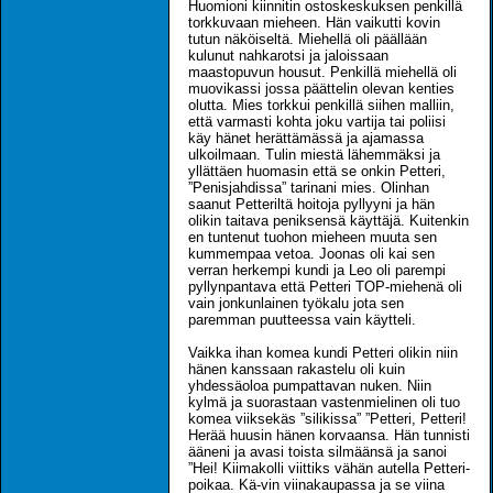
Huomioni kiinnitin ostoskeskuksen penkillä
torkkuvaan mieheen. Hän vaikutti kovin
tutun näköiseltä. Miehellä oli päällään
kulunut nahkarotsi ja jaloissaan
maastopuvun housut. Penkillä miehellä oli
muovikassi jossa päättelin olevan kenties
olutta. Mies torkkui penkillä siihen malliin,
että varmasti kohta joku vartija tai poliisi
käy hänet herättämässä ja ajamassa
ulkoilmaan. Tulin miestä lähemmäksi ja
yllättäen huomasin että se onkin Petteri,
”Penisjahdissa” tarinani mies. Olinhan
saanut Petteriltä hoitoja pyllyyni ja hän
olikin taitava peniksensä käyttäjä. Kuitenkin
en tuntenut tuohon mieheen muuta sen
kummempaa vetoa. Joonas oli kai sen
verran herkempi kundi ja Leo oli parempi
pyllynpantava että Petteri TOP-miehenä oli
vain jonkunlainen työkalu jota sen
paremman puutteessa vain käytteli.
Vaikka ihan komea kundi Petteri olikin niin
hänen kanssaan rakastelu oli kuin
yhdessäoloa pumpattavan nuken. Niin
kylmä ja suorastaan vastenmielinen oli tuo
komea viiksekäs ”silikissa” ”Petteri, Petteri!
Herää huusin hänen korvaansa. Hän tunnisti
ääneni ja avasi toista silmäänsä ja sanoi
”Hei! Kiimakolli viittiks vähän autella Petteri-
poikaa. Kä-vin viinakaupassa ja se viina