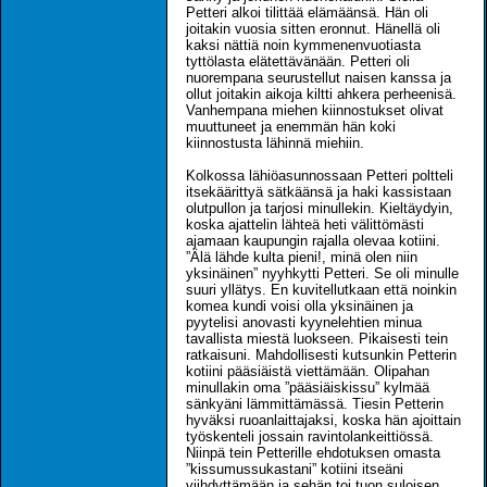
Petteri alkoi tilittää elämäänsä. Hän oli
joitakin vuosia sitten eronnut. Hänellä oli
kaksi nättiä noin kymmenenvuotiasta
tyttölasta elätettävänään. Petteri oli
nuorempana seurustellut naisen kanssa ja
ollut joitakin aikoja kiltti ahkera perheenisä.
Vanhempana miehen kiinnostukset olivat
muuttuneet ja enemmän hän koki
kiinnostusta lähinnä miehiin.
Kolkossa lähiöasunnossaan Petteri poltteli
itsekäärittyä sätkäänsä ja haki kassistaan
olutpullon ja tarjosi minullekin. Kieltäydyin,
koska ajattelin lähteä heti välittömästi
ajamaan kaupungin rajalla olevaa kotiini.
”Älä lähde kulta pieni!, minä olen niin
yksinäinen” nyyhkytti Petteri. Se oli minulle
suuri yllätys. En kuvitellutkaan että noinkin
komea kundi voisi olla yksinäinen ja
pyytelisi anovasti kyynelehtien minua
tavallista miestä luokseen. Pikaisesti tein
ratkaisuni. Mahdollisesti kutsunkin Petterin
kotiini pääsiäistä viettämään. Olipahan
minullakin oma ”pääsiäiskissu” kylmää
sänkyäni lämmittämässä. Tiesin Petterin
hyväksi ruoanlaittajaksi, koska hän ajoittain
työskenteli jossain ravintolankeittiössä.
Niinpä tein Petterille ehdotuksen omasta
”kissumussukastani” kotiini itseäni
viihdyttämään ja sehän toi tuon suloisen