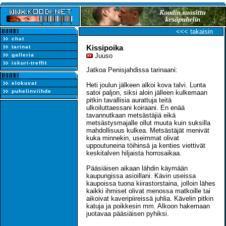
<<< takaisin
chat
Kissipoika
tarinat
galleria
Juuso
iskuri-treffit
Jatkoa Penisjahdissa tarinaani:
elokuvat
Heti joulun jälkeen alkoi kova talvi. Lunta
puhelinviihde
satoi paljon, siksi aloin jälleen kulkemaan
pitkin tavallisia aurattuja teitä
ulkoiluttaessani koiraani. En enää
tavannutkaan metsästäjiä eikä
metsästysmajalle ollut muuta kuin suksilla
mahdollisuus kulkea. Metsästäjät menivät
kuka minnekin, useimmat olivat
uppoutuneina töihinsä ja kenties viettivät
keskitalven hiljaista horrosaikaa.
Pääsiäisen aikaan lähdin käymään
kaupungissa asioillani. Kävin useissa
kaupoissa tuona kiirastorstaina, jolloin lähes
kaikki ihmiset olivat menossa matkoille tai
aikoivat kaveripiireissä juhlia. Kävelin pitkin
katuja ja poikkesin mm. Alkoon hakemaan
juotavaa pääsiäisen pyhiksi.