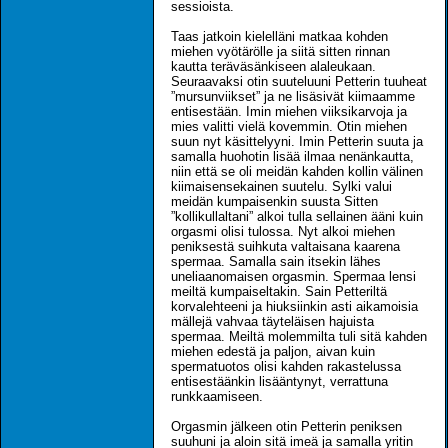
sessioista.
Taas jatkoin kielelläni matkaa kohden
miehen vyötärölle ja siitä sitten rinnan
kautta teräväsänkiseen alaleukaan.
Seuraavaksi otin suuteluuni Petterin tuuheat
”mursunviikset” ja ne lisäsivät kiimaamme
entisestään. Imin miehen viiksikarvoja ja
mies valitti vielä kovemmin. Otin miehen
suun nyt käsittelyyni. Imin Petterin suuta ja
samalla huohotin lisää ilmaa nenänkautta,
niin että se oli meidän kahden kollin välinen
kiimaisensekainen suutelu. Sylki valui
meidän kumpaisenkin suusta Sitten
”kollikullaltani” alkoi tulla sellainen ääni kuin
orgasmi olisi tulossa. Nyt alkoi miehen
peniksestä suihkuta valtaisana kaarena
spermaa. Samalla sain itsekin lähes
uneliaanomaisen orgasmin. Spermaa lensi
meiltä kumpaiseltakin. Sain Petteriltä
korvalehteeni ja hiuksiinkin asti aikamoisia
mällejä vahvaa täyteläisen hajuista
spermaa. Meiltä molemmilta tuli sitä kahden
miehen edestä ja paljon, aivan kuin
spermatuotos olisi kahden rakastelussa
entisestäänkin lisääntynyt, verrattuna
runkkaamiseen.
Orgasmin jälkeen otin Petterin peniksen
suuhuni ja aloin sitä imeä ja samalla yritin