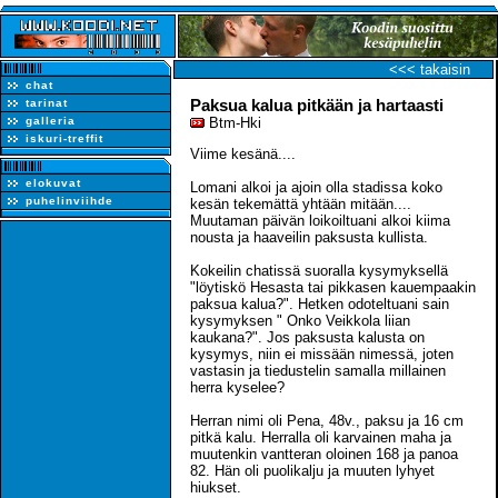
<<< takaisin
chat
Paksua kalua pitkään ja hartaasti
tarinat
galleria
Btm-Hki
iskuri-treffit
Viime kesänä....
elokuvat
Lomani alkoi ja ajoin olla stadissa koko
puhelinviihde
kesän tekemättä yhtään mitään....
Muutaman päivän loikoiltuani alkoi kiima
nousta ja haaveilin paksusta kullista.
Kokeilin chatissä suoralla kysymyksellä
"löytiskö Hesasta tai pikkasen kauempaakin
paksua kalua?". Hetken odoteltuani sain
kysymyksen " Onko Veikkola liian
kaukana?". Jos paksusta kalusta on
kysymys, niin ei missään nimessä, joten
vastasin ja tiedustelin samalla millainen
herra kyselee?
Herran nimi oli Pena, 48v., paksu ja 16 cm
pitkä kalu. Herralla oli karvainen maha ja
muutenkin vantteran oloinen 168 ja panoa
82. Hän oli puolikalju ja muuten lyhyet
hiukset.