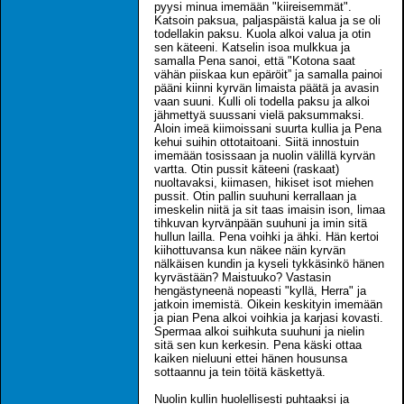
pyysi minua imemään "kiireisemmät".
Katsoin paksua, paljaspäistä kalua ja se oli
todellakin paksu. Kuola alkoi valua ja otin
sen käteeni. Katselin isoa mulkkua ja
samalla Pena sanoi, että "Kotona saat
vähän piiskaa kun epäröit” ja samalla painoi
pääni kiinni kyrvän limaista päätä ja avasin
vaan suuni. Kulli oli todella paksu ja alkoi
jähmettyä suussani vielä paksummaksi.
Aloin imeä kiimoissani suurta kullia ja Pena
kehui suihin ottotaitoani. Siitä innostuin
imemään tosissaan ja nuolin välillä kyrvän
vartta. Otin pussit käteeni (raskaat)
nuoltavaksi, kiimasen, hikiset isot miehen
pussit. Otin pallin suuhuni kerrallaan ja
imeskelin niitä ja sit taas imaisin ison, limaa
tihkuvan kyrvänpään suuhuni ja imin sitä
hullun lailla. Pena voihki ja ähki. Hän kertoi
kiihottuvansa kun näkee näin kyrvän
nälkäisen kundin ja kyseli tykkäsinkö hänen
kyrvästään? Maistuuko? Vastasin
hengästyneenä nopeasti "kyllä, Herra" ja
jatkoin imemistä. Oikein keskityin imemään
ja pian Pena alkoi voihkia ja karjasi kovasti.
Spermaa alkoi suihkuta suuhuni ja nielin
sitä sen kun kerkesin. Pena käski ottaa
kaiken nieluuni ettei hänen housunsa
sottaannu ja tein töitä käskettyä.
Nuolin kullin huolellisesti puhtaaksi ja