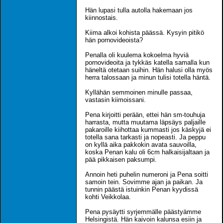
Hän lupasi tulla autolla hakemaan jos
kiinnostais.
Kiima alkoi kohista päässä. Kysyin pitikö
hän pornovideoista?
Penalla oli kuulema kokoelma hyviä
pornovideoita ja tykkäs katella samalla kun
häneltä otetaan suihin. Hän halusi olla myös
herra talossaan ja minun tulisi totella häntä.
Kyllähän semmoinen minulle passaa,
vastasin kiimoissani.
Pena kirjoitti perään, ettei hän sm-touhuja
harrasta, mutta muutama läpsäys paljaille
pakaroille kiihottaa kummasti jos käskyjä ei
totella sana tarkasti ja nopeasti. Ja peppu
on kyllä aika pakkokin avata sauvoilla,
koska Penan kalu oli 6cm halkaisijaltaan ja
pää pikkaisen paksumpi.
Annoin heti puhelin numeroni ja Pena soitti
samoin tein. Sovimme ajan ja paikan. Ja
tunnin päästä istuinkin Penan kyydissä
kohti Veikkolaa.
Pena pysäytti syrjemmälle päästyämme
Helsingistä. Hän kaivoin kalunsa esiin ja