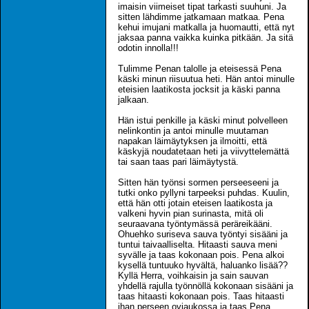
imaisin viimeiset tipat tarkasti suuhuni. Ja
sitten lähdimme jatkamaan matkaa. Pena
kehui imujani matkalla ja huomautti, että nyt
jaksaa panna vaikka kuinka pitkään. Ja sitä
odotin innolla!!!
Tulimme Penan talolle ja eteisessä Pena
käski minun riisuutua heti. Hän antoi minulle
eteisien laatikosta jocksit ja käski panna
jalkaan.
Hän istui penkille ja käski minut polvelleen
nelinkontin ja antoi minulle muutaman
napakan läimäytyksen ja ilmoitti, että
käskyjä noudatetaan heti ja viivyttelemättä
tai saan taas pari läimäytystä.
Sitten hän työnsi sormen perseeseeni ja
tutki onko pyllyni tarpeeksi puhdas. Kuulin,
että hän otti jotain eteisen laatikosta ja
valkeni hyvin pian surinasta, mitä oli
seuraavana työntymässä peräreikääni.
Ohuehko suriseva sauva työntyi sisääni ja
tuntui taivaalliselta. Hitaasti sauva meni
syvälle ja taas kokonaan pois. Pena alkoi
kysellä tuntuuko hyvältä, haluanko lisää??
Kyllä Herra, voihkaisin ja sain sauvan
yhdellä rajulla työnnöllä kokonaan sisääni ja
taas hitaasti kokonaan pois. Taas hitaasti
ihan perseen oviaukossa ja taas Pena