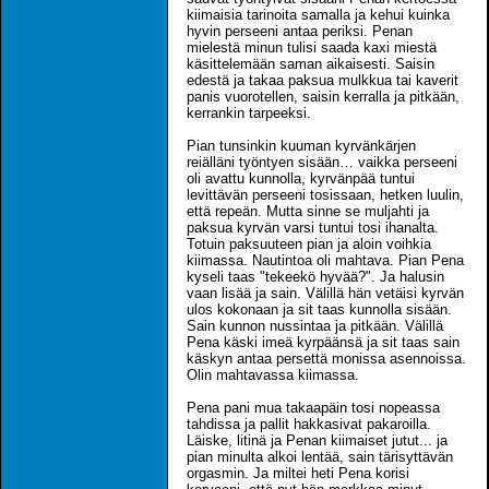
kiimaisia tarinoita samalla ja kehui kuinka
hyvin perseeni antaa periksi. Penan
mielestä minun tulisi saada kaxi miestä
käsittelemään saman aikaisesti. Saisin
edestä ja takaa paksua mulkkua tai kaverit
panis vuorotellen, saisin kerralla ja pitkään,
kerrankin tarpeeksi.
Pian tunsinkin kuuman kyrvänkärjen
reiälläni työntyen sisään… vaikka perseeni
oli avattu kunnolla, kyrvänpää tuntui
levittävän perseeni tosissaan, hetken luulin,
että repeän. Mutta sinne se muljahti ja
paksua kyrvän varsi tuntui tosi ihanalta.
Totuin paksuuteen pian ja aloin voihkia
kiimassa. Nautintoa oli mahtava. Pian Pena
kyseli taas "tekeekö hyvää?". Ja halusin
vaan lisää ja sain. Välillä hän vetäisi kyrvän
ulos kokonaan ja sit taas kunnolla sisään.
Sain kunnon nussintaa ja pitkään. Välillä
Pena käski imeä kyrpäänsä ja sit taas sain
käskyn antaa persettä monissa asennoissa.
Olin mahtavassa kiimassa.
Pena pani mua takaapäin tosi nopeassa
tahdissa ja pallit hakkasivat pakaroilla.
Läiske, litinä ja Penan kiimaiset jutut... ja
pian minulta alkoi lentää, sain tärisyttävän
orgasmin. Ja miltei heti Pena korisi