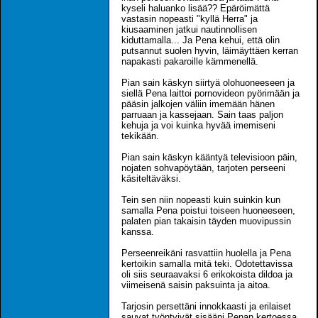
kyseli haluanko lisää?? Epäröimättä
vastasin nopeasti "kyllä Herra" ja
kiusaaminen jatkui nautinnollisen
kiduttamalla... Ja Pena kehui, että olin
putsannut suolen hyvin, läimäyttäen kerran
napakasti pakaroille kämmenellä.
Pian sain käskyn siirtyä olohuoneeseen ja
siellä Pena laittoi pornovideon pyörimään ja
pääsin jalkojen väliin imemään hänen
parruaan ja kassejaan. Sain taas paljon
kehuja ja voi kuinka hyvää imemiseni
tekikään.
Pian sain käskyn kääntyä televisioon päin,
nojaten sohvapöytään, tarjoten perseeni
käsiteltäväksi.
Tein sen niin nopeasti kuin suinkin kun
samalla Pena poistui toiseen huoneeseen,
palaten pian takaisin täyden muovipussin
kanssa.
Perseenreikäni rasvattiin huolella ja Pena
kertoikin samalla mitä teki. Odotettavissa
oli siis seuraavaksi 6 erikokoista dildoa ja
viimeisenä saisin paksuinta ja aitoa.
Tarjosin persettäni innokkaasti ja erilaiset
sauvat työntyivät sisääni Penan kertoessa