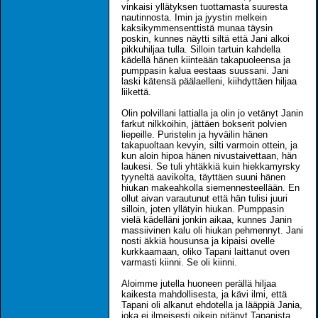
vinkaisi yllätyksen tuottamasta suuresta
nautinnosta. Imin ja jyystin melkein
kaksikymmensenttistä munaa täysin
poskin, kunnes näytti siltä että Jani alkoi
pikkuhiljaa tulla. Silloin tartuin kahdella
kädellä hänen kiinteään takapuoleensa ja
pumppasin kalua eestaas suussani. Jani
laski kätensä päälaelleni, kiihdyttäen hiljaa
liikettä.
Olin polvillani lattialla ja olin jo vetänyt Janin
farkut nilkkoihin, jättäen bokserit polvien
liepeille. Puristelin ja hyväilin hänen
takapuoltaan kevyin, silti varmoin ottein, ja
kun aloin hipoa hänen nivustaivettaan, hän
laukesi. Se tuli yhtäkkiä kuin hiekkamyrsky
tyyneltä aavikolta, täyttäen suuni hänen
hiukan makeahkolla siemennesteellään. En
ollut aivan varautunut että hän tulisi juuri
silloin, joten yllätyin hiukan. Pumppasin
vielä kädelläni jonkin aikaa, kunnes Janin
massiivinen kalu oli hiukan pehmennyt. Jani
nosti äkkiä housunsa ja kipaisi ovelle
kurkkaamaan, oliko Tapani laittanut oven
varmasti kiinni. Se oli kiinni.
Aloimme jutella huoneen perällä hiljaa
kaikesta mahdollisesta, ja kävi ilmi, että
Tapani oli alkanut ehdotella ja lääppiä Jania,
joka ei ilmeisesti oikein pitänyt Tapanista