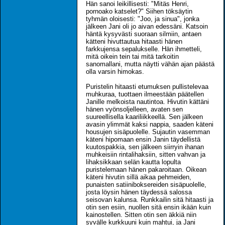
Hän sanoi leikillisesti: "Mitäs Henri,
pornoako katselet?" Siihen töksäytin
tyhmän oloisesti: "Joo, ja sinua", jonka
jälkeen Jani oli jo aivan edessäni. Katsoin
häntä kysyvästi suoraan silmiin, antaen
kätteni hivuttautua hitaasti hänen
farkkujensa sepalukselle. Hän ihmetteli,
mitä oikein tein tai mitä tarkoitin
sanomallani, mutta näytti vähän ajan päästä
olla varsin himokas.
Puristelin hitaasti etumuksen pullistelevaa
muhkuraa, tuottaen ilmeestään päätellen
Janille melkoista nautintoa. Hivutin kättäni
hänen vyönsoljelleen, avaten sen
suureellisella kaariliikkeellä. Sen jälkeen
avasin ylimmät kaksi nappia, saaden käteni
housujen sisäpuolelle. Sujautin vasemman
käteni hipomaan ensin Janin täydellistä
kuutospakkia, sen jälkeen siirryin ihanan
muhkeisiin rintalihaksiin, sitten vahvan ja
lihaksikkaan selän kautta lopulta
puristelemaan hänen pakaroitaan. Oikean
käteni hivutin sillä aikaa pehmeiden,
punaisten satiiniboksereiden sisäpuolelle,
josta löysin hänen täydessä salossa
seisovan kalunsa. Runkkailin sitä hitaasti ja
otin sen esiin, nuollen sitä ensin ikään kuin
kainostellen. Sitten otin sen äkkiä niin
syvälle kurkkuuni kuin mahtui, ja Jani