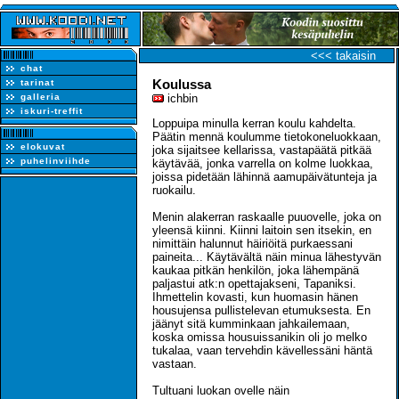
<<< takaisin
chat
Koulussa
tarinat
galleria
ichbin
iskuri-treffit
Loppuipa minulla kerran koulu kahdelta.
Päätin mennä koulumme tietokoneluokkaan,
elokuvat
joka sijaitsee kellarissa, vastapäätä pitkää
puhelinviihde
käytävää, jonka varrella on kolme luokkaa,
joissa pidetään lähinnä aamupäivätunteja ja
ruokailu.
Menin alakerran raskaalle puuovelle, joka on
yleensä kiinni. Kiinni laitoin sen itsekin, en
nimittäin halunnut häiriöitä purkaessani
paineita... Käytävältä näin minua lähestyvän
kaukaa pitkän henkilön, joka lähempänä
paljastui atk:n opettajakseni, Tapaniksi.
Ihmettelin kovasti, kun huomasin hänen
housujensa pullistelevan etumuksesta. En
jäänyt sitä kumminkaan jahkailemaan,
koska omissa housuissanikin oli jo melko
tukalaa, vaan tervehdin kävellessäni häntä
vastaan.
Tultuani luokan ovelle näin