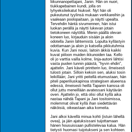
liikunnanopettajani, Janin. Hän on nuori,
tiukkapebainen kundi, jolla on
lyhyeksileikatut hiukset. Nyt hän oli
pukeutunut tyylinsä mukaan verkkareihin ja
vaaleaan poolopaitaan, ja näytti upealta.
Tervehdin häntä sivumennen, hän istui
luokan perällä ja näytti lukevan jotain
tietokoneen näytöltä. Menin päällä olevan
koneen luo, kirjauduin sisään ja aloin
odotella Janin lähtemistä. Lopulta kyllästyin
odottamaan ja aloin jo katsella pikkutuhmia
kuvia. Kun Jani nousi, laitoin äkkiä kaikki
kuvat piiloon muiden ikkunoiden taa. Kello
oli jo varttia vailla kolme, linja-autoni lähtisi
vasta puolen tunnin päästä, "hyvin ehdin",
ajattelin. Jani käveli printterin luo, ilmeisesti
tulosti jotain. Silloin keksin sen, aluksi tosin
leikillään; Jani yritti peitellä etumustaan, hän
piteli paperiliuskapinoa strategisen alueensa
edessä, ilmeisesti heillä Tapanin kanssa oli
ollut juttu meneillään avatessani käytävän
oven. Ajattelin jo, että olisi ollut kyllä aika
nastaa nähdä Tapani ja Jani tositoimissa,
molemmat olivat kyllä ihan siedettävän
näköisiä, oikeastaan aika komeita.
Jani alkoi kävellä minua kohti (istuin lähellä
ovea), ja jäin ajatuksissani tuijottamaan
hänen housuissaan pullistelevaa kalua. Hän
tietysti huomasi tuijotukseni ja sen kohteen.