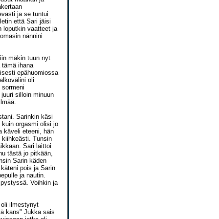
lakertaan
asti ja se tuntui
etin että Sari jäisi
loputkin vaatteet ja
uomasin nännini
iin mäkin tuun nyt
a tämä ihana
meisesti epähuomiossa
lkovälini oli
n sormeni
juuri silloin minuun
ilmää.
tani. Sarinkin käsi
 kuin orgasmi olisi jo
a käveli eteeni, hän
 kiihkeästi. Tunsin
kkaan. Sari laittoi
 tästä jo pitkään,
nsin Sarin käden
käteni pois ja Sarin
pepulle ja nautin.
 pystyssä. Voihkin ja
oli ilmestynyt
llä kans" Jukka sais