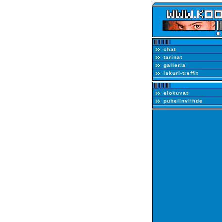
chat
tarinat
galleria
iskuri-treffit
elokuvat
puhelinviihde