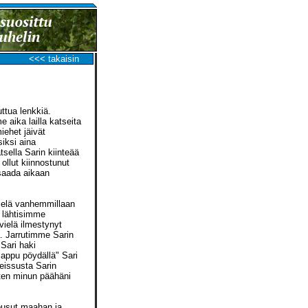
<<< takaisin
ttua lenkkiä.
 aika lailla katseita
ehet jäivät
iksi aina
tsella Sarin kiinteää
llut kiinnostunut
 saada aikaan
vielä vanhemmillaan
 lähtisimme
vielä ilmestynyt
ia. Jarrutimme Sarin
Sari haki
 lappu pöydällä" Sari
reissusta Sarin
iten minun päähäni
housut maahan ja