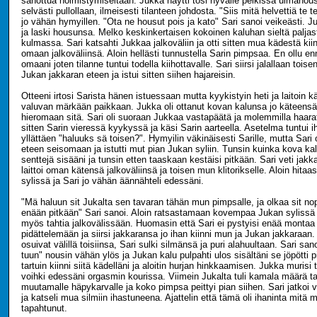
sanottua hölmistymiseltään. Jukka näytti tosi hyvälle pelkissä uimahous
selvästi pullollaan, ilmeisesti tilanteen johdosta. "Siis mitä helvettiä te 
jo vähän hymyillen. "Ota ne housut pois ja kato" Sari sanoi veikeästi. Ju
ja laski housunsa. Melko keskinkertaisen kokoinen kaluhan sieltä paljas
kulmassa. Sari katsahti Jukkaa jalkoväliin ja otti sitten mua kädestä kiin
omaan jalkoväliinsä. Aloin hellästi tunnustella Sarin pimpsaa. En ollu e
omaani joten tilanne tuntui todella kiihottavalle. Sari siirsi jalallaan tois
Jukan jakkaran eteen ja istui sitten siihen hajareisin.
Otteeni irtosi Sarista hänen istuessaan mutta kyykistyin heti ja laitoin kä
valuvan märkään paikkaan. Jukka oli ottanut kovan kalunsa jo käteensä 
hieromaan sitä. Sari oli suoraan Jukkaa vastapäätä ja molemmilla haara
sitten Sarin vieressä kyykyssä ja käsi Sarin aarteella. Asetelma tuntui i
yllättäen "haluuks sä toisen?". Hymyilin väkinäisesti Sarille, mutta Sari
eteen seisomaan ja istutti mut pian Jukan syliin. Tunsin kuinka kova kal
senttejä sisääni ja tunsin etten taaskaan kestäisi pitkään. Sari veti ja
laittoi oman kätensä jalkoväliinsä ja toisen mun klitorikselle. Aloin hitaas
sylissä ja Sari jo vähän äännähteli edessäni.
"Mä haluun sit Jukalta sen tavaran tähän mun pimpsalle, ja olkaa sit no
enään pitkään" Sari sanoi. Aloin ratsastamaan kovempaa Jukan sylissä ja
myös tahtia jalkovälissään. Huomasin että Sari ei pystyisi enää montaa
pidättelemään ja siirsi jakkaransa jo ihan kiinni mun ja Jukan jakkaraan.
osuivat välillä toisiinsa, Sari sulki silmänsä ja puri alahuultaan. Sari san
tuun" nousin vähän ylös ja Jukan kalu pulpahti ulos sisältäni se jöpötti
tartuin kiinni siitä kädelläni ja aloitin hurjan hinkkaamisen. Jukka murisi 
voihki edessäni orgasmin kourissa. Viimein Jukalta tuli kamala määrä t
muutamalle häpykarvalle ja koko pimpsa peittyi pian siihen. Sari jatkoi 
ja katseli mua silmiin ihastuneena. Ajattelin että tämä oli ihaninta mitä 
tapahtunut.