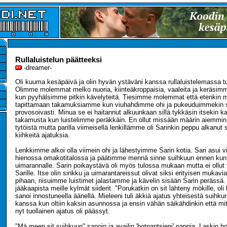
Rullaluistelun päätteeksi
-dreamer-
Oli kuuma kesäpäivä ja olin hyvän ystäväni kanssa rullaluistelemassa tu
Olimme molemmat melko nuoria, kiinteäkroppaisia, vaaleita ja keräsimme
kun pyyhälsimme pitkin kävelyteitä. Tiesimme molemmat että etenkin mi
tapittamaan takamuksiamme kun viuhahdimme ohi ja pukeuduimmekin s
provosoivasti. Minua se ei haitannut alkuunkaan sillä tykkäsin itsekin ka
takamusta kun luistelimme peräkkäin. En ollut missään määrin aiemmin o
tytöistä mutta parilla viimeisellä lenkillämme oli Sarinkin peppu alkanut
kiihkeitä ajatuksia.
Lenkkimme alkoi olla viimein ohi ja lähestyimme Sarin kotia. Sari asui 
hienossa omakotitalossa ja päätimme mennä sinne suihkuun ennen kun
uimarannalle. Sarin poikaystävä oli myös tulossa mukaan mutta ei ollut 
Sarille. Itse olin sinkku ja uimarantareissut olivat siksi erityisen mukav
pihaan, riisuimme luistimet jalastamme ja kävelin sisään Sarin perässä. 
jääkaapista meille kylmät siiderit. "Porukatkin on sit lähteny mökille, oli
sanoi innostuneella äänellä. Mieleeni tuli äkkiä ajatus yhteisestä suihku
kanssa kun oltiin kaksin asunnossa ja ensin vähän säikähdinkin että m
nyt tuollainen ajatus oli päässyt.
"Mä meen sit suihkuun" sanoin ja availin 'hotpantsieni' nappia. Laskin 