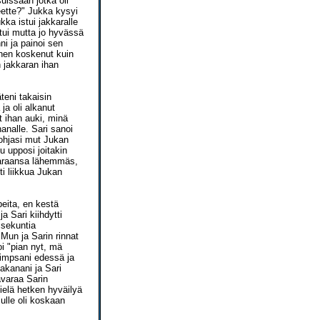
uissaan jotka oli
teette?" Jukka kysyi
kka istui jakkaralle
tui mutta jo hyvässä
ni ja painoi sen
nnen koskenut kuin
en jakkaran ihan
teni takaisin
ja oli alkanut
t ihan auki, minä
hanalle. Sari sanoi
 ohjasi mut Jukan
u upposi joitakin
kkaraansa lähemmäs,
ti liikkua Jukan
peita, en kestä
 Sari kiihdytti
 sekuntia
 Mun ja Sarin rinnat
oi "pian nyt, mä
 pimpsani edessä ja
takanani ja Sari
avaraa Sarin
vielä hetken hyväilyä
mulle oli koskaan