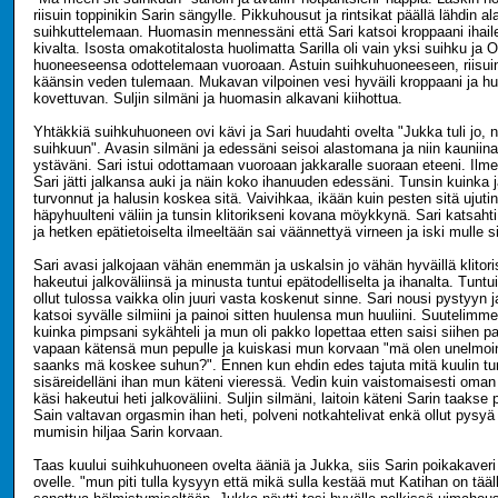
riisuin toppinikin Sarin sängylle. Pikkuhousut ja rintsikat päällä lähdin a
suihkuttelemaan. Huomasin mennessäni että Sari katsoi kroppaani ihailev
kivalta. Isosta omakotitalosta huolimatta Sarilla oli vain yksi suihku ja Ol
huoneeseensa odottelemaan vuoroaan. Astuin suihkuhuoneeseen, riisuin 
käänsin veden tulemaan. Mukavan vilpoinen vesi hyväili kroppaani ja h
kovettuvan. Suljin silmäni ja huomasin alkavani kiihottua.
Yhtäkkiä suihkuhuoneen ovi kävi ja Sari huudahti ovelta "Jukka tuli jo, n
suihkuun". Avasin silmäni ja edessäni seisoi alastomana ja niin kauniin
ystäväni. Sari istui odottamaan vuoroaan jakkaralle suoraan eteeni. Il
Sari jätti jalkansa auki ja näin koko ihanuuden edessäni. Tunsin kuinka ja
turvonnut ja halusin koskea sitä. Vaivihkaa, ikään kuin pesten sitä ujuti
häpyhuulteni väliin ja tunsin klitorikseni kovana möykkynä. Sari katsahti 
ja hetken epätietoiselta ilmeeltään sai väännettyä virneen ja iski mulle s
Sari avasi jalkojaan vähän enemmän ja uskalsin jo vähän hyväillä klitoris
hakeutui jalkoväliinsä ja minusta tuntui epätodelliselta ja ihanalta. Tuntui
ollut tulossa vaikka olin juuri vasta koskenut sinne. Sari nousi pystyyn j
katsoi syvälle silmiini ja painoi sitten huulensa mun huuliini. Suutelimme
kuinka pimpsani sykähteli ja mun oli pakko lopettaa etten saisi siihen pai
vapaan kätensä mun pepulle ja kuiskasi mun korvaan "mä olen unelmoinu
saanks mä koskee suhun?". Ennen kun ehdin edes tajuta mitä kuulin tu
sisäreidelläni ihan mun käteni vieressä. Vedin kuin vaistomaisesti oman 
käsi hakeutui heti jalkoväliini. Suljin silmäni, laitoin käteni Sarin taakse 
Sain valtavan orgasmin ihan heti, polveni notkahtelivat enkä ollut pysyä
mumisin hiljaa Sarin korvaan.
Taas kuului suihkuhuoneen ovelta ääniä ja Jukka, siis Sarin poikakaveri 
ovelle. "mun piti tulla kysyyn että mikä sulla kestää mut Katihan on tää