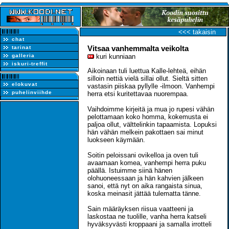
<<< takaisin
chat
Vitsaa vanhemmalta veikolta
tarinat
galleria
kuri kunniaan
iskuri-treffit
Aikoinaan tuli luettua Kalle-lehteä, eihän
silloin nettiä vielä sillai ollut. Sieltä sitten
elokuvat
vastasin piiskaa pyllylle -ilmoon. Vanhempi
puhelinviihde
herra etsi kuritettavaa nuorempaa.
Vaihdoimme kirjeitä ja mua jo rupesi vähän
pelottamaan koko homma, kokemusta ei
paljoa ollut, välttelinkin tapaamista. Lopuksi
hän vähän melkein pakottaen sai minut
luokseen käymään.
Soitin peloissani ovikelloa ja oven tuli
avaamaan komea, vanhempi herra puku
päällä. Istuimme siinä hänen
olohuoneessaan ja hän kahvien jälkeen
sanoi, että nyt on aika rangaista sinua,
koska meinasit jättää tulematta tänne.
Sain määräyksen riisua vaatteeni ja
laskostaa ne tuolille, vanha herra katseli
hyväksyvästi kroppaani ja samalla irrotteli