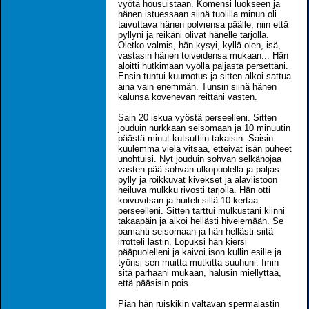
vyötä housuistaan. Komensi luokseen ja
hänen istuessaan siinä tuolilla minun oli
taivuttava hänen polviensa päälle, niin että
pyllyni ja reikäni olivat hänelle tarjolla.
Oletko valmis, hän kysyi, kyllä olen, isä,
vastasin hänen toiveidensa mukaan... Hän
aloitti hutkimaan vyöllä paljasta persettäni.
Ensin tuntui kuumotus ja sitten alkoi sattua
aina vain enemmän. Tunsin siinä hänen
kalunsa kovenevan reittäni vasten.
Sain 20 iskua vyöstä perseelleni. Sitten
jouduin nurkkaan seisomaan ja 10 minuutin
päästä minut kutsuttiin takaisin. Saisin
kuulemma vielä vitsaa, etteivät isän puheet
unohtuisi. Nyt jouduin sohvan selkänojaa
vasten pää sohvan ulkopuolella ja paljas
pylly ja roikkuvat kivekset ja alaviistoon
heiluva mulkku rivosti tarjolla. Hän otti
koivuvitsan ja huiteli sillä 10 kertaa
perseelleni. Sitten tarttui mulkustani kiinni
takaapäin ja alkoi hellästi hivelemään. Se
pamahti seisomaan ja hän hellästi siitä
irrotteli lastin. Lopuksi hän kiersi
pääpuolelleni ja kaivoi ison kullin esille ja
työnsi sen muitta mutkitta suuhuni. Imin
sitä parhaani mukaan, halusin miellyttää,
että pääsisin pois.
Pian hän ruiskikin valtavan spermalastin