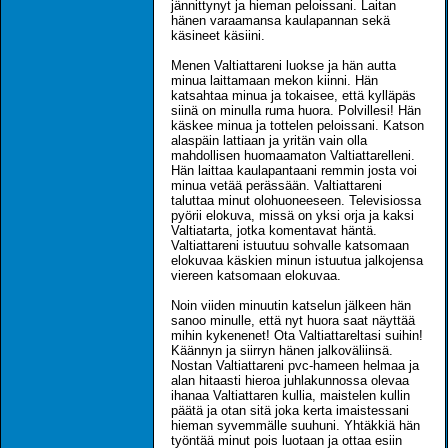
jännittynyt ja hieman peloissani. Laitan
hänen varaamansa kaulapannan sekä
käsineet käsiini.
Menen Valtiattareni luokse ja hän autta
minua laittamaan mekon kiinni. Hän
katsahtaa minua ja tokaisee, että kylläpäs
siinä on minulla ruma huora. Polvillesi! Hän
käskee minua ja tottelen peloissani. Katson
alaspäin lattiaan ja yritän vain olla
mahdollisen huomaamaton Valtiattarelleni.
Hän laittaa kaulapantaani remmin josta voi
minua vetää perässään. Valtiattareni
taluttaa minut olohuoneeseen. Televisiossa
pyörii elokuva, missä on yksi orja ja kaksi
Valtiatarta, jotka komentavat häntä.
Valtiattareni istuutuu sohvalle katsomaan
elokuvaa käskien minun istuutua jalkojensa
viereen katsomaan elokuvaa.
Noin viiden minuutin katselun jälkeen hän
sanoo minulle, että nyt huora saat näyttää
mihin kykenenet! Ota Valtiattareltasi suihin!
Käännyn ja siirryn hänen jalkoväliinsä.
Nostan Valtiattareni pvc-hameen helmaa ja
alan hitaasti hieroa juhlakunnossa olevaa
ihanaa Valtiattaren kullia, maistelen kullin
päätä ja otan sitä joka kerta imaistessani
hieman syvemmälle suuhuni. Yhtäkkiä hän
työntää minut pois luotaan ja ottaa esiin