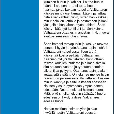
kumisen hupun ja kahleet. Laittaa hupun
päähäni sanoen, että ei tuota huoran
naamaa jaksa kukaan katsella. Valtiattareni
käskee minua ojentamaan käteni ja laittaa
nahkaiset kahleet niihin, sitten hän käskee
minut selälleni lattialle ja nostamaan jalkani
ylös joihin hän laittaa myös kahleet. Saan
käskyn kääntyä kontilleni ja näen kuinka
Valtiattareni ottaa esiin anustapin. Nyt huora
saat perseeseesi jotain hyvää.
Saan käteeni rasvapurkin ja käskyn rasvata
perseeni hyvin ja työntää anustapin sisääni
Valtiattareni katsellessa. Teen työtä
käskettyä koska pelkään Valtiatartani.
Käännän pyllyni Valtiatartani kohti ottaen
rasvaa kädelleni purkista ja alkaen sivellä
sitä anustani vasten ja työntäen sormian
pikkuhiljaa pyllyyni. Otan anustapin ja alan
liuttaa sitä sisääni. Onneksi se menee hyvin
rasvattuun perseeseeni. Valtiattareni käskee
minun kääntyä ja esitellä itseäni edessään.
Nousen ylös ja pyörähdän ympäri hänen
edessään. Nosta mekkosi helmaa huora.
Mitä, eikö sinulla helvetin säälittävä huora
edes seiso! Tyydytä itsesi Valtiattaresi
edessä huora!
Nostan mekkoni helman ylös ja alan
hyväillä itseäni Valtiattareni edessä.