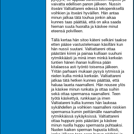
vaivatta edellisen panon jälkeen. Nussin
itseäni Valtiattareni edessä tekopeniksellä
voihkien ja itseäni hyväillen. Hän antaa
minun jatkaa tätä touhua jonkin aikaa
kunnes taas päättää, että on aika saada
hieman suuta huoralta ja käskee minut
eteensä polvilleen.
Tällä kertaa hän sitoo käteni selkäni taakse
etten pääse vastustelemaan käsilläni kun
hän nussii suutani. Valtiattareni ottaa
päästäni kiinni ja painaa kulliaan suuhuni
rytmikkäästi ja minä imen minkä kerkeän
tuntien hänen ihanan kullinsa pään
kitalaessa asti työntö toisensa jälkeen.
Yritän parhaani mukaan pysyä rytmissä ja
nielen kullia minkä kerkeän. Valtiattareni
jatkaa tätä hetken kunnes päättää, että
haluaa laueta naamalleni. Hän nousee ylös
ja käskee minun runkata ja ottaa suihin
sekä ottaa spermansa naamalleni. Teen
työtä käskettyä, runkkaan ja imen
Valtiatareni kullia kunnes hän laukeaa
sykähdellen ja voihkien naamalleni roiskien
spermansa kumin peittämälle naamalleni
rytmikkäissä sykäyksissä. Valtiattareni
ottaa huppuni pois päästäni ja käskee
minun nuolla huppu spermasta puhtaaksi.
Nuolen kaiken sperman hupusta kiltisti,