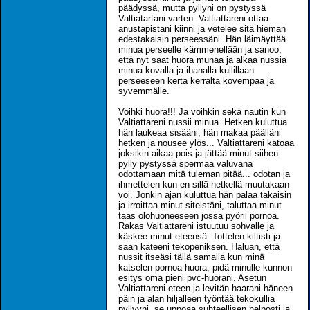
päädyssä, mutta pyllyni on pystyssä
Valtiatartani varten. Valtiattareni ottaa
anustapistani kiinni ja vetelee sitä hieman
edestakaisin perseessäni. Hän läimäyttää
minua perseelle kämmenellään ja sanoo,
että nyt saat huora munaa ja alkaa nussia
minua kovalla ja ihanalla kullillaan
perseeseen kerta kerralta kovempaa ja
syvemmälle.
Voihki huora!!! Ja voihkin sekä nautin kun
Valtiattareni nussii minua. Hetken kuluttua
hän laukeaa sisääni, hän makaa päälläni
hetken ja nousee ylös... Valtiattareni katoaa
joksikin aikaa pois ja jättää minut siihen
pylly pystyssä spermaa valuvana
odottamaan mitä tuleman pitää... odotan ja
ihmettelen kun en sillä hetkellä muutakaan
voi. Jonkin ajan kuluttua hän palaa takaisin
ja irroittaa minut siteistäni, taluttaa minut
taas olohuoneeseen jossa pyörii pornoa.
Rakas Valtiattareni istuutuu sohvalle ja
käskee minut eteensä. Tottelen kiltisti ja
saan käteeni tekopeniksen. Haluan, että
nussit itseäsi tällä samalla kun minä
katselen pornoa huora, pidä minulle kunnon
esitys oma pieni pvc-huorani. Asetun
Valtiattareni eteen ja levitän haarani häneen
päin ja alan hiljalleen työntää tekokullia
pyllyyni, se uppoaa suhteellisen helposti ja