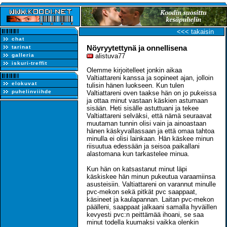
<<< takaisin
chat
Nöyryytettynä ja onnellisena
tarinat
galleria
alistuva77
iskuri-treffit
Olemme kirjoitelleet jonkin aikaa
Valtiattareni kanssa ja sopineet ajan, jolloin
elokuvat
tulisin hänen luokseen. Kun tulen
puhelinviihde
Valtiattareni oven taakse hän on jo pukeissa
ja ottaa minut vastaan käskien astumaan
sisään. Heti sisälle astuttuani ja tekee
Valtiattareni selväksi, että nämä seuraavat
muutaman tunnin olisi vain ja ainoastaan
hänen käskyvallassaan ja että omaa tahtoa
minulla ei olisi lainkaan. Hän käskee minun
riisuutua edessään ja seisoa paikallani
alastomana kun tarkastelee minua.
Kun hän on katsastanut minut läpi
käskiskee hän minun pukeutua varaamiinsa
asusteisiin. Valtiattareni on varannut minulle
pvc-mekon sekä pitkät pvc saappaat,
käsineet ja kaulapannan. Laitan pvc-mekon
päälleni, saappaat jalkaani samalla hyväillen
kevyesti pvc:n peittämää ihoani, se saa
minut todella kuumaksi vaikka olenkin