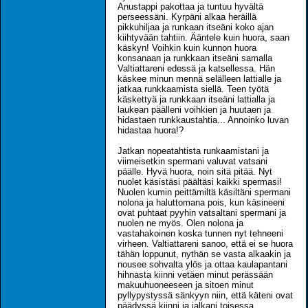
Anustappi pakottaa ja tuntuu hyvältä
perseessäni. Kyrpäni alkaa heräillä
pikkuhiljaa ja runkaan itseäni koko ajan
kiihtyvään tahtiin. Ääntele kuin huora, saan
käskyn! Voihkin kuin kunnon huora
konsanaan ja runkkaan itseäni samalla
Valtiattareni edessä ja katsellessa. Hän
käskee minun mennä selälleen lattialle ja
jatkaa runkkaamista siellä. Teen työtä
käskettyä ja runkkaan itseäni lattialla ja
laukean päälleni voihkien ja huutaen ja
hidastaen runkkaustahtia... Annoinko luvan
hidastaa huora!?
Jatkan nopeatahtista runkaamistani ja
viimeisetkin spermani valuvat vatsani
päälle. Hyvä huora, noin sitä pitää. Nyt
nuolet käsistäsi päältäsi kaikki spermasi!
Nuolen kumin peittämiltä käsiltäni spermani
nolona ja haluttomana pois, kun käsineeni
ovat puhtaat pyyhin vatsaltani spermani ja
nuolen ne myös. Olen nolona ja
vastahakoinen koska tunnen nyt tehneeni
virheen. Valtiattareni sanoo, että ei se huora
tähän loppunut, nythän se vasta alkaakin ja
nousee sohvalta ylös ja ottaa kaulapantani
hihnasta kiinni vetäen minut perässään
makuuhuoneeseen ja sitoen minut
pyllypystyssä sänkyyn niin, että käteni ovat
päädyssä kiinni ja jalkani toisessa