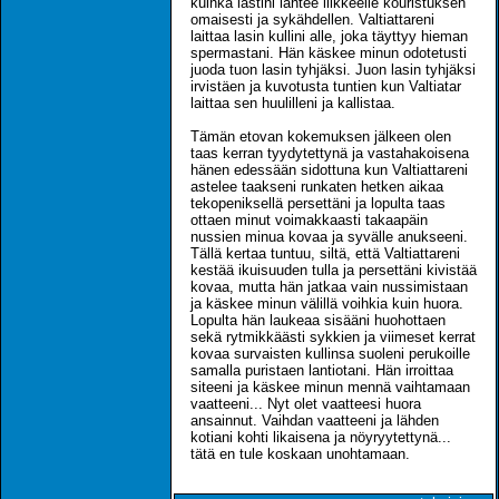
kuinka lastini lähtee liikkeelle kouristuksen
omaisesti ja sykähdellen. Valtiattareni
laittaa lasin kullini alle, joka täyttyy hieman
spermastani. Hän käskee minun odotetusti
juoda tuon lasin tyhjäksi. Juon lasin tyhjäksi
irvistäen ja kuvotusta tuntien kun Valtiatar
laittaa sen huulilleni ja kallistaa.
Tämän etovan kokemuksen jälkeen olen
taas kerran tyydytettynä ja vastahakoisena
hänen edessään sidottuna kun Valtiattareni
astelee taakseni runkaten hetken aikaa
tekopeniksellä persettäni ja lopulta taas
ottaen minut voimakkaasti takaapäin
nussien minua kovaa ja syvälle anukseeni.
Tällä kertaa tuntuu, siltä, että Valtiattareni
kestää ikuisuuden tulla ja persettäni kivistää
kovaa, mutta hän jatkaa vain nussimistaan
ja käskee minun välillä voihkia kuin huora.
Lopulta hän laukeaa sisääni huohottaen
sekä rytmikkäästi sykkien ja viimeset kerrat
kovaa survaisten kullinsa suoleni perukoille
samalla puristaen lantiotani. Hän irroittaa
siteeni ja käskee minun mennä vaihtamaan
vaatteeni... Nyt olet vaatteesi huora
ansainnut. Vaihdan vaatteeni ja lähden
kotiani kohti likaisena ja nöyryytettynä...
tätä en tule koskaan unohtamaan.