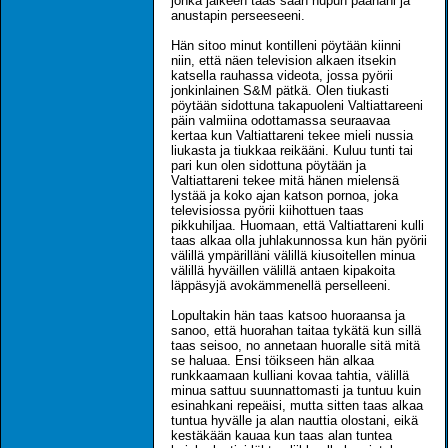
jonka jälkeen taas saan hupun päähäni ja
anustapin perseeseeni.
Hän sitoo minut kontilleni pöytään kiinni
niin, että näen television alkaen itsekin
katsella rauhassa videota, jossa pyörii
jonkinlainen S&M pätkä. Olen tiukasti
pöytään sidottuna takapuoleni Valtiattareeni
päin valmiina odottamassa seuraavaa
kertaa kun Valtiattareni tekee mieli nussia
liukasta ja tiukkaa reikääni. Kuluu tunti tai
pari kun olen sidottuna pöytään ja
Valtiattareni tekee mitä hänen mielensä
lystää ja koko ajan katson pornoa, joka
televisiossa pyörii kiihottuen taas
pikkuhiljaa. Huomaan, että Valtiattareni kulli
taas alkaa olla juhlakunnossa kun hän pyörii
välillä ympärilläni välillä kiusoitellen minua
välillä hyväillen välillä antaen kipakoita
läppäsyjä avokämmenellä perselleeni.
Lopultakin hän taas katsoo huoraansa ja
sanoo, että huorahan taitaa tykätä kun sillä
taas seisoo, no annetaan huoralle sitä mitä
se haluaa. Ensi töikseen hän alkaa
runkkaamaan kulliani kovaa tahtia, välillä
minua sattuu suunnattomasti ja tuntuu kuin
esinahkani repeäisi, mutta sitten taas alkaa
tuntua hyvälle ja alan nauttia olostani, eikä
kestäkään kauaa kun taas alan tuntea