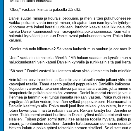
"Mulla on tuolla ihorasvaa."
"Okei," vastasin kiimasta paksulla äänellä.
Daniel suuteli minua ja kouraisi peppuani, ja meni sitten pukuhuonees
Vaikka poika oli vasta imenyt minua, oli ajatus tuon ison kyrvän työntymi
kiihottava että kaluni heräsi uudelleen. Istahdin kaakelisella ikkunalaudal
kuinka Daniel kuumeisesti etsi rasvapurkkia pukuhuoneessa. Kuin vahi
hakeutui kyrvälleni juuri kun Daniel avasi pukuhuoneen oven. Poika kävel
kaluani.
"Oonks mä noin kiihottava? Sä vasta laukesit mun suuhun ja oot taas i
"Joo," vastasin kiimaisella äänellä. "Mä haluun saada sun kyrvän mun 
halukkuudestani vein käteni Danielin kyrvälle ja runkkasin sitä pari kerta
"Sä saat," Daniel vastasi kuulostaen aivan yhtä kiimaiselta kuin minäkin
Vein käteni polvitaipeilleni, ja Danielin avustuksella vedin jalkani ylös nii
kasvojani tasalla. Tämä asento paljasti peppureikäni Danielille kaikes
Nojauduin varovasta takanani olevaa panssarilasia vasten, jotta minun ei
tasapainotella pelkän alaselkäni varassa. Daniel kumartui eteeni ja vei ki
Pehmeä ja lämmin kieli tuntui ihanalta reikääni vasten. Poika nuoli reikä
ympärystää pitkin vedoin, levittäen sylkeä peppuvakooni. Huomaamattani
Danielin käsittelyn alla. Poika nuoli juuri ihoa reikäni yläpuolelta, kun t
jotain kovempaa limaista reikääni vasten. Reikäni kiristyi kun Danielin s
sinne. Tiukkenemisestani huolimatta Daniel työnsi määrätietoisesti so
sisälleni. Toisen pojan sormi tuntui itse asiassa todella hyvältä, paljon
omani, ja rentouduin uudelleen Danielin liu'uttaessaan sormeaan edesta
Hetken kuluttua poika työnsi toisenkin sormen sisälleni. Se ei sattunut