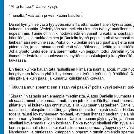
"Miltä tuntuu?" Daniel kysyi.
"Ihanalta," vastasin ja vein käteni kalulleni.
Daniel hymyili selvästi tyytyväisenä siitä että nautin hänen kyrvästään, 
kaluaan ulospäin. Vedettyään sen melkein ulos hän työntyi uudelleen sis
nopeammin. Tunne oli niin kiihottava että en voinut runkata, ainoastaan 
kädelläni, sillä runkkaaminen ja Danielin kyrpä pepussa olisit varmasti 
laukeamaan sekunneissa. Poika oli kuitenkin selvästi päättänyt että na
pidempään, ja nai minua rauhallisesti säästääkseen itseään ja pitkittä
Joka työntö tuntui edellistä paremmalta kun peppuni tottui Danielin kyrp
ihanasti edestakaisin suolessani venyttäen sisuskalujani joka työnnöllä.
taivaassa.
En tiedä kuinka kauan tätä rauhallisen kiimaista naintia jatkui, mutta h
hengityksen käyvän yhä kiihtyneemmäksi työntö työnnöltä. Yhtäkkiä Dani
niin pitkälle kuin pääsi ja kumartui kuiskimaan korvaani.
"Haluutsä mun spermat sun sisään vai päälle?" poika kysyi selvästi tode
"Sisään," vastasin sen enempiä miettimättä. Ajatus Danielin kuumasta
oli saada minut laukeamaan mutta sain jotenkin pidäteltyä omat sperman
pidättelyni ei kuitenkaan onnistunut, sillä kuultuaan vastaukseni Daniel
rauhallisesti ulospäin reiästäni, ja työnsi sen sitten rajusti sisään. Hetk
todella rajusti löystyneeseen reikääni, levittäen ihanasti suoltani vielä 
muutaman työnnön jälkeen tunsin Danielin ruumiin jäykistyvän, ja häne
sisälläni kovemmaksi kuin koskaan. Poika työntyi sisälleni niin syvälle 
kerran, ja samalla tunsin kuinka tulikuumaa spermaa ryöppysi sykkiväst
Nähdessäni ja tuntiessani kumppanini orgasmin tunsin omienkin spermo