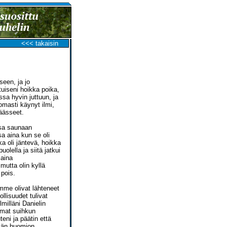
<<< takaisin
seen, ja jo
tuiseni hoikka poika,
ssa hyvin juttuun, ja
omasti käynyt ilmi,
äässeet.
ssa saunaan
 aina kun se oli
ka oli jäntevä, hoikka
olella ja siitä jatkui
 aina
mutta olin kyllä
pois.
mme olivat lähteneet
lisuudet tulivat
milläni Danielin
mmat suihkun
eni ja päätin että
män huomion.