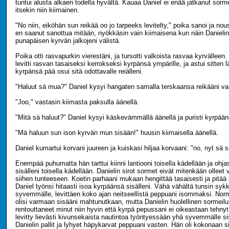
tuntui alusta alkaen todella hyvältä. Kauaa Daniel ei enää jatkanut sorme
itsekin niin kiimainen.
"No niin, eiköhän sun reikää oo jo tarpeeks levitelty," poika sanoi ja nousi
en saanut sanottua mitään, nyökkäsin vain kiimaisena kun näin Danieli
punapäisen kyrvän jalkojeni välistä.
Poika otti rasvapurkin vierestäni, ja tursotti valkoista rasvaa kyrvälleen.
levitti rasvan tasaiseksi kerrokseksi kyrpänsä ympärille, ja astui sitten
kyrpänsä pää osui sitä odottavalle reiälleni.
"Haluut sä mua?" Daniel kysyi hangaten samalla terskaansa reikääni va
"Joo," vastasin kiimasta paksulla äänellä.
"Mitä sä haluut?" Daniel kysyi käskevämmällä äänellä ja puristi kyrpään
"Mä haluun sun ison kyrvän mun sisään!" huusin kiimaisella äänellä.
Daniel kumartui korvani juureen ja kuiskasi hiljaa korvaani: "no, nyt sä s
Enempää puhumatta hän tarttui kiinni lantiooni toisella kädellään ja ohja
sisälleni toisella kädellään. Danielin sirot sormet eivät mitenkään ollee
siihen tunteeseen. Koetin parhaani mukaan hengittää tasaisesti ja pitää
Daniel työnsi hitaasti isoa kyrpäänsä sisälleni. Vähä vähältä tunsin syk
syvemmälle, levittäen koko ajan neitseellistä peppuani isommaksi. Normaa
olisi varmaan sisääni mahtunutkaan, mutta Danielin huolellinen sormeilu
rentouttaneet minut niin hyvin että kyrpä pepussani ei oikeastaan tehny
levitty lievästi kivunsekaista nautintoa työntyessään yhä syvemmälle si
Danielin pallit ja lyhyet häpykarvat peppuani vasten. Hän oli kokonaan si