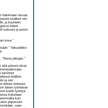
een hakemaan rasvaa.
sestä sisälleni niin
le, ja kuuntelin
ngossa käteni
i luokseni ja puristi
han kova."
sisään." Vakuudeksi
a.
. "Nosta jalkojas."
n että polveni olivat
sa komeudessaan.
 tarvinnut
elensä reiälleni.
äni ja sen
 reikäni rentoutui
unsin hänen työntävän
ormi koetti työntyä
rmensa kokonaan
 paremmalta kuin
kaisin pepussani.
 ensinkään, vaan