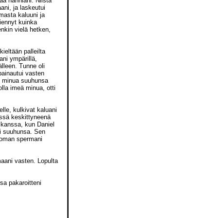
vaa nänniäni. Niistä
ani, ja laskeutui
emasta kaluuni ja
tiennyt kuinka
enkin vielä hetken,
ieltään palleilta
ani ympärillä,
älleen. Tunne oli
painautui vasten
ei minua suuhunsa
lla imeä minua, otti
lle, kulkivat kaluani
essä keskittyneenä
i kanssa, kun Daniel
ani suuhunsa. Sen
n oman spermani
maani vasten. Lopulta
nsa pakaroitteni