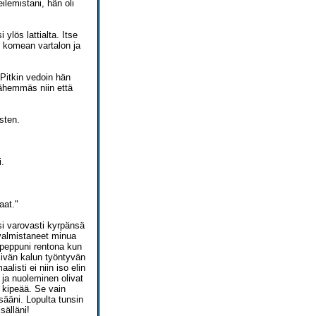
ilemistani, hän oli
 ylös lattialta. Itse
n komean vartalon ja
 Pitkin vedoin hän
 lähemmäs niin että
sten.
i.
aat."
si varovasti kyrpänsä
t valmistaneet minua
 peppuni rentona kun
kivän kalun työntyvän
listi ei niin iso elin
 ja nuoleminen olivat
t kipeää. Se vain
sääni. Lopulta tunsin
sälläni!