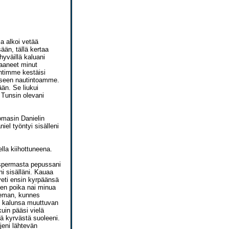
ja alkoi vetää
ään, tällä kertaa
hyväillä kaluani
saaneet minut
intimme kestäisi
äkseen nautintoamme.
ään. Se liukui
 Tunsin olevani
uomasin Danielin
el työntyi sisälleni
lla kiihottuneena.
 spermasta pepussani
i sisälläni. Kauaa
 veti ensin kyrpäänsä
isen poika nai minua
hieman, kunnes
n kalunsa muuttuvan
kuin pääsi vielä
ä kyrvästä suoleeni.
jeni lähtevän