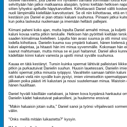
toiselle nännilleni, jota Daniel imi hyväillen samalla sormillaan toista ko
selvittyään hän jatkoi matkaansa alaspäin, työnsi kieltään hetkisen napa
sitten lyhyeksi ajelluille häpykarvoilleni. Kiihottavasti Daniel vältti kosk
nuoli lämpimällä kielellään karvoitustani. Se oli niin kiihottavaa, että en 
kestäisin jos Daniel ei pian ottaisi kaluani suuhunsa. Piinaani jatkui kuit
kun poika laskeutui nuolemaan ja imemään hellästi pallejani.
Kiimani paheni koko ajan, mutta lopulta Daniel armahti minua, ja kuljetti k
kaluni kovaa vartta pitkin terskalle. Hetkisen hän pyöritteli kieltään tersk
saaden kiimalimaa kielelleen. Lopulta hän avasi suunsa ja otti minut sis
todella kiihottava. Danielin kuuma suu ympäröi kaluani, hänen kielensä 
kaluni alapintaa, ja hitaasti hän imi minua syvemmälle. Kokonaan hän 
saanut mahtumaan, mutta minua se ei juuri haitannut. Daniel alkoi kunno
kädellään kiinni kaluni varresta ja upotti minut syvälle suuhunsa.
Kauaa en tätä kestänyt. Tunsin kuinka spermat lähtivät palleistani liikkee
pitkin ja purkautuivat Danielin suuhun. Huusin lauetessani, Danielin imi
kaikki spermat jotka minusta ryöppysi. Vavahtelin samaan tahtiin kalun
otti kaluni vielä niin syvälle kuin pystyi, imien viimeisetkin spermatipp
jälkeen poika päästi irti kalustani ja nousi suutelemaan minua. Maistoi
hänen huuliltaan.
Daniel hyväili käsillään vartaloani, ja hänen kova kyrpänsä hankautui o
Danielin kädet hakeutuivat pakaroilleni, ja huulemme erosivat.
"Mäkin haluaisin jotain sulta," Daniel sanoi ja työnsi vihjailevasti sorme
väliin.
"Onks meillä mitään luikastetta?" kysyin.