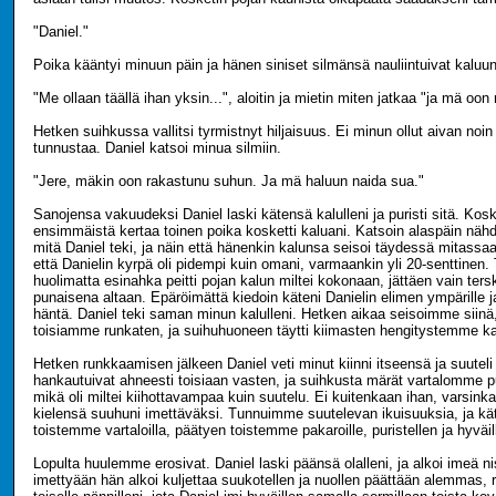
"Daniel."
Poika kääntyi minuun päin ja hänen siniset silmänsä nauliintuivat kaluun
"Me ollaan täällä ihan yksin...", aloitin ja mietin miten jatkaa "ja mä oo
Hetken suihkussa vallitsi tyrmistnyt hiljaisuus. Ei minun ollut aivan noin 
tunnustaa. Daniel katsoi minua silmiin.
"Jere, mäkin oon rakastunu suhun. Ja mä haluun naida sua."
Sanojensa vakuudeksi Daniel laski kätensä kalulleni ja puristi sitä. Kosk
ensimmäistä kertaa toinen poika kosketti kaluani. Katsoin alaspäin nä
mitä Daniel teki, ja näin että hänenkin kalunsa seisoi täydessä mitass
että Danielin kyrpä oli pidempi kuin omani, varmaankin yli 20-senttinen.
huolimatta esinahka peitti pojan kalun miltei kokonaan, jättäen vain ter
punaisena altaan. Epäröimättä kiedoin käteni Danielin elimen ympärille j
häntä. Daniel teki saman minun kalulleni. Hetken aikaa seisoimme siinä,
toisiamme runkaten, ja suihuhuoneen täytti kiimasten hengitystemme ka
Hetken runkkaamisen jälkeen Daniel veti minut kiinni itseensä ja suute
hankautuivat ahneesti toisiaan vasten, ja suihkusta märät vartalomme pu
mikä oli miltei kiihottavampaa kuin suutelu. Ei kuitenkaan ihan, varsink
kielensä suuhuni imettäväksi. Tunnuimme suutelevan ikuisuuksia, ja kä
toistemme vartaloilla, päätyen toistemme pakaroille, puristellen ja hyväill
Lopulta huulemme erosivat. Daniel laski päänsä olalleni, ja alkoi imeä n
imettyään hän alkoi kuljettaa suukotellen ja nuollen päättään alemmas, ri