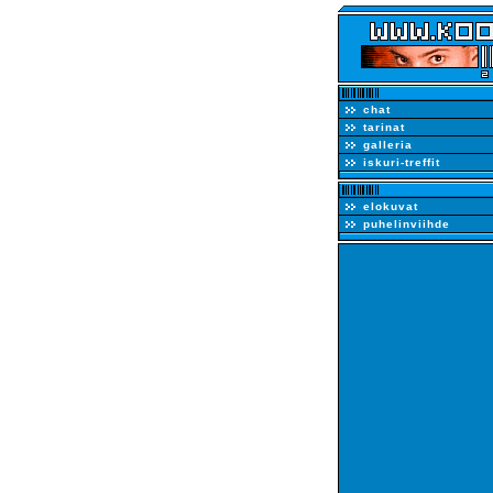
chat
tarinat
galleria
iskuri-treffit
elokuvat
puhelinviihde