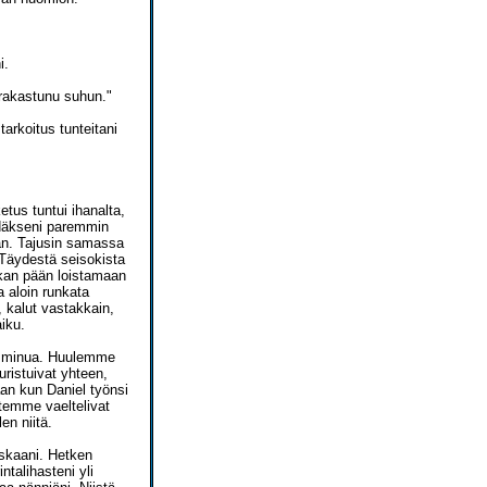
i.
n rakastunu suhun."
tarkoitus tunteitani
etus tuntui ihanalta,
hdäkseni paremmin
aan. Tajusin samassa
 Täydestä seisokista
skan pään loistamaan
a aloin runkata
 kalut vastakkain,
iku.
li minua. Huulemme
ristuivat yhteen,
aan kun Daniel työnsi
temme vaeltelivat
en niitä.
iskaani. Hetken
ntalihasteni yli