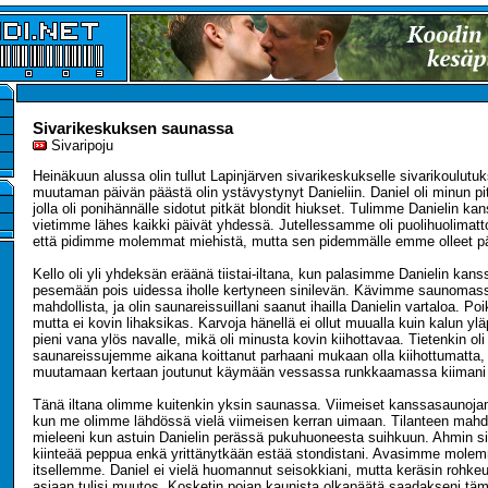
Sivarikeskuksen saunassa
Sivaripoju
Heinäkuun alussa olin tullut Lapinjärven sivarikeskukselle sivarikoulutuk
muutaman päivän päästä olin ystävystynyt Danieliin. Daniel oli minun pi
jolla oli ponihännälle sidotut pitkät blondit hiukset. Tulimme Danielin kan
vietimme lähes kaikki päivät yhdessä. Jutellessamme oli puolihuolimatt
että pidimme molemmat miehistä, mutta sen pidemmälle emme olleet p
Kello oli yli yhdeksän eräänä tiistai-iltana, kun palasimme Danielin kan
pesemään pois uidessa iholle kertyneen sinilevän. Kävimme saunomassa
mahdollista, ja olin saunareissuillani saanut ihailla Danielin vartaloa. Poi
mutta ei kovin lihaksikas. Karvoja hänellä ei ollut muualla kuin kalun yläpu
pieni vana ylös navalle, mikä oli minusta kovin kiihottavaa. Tietenkin oli
saunareissujemme aikana koittanut parhaani mukaan olla kiihottumatta, 
muutamaan kertaan joutunut käymään vessassa runkkaamassa kiimani 
Tänä iltana olimme kuitenkin yksin saunassa. Viimeiset kanssasaunoja
kun me olimme lähdössä vielä viimeisen kerran uimaan. Tilanteen mahdol
mieleeni kun astuin Danielin perässä pukuhuoneesta suihkuun. Ahmin sil
kiinteää peppua enkä yrittänytkään estää stondistani. Avasimme mole
itsellemme. Daniel ei vielä huomannut seisokkiani, mutta keräsin rohkeut
asiaan tulisi muutos. Kosketin pojan kaunista olkapäätä saadakseni tä