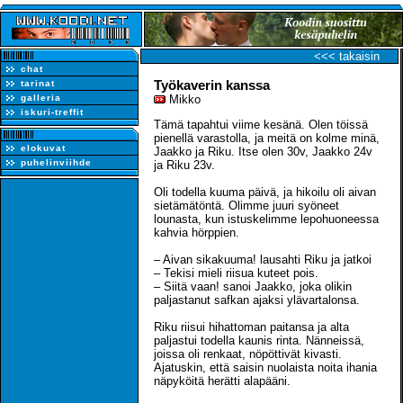
<<< takaisin
chat
Työkaverin kanssa
tarinat
galleria
Mikko
iskuri-treffit
Tämä tapahtui viime kesänä. Olen töissä
pienellä varastolla, ja meitä on kolme minä,
elokuvat
Jaakko ja Riku. Itse olen 30v, Jaakko 24v
puhelinviihde
ja Riku 23v.
Oli todella kuuma päivä, ja hikoilu oli aivan
sietämätöntä. Olimme juuri syöneet
lounasta, kun istuskelimme lepohuoneessa
kahvia hörppien.
– Aivan sikakuuma! lausahti Riku ja jatkoi
– Tekisi mieli riisua kuteet pois.
– Siitä vaan! sanoi Jaakko, joka olikin
paljastanut safkan ajaksi ylävartalonsa.
Riku riisui hihattoman paitansa ja alta
paljastui todella kaunis rinta. Nänneissä,
joissa oli renkaat, nöpöttivät kivasti.
Ajatuskin, että saisin nuolaista noita ihania
näpyköitä herätti alapääni.