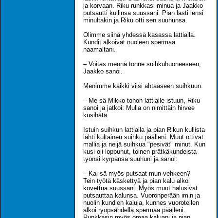
ja korvaan. Riku runkkasi minua ja Jaakko
putsautti kullinsa suussani. Pian lasti lensi
minultakin ja Riku otti sen suuhunsa.
Olimme siinä yhdessä kasassa lattialla.
Kundit alkoivat nuoleen spermaa
naamaltani.
– Voitas mennä tonne suihkuhuoneeseen,
Jaakko sanoi.
Menimme kaikki viisi ahtaaseen suihkuun.
– Me sä Mikko tohon lattialle istuun, Riku
sanoi ja jatkoi: Mulla on nimittäin hirvee
kusihätä.
Istuin suihkun lattialla ja pian Rikun kullista
lähti kultainen suihku päälleni. Muut ottivat
mallia ja neljä suihkua "pesivät" minut. Kun
kusi oli loppunut, toinen prätkäkundeista
työnsi kyrpänsä suuhuni ja sanoi:
– Kai sä myös putsaat mun vehkeen?
Tein työtä käskettyä ja pian kalu alkoi
kovettua suussani. Myös muut halusivat
putsauttaa kalunsa. Vuoronperään imin ja
nuolin kundien kaluja, kunnes vuorotellen
alkoi ryöpsähdellä spermaa päälleni.
Runkkasin myös omaa kaluani ja pian