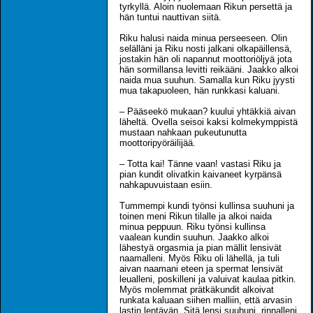
tyrkyllä. Aloin nuolemaan Rikun persettä ja
hän tuntui nauttivan siitä.
Riku halusi naida minua perseeseen. Olin
selälläni ja Riku nosti jalkani olkapäillensä,
jostakin hän oli napannut moottoriöljyä jota
hän sormillansa levitti reikääni. Jaakko alkoi
naida mua suuhun. Samalla kun Riku jyysti
mua takapuoleen, hän runkkasi kaluani.
– Pääseekö mukaan? kuului yhtäkkiä aivan
läheltä. Ovella seisoi kaksi kolmekymppistä
mustaan nahkaan pukeutunutta
moottoripyöräilijää.
– Totta kai! Tänne vaan! vastasi Riku ja
pian kundit olivatkin kaivaneet kyrpänsä
nahkapuvuistaan esiin.
Tummempi kundi työnsi kullinsa suuhuni ja
toinen meni Rikun tilalle ja alkoi naida
minua peppuun. Riku työnsi kullinsa
vaalean kundin suuhun. Jaakko alkoi
lähestyä orgasmia ja pian mällit lensivät
naamalleni. Myös Riku oli lähellä, ja tuli
aivan naamani eteen ja spermat lensivät
leualleni, poskilleni ja valuivat kaulaa pitkin.
Myös molemmat prätkäkundit alkoivat
runkata kaluaan siihen malliin, että arvasin
lastin lentävän. Sitä lensi suuhuni, rinnalleni