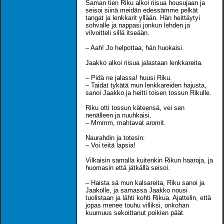
Saman tien Riku alkoi riisua housujaan ja
seisoi siinä meidän edessämme pelkät
tangat ja lenkkarit yllään. Hän heittäytyi
sohvalle ja nappasi jonkun lehden ja
vilvoitteli sillä itseään.
– Aah! Jo helpottaa, hän huokaisi.
Jaakko alkoi riisua jalastaan lenkkareita.
– Pidä ne jalassa! huusi Riku.
– Taidat tykätä mun lenkkareiden hajusta,
sanoi Jaakko ja heitti toisen tossun Rikulle.
Riku otti tossun käteensä, vei sen
nenälleen ja nuuhkaisi.
– Mmmm, mahtavat aromit.
Naurahdin ja totesin:
– Voi teitä lapsia!
Vilkaisin samalla kuitenkin Rikun haaroja, ja
huomasin että jätkällä seisoi.
– Haista sä mun kalsareita, Riku sanoi ja
Jaakolle, ja samassa Jaakko nousi
tuolistaan ja lähti kohti Rikua. Ajattelin, että
jopas menee touhu villiksi, onkohan
kuumuus sekoittanut poikien päät.