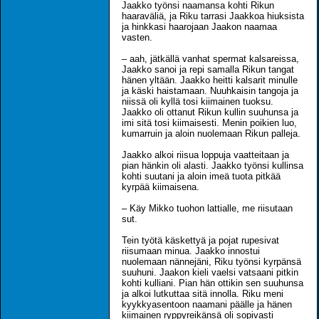
Jaakko työnsi naamansa kohti Rikun
haaraväliä, ja Riku tarrasi Jaakkoa hiuksista
ja hinkkasi haarojaan Jaakon naamaa
vasten.
– aah, jätkällä vanhat spermat kalsareissa,
Jaakko sanoi ja repi samalla Rikun tangat
hänen yltään. Jaakko heitti kalsarit minulle
ja käski haistamaan. Nuuhkaisin tangoja ja
niissä oli kyllä tosi kiimainen tuoksu.
Jaakko oli ottanut Rikun kullin suuhunsa ja
imi sitä tosi kiimaisesti. Menin poikien luo,
kumarruin ja aloin nuolemaan Rikun palleja.
Jaakko alkoi riisua loppuja vaatteitaan ja
pian hänkin oli alasti. Jaakko työnsi kullinsa
kohti suutani ja aloin imeä tuota pitkää
kyrpää kiimaisena.
– Käy Mikko tuohon lattialle, me riisutaan
sut.
Tein työtä käskettyä ja pojat rupesivat
riisumaan minua. Jaakko innostui
nuolemaan nännejäni, Riku työnsi kyrpänsä
suuhuni. Jaakon kieli vaelsi vatsaani pitkin
kohti kulliani. Pian hän ottikin sen suuhunsa
ja alkoi lutkuttaa sitä innolla. Riku meni
kyykkyasentoon naamani päälle ja hänen
kiimainen ryppyreikänsä oli sopivasti