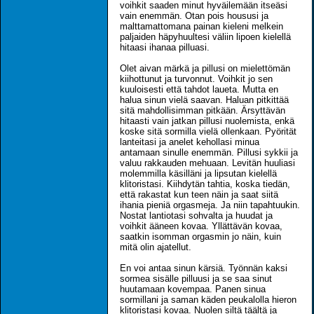
voihkit saaden minut hyväilemään itseäsi
vain enemmän. Otan pois housusi ja
malttamattomana painan kieleni melkein
paljaiden häpyhuultesi väliin lipoen kielellä
hitaasi ihanaa pilluasi.
Olet aivan märkä ja pillusi on mielettömän
kiihottunut ja turvonnut. Voihkit jo sen
kuuloisesti että tahdot laueta. Mutta en
halua sinun vielä saavan. Haluan pitkittää
sitä mahdollisimman pitkään. Ärsyttävän
hitaasti vain jatkan pillusi nuolemista, enkä
koske sitä sormilla vielä ollenkaan. Pyörität
lanteitasi ja anelet kehollasi minua
antamaan sinulle enemmän. Pillusi sykkii ja
valuu rakkauden mehuaan. Levitän huuliasi
molemmilla käsilläni ja lipsutan kielellä
klitoristasi. Kiihdytän tahtia, koska tiedän,
että rakastat kun teen näin ja saat siitä
ihania pieniä orgasmeja. Ja niin tapahtuukin.
Nostat lantiotasi sohvalta ja huudat ja
voihkit ääneen kovaa. Yllättävän kovaa,
saatkin isomman orgasmin jo näin, kuin
mitä olin ajatellut.
En voi antaa sinun kärsiä. Työnnän kaksi
sormea sisälle pilluusi ja se saa sinut
huutamaan kovempaa. Panen sinua
sormillani ja saman käden peukalolla hieron
klitoristasi kovaa. Nuolen siltä täältä ja