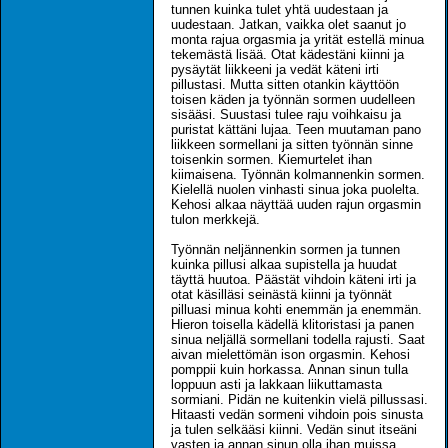
tunnen kuinka tulet yhtä uudestaan ja
uudestaan. Jatkan, vaikka olet saanut jo
monta rajua orgasmia ja yrität estellä minua
tekemästä lisää. Otat kädestäni kiinni ja
pysäytät liikkeeni ja vedät käteni irti
pillustasi. Mutta sitten otankin käyttöön
toisen käden ja työnnän sormen uudelleen
sisääsi. Suustasi tulee raju voihkaisu ja
puristat kättäni lujaa. Teen muutaman pano
liikkeen sormellani ja sitten työnnän sinne
toisenkin sormen. Kiemurtelet ihan
kiimaisena. Työnnän kolmannenkin sormen.
Kielellä nuolen vinhasti sinua joka puolelta.
Kehosi alkaa näyttää uuden rajun orgasmin
tulon merkkejä.
Työnnän neljännenkin sormen ja tunnen
kuinka pillusi alkaa supistella ja huudat
täyttä huutoa. Päästät vihdoin käteni irti ja
otat käsilläsi seinästä kiinni ja työnnät
pilluasi minua kohti enemmän ja enemmän.
Hieron toisella kädellä klitoristasi ja panen
sinua neljällä sormellani todella rajusti. Saat
aivan mielettömän ison orgasmin. Kehosi
pomppii kuin horkassa. Annan sinun tulla
loppuun asti ja lakkaan liikuttamasta
sormiani. Pidän ne kuitenkin vielä pillussasi.
Hitaasti vedän sormeni vihdoin pois sinusta
ja tulen selkääsi kiinni. Vedän sinut itseäni
vasten ja annan sinun olla ihan muissa