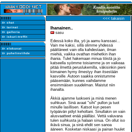
<<< takaisin
chat
Ihanainen..
tarinat
galleria
sasu
iskuri-treffit
Edessä koko ilta, yö ja aamu kanssasi...
Vain me kaksi, sillä olimme yhdessä
elokuvat
päättäneet vain olla kahdestaan, ilman
puhelinviihde
miehiä, vaikka ovathan miehetkin ihan
ihania. Tulet hakemaan minua töistä ja jo
katseella syömme toisiamme ja on vaikeaa
pitää ilmettä peruslukemilla, väkisinkin pieni
kiimainen hymy ilmestyy ihan itsestään
kasvoille. Autoon saakka onnistumme
pääsemään, kunnes vaihdamme
ensimmäisen suudelman. Maistut niin
ihanalta.
Äkkiä ajamme luokseni ja minä menen
suihkuun. Sinä avaat "sihi" pullon ja tuot
minulle lasillisen. Katsot kun pesen
työpäivän pölyt keholtani. Sinullakin on vain
alusvaatteet enää päälläsi. Vettä valuvana
tulen suihkusta ja halaan sinua. On ollut iso
ikävä sinua, ja sinä ehdit sen sanoa
ääneen. Kosketan niskaasi ja painan huulet