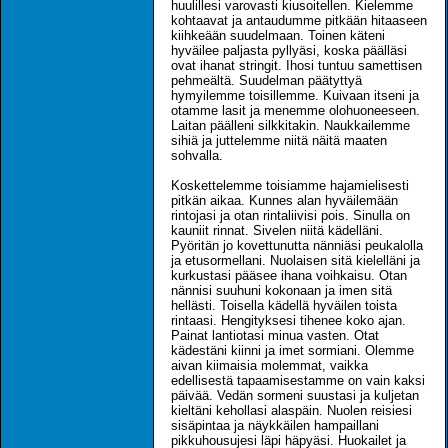
huulillesi varovasti kiusoitellen. Kielemme
kohtaavat ja antaudumme pitkään hitaaseen
kiihkeään suudelmaan. Toinen käteni
hyväilee paljasta pyllyäsi, koska päälläsi
ovat ihanat stringit. Ihosi tuntuu samettisen
pehmeältä. Suudelman päätyttyä
hymyilemme toisillemme. Kuivaan itseni ja
otamme lasit ja menemme olohuoneeseen.
Laitan päälleni silkkitakin. Naukkailemme
sihiä ja juttelemme niitä näitä maaten
sohvalla.
Koskettelemme toisiamme hajamielisesti
pitkän aikaa. Kunnes alan hyväilemään
rintojasi ja otan rintaliivisi pois. Sinulla on
kauniit rinnat. Sivelen niitä kädelläni.
Pyöritän jo kovettunutta nänniäsi peukalolla
ja etusormellani. Nuolaisen sitä kielelläni ja
kurkustasi pääsee ihana voihkaisu. Otan
nännisi suuhuni kokonaan ja imen sitä
hellästi. Toisella kädellä hyväilen toista
rintaasi. Hengityksesi tihenee koko ajan.
Painat lantiotasi minua vasten. Otat
kädestäni kiinni ja imet sormiani. Olemme
aivan kiimaisia molemmat, vaikka
edellisestä tapaamisestamme on vain kaksi
päivää. Vedän sormeni suustasi ja kuljetan
kieltäni kehollasi alaspäin. Nuolen reisiesi
sisäpintaa ja näykkäilen hampaillani
pikkuhousujesi läpi häpyäsi. Huokailet ja