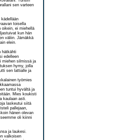
alkoväliäni. Tunsin
urallani sen varteen
 kädellään
vaavan toisella
oikein, ei miehellä
ljastuivat kun hän
een väliin. Jämäkkä
ain elein.
 hätkähti
si edelleen
ni miehen silmissä ja
otuksen hymy, jolla
i sen lattialle ja
eikkalainen työmies
unkkaamassa
en tuntui hyvältä ja
itään. Mies koukisti
sa kaulaan asti.
ja laskeutui siitä
steli pallejaan,
uskoin hänen olevan
tseemme oli kiinni
nsa ja laukesi.
en valkoisen