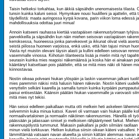
Taisin hetkeksi torkahtaa, kun äkkiä säpsähdin unenomaisesta tilasta. Ol
tunsin kuinka kaluni seisoi. Hymynkare nousi huulilleni ja ajattelin, että
täydellistä: maata auringossa kyrpä kovana, parin viikon loma edessä j
mahdollisuuksia odottaa juuri minua!
Annoin katseeni rauhassa kiertää vastapäisen rakennustyömaan tyhjiss
parvekkeilla ja säpsähdin kun näin miehen seisovan vastapäisen rake
kerroksessa, huoneessa jonka parvekeovet ja ikkunat olivat vielä asenta
seistä piilossa huoneen varjoissa, enkä usko, että hän tajusi minun hu
Vasta nyt muistin olevani täysin alasti ja kullini edelleen seisovan renn
vasemmalle vinossa. Kiihotuin tilanteesta lisää ja mietin mitä nyt tapahtu
seurasin kuinka mies reagoisi näkemäänsä ja koska hän ei ainakaan pois
kääntänyt katsettaan pois päättelin, että se mitä mies näki oli hänen mi
kiinnostavaa.
Nostin oikeaa polveani hiukan ylöspäin ja laskin vasemman jalkani tuolilt
mies paremmin näkisi mitä halusin hänen näkevän. Nostin käteni uudell
venyttelin selkäni kaarella ja samalla tunsin kuinka kyrpääni pumppautui 
paisui entisestään. Käänsin päätäni hiukan vasemmalle ja varovasti silmie
mitä mies nyt tekisi.
Hän seisoi edelleen paikallaan mutta otti melkein heti askeleen lähemmä
selvemmin kuka minua katsoi. Kaveri oli varmaan vain hiukan päälle 
normaalivartaloinen ja normaalin näköinen rakennusmies. Hänellä oli t
päässään ja jalassaan siniset jo melkoisen rähjääntyneet farkut. Miehen 
rakennuspölystä tummunut. Makasin paikallani ja pidin silmiäni raollaan n
minun vielä torkkuvan. Hetken kuluttua siirsin oikean käteni vatsalleni. 
lämmittämää vatsaani navan alueelta ja siirsin kättäni alemmas navan al