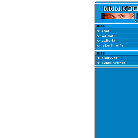
chat
tarinat
galleria
iskuri-treffit
elokuvat
puhelinviihde