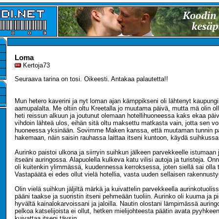
Loma
Kertoja73
Seuraava tarina on tosi. Oikeesti. Antakaa palautetta!!
Mun hetero kaverini ja nyt loman ajan kämppikseni oli lähtenyt kaupungi
aamupalalta. Me oltiin oltu Kreetalla jo muutama päivä, mutta mä olin 
heti reissun alkuun ja joutunut olemaan hotellihuoneessa kaks ekaa päi
vihdoin lähteä ulos, eihän sitä oltu maksettu matkasta vain, jotta sen voi
huoneessa yksinään. Sovimme Maken kanssa, että muutaman tunnin pä
hakemaan, näin saisin rauhassa laittaa itseni kuntoon, käydä suihkussa
Aurinko paistoi ulkona ja siirryin suihkun jälkeen parvekkeelle istumaan
itseäni auringossa. Alapuolella kulkeva katu vilisi autoja ja turisteja.
oli kuitenkin ylimmässä, kuudennessa kerroksessa, joten siellä sai olla
Vastapäätä ei edes ollut vielä hotellia, vasta uuden sellaisen rakennus
Olin vielä suihkun jäljiltä märkä ja kuivattelin parvekkeella aurinkotuolis
pääni taakse ja suoristin itseni pehmeään tuoliin. Aurinko oli kuuma ja pi
hyvältä kainalokarvoissani ja jaloilla. Nautin olostani lämpimässä auring
pelkoa katselijoista ei ollut, hetken mielijohteesta päätin avata pyyhkeen
kuivattaa itseni täysin.