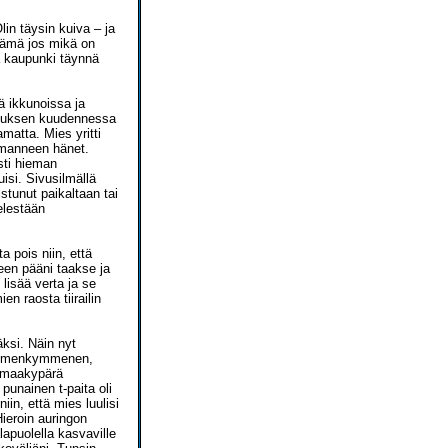
in täysin kuiva – ja
 tämä jos mikä on
a kaupunki täynnä
ä ikkunoissa ja
nnuksen kuudennessa
matta. Mies yritti
omanneen hänet.
osti hieman
isi. Sivusilmällä
tunut paikaltaan tai
elestään
a pois niin, että
een pääni taakse ja
lisää verta ja se
n raosta tiirailin
ksi. Näin nyt
kolmenkymmenen,
yömaakypärä
punainen t-paita oli
iin, että mies luulisi
Hieroin auringon
apuolella kasvaville