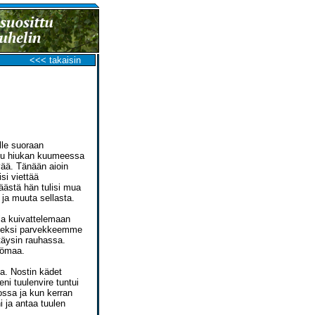
<<< takaisin
lle suoraan
ollu hiukan kuumeessa
vää. Tänään aioin
si viettää
ästä hän tulisi mua
 ja muuta sellasta.
 ja kuivattelemaan
 Onneksi parvekkeemme
 täysin rauhassa.
työmaa.
sa. Nostin kädet
eni tuulenvire tuntui
ossa ja kun kerran
i ja antaa tuulen