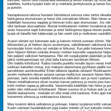
karvoille, hieroin niitä muutamalla liikkeellä ja liikutin kättäni nyt kohti j
kädelläni, kuinka kyrpäni kärki oli jo märkänä jännityksestä ja tartuin ko
ja puristin.
Vastapäisessä talossa huoneen hämärässä seisova mies tarttui oikealla
farkkujensa etumukseen ja hieroi sitä voimakkain liikkein. Näin hänen a
kädellään housunsa nappeja ja hierovan koko ajan etumustaan. Jos näin 
ollut lainkaan alusvaatteita. Mustat kreikkalaisen miehen munakarvat pa
avasi housunsa napit kokonaan ja antoi farkkujensa tippua reisien puol
kyrpä oli hänellä heti kädessään ja hän veteli sitä jo melkoisen vauhdikk
Avasin silmäni nyt kokonaan auki ja katsoin miestä suoraan silmiin. Hän
liikkeestäni ja oli hetken täysin avuttomana, säikähtäneen näköisenä kä
kyrvässään kiinni mutta nyt sekään ei liikkunut. Kun pidin katseeni kiin
aloin hiljaisin liikkein runkata ilmestyi miehen kasvoille vapautunut help
hän paljasti valkoiset hampaansa. Hän otti suojakypärän päästään ja tiputt
jatkoi runkkaamistaan nyt yhtä lailla kanssani raivokkain liikkein.
Olin todella kiihottunut. Kadun toisella puolella minulle täysin vieras kr
runkkasi katsellen minua, kun makasin alastomana pyyhkeen päällä r
parvekkeen aurinkotuolilla! Eihän tällaista tapahdu oikeasti! Runkkaamin
arvelin miehenkin olevan asiasta samaa mieltä kun seurasin hänen liikke
polviaan, laski toisella kädellä farkkunsa nilkkoihin asti ja nosti t-paitan
Hänen rintalihaksensa olivat mustan karvan peitossa ja musta jono karvo
kohti miehen napaa ja jalkoväliä. Vasemmalla kädellään hän hieroi ja puri
joiden näin roikkuvan kiihottavasti. Hänen suunsa oli jo hiukan auki ja 
lähellä laukeamista - itsekään en ollut enää siitä kaukana. Koko ajan ka
toistemme silmissä ja runkkaavissa käsissä.
Mies koukisti äkkiä selkäänsä ja polviaan, käänsi kyrpänsä kohti vatsaa
Kuulin vaimean huudahduksen jopa kadun metelin yli kun katselin mieh