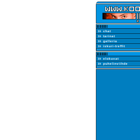
chat
tarinat
galleria
iskuri-treffit
elokuvat
puhelinviihde