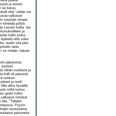
ihana pidellä
suuni ja annoin
n se liukuu
okaili että "sähän oot
tuivat valkoiset
ullin suustani omaan
n kiinteää pyllyä.
än Lassen kullia. Ian
 etumukselleen ja
stan kullin jonka
Ajattelin että voiko
ta, nuolin sitä joka
ristelin Ianin
Ei se mitään, haluan
stin pakaroista
i suuhuni
tä vähän suolaista ja
 kulli oli paisunut
yä ruiskusi
oleeni ja nuoli
 Hän alkoi hyväillä
myös miltä tuntuu
n upotti kullini
valkoiset rintsikat
i olla. "Tältäkö
 kimpussa. Pyysin
auhojen reunustama
 nuolaisin paisuneita