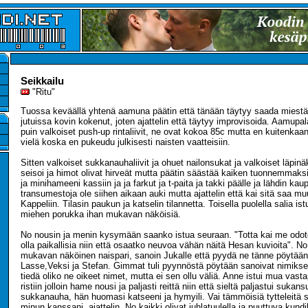
Seikkailu
"Ritu"
Tuossa keväällä yhtenä aamuna päätin että tänään täytyy saada miestä
jutuissa kovin kokenut, joten ajattelin että täytyy improvisoida. Aamupal
puin valkoiset push-up rintaliivit, ne ovat kokoa 85c mutta en kuitenkaan 
vielä koska en pukeudu julkisesti naisten vaatteisiin.
Sitten valkoiset sukkanauhaliivit ja ohuet nailonsukat ja valkoiset läpinäk
seisoi ja himot olivat hirveät mutta päätin säästää kaiken tuonnemmaksi.
ja minihameeni kassiin ja ja farkut ja t-paita ja takki päälle ja lähdin kau
transumestoja ole siihen aikaan auki mutta ajattelin että kai sitä saa muu
Kappeliin. Tilasin paukun ja katselin tilannetta. Toisella puolella salia is
miehen porukka ihan mukavan näköisiä.
No nousin ja menin kysymään saanko istua seuraan. "Totta kai me odote
olla paikallisia niin että osaatko neuvoa vähän näitä Hesan kuvioita". No
mukavan näköinen naispari, sanoin Jukalle että pyydä ne tänne pöytään.
Lasse,Veksi ja Stefan. Gimmat tuli pyynnöstä pöytään sanoivat nimikse
tiedä oliko ne oikeet nimet, mutta ei sen ollu väliä. Anne istui mua vastap
ristiin jolloin hame nousi ja paljasti reittä niin että sieltä paljastui sukan
sukkanauha, hän huomasi katseeni ja hymyili. Vai tämmöisiä tytteleitä sa
minun kanssani, ajattelin. No kaikki olivat juhlatuulella ja puuttuva kundi