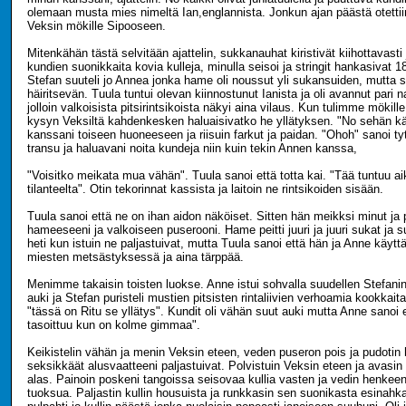
olemaan musta mies nimeltä Ian,englannista. Jonkun ajan päästä otettiin 
Veksin mökille Sipooseen.
Mitenkähän tästä selvitään ajattelin, sukkanauhat kiristivät kiihottavasti j
kundien suonikkaita kovia kulleja, minulla seisoi ja stringit hankasivat 1
Stefan suuteli jo Annea jonka hame oli noussut yli sukansuiden, mutta 
häiritsevän. Tuula tuntui olevan kiinnostunut Ianista ja oli avannut pari 
jolloin valkoisista pitsirintsikoista näkyi aina vilaus. Kun tulimme möki
kysyn Veksiltä kahdenkesken haluaisivatko he yllätyksen. "No sehän k
kanssani toiseen huoneeseen ja riisuin farkut ja paidan. "Ohoh" sanoi tyt
transu ja haluavani noita kundeja niin kuin tekin Annen kanssa,
"Voisitko meikata mua vähän". Tuula sanoi että totta kai. "Tää tuntuu aik
tilanteelta". Otin tekorinnat kassista ja laitoin ne rintsikoiden sisään.
Tuula sanoi että ne on ihan aidon näköiset. Sitten hän meikksi minut ja
hameeseeni ja valkoiseen puserooni. Hame peitti juuri ja juuri sukat ja
heti kun istuin ne paljastuivat, mutta Tuula sanoi että hän ja Anne käytt
miesten metsästyksessä ja aina tärppää.
Menimme takaisin toisten luokse. Anne istui sohvalla suudellen Stefanin
auki ja Stefan puristeli mustien pitsisten rintaliivien verhoamia kookkaita
"tässä on Ritu se yllätys". Kundit oli vähän suut auki mutta Anne sanoi 
tasoittuu kun on kolme gimmaa".
Keikistelin vähän ja menin Veksin eteen, veden puseron pois ja pudotin 
seksikkäät alusvaatteeni paljastuivat. Polvistuin Veksin eteen ja avasin
alas. Painoin poskeni tangoissa seisovaa kullia vasten ja vedin henkee
tuoksua. Paljastin kullin housuista ja runkkasin sen suonikasta esinahka