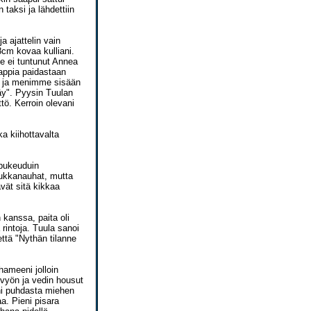
taksi ja lähdettiin
a ajattelin vain
8cm kovaa kulliani.
se ei tuntunut Annea
nappia paidastaan
lle ja menimme sisään
äy". Pyysin Tuulan
tö. Kerroin olevani
a kiihottavalta
 pukeuduin
 sukkanauhat, mutta
ävät sitä kikkaa
 kanssa, paita oli
 rintoja. Tuula sanoi
että "Nythän tilanne
hameeni jolloin
 vyön ja vedin housut
ni puhdasta miehen
a. Pieni pisara