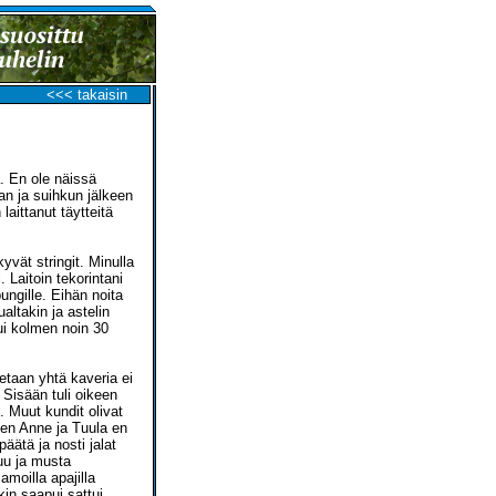
<<< takaisin
. En ole näissä
an ja suihkun jälkeen
laittanut täytteitä
yvät stringit. Minulla
 Laitoin tekorintani
pungille. Eihän noita
altakin ja astelin
tui kolmen noin 30
taan yhtä kaveria ei
 Sisään tuli oikeen
 Muut kundit olivat
en Anne ja Tuula en
äätä ja nosti jalat
suu ja musta
moilla apajilla
kin saapui sattui