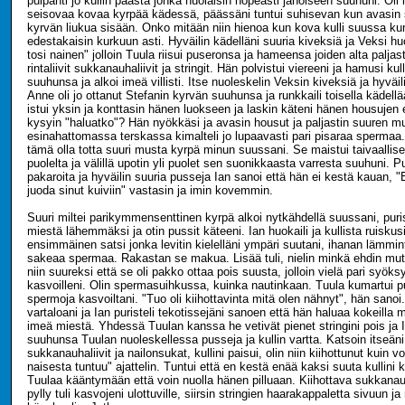
pulpahti jo kullin päästä jonka nuolaisin nopeasti janoiseen suuhuni. Oli 
seisovaa kovaa kyrpää kädessä, päässäni tuntui suhisevan kun avasin 
kyrvän liukua sisään. Onko mitään niin hienoa kun kova kulli suussa ku
edestakaisin kurkuun asti. Hyväilin kädelläni suuria kiveksiä ja Veksi hu
tosi nainen" jolloin Tuula riisui puseronsa ja hameensa joiden alta paljas
rintaliivit sukkanauhaliivit ja stringit. Hän polvistui viereeni ja hamusi k
suuhunsa ja alkoi imeä villisti. Itse nuoleskelin Veksin kiveksiä ja hyväili
Anne oli jo ottanut Stefanin kyrvän suuhunsa ja runkkaili toisella kädellä
istui yksin ja konttasin hänen luokseen ja laskin käteni hänen housujen
kysyin "haluatko"? Hän nyökkäsi ja avasin housut ja paljastin suuren mu
esinahattomassa terskassa kimalteli jo lupaavasti pari pisaraa spermaa. 
tämä olla totta suuri musta kyrpä minun suussani. Se maistui taivaallisel
puolelta ja välillä upotin yli puolet sen suonikkaasta varresta suuhuni. Pu
pakaroita ja hyväilin suuria pusseja Ian sanoi että hän ei kestä kauan, "
juoda sinut kuiviin" vastasin ja imin kovemmin.
Suuri miltei parikymmensenttinen kyrpä alkoi nytkähdellä suussani, puri
miestä lähemmäksi ja otin pussit käteeni. Ian huokaili ja kullista ruiskus
ensimmäinen satsi jonka levitin kielelläni ympäri suutani, ihanan lämmin
sakeaa spermaa. Rakastan se makua. Lisää tuli, nielin minkä ehdin mutta
niin suureksi että se oli pakko ottaa pois suusta, jolloin vielä pari syöks
kasvoilleni. Olin spermasuihkussa, kuinka nautinkaan. Tuula kumartui pu
spermoja kasvoiltani. "Tuo oli kiihottavinta mitä olen nähnyt", hän sanoi.
vartaloani ja Ian puristeli tekotissejäni sanoen että hän haluaa kokeilla 
imeä miestä. Yhdessä Tuulan kanssa he vetivät pienet stringini pois ja Ia
suuhunsa Tuulan nuoleskellessa pusseja ja kullin vartta. Katsoin itseäni 
sukkanauhaliivit ja nailonsukat, kullini paisui, olin niin kiihottunut kuin vo
naisesta tuntuu" ajattelin. Tuntui että en kestä enää kaksi suuta kullini
Tuulaa kääntymään että voin nuolla hänen pilluaan. Kiihottava sukkan
pylly tuli kasvojeni ulottuville, siirsin stringien haarakappaletta sivuun ja