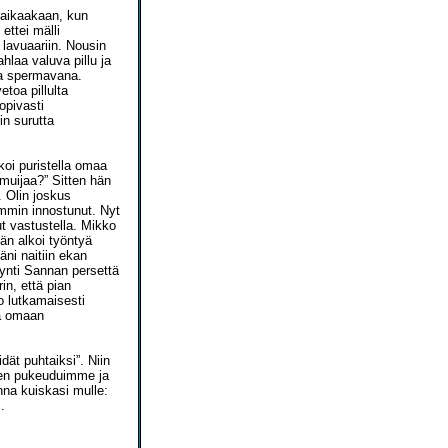
aikaakaan, kun
ettei mälli
 lavuaariin. Nousin
hlaa valuva pillu ja
ma spermavana.
etoa pillulta
opivasti
in surutta
lkoi puristella omaa
 muijaa?” Sitten hän
. Olin joskus
iemmin innostunut. Nyt
t vastustella. Mikko
än alkoi työntyä
äni naitiin ekan
 kynti Sannan persettä
in, että pian
o lutkamaisesti
sä omaan
ät puhtaiksi”. Niin
itten pukeuduimme ja
na kuiskasi mulle:
.