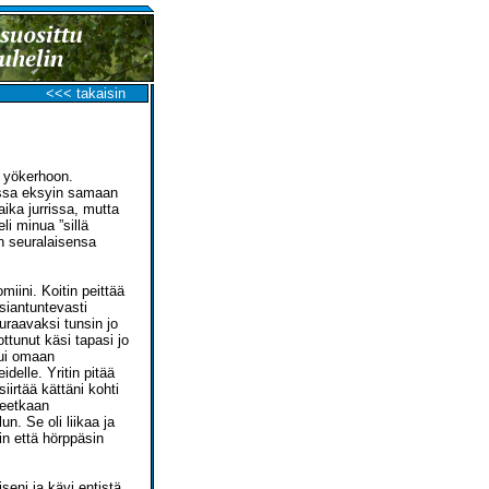
<<< takaisin
n yökerhoon.
eessa eksyin samaan
ika jurrissa, mutta
i minua ”sillä
n seuralaisensa
iini. Koitin peittää
siantuntevasti
uraavaksi tunsin jo
ttunut käsi tapasi jo
tui omaan
delle. Yritin pitää
iirtää kättäni kohti
neetkaan
un. Se oli liikaa ja
in että hörppäsin
eni ja kävi entistä