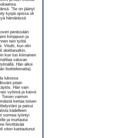
 mukaansa.
änsä. ”Se on jäänyt
ly kyrpä ojossa oli
eltyä hämärässä
ti oven perässään
jeni kimppuun ja
nnen tein työtä
 Vitutti, kun olin
i aloittanutkin,
oin kun tuo kiimainen
i mahlaa valuvan
rytinällä. Hän alkoi
n liioittelematta).
lla lukossa
issäni jotain
käytös. Hän vain
asi vyönsä ja kaivoi
”. Toisen vaimon
mmäistä kertaa toisen
telystäni ja paisui
tista kädelleen
ri sormea työntyi
le ja murtautui
me hirvittävää
li siten kantautunut