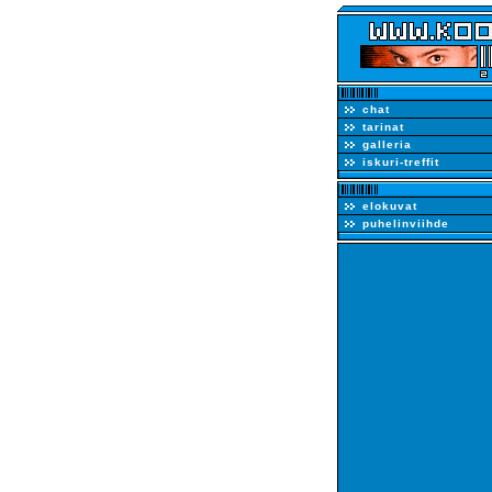
chat
tarinat
galleria
iskuri-treffit
elokuvat
puhelinviihde