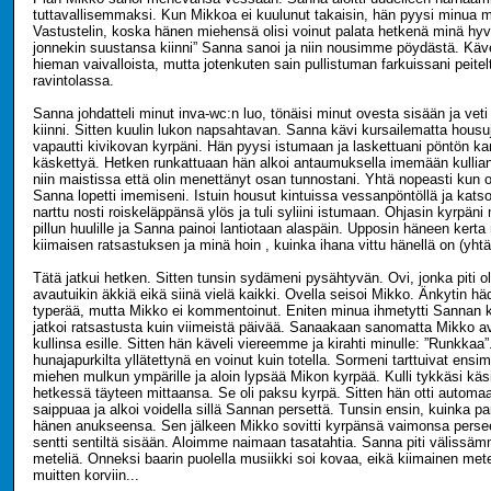
tuttavallisemmaksi. Kun Mikkoa ei kuulunut takaisin, hän pyysi minua
Vastustelin, koska hänen miehensä olisi voinut palata hetkenä minä hyv
jonnekin suustansa kiinni” Sanna sanoi ja niin nousimme pöydästä. Käve
hieman vaivalloista, mutta jotenkuten sain pullistuman farkuissani peit
ravintolassa.
Sanna johdatteli minut inva-wc:n luo, tönäisi minut ovesta sisään ja ve
kiinni. Sitten kuulin lukon napsahtavan. Sanna kävi kursailematta housu
vapautti kivikovan kyrpäni. Hän pyysi istumaan ja laskettuani pöntön ka
käskettyä. Hetken runkattuaan hän alkoi antaumuksella imemään kulliani.
niin maistissa että olin menettänyt osan tunnostani. Yhtä nopeasti kun ol
Sanna lopetti imemiseni. Istuin housut kintuissa vessanpöntöllä ja kats
narttu nosti roiskeläppänsä ylös ja tuli syliini istumaan. Ohjasin kyrpän
pillun huulille ja Sanna painoi lantiotaan alaspäin. Upposin häneen kerta 
kiimaisen ratsastuksen ja minä hoin , kuinka ihana vittu hänellä on (yhtää
Tätä jatkui hetken. Sitten tunsin sydämeni pysähtyvän. Ovi, jonka piti o
avautuikin äkkiä eikä siinä vielä kaikki. Ovella seisoi Mikko. Änkytin häd
typerää, mutta Mikko ei kommentoinut. Eniten minua ihmetytti Sannan 
jatkoi ratsastusta kuin viimeistä päivää. Sanaakaan sanomatta Mikko av
kullinsa esille. Sitten hän käveli viereemme ja kirahti minulle: ”Runkkaa
hunajapurkilta yllätettynä en voinut kuin totella. Sormeni tarttuivat ensi
miehen mulkun ympärille ja aloin lypsää Mikon kyrpää. Kulli tykkäsi käsit
hetkessä täyteen mittaansa. Se oli paksu kyrpä. Sitten hän otti automaa
saippuaa ja alkoi voidella sillä Sannan persettä. Tunsin ensin, kuinka pa
hänen anukseensa. Sen jälkeen Mikko sovitti kyrpänsä vaimonsa perseel
sentti sentiltä sisään. Aloimme naimaan tasatahtia. Sanna piti välissäm
meteliä. Onneksi baarin puolella musiikki soi kovaa, eikä kiimainen mete
muitten korviin...