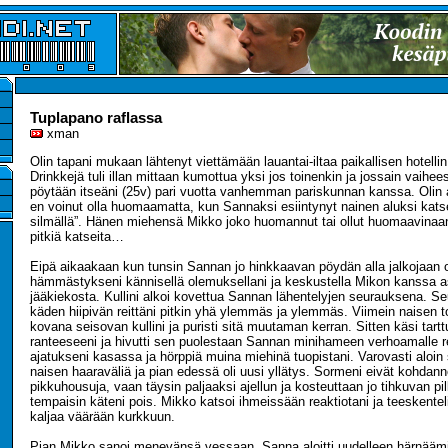
Tuplapano raflassa
xman
Olin tapani mukaan lähtenyt viettämään lauantai-iltaa paikallisen hotelli
Drinkkejä tuli illan mittaan kumottua yksi jos toinenkin ja jossain vaih
pöytään itseäni (25v) pari vuotta vanhemman pariskunnan kanssa. Olin a
en voinut olla huomaamatta, kun Sannaksi esiintynyt nainen aluksi katsel
silmällä”. Hänen miehensä Mikko joko huomannut tai ollut huomaavinaa
pitkiä katseita…
Eipä aikaakaan kun tunsin Sannan jo hinkkaavan pöydän alla jalkojaan om
hämmästykseni kännisellä olemuksellani ja keskustella Mikon kanssa a
jääkiekosta. Kullini alkoi kovettua Sannan lähentelyjen seurauksena. Se
käden hiipivän reittäni pitkin yhä ylemmäs ja ylemmäs. Viimein naisen to
kovana seisovan kullini ja puristi sitä muutaman kerran. Sitten käsi tart
ranteeseeni ja hivutti sen puolestaan Sannan minihameen verhoamalle rei
ajatukseni kasassa ja hörppiä muina miehinä tuopistani. Varovasti aloin s
naisen haaraväliä ja pian edessä oli uusi yllätys. Sormeni eivät kohdan
pikkuhousuja, vaan täysin paljaaksi ajellun ja kosteuttaan jo tihkuvan pill
tempaisin käteni pois. Mikko katsoi ihmeissään reaktiotani ja teeskentel
kaljaa väärään kurkkuun.
Pian Mikko sanoi menevänsä vessaan. Sanna aloitti uudelleen härnäämis