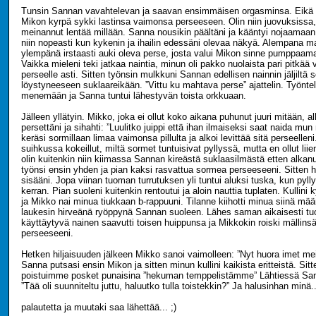
Tunsin Sannan vavahtelevan ja saavan ensimmäisen orgasminsa. Eikä 
Mikon kyrpä sykki lastinsa vaimonsa perseeseen. Olin niin juovuksissa, 
meinannut lentää millään. Sanna nousikin päältäni ja kääntyi nojaamaan
niin nopeasti kun kykenin ja ihailin edessäni olevaa näkyä. Alempana ma
ylempänä irstaasti auki oleva perse, josta valui Mikon sinne pumppaa
Vaikka mieleni teki jatkaa naintia, minun oli pakko nuolaista pari pitkää v
perseelle asti. Sitten työnsin mulkkuni Sannan edellisen nainnin jäljiltä s
löystyneeseen suklaareikään. ”Vittu ku mahtava perse” ajattelin. Työntel
menemään ja Sanna tuntui lähestyvän toista orkkuaan.
Jälleen yllätyin. Mikko, joka ei ollut koko aikana puhunut juuri mitään, a
persettäni ja sihahti: ”Luulitko juippi että ihan ilmaiseksi saat naida mun
keräsi sormillaan limaa vaimonsa pillulta ja alkoi levittää sitä perseelleni
suihkussa kokeillut, miltä sormet tuntuisivat pyllyssä, mutta en ollut li
olin kuitenkin niin kiimassa Sannan kireästä suklaasilmästä etten alkanu
työnsi ensin yhden ja pian kaksi rasvattua sormea perseeseeni. Sitten h
sisääni. Jopa viinan tuoman turrutuksen yli tuntui aluksi tuska, kun pylly
kerran. Pian suoleni kuitenkin rentoutui ja aloin nauttia tuplaten. Kullini
ja Mikko nai minua tiukkaan b-rappuuni. Tilanne kiihotti minua siinä määr
laukesin hirveänä ryöppynä Sannan suoleen. Lähes saman aikaisesti tu
käyttäytyvä nainen saavutti toisen huippunsa ja Mikkokin roiski mällin
perseeseeni.
Hetken hiljaisuuden jälkeen Mikko sanoi vaimolleen: ”Nyt huora imet meid
Sanna putsasi ensin Mikon ja sitten minun kullini kaikista eritteistä. S
poistuimme posket punaisina ”hekuman temppelistämme” Lähtiessä San
”Tää oli suunniteltu juttu, haluutko tulla toistekkin?” Ja halusinhan minä..
palautetta ja muutaki saa lähettää... ;)