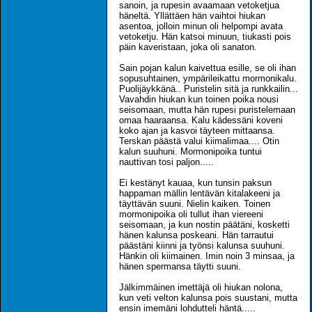
sanoin, ja rupesin avaamaan vetoketjua
häneltä. Yllättäen hän vaihtoi hiukan
asentoa, jolloin minun oli helpompi avata
vetoketju. Hän katsoi minuun, tiukasti pois
päin kaveristaan, joka oli sanaton.
Sain pojan kalun kaivettua esille, se oli ihan
sopusuhtainen, ympärileikattu mormonikalu.
Puolijäykkänä.. Puristelin sitä ja runkkailin...
Vavahdin hiukan kun toinen poika nousi
seisomaan, mutta hän rupesi puristelemaan
omaa haaraansa. Kalu kädessäni koveni
koko ajan ja kasvoi täyteen mittaansa.
Terskan päästä valui kiimalimaa.... Otin
kalun suuhuni. Mormonipoika tuntui
nauttivan tosi paljon.....
Ei kestänyt kauaa, kun tunsin paksun
happaman mällin lentävän kitalakeeni ja
täyttävän suuni. Nielin kaiken. Toinen
mormonipoika oli tullut ihan viereeni
seisomaan, ja kun nostin päätäni, kosketti
hänen kalunsa poskeani. Hän tarrautui
päästäni kiinni ja työnsi kalunsa suuhuni.
Hänkin oli kiimainen. Imin noin 3 minsaa, ja
hänen spermansa täytti suuni.
Jälkimmäinen imettäjä oli hiukan nolona,
kun veti velton kalunsa pois suustani, mutta
ensin imemäni lohdutteli häntä.....