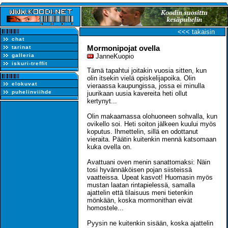
<<< takaisin
chat
Mormonipojat ovella
tarinat
galleria
JanneKuopio
iskuri-treffit
Tämä tapahtui joitakin vuosia sitten, kun
olin itsekin vielä opiskelijapoika. Olin
elokuvat
vieraassa kaupungissa, jossa ei minulla
puhelinviihde
juurikaan uusia kavereita heti ollut
kertynyt...
Olin makaamassa olohuoneen sohvalla, kun
ovikello soi. Heti soiton jälkeen kuului myös
koputus. Ihmettelin, sillä en odottanut
vieraita. Päätin kuitenkin mennä katsomaan
kuka ovella on.
Avattuani oven menin sanattomaksi: Näin
tosi hyvännäköisen pojan siisteissä
vaatteissa. Upeat kasvot! Huomasin myös
mustan laatan rintapielessä, samalla
ajattelin että tilaisuus meni tietenkin
mönkään, koska mormonithan eivät
homostele...
Pyysin ne kuitenkin sisään, koska ajattelin