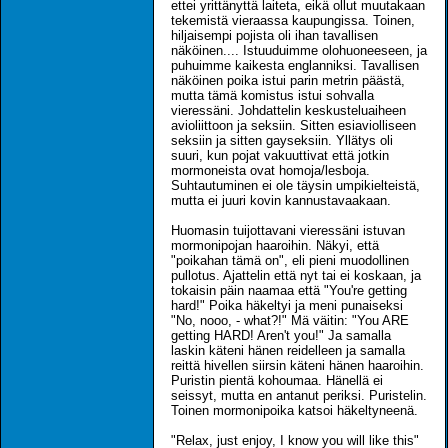
ettei yrittänyttä laiteta, eikä ollut muutakaan
tekemistä vieraassa kaupungissa. Toinen,
hiljaisempi pojista oli ihan tavallisen
näköinen.... Istuuduimme olohuoneeseen, ja
puhuimme kaikesta englanniksi. Tavallisen
näköinen poika istui parin metrin päästä,
mutta tämä komistus istui sohvalla
vieressäni. Johdattelin keskusteluaiheen
avioliittoon ja seksiin. Sitten esiaviolliseen
seksiin ja sitten gayseksiin. Yllätys oli
suuri, kun pojat vakuuttivat että jotkin
mormoneista ovat homoja/lesboja.
Suhtautuminen ei ole täysin umpikielteistä,
mutta ei juuri kovin kannustavaakaan.
Huomasin tuijottavani vieressäni istuvan
mormonipojan haaroihin. Näkyi, että
"poikahan tämä on", eli pieni muodollinen
pullotus. Ajattelin että nyt tai ei koskaan, ja
tokaisin päin naamaa että "You're getting
hard!" Poika häkeltyi ja meni punaiseksi
"No, nooo, - what?!" Mä väitin: "You ARE
getting HARD! Aren't you!" Ja samalla
laskin käteni hänen reidelleen ja samalla
reittä hivellen siirsin käteni hänen haaroihin.
Puristin pientä kohoumaa. Hänellä ei
seissyt, mutta en antanut periksi. Puristelin.
Toinen mormonipoika katsoi häkeltyneenä.
"Relax, just enjoy, I know you will like this"