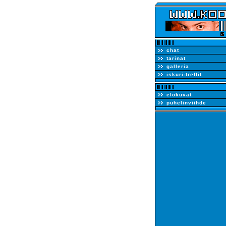
chat
tarinat
galleria
iskuri-treffit
elokuvat
puhelinviihde