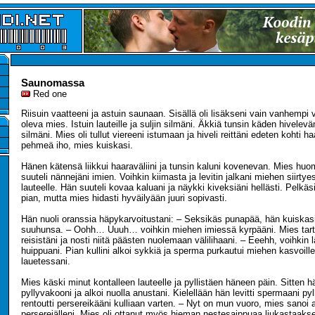
Saunomassa
Red one
Riisuin vaatteeni ja astuin saunaan. Sisällä oli lisäkseni vain vanhemp
oleva mies. Istuin lauteille ja suljin silmäni. Äkkiä tunsin käden hivelevän
silmäni. Mies oli tullut viereeni istumaan ja hiveli reittäni edeten kohti h
pehmeä iho, mies kuiskasi.
Hänen kätensä liikkui haaraväliini ja tunsin kaluni kovenevan. Mies huom
suuteli nännejäni imien. Voihkin kiimasta ja levitin jalkani miehen siirty
lauteelle. Hän suuteli kovaa kaluani ja näykki kiveksiäni hellästi. Pelkäs
pian, mutta mies hidasti hyväilyään juuri sopivasti.
Hän nuoli oranssia häpykarvoitustani: – Seksikäs punapää, hän kuiskasi 
suuhunsa. – Oohh… Uuuh… voihkin miehen imiessä kyrpääni. Mies tart
reisistäni ja nosti niitä päästen nuolemaan välilihaani. – Eeehh, voihkin
huippuani. Pian kullini alkoi sykkiä ja sperma purkautui miehen kasvoill
lauetessani.
Mies käski minut kontalleen lauteelle ja pyllistäen häneen päin. Sitten h
pyllyvakooni ja alkoi nuolla anustani. Kielellään hän levitti spermaani py
rentoutti persereikääni kulliaan varten. – Nyt on mun vuoro, mies sanoi 
persereiälleni. Mies oli ottanut myös hieman nestesaippuaa liukastaakse