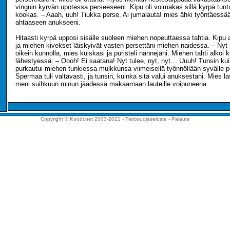
vinguin kyrvän upotessa perseeseeni. Kipu oli voimakas sillä kyrpä tunt
kookas. – Aaah, uuh! Tiukka perse, Ai jumalauta! mies ähki työntäess
ahtaaseen anukseeni.
Hitaasti kyrpä upposi sisälle suoleen miehen nopeuttaessa tahtia. Kipu a
ja miehen kivekset läiskyivät vasten persettäni miehen naidessa. – Ny
oikein kunnolla, mies kuiskasi ja puristeli nännejäni. Miehen tahti alkoi 
lähestyessä: – Oooh! Ei saatana! Nyt tulee, nyt, nyt… Uuuh! Tunsin k
purkautui miehen tunkiessa mulkkunsa viimeisellä työnnöllään syvälle p
Spermaa tuli valtavasti, ja tunsin, kuinka sitä valui anuksestani. Mies las
meni suihkuun minun jäädessä makaamaan lauteille voipuneena.
Copyright © Koodi.net 2003-2021 -
Tietosuojaseloste
-
Palaute