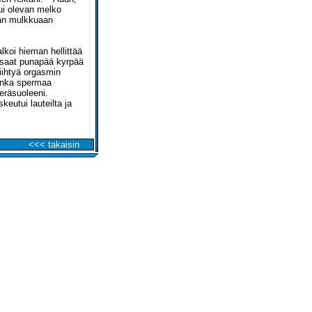
ui olevan melko
ään mulkkuaan
lkoi hieman hellittää
t saat punapää kyrpää
kiihtyä orgasmin
uinka spermaa
eräsuoleeni.
keutui lauteilta ja
<<< takaisin