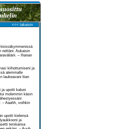
<<< takaisin
i viisissäkymmenissä
 reittäni. Aukaisin
aaraväliäni. – Ihanan
asi kiihottumiseni ja
essä alemmalle
in laukeavani liian
ja upotti kaluni
tui molemmin käsin
 lähestyessäni
e: – Aaahh, voihkin
än upotti kielensä
llyaukkooni ja
asetti terskansa
en reikäni. – Auuh,