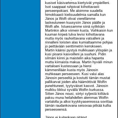
kusiset käsivartensa kiertyivät ympärilleni.
Isot saappaat ruhjoivat kiihottavasti
perseenpokiani. Me aloimme suudella
himokkaasti kielisuudelmia samalla kun
János ja Wolfi olivat vierellämme
laskeutuneen kuusysiin János päälle ja
Wolfi alle. Istuessamme siinä sylikkäin
Martinkin alkoi viimein kusta. Voihkaisin kun
kuuman kirpeä tulva levisi kiihottavana
mutta myös rauhoittavana vatsalleni ja
rinnalleni loristen alas kumialtaamme pohjaa
jo peittävään senttimetrin kerrokseen.
Martin käänsi pystyä mulkkuaan ylöspäin ja
kusi pisaroi kasvoilleni ja suuhuni. Pidin
silmäni kiinni ja maistelin aika hapanta
mutta kiimaista makua. Martin hyväili minun
vartaloani kustessaan ja hieroi
kämmenillään kusta myös Jánosin
muhkeaan perseeseen. Kusi valui alas
Jánosin perseeltä ja kostutti tämän mustat
pallikarvat joiden alta häämöttivät Wolfin
punehtuneet, tyytyväiset kasvot. Jánosin
mulkku liikkui syvällä Wolfin kurkussa.
Sitten János nousi, siirtyi syljestä kiiltävä
paksu muna heilahdellen alemmas Wolfin
vartalolla ja alkoi kyykkyasennossa sovittaa
tämän raudankovana seisovaa pitkää kullia
perseeseensä.
János ei kuitenkaan pitänyt