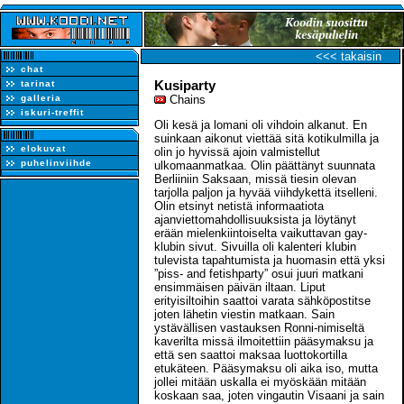
<<< takaisin
chat
Kusiparty
tarinat
galleria
Chains
iskuri-treffit
Oli kesä ja lomani oli vihdoin alkanut. En
suinkaan aikonut viettää sitä kotikulmilla ja
elokuvat
olin jo hyvissä ajoin valmistellut
puhelinviihde
ulkomaanmatkaa. Olin päättänyt suunnata
Berliiniin Saksaan, missä tiesin olevan
tarjolla paljon ja hyvää viihdykettä itselleni.
Olin etsinyt netistä informaatiota
ajanviettomahdollisuuksista ja löytänyt
erään mielenkiintoiselta vaikuttavan gay-
klubin sivut. Sivuilla oli kalenteri klubin
tulevista tapahtumista ja huomasin että yksi
”piss- and fetishparty” osui juuri matkani
ensimmäisen päivän iltaan. Liput
erityisiltoihin saattoi varata sähköpostitse
joten lähetin viestin matkaan. Sain
ystävällisen vastauksen Ronni-nimiseltä
kaverilta missä ilmoitettiin pääsymaksu ja
että sen saattoi maksaa luottokortilla
etukäteen. Pääsymaksu oli aika iso, mutta
jollei mitään uskalla ei myöskään mitään
koskaan saa, joten vingautin Visaani ja sain