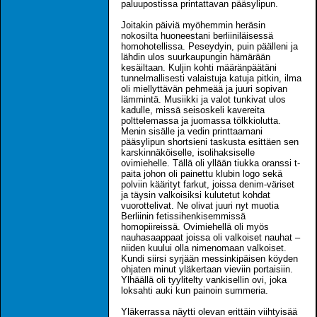
paluupostissa printattavan pääsylipun.
Joitakin päiviä myöhemmin heräsin
nokosilta huoneestani berliiniläisessä
homohotellissa. Peseydyin, puin päälleni ja
lähdin ulos suurkaupungin hämärään
kesäiltaan. Kuljin kohti määränpäätäni
tunnelmallisesti valaistuja katuja pitkin, ilma
oli miellyttävän pehmeää ja juuri sopivan
lämmintä. Musiikki ja valot tunkivat ulos
kadulle, missä seisoskeli kavereita
polttelemassa ja juomassa tölkkiolutta.
Menin sisälle ja vedin printtaamani
pääsylipun shortsieni taskusta esittäen sen
karskinnäköiselle, isolihaksiselle
ovimiehelle. Tällä oli yllään tiukka oranssi t-
paita johon oli painettu klubin logo sekä
polviin käärityt farkut, joissa denim-väriset
ja täysin valkoisiksi kulutetut kohdat
vuorottelivat. Ne olivat juuri nyt muotia
Berliinin fetissihenkisemmissä
homopiireissä. Ovimiehellä oli myös
nauhasaappaat joissa oli valkoiset nauhat –
niiden kuului olla nimenomaan valkoiset.
Kundi siirsi syrjään messinkipäisen köyden
ohjaten minut yläkertaan vieviin portaisiin.
Ylhäällä oli tyylitelty vankisellin ovi, joka
loksahti auki kun painoin summeria.
Yläkerrassa näytti olevan erittäin viihtyisää