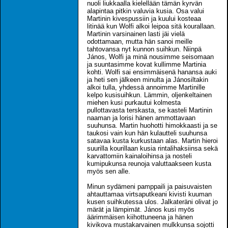
nuoli liukkaalla kielellään tämän kyrvän
alapintaa pitkin valuvia kusia. Osa valui
Martinin kivespussiin ja kuului kosteaa
litinää kun Wolfi alkoi leipoa sitä kourallaan.
Martinin varsinainen lasti jäi vielä
odottamaan, mutta hän sanoi meille
tahtovansa nyt kunnon suihkun. Niinpä
János, Wolfi ja minä nousimme seisomaan
ja suuntasimme kovat kullimme Martinia
kohti. Wolfi sai ensimmäisenä hanansa auki
ja heti sen jälkeen minulta ja Jánosiltakin
alkoi tulla, yhdessä annoimme Martinille
kelpo kusisuihkun. Lämmin, oljenkeltainen
miehen kusi purkautui kolmesta
pullottavasta terskasta, se kasteli Martinin
naaman ja lorisi hänen ammottavaan
suuhunsa. Martin huohotti himokkaasti ja se
taukosi vain kun hän kulautteli suuhunsa
satavaa kusta kurkustaan alas. Martin hieroi
suurilla kourillaan kusia rintalihaksiinsa sekä
karvattomiin kainaloihinsa ja nosteli
kumipukunsa reunoja valuttaakseen kusta
myös sen alle.
Minun sydämeni pamppaili ja paisuvaisten
ahtauttamaa virtsaputkeani kivisti kuuman
kusen suihkutessa ulos. Jalkateräni olivat jo
märät ja lämpimät. János kusi myös
äärimmäisen kiihottuneena ja hänen
kivikova mustakarvainen mulkkunsa sojotti