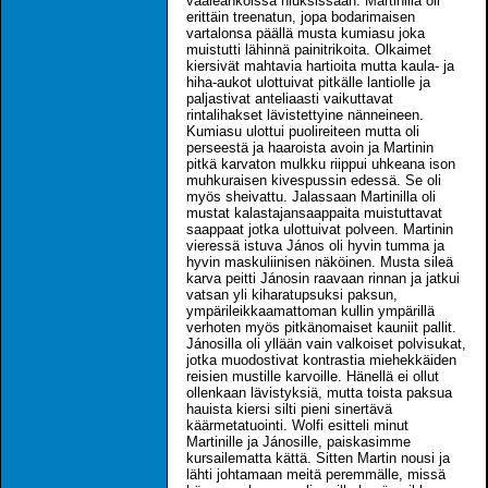
vaaleahkoissa hiuksissaan. Martinilla oli
erittäin treenatun, jopa bodarimaisen
vartalonsa päällä musta kumiasu joka
muistutti lähinnä painitrikoita. Olkaimet
kiersivät mahtavia hartioita mutta kaula- ja
hiha-aukot ulottuivat pitkälle lantiolle ja
paljastivat anteliaasti vaikuttavat
rintalihakset lävistettyine nänneineen.
Kumiasu ulottui puolireiteen mutta oli
perseestä ja haaroista avoin ja Martinin
pitkä karvaton mulkku riippui uhkeana ison
muhkuraisen kivespussin edessä. Se oli
myös sheivattu. Jalassaan Martinilla oli
mustat kalastajansaappaita muistuttavat
saappaat jotka ulottuivat polveen. Martinin
vieressä istuva János oli hyvin tumma ja
hyvin maskuliinisen näköinen. Musta sileä
karva peitti Jánosin raavaan rinnan ja jatkui
vatsan yli kiharatupsuksi paksun,
ympärileikkaamattoman kullin ympärillä
verhoten myös pitkänomaiset kauniit pallit.
Jánosilla oli yllään vain valkoiset polvisukat,
jotka muodostivat kontrastia miehekkäiden
reisien mustille karvoille. Hänellä ei ollut
ollenkaan lävistyksiä, mutta toista paksua
hauista kiersi silti pieni sinertävä
käärmetatuointi. Wolfi esitteli minut
Martinille ja Jánosille, paiskasimme
kursailematta kättä. Sitten Martin nousi ja
lähti johtamaan meitä peremmälle, missä