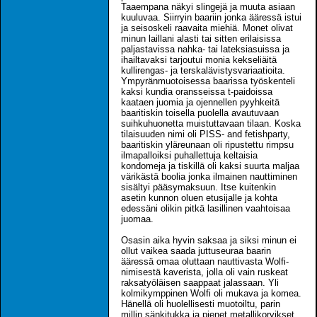
Taaempana näkyi slingejä ja muuta asiaan
kuuluvaa. Siirryin baariin jonka ääressä istui
ja seisoskeli raavaita miehiä. Monet olivat
minun laillani alasti tai sitten erilaisissa
paljastavissa nahka- tai lateksiasuissa ja
ihailtavaksi tarjoutui monia kekseliäitä
kullirengas- ja terskalävistysvariaatioita.
Ympyränmuotoisessa baarissa työskenteli
kaksi kundia oransseissa t-paidoissa
kaataen juomia ja ojennellen pyyhkeitä
baaritiskin toisella puolella avautuvaan
suihkuhuonetta muistuttavaan tilaan. Koska
tilaisuuden nimi oli PISS- and fetishparty,
baaritiskin yläreunaan oli ripustettu rimpsu
ilmapalloiksi puhallettuja keltaisia
kondomeja ja tiskillä oli kaksi suurta maljaa
värikästä boolia jonka ilmainen nauttiminen
sisältyi pääsymaksuun. Itse kuitenkin
asetin kunnon oluen etusijalle ja kohta
edessäni olikin pitkä lasillinen vaahtoisaa
juomaa.
Osasin aika hyvin saksaa ja siksi minun ei
ollut vaikea saada juttuseuraa baarin
ääressä omaa oluttaan nauttivasta Wolfi-
nimisestä kaverista, jolla oli vain ruskeat
raksatyöläisen saappaat jalassaan. Yli
kolmikymppinen Wolfi oli mukava ja komea.
Hänellä oli huolellisesti muotoiltu, parin
millin sänkitukka ja pienet metallikorvikset