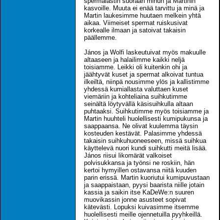
spermalastin suoraan minun ja Martinin
kasvoille. Muuta ei enää tarvittu ja minä ja
Martin laukesimme huutaen melkein yhtä
aikaa. Viimeiset spermat ruiskusivat
korkealle ilmaan ja satoivat takaisin
päällemme.
János ja Wolfi laskeutuivat myös makuulle
altaaseen ja halailimme kaikki neljä
toisiamme. Leikki oli kuitenkin ohi ja
jäähtyvät kuset ja spermat alkoivat tuntua
ilkeiltä, niinpä nousimme ylös ja kallistimme
yhdessä kumiallasta valuttaen kuset
viemäriin ja kohteliaina suihkutimme
seinältä löytyvällä käsisuihkulla altaan
puhtaaksi. Suihkutimme myös toisiamme ja
Martin huuhteli huolellisesti kumipukunsa ja
saappaansa. Ne olivat kuulemma täysin
kosteuden kestävät. Palasimme yhdessä
takaisin suihkuhuoneeseen, missä suihkua
käyttelevä nuori kundi suihkutti meitä lisää.
János riisui likomärät valkoiset
polvisukkansa ja työnsi ne roskiin, hän
kertoi hymyillen ostavansa niitä kuuden
parin erissä. Martin kuoriutui kumipuvustaan
ja saappaistaan, pyysi baarista niille jotain
kassia ja saikin itse KaDeWe:n suuren
muovikassin jonne asusteet sopivat
kätevästi. Lopuksi kuivasimme itsemme
huolellisesti meille ojennetuilla pyyhkeillä.