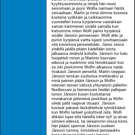
kyykkyasennosta ja niinpä hän nousi
seisomaan ja pyysi Wolfia naimaan häntä
seisaaltaan. Martin ja minä olimme kusesta
kosteina sylikkäin ja runkkasimme
vuorotellen kovia kyrpiämme vastakkain
saman kämmenen sisällä samalla kun
katsoimme miten Wolfi painoi kyrpänsä
sisälle Jánosin perseeseen. Wolfi ähki ja
puristi kyrpänsä vartta lujasti sovittaessaan
sitä kaverinsa persereikään, János seisoi
yhdellä jalalla pitäen kädellään toista
jalkaansa reidestä koholla. Jánosin iso kalu
huojahteli minun ja Martinin kasvojen
edessä ja nuolimme sitä himokkaasti kun
se iski poskiimme Wolfin alkaessa naida
rivakasti Jánosin persettä. Martin sieppasi
Jánosin terskan suuhunsa imettäväksi ja
minä painoin pääni Jánosin ja Wolfin
rotevien reisien välissä yhtyneisiin palleihin.
Nuollessani ja hieroessani heidän pallejaan
tunsin Jánosin kusen kostuttamat
munakarvat pehmeinä poskillani ja Wofin
sileät pallit raapivat otsaani. Jánosin
kosteat pakarat läiskähtelivät rytmikkäästi
kun Wolfin lanteet jyskyttivät niitä. Wolfi
ähkäisi lujaa että häneltä tulee nyt! ja aivan
silmieni edessä, tai oikeammin niissä kiinni,
hän päästi spermat Jánosin suoleen.
Jánosin tumma, kiristelevä perseaukko
kostui hieman kirkkaasta limasta.