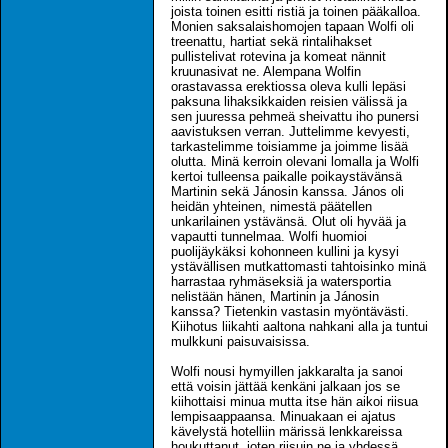
joista toinen esitti ristiä ja toinen pääkalloa.
Monien saksalaishomojen tapaan Wolfi oli
treenattu, hartiat sekä rintalihakset
pullistelivat rotevina ja komeat nännit
kruunasivat ne. Alempana Wolfin
orastavassa erektiossa oleva kulli lepäsi
paksuna lihaksikkaiden reisien välissä ja
sen juuressa pehmeä sheivattu iho punersi
aavistuksen verran. Juttelimme kevyesti,
tarkastelimme toisiamme ja joimme lisää
olutta. Minä kerroin olevani lomalla ja Wolfi
kertoi tulleensa paikalle poikaystävänsä
Martinin sekä Jánosin kanssa. János oli
heidän yhteinen, nimestä päätellen
unkarilainen ystävänsä. Olut oli hyvää ja
vapautti tunnelmaa. Wolfi huomioi
puolijäykäksi kohonneen kullini ja kysyi
ystävällisen mutkattomasti tahtoisinko minä
harrastaa ryhmäseksiä ja watersportia
nelistään hänen, Martinin ja Jánosin
kanssa? Tietenkin vastasin myöntävästi.
Kiihotus liikahti aaltona nahkani alla ja tuntui
mulkkuni paisuvaisissa.
Wolfi nousi hymyillen jakkaralta ja sanoi
että voisin jättää kenkäni jalkaan jos se
kiihottaisi minua mutta itse hän aikoi riisua
lempisaappaansa. Minuakaan ei ajatus
kävelystä hotelliin märissä lenkkareissa
houkuttanut, joten riisuin ne ja yhdessä