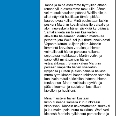
János ja minä astuimme hymyillen altaan
reunan yli ja asetuimme makuulle. János
vei mustakiharaisen päänsä Wolfin alle ja
alkoi näykkiä huulillaan tämän pitkää
kaareutuvaa kullia. Minä puolestaan laskin
poskeni Martinin kovalihaksisille vatsalle ja
aloin nuoleskella hänen jäykkää kyrpäänsä.
Samalla kietaisin toisen käsivarteni
alakautta halaamaan Martinin mahtavaa
persettä jota Wolfi söi ja lutkutti innokkaasti.
Vapaata kättäni kuljetin pitkin Jánosin
lämmintä karvaista vartaloa ja hieroin
voimallisesti hänen paksuna halkona
sojottavaa mulkkuaan. Martin voihki ja
sanoi että minä painoin hänen
virtsarakkoaan. Siirsin käteni Martinin
perseen ympäriltä hänen sheivatun
kyrpänsä juureen ja aloin painella hellästi
mutta rytmikkäästi hänen rakkoaan samalla
kun livoin märällä kielelläni hänen uhkeaa
terskaansa. Martin voihkaisi syvään ja
päästi kuuman ja suolaisen kusitilkan
kielelleni ja huulilleni.
Minä maistelin hänen kustaan
lumoutuneena samalla kun runkkasin
himoissani Jánosin uskomattoman suureksi
ja kuumaksi paisunutta mulkkua. Wolfi veti
kielensä Martinin sylkisestä persereiästä ja