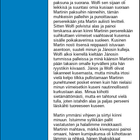
paksuna ja suorana. Wolfi sen sijaan oli
leikkisä ja suuntasi omia kusiaan suoraan
Martinin paksuihin nänneihin, tämän
muhkeisiin palleihin ja punoittavaan
persereikään jota Martin auliisti levitteli.
Sitten Wolfi polvistui alas ja painoi
terskansa aivan kiinni Martinin persereikään
suihkuttaen viimeiset vaahtoavat kusensa
sisälle poikakaverinsa suoleen. Kusinen
Martin nosti itsensä reippaasti istuvaan
asentoon, suuteli minun ja Jánosin kulleja.
Wolfi alkoi kierrellä kieltään Jánosin
tummissa palleissa ja minä käänsin Martinin
pään takaisin omalle kyrvälleni jota hän
ryystikin kiivaasti. János ja Wolfi olivat
lakanneet kusemasta, mutta minulta irtosi
vielä kelpo tilkka pullistamaan Martinin
punehtuneet posket ennen kuin hän nielaisi
minun viimeisetkin kuseni nautinnollisesti
kurkustaan alas. Minua kiihotti
sietämättömästi, mutta en tahtonut vielä
tulla, joten istahdin alas ja paljas perseeni
läiskähti tuoreeseen kuseen.
Martin ymmärsi vihjeen ja siirtyi kiinni
minuun. Istuimme sylikkäin pallit
vastatusten ja halailimme innokkaasti.
Martinin mahtava, märkä kivespussi painoi
omaani, hänen kumipukunsa oli kiihottavan
lämmin ja nihkeä, hänen lihaksikkaat