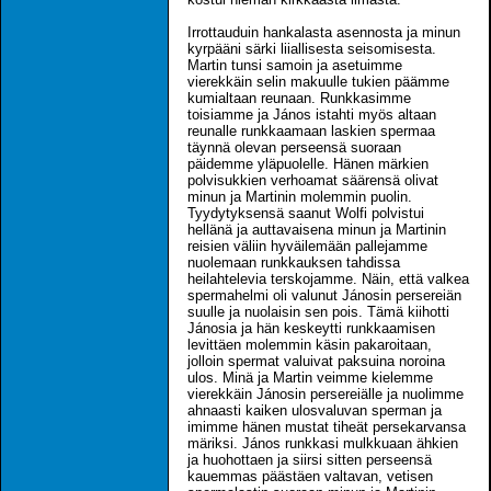
Irrottauduin hankalasta asennosta ja minun
kyrpääni särki liiallisesta seisomisesta.
Martin tunsi samoin ja asetuimme
vierekkäin selin makuulle tukien päämme
kumialtaan reunaan. Runkkasimme
toisiamme ja János istahti myös altaan
reunalle runkkaamaan laskien spermaa
täynnä olevan perseensä suoraan
päidemme yläpuolelle. Hänen märkien
polvisukkien verhoamat säärensä olivat
minun ja Martinin molemmin puolin.
Tyydytyksensä saanut Wolfi polvistui
hellänä ja auttavaisena minun ja Martinin
reisien väliin hyväilemään pallejamme
nuolemaan runkkauksen tahdissa
heilahtelevia terskojamme. Näin, että valkea
spermahelmi oli valunut Jánosin persereiän
suulle ja nuolaisin sen pois. Tämä kiihotti
Jánosia ja hän keskeytti runkkaamisen
levittäen molemmin käsin pakaroitaan,
jolloin spermat valuivat paksuina noroina
ulos. Minä ja Martin veimme kielemme
vierekkäin Jánosin persereiälle ja nuolimme
ahnaasti kaiken ulosvaluvan sperman ja
imimme hänen mustat tiheät persekarvansa
märiksi. János runkkasi mulkkuaan ähkien
ja huohottaen ja siirsi sitten perseensä
kauemmas päästäen valtavan, vetisen