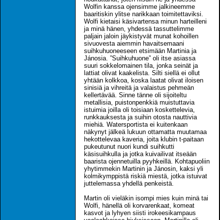
Wolfin kanssa ojensimme jalkineemme
baaritiskin ylitse narikkaan toimitettaviksi.
Wolfi kietaisi käsivartensa minun harteilleni
ja minä hänen, yhdessä tassuttelimme
paljain jaloin jäykistyvät munat kohoillen
sivuovesta aiemmin havaitsemaani
suihkuhuoneeseen etsimään Martinia ja
Jánosia. ”Suihkuhuone” oli itse asiassa
suuri sokkelomainen tila, jonka seinät ja
lattiat olivat kaakelista. Silti siellä ei ollut
yhtään kolkkoa, koska laatat olivat iloisen
sinisiä ja vihreitä ja valaistus pehmeän
kellertävää. Sinne tänne oli sijoiteltu
metallisia, puistonpenkkiä muistuttavia
istuimia joilla oli toisiaan koskettelevia,
runkkauksesta ja suihin otosta nauttivia
miehiä. Watersportista ei kuitenkaan
näkynyt jälkeä lukuun ottamatta muutamaa
hekottelevaa kaveria, joita klubin t-paitaan
pukeutunut nuori kundi suihkutti
käsisuihkulla ja jotka kuivailivat itseään
baarista ojennetuilla pyyhkeillä. Kohtapuoliin
yhytimmekin Martinin ja Jánosin, kaksi yli
kolmikymppistä riskiä miestä, jotka istuivat
juttelemassa yhdellä penkeistä.
Martin oli vieläkin isompi mies kuin minä tai
Wolfi, hänellä oli korvarenkaat, komeat
kasvot ja lyhyen siisti irokeesikampaus