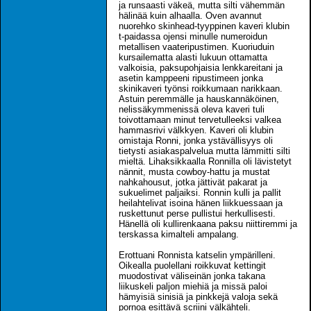
ja runsaasti väkeä, mutta silti vähemmän
hälinää kuin alhaalla. Oven avannut
nuorehko skinhead-tyyppinen kaveri klubin
t-paidassa ojensi minulle numeroidun
metallisen vaateripustimen. Kuoriuduin
kursailematta alasti lukuun ottamatta
valkoisia, paksupohjaisia lenkkareitani ja
asetin kamppeeni ripustimeen jonka
skinikaveri työnsi roikkumaan narikkaan.
Astuin peremmälle ja hauskannäköinen,
nelissäkymmenissä oleva kaveri tuli
toivottamaan minut tervetulleeksi valkea
hammasrivi välkkyen. Kaveri oli klubin
omistaja Ronni, jonka ystävällisyys oli
tietysti asiakaspalvelua mutta lämmitti silti
mieltä. Lihaksikkaalla Ronnilla oli lävistetyt
nännit, musta cowboy-hattu ja mustat
nahkahousut, jotka jättivät pakarat ja
sukuelimet paljaiksi. Ronnin kulli ja pallit
heilahtelivat isoina hänen liikkuessaan ja
ruskettunut perse pullistui herkullisesti.
Hänellä oli kullirenkaana paksu niittiremmi ja
terskassa kimalteli ampalang.
Erottuani Ronnista katselin ympärilleni.
Oikealla puolellani roikkuvat kettingit
muodostivat väliseinän jonka takana
liikuskeli paljon miehiä ja missä paloi
hämyisiä sinisiä ja pinkkejä valoja sekä
pornoa esittävä scriini välkähteli.