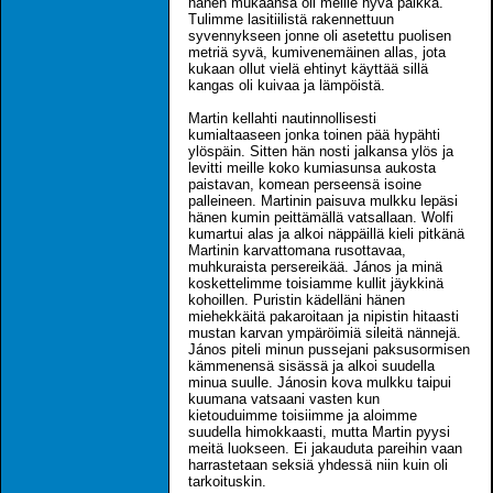
hänen mukaansa oli meille hyvä paikka.
Tulimme lasitiilistä rakennettuun
syvennykseen jonne oli asetettu puolisen
metriä syvä, kumivenemäinen allas, jota
kukaan ollut vielä ehtinyt käyttää sillä
kangas oli kuivaa ja lämpöistä.
Martin kellahti nautinnollisesti
kumialtaaseen jonka toinen pää hypähti
ylöspäin. Sitten hän nosti jalkansa ylös ja
levitti meille koko kumiasunsa aukosta
paistavan, komean perseensä isoine
palleineen. Martinin paisuva mulkku lepäsi
hänen kumin peittämällä vatsallaan. Wolfi
kumartui alas ja alkoi näppäillä kieli pitkänä
Martinin karvattomana rusottavaa,
muhkuraista persereikää. János ja minä
koskettelimme toisiamme kullit jäykkinä
kohoillen. Puristin kädelläni hänen
miehekkäitä pakaroitaan ja nipistin hitaasti
mustan karvan ympäröimiä sileitä nännejä.
János piteli minun pussejani paksusormisen
kämmenensä sisässä ja alkoi suudella
minua suulle. Jánosin kova mulkku taipui
kuumana vatsaani vasten kun
kietouduimme toisiimme ja aloimme
suudella himokkaasti, mutta Martin pyysi
meitä luokseen. Ei jakauduta pareihin vaan
harrastetaan seksiä yhdessä niin kuin oli
tarkoituskin.