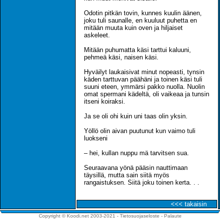
Odotin pitkän tovin, kunnes kuulin äänen,
joku tuli saunalle, en kuuluut puhetta en
mitään muuta kuin oven ja hiljaiset
askeleet.
Mitään puhumatta käsi tarttui kaluuni,
pehmeä käsi, naisen käsi.
Hyväilyt laukaisivat minut nopeasti, tynsin
käden tarttuvan päähäni ja toinen käsi tuli
suuni eteen, ymmärsi pakko nuolla. Nuolin
omat spermani kädeltä, oli vaikeaa ja tunsin
itseni koiraksi.
Ja se oli ohi kuin uni taas olin yksin.
Yöllö olin aivan puutunut kun vaimo tuli
luokseni
– hei, kullan nuppu mä tarvitsen sua.
Seuraavana yönä pääsin nauttimaan
täysillä, mutta sain siitä myös
rangaistuksen. Siitä joku toinen kerta. . .
<<< takaisin
Copyright © Koodi.net 2003-2021 -
Tietosuojaseloste
-
Palaute