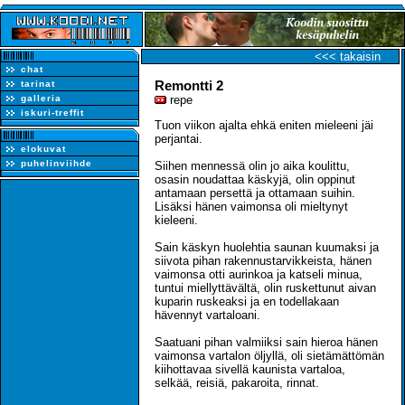
<<< takaisin
chat
Remontti 2
tarinat
galleria
repe
iskuri-treffit
Tuon viikon ajalta ehkä eniten mieleeni jäi
perjantai.
elokuvat
puhelinviihde
Siihen mennessä olin jo aika koulittu,
osasin noudattaa käskyjä, olin oppinut
antamaan persettä ja ottamaan suihin.
Lisäksi hänen vaimonsa oli mieltynyt
kieleeni.
Sain käskyn huolehtia saunan kuumaksi ja
siivota pihan rakennustarvikkeista, hänen
vaimonsa otti aurinkoa ja katseli minua,
tuntui miellyttävältä, olin ruskettunut aivan
kuparin ruskeaksi ja en todellakaan
hävennyt vartaloani.
Saatuani pihan valmiiksi sain hieroa hänen
vaimonsa vartalon öljyllä, oli sietämättömän
kiihottavaa sivellä kaunista vartaloa,
selkää, reisiä, pakaroita, rinnat.