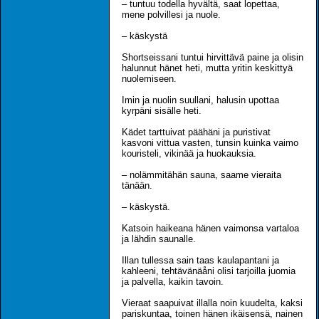
– tuntuu todella hyvältä, saat lopettaa,
mene polvillesi ja nuole.
– käskystä
Shortseissani tuntui hirvittävä paine ja olisin
halunnut hänet heti, mutta yritin keskittyä
nuolemiseen.
Imin ja nuolin suullani, halusin upottaa
kyrpäni sisälle heti.
Kädet tarttuivat päähäni ja puristivat
kasvoni vittua vasten, tunsin kuinka vaimo
kouristeli, vikinää ja huokauksia.
– nolämmitähän sauna, saame vieraita
tänään.
– käskystä.
Katsoin haikeana hänen vaimonsa vartaloa
ja lähdin saunalle.
Illan tullessa sain taas kaulapantani ja
kahleeni, tehtävänäåni olisi tarjoilla juomia
ja palvella, kaikin tavoin.
Vieraat saapuivat illalla noin kuudelta, kaksi
pariskuntaa, toinen hänen ikäisensä, nainen