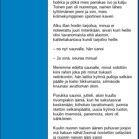
hoikka ja pitkä mies parrakas iso ja kalju.
Toinen pari oli nuorempa, nainen lähes
tyttömäinen pieni ja siro, mies
kolmekymppinen sportinen kaveri.
Alku illan hoidin tarjoilua, minua ei
noteerattu juuri mitenkään, aivan kuin heille
olisi tavanomaista että alaston,
kahleitakantava kundi tarjoilisi heille.
– no nyt saunalle, hän sanoi
– Ja sinä, seuraa minua!
Menimme edeltä saunalle, minut sidottiin
kiini rahiin joka piti minut tiukasti
nelinkontin, hän laittoi kylmiä pulloja selkäni
päälle ja kielsi liikkumasta, silmäside
kruunasi avuttoman oloni.
Porukka saunoi, jutteli, aloin kuulla
rivompiakin ääniä, kun he sekstasivat
keskenään, kiihotuin tavattomasti, juomia
otettiin selkänipäältä, uusia kylmiä tuotiin,
kuulin imemistä, panemista, oloni oli
sähköinen.
Kuulin nuoren naisen äänen puhuvan:joojoo
mä haluun nähä!Juomat nostettiin selästäni
ja nuoren naisen ääni sanoi