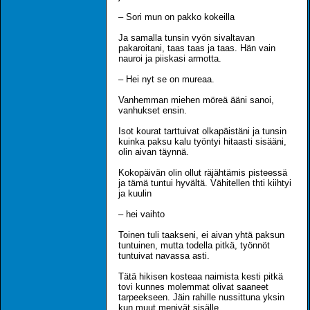
– Sori mun on pakko kokeilla
Ja samalla tunsin vyön sivaltavan
pakaroitani, taas taas ja taas. Hän vain
nauroi ja piiskasi armotta.
– Hei nyt se on mureaa.
Vanhemman miehen möreä ääni sanoi,
vanhukset ensin.
Isot kourat tarttuivat olkapäistäni ja tunsin
kuinka paksu kalu työntyi hitaasti sisääni,
olin aivan täynnä.
Kokopäivän olin ollut räjähtämis pisteessä
ja tämä tuntui hyvältä. Vähitellen thti kiihtyi
ja kuulin
– hei vaihto
Toinen tuli taakseni, ei aivan yhtä paksun
tuntuinen, mutta todella pitkä, työnnöt
tuntuivat navassa asti.
Tätä hikisen kosteaa naimista kesti pitkä
tovi kunnes molemmat olivat saaneet
tarpeekseen. Jäin rahille nussittuna yksin
kun muut menivät sisälle.