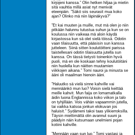
kirjojeni kanssa.” Olin hetken hiljaa ja mietin
sitä vauhtia millä asiat nyt menivät
eteenpäin. ”Säkö siis seurasit mua koko
ajan? Olinko mä niin läpinäkyvä?”
”Et kai muuten ja muille, mut mä olen jo niin
pitkään halunnu tutustua suhun ja kun se on
koulussa niin vaikeaa mä aloin käydä
kirjastossa kun sä olet sielä töissä. Odotin
vaan tilaisuutta, että pääsisin sun kanssa
jutteleen. Siinä sitten koulutöitteni parissa
taistellesani odotin tilaisuutta jutella sun
kanssa. On tässä tietysti toinenkin hyvä
puoli, mä en ole koskaan tehny koulutöitäni
niin huolella kun näitten muutamien
viikkojen aikana.” Tomi nauroi ja minusta se
ääni oli maailman hienoin ääni.
”Haluutko sä vielä sinne kahville vai
mennäänkö mun luo? Voisin sielä keittää
meille kahvit. Mun faija on lomamatkalla
äidin luona Englannissa koko viikon ja talo
on tyhjillään. Vois vähän vapaammin jutella,
tai vaikka katsoa jonkun elokuvan jos
haluisit.” Sydämeni takoi taas ylikierroksilla.
Täysin miettimättä olin avannut suuni ja
päädyin näin kutsumaan unelmieni pojan
kotiini kahville.
”Mennään vaan sun luo.” Tomi vastasi ja