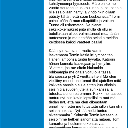
kehittyneempi fyysisesti. Mä olen kolme
vuotta seurannu sua koulussa ja jos jossain
bileissä ollaan nähty ja vihdoinkin ollaan
päästy tähän, että saan koskea sua.” Tomi
painoi päänsä mun olkapäälle ja vaikeni.
Tunne oli uskomaton. Ne pienet
seksikokemukset joita mulla oli ollu ei
todellakaan olleet valmistaneet mua tähän
tunteeseen ja me sentään seistiin meidän
keittiössä kaikki vaatteet päällä!
Käännyin varovasti mutta varoin
laskemasta Tomin käsiä irti ympäriltäni.
Hänen lämpönsä tuntui hyvältä. Katsoin
hänen komeita kasvojaan ja hymyilin.
”Ajattele, jos me oltain hiukankin
rohkeampia me oltais voitu olla tässä
tilanteessa jo yli 2 vuotta sitten! Mä olen
viettäny monet unettomat illat ajatellen mitä
kaikkea sanoisin sulle sitten kun vihdoin
saisin tilaisuuden jutella sun kanssa ja
tutustua suhun paremmin. Kaikki ne lauseet
tuntuu nyt niin kovin lapsellisilta mut mä
tiedän nyt, että mä olen oikeastaan
onnellinen, ettei me tutustuttu sillon kun olin
seiskaluokalla. Nyt tää hetki tuntuu
oikeemmalta.” Kohtasin Tomin katseen ja
seisoimme hetken sanomatta mitään. Tomi
kumartui ja huulemme kohtasivat
ensimmäisen kerran suudelmaan jota olin