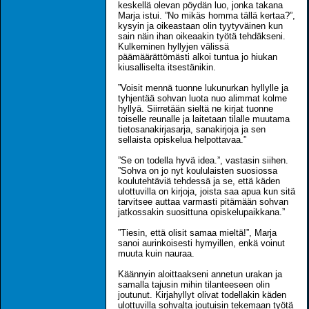
keskellä olevan pöydän luo, jonka takana
Marja istui. ”No mikäs homma tällä kertaa?”,
kysyin ja oikeastaan olin tyytyväinen kun
sain näin ihan oikeaakin työtä tehdäkseni.
Kulkeminen hyllyjen välissä
päämäärättömästi alkoi tuntua jo hiukan
kiusalliselta itsestänikin.
”Voisit mennä tuonne lukunurkan hyllylle ja
tyhjentää sohvan luota nuo alimmat kolme
hyllyä. Siirretään sieltä ne kirjat tuonne
toiselle reunalle ja laitetaan tilalle muutama
tietosanakirjasarja, sanakirjoja ja sen
sellaista opiskelua helpottavaa.”
”Se on todella hyvä idea.”, vastasin siihen.
”Sohva on jo nyt koululaisten suosiossa
koulutehtäviä tehdessä ja se, että käden
ulottuvilla on kirjoja, joista saa apua kun sitä
tarvitsee auttaa varmasti pitämään sohvan
jatkossakin suosittuna opiskelupaikkana.”
”Tiesin, että olisit samaa mieltä!”, Marja
sanoi aurinkoisesti hymyillen, enkä voinut
muuta kuin nauraa.
Käännyin aloittaakseni annetun urakan ja
samalla tajusin mihin tilanteeseen olin
joutunut. Kirjahyllyt olivat todellakin käden
ulottuvilla sohvalta joutuisin tekemaan työtä