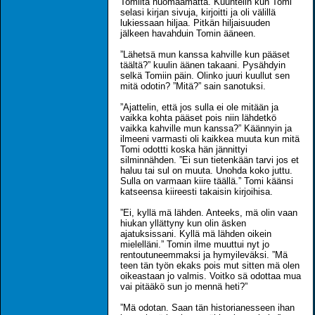
Tomilta huomaamatta. Kuuntelin kun Tomi
selasi kirjan sivuja, kirjoitti ja oli välillä
lukiessaan hiljaa. Pitkän hiljaisuuden
jälkeen havahduin Tomin ääneen.
”Lähetsä mun kanssa kahville kun pääset
täältä?” kuulin äänen takaani. Pysähdyin
selkä Tomiin päin. Olinko juuri kuullut sen
mitä odotin? ”Mitä?” sain sanotuksi.
”Ajattelin, että jos sulla ei ole mitään ja
vaikka kohta pääset pois niin lähdetkö
vaikka kahville mun kanssa?” Käännyin ja
ilmeeni varmasti oli kaikkea muuta kun mitä
Tomi odottti koska hän jännittyi
silminnähden. ”Ei sun tietenkään tarvi jos et
haluu tai sul on muuta. Unohda koko juttu.
Sulla on varmaan kiire täällä.” Tomi käänsi
katseensa kiireesti takaisin kirjoihisa.
”Ei, kyllä mä lähden. Anteeks, mä olin vaan
hiukan yllättyny kun olin äsken
ajatuksissani. Kyllä mä lähden oikein
mielelläni.” Tomin ilme muuttui nyt jo
rentoutuneemmaksi ja hymyileväksi. ”Mä
teen tän työn ekaks pois mut sitten mä olen
oikeastaan jo valmis. Voitko sä odottaa mua
vai pitääkö sun jo mennä heti?”
”Mä odotan. Saan tän historianesseen ihan