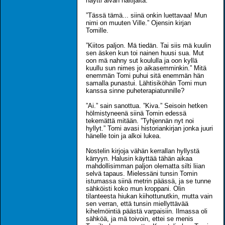
näytti aivan haltijalta.
”Tässä tämä... siinä onkin luettavaa! Mun
nimi on muuten Ville.” Ojensin kirjan
Tomille.
”Kiitos paljon. Mä tiedän. Tai siis mä kuulin
sen äsken kun toi nainen huusi sua. Mut
oon mä nahny sut koululla ja oon kyllä
kuullu sun nimes jo aikasemminkin.” Mitä
enemmän Tomi puhui sitä enemmän hän
samalla punastui. Lähtisiköhän Tomi mun
kanssa sinne puheterapiatunnille?
”Ai.” sain sanottua. ”Kiva.” Seisoin hetken
hölmistyneenä siinä Tomin edessä
tekemättä mitään. ”Tyhjennän nyt noi
hyllyt.” Tomi avasi historiankirjan jonka juuri
hänelle toin ja alkoi lukea.
Nostelin kirjoja vähän kerrallan hyllystä
kärryyn. Halusin käyttää tähän aikaa
mahdollisimman paljon olematta silti liian
selvä tapaus. Mielessäni tunsin Tomin
istumassa siinä metrin päässä, ja se tunne
sähköisti koko mun kroppani. Olin
tilanteesta hiukan kiihottunutkin, mutta vain
sen verran, että tunsin miellyttävää
kihelmöintiä päästä varpaisiin. Ilmassa oli
sähköä, ja mä toivoin, ettei se menis