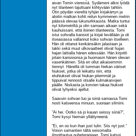
aivan Tomin vieressä. Sydämeni alkoi lyödä
nyt tilanteen tajuttuani kiihtyvään tahtiin.
Otin pöydän viereltä tyhjän kirjakärryn ja
aloitin matkan kohti reilun kymmenen metrin
päässä olevaa lukunurkkausta. Matka tuntui
nyt kilometriltä ja olin samaan aikaan sekä
kauhuissani, että iloinen tilanteesta. Tomi
istui sohvalla kansiot ja kirjat levällään ja oli
itseasiassa vallannut koko sohvan itselleen.
Hän oli ottanut kenkänsäkin jalastaan ja
takki sekä muut ulkovaatteet olivat hujan
hajan lattialla hänen edessään. Hän kirjoitti
jotain kansioonsa ja huomasin hänen olevan
vasenkätinen. Sitä en ollut aikaisemmin
tiennyt. Hänellä oli tumman hiekan väriset
hiukset, jotka oli leikattu niin, että
etuhiukset olivat hiukan pitemmät ja
tippuivat rennosti otsalle kulmakarvojen
päälle. Niskasta ja korvien takaa hiukset
olivat lyhyeksi ajellut.
Saavuin sohvan luo ja siinä samassa Tomi
nosti katseensa minuun, suoraan silmiini.
”Ai hei. Ootko sä jo kauan seissy siinä?”,
Tomi kysyi hieman yllättyneenä.
”Ei, en oo kun ihan just tulin. Siis nyt just.”
Voisin samantien tältä seisomalta
ilmoittautua puheterapiaan. Tomi katsoi