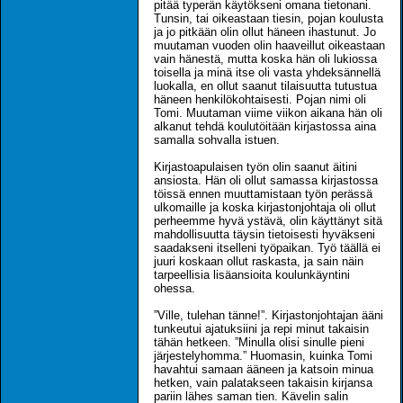
pitää typerän käytökseni omana tietonani.
Tunsin, tai oikeastaan tiesin, pojan koulusta
ja jo pitkään olin ollut häneen ihastunut. Jo
muutaman vuoden olin haaveillut oikeastaan
vain hänestä, mutta koska hän oli lukiossa
toisella ja minä itse oli vasta yhdeksännellä
luokalla, en ollut saanut tilaisuutta tutustua
häneen henkilökohtaisesti. Pojan nimi oli
Tomi. Muutaman viime viikon aikana hän oli
alkanut tehdä koulutöitään kirjastossa aina
samalla sohvalla istuen.
Kirjastoapulaisen työn olin saanut äitini
ansiosta. Hän oli ollut samassa kirjastossa
töissä ennen muuttamistaan työn perässä
ulkomaille ja koska kirjastonjohtaja oli ollut
perheemme hyvä ystävä, olin käyttänyt sitä
mahdollisuutta täysin tietoisesti hyväkseni
saadakseni itselleni työpaikan. Työ täällä ei
juuri koskaan ollut raskasta, ja sain näin
tarpeellisia lisäansioita koulunkäyntini
ohessa.
”Ville, tulehan tänne!”. Kirjastonjohtajan ääni
tunkeutui ajatuksiini ja repi minut takaisin
tähän hetkeen. ”Minulla olisi sinulle pieni
järjestelyhomma.” Huomasin, kuinka Tomi
havahtui samaan ääneen ja katsoin minua
hetken, vain palatakseen takaisin kirjansa
pariin lähes saman tien. Kävelin salin