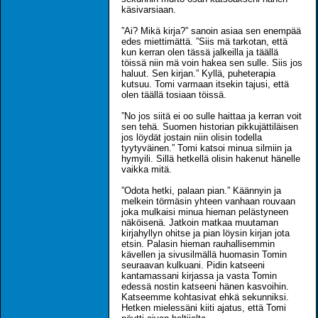
käsivarsiaan.
”Ai? Mikä kirja?” sanoin asiaa sen enempää
edes miettimättä. ”Siis mä tarkotan, että
kun kerran olen tässä jalkeilla ja täällä
töissä niin mä voin hakea sen sulle. Siis jos
haluut. Sen kirjan.” Kyllä, puheterapia
kutsuu. Tomi varmaan itsekin tajusi, että
olen täällä tosiaan töissä.
”No jos siitä ei oo sulle haittaa ja kerran voit
sen tehä. Suomen historian pikkujättiläisen
jos löydät jostain niin olisin todella
tyytyväinen.” Tomi katsoi minua silmiin ja
hymyili. Sillä hetkellä olisin hakenut hänelle
vaikka mitä.
”Odota hetki, palaan pian.” Käännyin ja
melkein törmäsin yhteen vanhaan rouvaan
joka mulkaisi minua hieman pelästyneen
näköisenä. Jatkoin matkaa muutaman
kirjahyllyn ohitse ja pian löysin kirjan jota
etsin. Palasin hieman rauhallisemmin
kävellen ja sivusilmällä huomasin Tomin
seuraavan kulkuani. Pidin katseeni
kantamassani kirjassa ja vasta Tomin
edessä nostin katseeni hänen kasvoihin.
Katseemme kohtasivat ehkä sekunniksi.
Hetken mielessäni kiiti ajatus, että Tomi