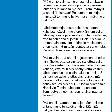
”Mä olen jo valmis. Tulen aamulla takasin
tekeen ton järjestelyn loppuun ja pääsen
lähteen sun kanssa nyt heti.” Tomi hymyili
ja sanoi ”Loistavaa! Palauteaan toi kirja
minkä sä toit mulle hyllyyn ja sit mäkin olen
valmis.”
Lähdimme kirjastosta kohti keskustan
kahvilaa. Kävelimme vierekkäin lumisella
jalkakäytävällä ja kumpikin tuntui odottavan,
että toinen sanoisi jotain. Hiljaisuus alkoi jo
tuntua painostavalta ja kirosin mielessäni,
etten keksinyt mitään luontevaa sanomista.
Onneksi Tomi avasi vihdoin suunsa.
”Mä toivoin, että sä tulisit jutteleen tai edes
niin lähelle, että saisin itse sanottua sulle
moi. Sä kiertelit niin kaukana niitten kirjojes
kanssa, että mun olis pitäny varta vasten
lähteä sun luo jos olisin halunnu jutella. Se
oli liian iso askel otettavaksi vaikka mä
olinkin melkko varma, et sä et olis pannut
pahakses jos olisin tullu. Oonko oikeessa?”
Häkellyin Tomin puheesta ja punastuin.
Tomi tietysti huomasi sen ja alkoi nauraa
iloisesti.
”Mä en olis varmaan tullu jos Maria ei olin
antanu mulle tehtäväks tyhjentää niitä
hyllyjä. Kiertelisin varmaan vieläkin sielä