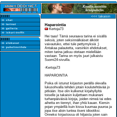
<<< takaisin
chat
Haparointia
tarinat
galleria
Kertoja73
iskuri-treffit
Hei taas! Tämä seuraava tarina ei sisällä
seksiä, joten seksinnälkäiset älkööt
elokuvat
vaivautuko, ettei tule pettymyksiä ;)
puhelinviihde
Antakaa palautetta, varsinkin ehdotukset,
miten tarina jatkuu otetaan mielellään
vastaan. Tarina on myös juuri julkaistu
Suomi24-sivuilla.
-Kertoja73
HAPAROINTIA
Poika oli istunut kirjaston perällä olevalla
lukusohvalla tehden jotain koulutehtävää jo
pitkään. Itse olin kulkenut kirjahyllyltä
toiselle ja takaisin kuljettaen mukanani
turhanpäiväisiä kirjoja, joiden nimeä tai edes
aihetta en tiennyt, ihan yhtä kauan. Kiersin
pojan ympärillä kuin kissa kuumaa puuroa ja
jopa itse aloin tuntea itseni idiootiksi.
Onneksi kirjastossa oli hiljaista joten sain