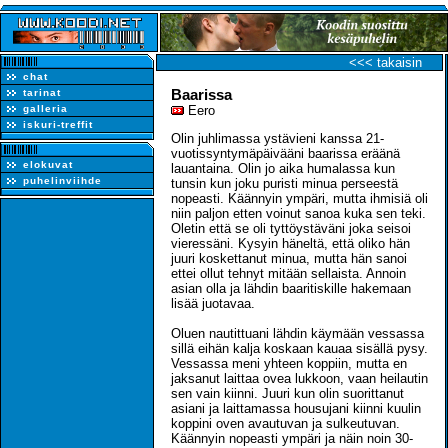
<<< takaisin
chat
Baarissa
tarinat
galleria
Eero
iskuri-treffit
Olin juhlimassa ystävieni kanssa 21-
vuotissyntymäpäivääni baarissa eräänä
elokuvat
lauantaina. Olin jo aika humalassa kun
puhelinviihde
tunsin kun joku puristi minua perseestä
nopeasti. Käännyin ympäri, mutta ihmisiä oli
niin paljon etten voinut sanoa kuka sen teki.
Oletin että se oli tyttöystäväni joka seisoi
vieressäni. Kysyin häneltä, että oliko hän
juuri koskettanut minua, mutta hän sanoi
ettei ollut tehnyt mitään sellaista. Annoin
asian olla ja lähdin baaritiskille hakemaan
lisää juotavaa.
Oluen nautittuani lähdin käymään vessassa
sillä eihän kalja koskaan kauaa sisällä pysy.
Vessassa meni yhteen koppiin, mutta en
jaksanut laittaa ovea lukkoon, vaan heilautin
sen vain kiinni. Juuri kun olin suorittanut
asiani ja laittamassa housujani kiinni kuulin
koppini oven avautuvan ja sulkeutuvan.
Käännyin nopeasti ympäri ja näin noin 30-