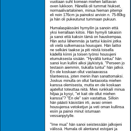
vuotiaan suht komean miehen laittavan
oven lukkoon. Hänellä oli tummat hiukset,
normaalivartaloinen, minua hieman pitempi
eli noin 176cm ja painoksi arvioin n. 75-80kg
ja hän oli pukeutunut tummaan pukuun.
Humalaspäissäni hymyilin ja sanoin että
yksi kerrallaan kiitos. Hän hymyili takaisin
ja sanoi että kaksin tämä on hauskempaa.
Hän astui lähemmäs ja tarttui käsiini jotka
oli vielä sulkemassa housujani. Hän laittoi
ne selkäni taakse ja piti niistä toisella
kädellä kiinni ja toisen työnsi housujeni
etumuksesta sisään. "Hyvältä tuntuu" hän
sanoi kun kullini alkoi jäykistyä. "Perseen jo
testasin aiemmin, tiukalta tuntui" hän jatkoi.
En ole koskaan ollut vastaavassa
tilanteessa, joten menin ihan sanattomaksi.
Joskus minulla on ollut fantasioita miehen
kanssa olemisesta, mutta en ole koskaan
ajatellut toteuttaa niitä. Mies runkkaili minua
hiljaa ja kysyi, "et kait ole ollut miehen
kanssa"? "En ole" sain vastattua. Silloin
hän päästi käsistäni irti, avasi omien
housujensa vetoketjun ja veti oman kullinsa
esiin ja painoi minut istumaan
vessanpytylle.
"Ime mua" hän sanoi seistessään jalkojeni
välissä. Humala oli alentanut estojani ja