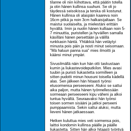
tilanne oli niin kiihottava, että päätin totella
ja otin hänen kullinsa suuhuni. Se oli jo
täydessä seisokissa ja terska oli kostunut.
Hänen kullinsa oli alaspäin kaareva noin
16cm pitkä ja noin 3cm halkaisijaltaan. Se
maistui suolaiselta, ja mielestäni erittäin
hyvältä. Imin ja nuolin hänen kulliaan noin 5-
7 minuuttia, puristellen ja hyväillen samalla
käsilläni hänen persettään ja välillä
runkkasin häntä. Yhtäkkiä hän vetäytyi
minusta pois päin ja nosti minut seisomaan.
"Mä haluun panna sua" mies ilmoitti ja
käänsi minut ympäri.
Sivusilmällä näin kun hän otti taskustaan
kumin ja liukastevoideputkilon. Mies avasi
tuubin ja puristi liukastetta sormilleen ja
sitten pudotti minun housuni toisella kädellä
alas. Sen jälkeen hän hitaasti työnsi
etusormensa perseeseeni. Aluksi se sattui
aika paljon, mutta hänen työnnellessään
sormeaan perseeseeni kipu väheni ja alkoi
tuntua hyvältä. Seuraavaksi hän työnsi
toisen sormen sisääni ja jatkoi perseeni
pumppaamista. Sekin sattui aluksi, mutta
lieveni hänen jatkaessaan.
Hetken kuluttua mies veti sormensa pois,
laittoi kondomin kullinsa päälle ja päälle
liukastetta. Sitten hän alkoi hitaasti työntyä