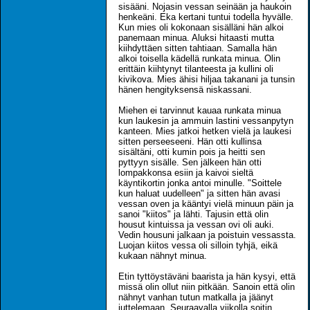
sisääni. Nojasin vessan seinään ja haukoin
henkeäni. Eka kertani tuntui todella hyvälle.
Kun mies oli kokonaan sisälläni hän alkoi
panemaan minua. Aluksi hitaasti mutta
kiihdyttäen sitten tahtiaan. Samalla hän
alkoi toisella kädellä runkata minua. Olin
erittäin kiihtynyt tilanteesta ja kullini oli
kivikova. Mies ähisi hiljaa takanani ja tunsin
hänen hengityksensä niskassani.
Miehen ei tarvinnut kauaa runkata minua
kun laukesin ja ammuin lastini vessanpytyn
kanteen. Mies jatkoi hetken vielä ja laukesi
sitten perseeseeni. Hän otti kullinsa
sisältäni, otti kumin pois ja heitti sen
pyttyyn sisälle. Sen jälkeen hän otti
lompakkonsa esiin ja kaivoi sieltä
käyntikortin jonka antoi minulle. "Soittele
kun haluat uudelleen" ja sitten hän avasi
vessan oven ja kääntyi vielä minuun päin ja
sanoi "kiitos" ja lähti. Tajusin että olin
housut kintuissa ja vessan ovi oli auki.
Vedin housuni jalkaan ja poistuin vessassta.
Luojan kiitos vessa oli silloin tyhjä, eikä
kukaan nähnyt minua.
Etin tyttöystäväni baarista ja hän kysyi, että
missä olin ollut niin pitkään. Sanoin että olin
nähnyt vanhan tutun matkalla ja jäänyt
juttelemaan. Seuraavalla viikolla soitin