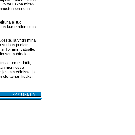
n voitte uskoa miten
 innostuneena otin
eltuna ei tuo
lon kummatkin oltiin
uudesta, ja yritin minä
n suuhun ja aloin
nsi Tommin vatsalle,
lin sen puhtaaksi...
inua. Tommi kiitti,
vään mennessä
 jossain väleissä ja
n ole tämän lisäksi
..
<<< takaisin