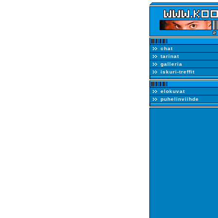
chat
tarinat
galleria
iskuri-treffit
elokuvat
puhelinviihde