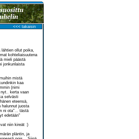
<<< takaisin
lähtien ollut poika,
mmat kohteliaisuutena
dä mieli päästä
i jonkunlaista
n muihin mistä
 kundinkin kaa
ommin (nimi
 nyt.. kerta vaan
ka selvästi
 hänen eteensä,
n halunnut juosta
 ni ota"... tästä
nyt edetään"
at niin kireät :)
märän pläntin, ja
nopeasti pois... Siinä