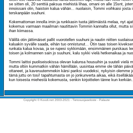
se sitten oli, 20 senttiä paksua miehistä lihaa, omani on alle 15snt, jote
innoissani olin, haistoin kalua vähän... nuolaisin, Tommi voihkaisi josta
terskanpään suuhuni.
Kokemattoman innolla imin ja runkkasin tuota jättimäistä melaa, nyt ajat
kokemus varmaan maailman nautittavin Tommin kannalta ollut, mutta sil
ihan kiimassa.
Välillä otin jättimäiset pallit vuorotellen suuhuni ja nautin niitten suolais
kaluakin syvälle saada, eihän tuo onnistunut... Otin taas toisen kivekse
runkata kalua kovaa, ja se rupesi sykkimään, ensimmäinen purskaus le
toisen ja kolmannen sain jo suuhuni, kalu sykki vielä hetkenaikaa ja nuo
Tommi laittoi puoliseisokissa olevan kalunsa housuihin ja suuteli vielä m
mutta oltiin kummatkin vähän hämillään, uusintaa emme ole tähän päi
ottaneet, ja kaveruutemmekin kärsi pariksi vuodeksi, nykyisin olemme jo
tämä juttu on tosi! tapahtumasta on jo jonkunverta aikaa, eikä itselläkää
kun toisesta miehestä kokemusta, senkin kirjoittelen tänne kun kerkiän.
Copyright © Koodi.net 2003-2021 -
Tietosuojaseloste
-
Palaute