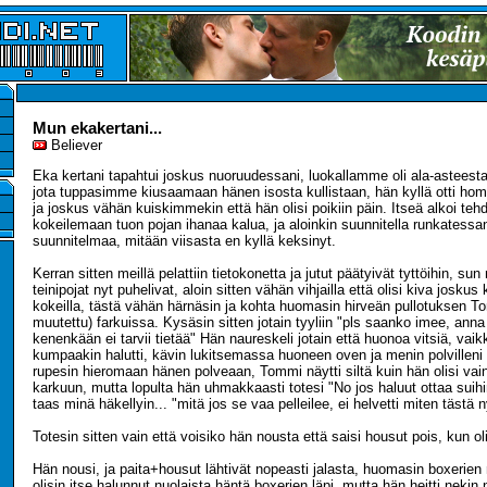
Mun ekakertani...
Believer
Eka kertani tapahtui joskus nuoruudessani, luokallamme oli ala-asteesta 
jota tuppasimme kiusaamaan hänen isosta kullistaan, hän kyllä otti ho
ja joskus vähän kuiskimmekin että hän olisi poikiin päin. Itseä alkoi teh
kokeilemaan tuon pojan ihanaa kalua, ja aloinkin suunnitella runkatessan
suunnitelmaa, mitään viisasta en kyllä keksinyt.
Kerran sitten meillä pelattiin tietokonetta ja jutut päätyivät tyttöihin, su
teinipojat nyt puhelivat, aloin sitten vähän vihjailla että olisi kiva joskus
kokeilla, tästä vähän härnäsin ja kohta huomasin hirveän pullotuksen T
muutettu) farkuissa. Kysäsin sitten jotain tyyliin "pls saanko imee, anna
kenenkään ei tarvii tietää" Hän naureskeli jotain että huonoa vitsiä, vaik
kumpaakin halutti, kävin lukitsemassa huoneen oven ja menin polvilleni
rupesin hieromaan hänen polveaan, Tommi näytti siltä kuin hän olisi vai
karkuun, mutta lopulta hän uhmakkaasti totesi "No jos haluut ottaa suihin
taas minä häkellyin... "mitä jos se vaa pelleilee, ei helvetti miten tästä 
Totesin sitten vain että voisiko hän nousta että saisi housut pois, kun oliv
Hän nousi, ja paita+housut lähtivät nopeasti jalasta, huomasin boxerien 
olisin itse halunnut nuolaista häntä boxerien läpi, mutta hän heitti nekin 