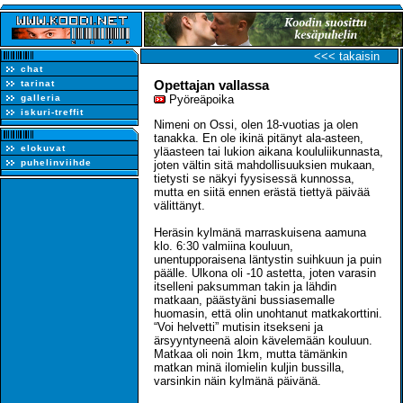
<<< takaisin
chat
Opettajan vallassa
tarinat
galleria
Pyöreäpoika
iskuri-treffit
Nimeni on Ossi, olen 18-vuotias ja olen
tanakka. En ole ikinä pitänyt ala-asteen,
elokuvat
yläasteen tai lukion aikana koululiikunnasta,
puhelinviihde
joten vältin sitä mahdollisuuksien mukaan,
tietysti se näkyi fyysisessä kunnossa,
mutta en siitä ennen erästä tiettyä päivää
välittänyt.
Heräsin kylmänä marraskuisena aamuna
klo. 6:30 valmiina kouluun,
unentupporaisena läntystin suihkuun ja puin
päälle. Ulkona oli -10 astetta, joten varasin
itselleni paksumman takin ja lähdin
matkaan, päästyäni bussiasemalle
huomasin, että olin unohtanut matkakorttini.
“Voi helvetti” mutisin itsekseni ja
ärsyyntyneenä aloin kävelemään kouluun.
Matkaa oli noin 1km, mutta tämänkin
matkan minä ilomielin kuljin bussilla,
varsinkin näin kylmänä päivänä.