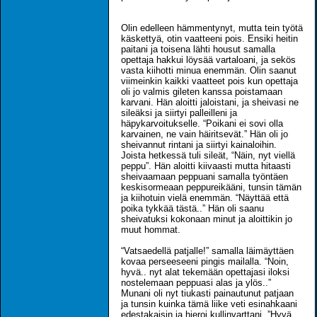
Olin edelleen hämmentynyt, mutta tein työtä
käskettyä, otin vaatteeni pois. Ensiki heitin
paitani ja toisena lähti housut samalla
opettaja hakkui löysää vartaloani, ja sekös
vasta kiihotti minua enemmän. Olin saanut
viimeinkin kaikki vaatteet pois kun opettaja
oli jo valmis gileten kanssa poistamaan
karvani. Hän aloitti jaloistani, ja sheivasi ne
sileäksi ja siirtyi palleilleni ja
häpykarvoitukselle. “Poikani ei sovi olla
karvainen, ne vain häiritsevät.” Hän oli jo
sheivannut rintani ja siirtyi kainaloihin.
Joista hetkessä tuli sileät, “Näin, nyt viellä
peppu”. Hän aloitti kiivaasti mutta hitaasti
sheivaamaan peppuani samalla työntäen
keskisormeaan peppureikääni, tunsin tämän
ja kiihotuin vielä enemmän. “Näyttää että
poika tykkää tästä..” Hän oli saanu
sheivatuksi kokonaan minut ja aloittikin jo
muut hommat.
“Vatsaedellä patjalle!” samalla läimäyttäen
kovaa perseeseeni pingis mailalla. “Noin,
hyvä.. nyt alat tekemään opettajasi iloksi
nostelemaan peppuasi alas ja ylös..”
Munani oli nyt tiukasti painautunut patjaan
ja tunsin kuinka tämä liike veti esinahkaani
edestakaisin ja hieroi kullinvarttani. ”Hyvä..