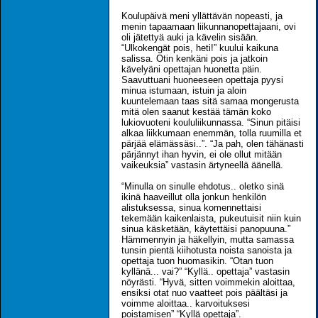
Koulupäivä meni yllättävän nopeasti, ja
menin tapaamaan liikunnanopettajaani, ovi
oli jätettyä auki ja kävelin sisään.
“Ulkokengät pois, heti!” kuului kaikuna
salissa. Otin kenkäni pois ja jatkoin
kävelyäni opettajan huonetta päin.
Saavuttuani huoneeseen opettaja pyysi
minua istumaan, istuin ja aloin
kuuntelemaan taas sitä samaa mongerusta
mitä olen saanut kestää tämän koko
lukiovuoteni koululiikunnassa. “Sinun pitäisi
alkaa liikkumaan enemmän, tolla ruumilla et
pärjää elämässäsi..”. “Ja pah, olen tähänasti
pärjännyt ihan hyvin, ei ole ollut mitään
vaikeuksia” vastasin ärtyneellä äänellä.
“Minulla on sinulle ehdotus.. oletko sinä
ikinä haaveillut olla jonkun henkilön
alistuksessa, sinua komennettaisi
tekemään kaikenlaista, pukeutuisit niin kuin
sinua käsketään, käytettäisi panopuuna.”
Hämmennyin ja häkellyin, mutta samassa
tunsin pientä kiihotusta noista sanoista ja
opettaja tuon huomasikin. “Otan tuon
kyllänä... vai?” “Kyllä.. opettaja” vastasin
nöyrästi. “Hyvä, sitten voimmekin aloittaa,
ensiksi otat nuo vaatteet pois päältäsi ja
voimme aloittaa.. karvoituksesi
poistamisen” “Kyllä opettaja”.