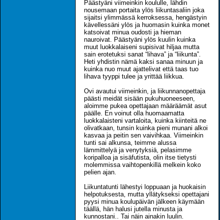
Päästyäni viimeinkin koululle, lähdin
nousemaan portaita ylös liikuntasaliin joka
sijaitsi ylimmässä kerroksessa, hengästyin
kävellessäni ylös ja huomasin kuinka monet
katsoivat minua oudosti ja hieman
nauroivat. Päästyäni ylös kuulin kuinka
muut luokkalaiseni supisivat hiljaa mutta
sain erotetuksi sanat “lihava” ja “liikunta”.
Heti yhdistin nämä kaksi sanaa minuun ja
kuinka nuo muut ajattelivat että taas tuo
lihava tyyppi tulee ja yrittää liikkua.
Ovi avautui viimeinkin, ja liikunnanopettaja
päästi meidät sisään pukuhuoneeseen,
aloimme pukea opettajaan määräämät asut
päälle. En voinut olla huomaamatta
luokkalaisteni vartaloita, kuinka kiinteitä ne
olivatkaan, tunsin kuinka pieni munani alkoi
kasvaa ja peitin sen vaivihkaa. Viimeinkin
tunti sai alkunsa, teimme alussa
lämmittelyä ja venytyksiä, pelasimme
koripalloa ja sisäfutista, olin itse tietysti
molemmissa vaihtopenkillä melkein koko
pelien ajan.
Liikuntatunti lähestyi loppuaan ja huokaisin
helpotuksesta, mutta yllätykseksi opettajani
pyysi minua koulupäivän jälkeen käymään
täällä, hän halusi jutella minusta ja
kunnostani.. Tai näin ainakin luulin.