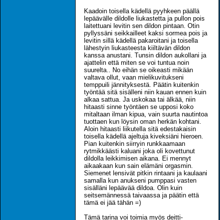
Kaadoin toisella kädellä pyyhkeen päällä
lepäävälle dildolle liukastetta ja pullon pois
laitettuani levitin sen dildon pintaan. Otin
pyllyssäni seikkailleet kaksi sormea pois ja
levitin sillä kädellä pakaroitani ja toisella
lähestyin liukasteesta kiiltävän dildon
kanssa anustani. Tunsin dildon aukollani ja
ajattelin että miten se voi tuntua noin
suurelta.. No eihän se oikeasti mikään
valtava ollut, vaan mielikuvitukseni
temppuili jännityksestä. Päätin kuitenkin
työntää sitä sisälleni niin kauan ennen kuin
alkaa sattua. Ja uskokaa tai älkää, niin
hitaasti sinne työntäen se upposi koko
mitaltaan ilman kipua, vain suurta nautintoa
tuottaen kun löysin oman herkän kohtani.
Aloin hitaasti liikutella sitä edestakaisin
toisella kädellä ajeltuja kiveksiäni hieroen.
Pian kuitenkin siirryin runkkaamaan
rytmikkäästi kaluani joka oli kovettunut
dildolla leikkimisen aikana. Ei mennyt
aikaakaan kun sain elämäni orgasmin.
Siemenet lensivät pitkin rintaani ja kaulaani
samalla kun anukseni pumppasi vasten
sisälläni lepäävää dildoa. Olin kuin
seitsemännessä taivaassa ja päätin että
tämä ei jää tähän =)
Tämä tarina voi toimia myös deitti-