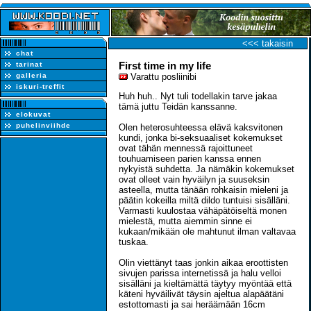
<<< takaisin
chat
First time in my life
tarinat
galleria
Varattu posliinibi
iskuri-treffit
Huh huh.. Nyt tuli todellakin tarve jakaa
tämä juttu Teidän kanssanne.
elokuvat
puhelinviihde
Olen heterosuhteessa elävä kaksvitonen
kundi, jonka bi-seksuaaliset kokemukset
ovat tähän mennessä rajoittuneet
touhuamiseen parien kanssa ennen
nykyistä suhdetta. Ja nämäkin kokemukset
ovat olleet vain hyväilyn ja suuseksin
asteella, mutta tänään rohkaisin mieleni ja
päätin kokeilla miltä dildo tuntuisi sisälläni.
Varmasti kuulostaa vähäpätöiseltä monen
mielestä, mutta aiemmin sinne ei
kukaan/mikään ole mahtunut ilman valtavaa
tuskaa.
Olin viettänyt taas jonkin aikaa eroottisten
sivujen parissa internetissä ja halu velloi
sisälläni ja kieltämättä täytyy myöntää että
käteni hyväilivät täysin ajeltua alapäätäni
estottomasti ja sai heräämään 16cm