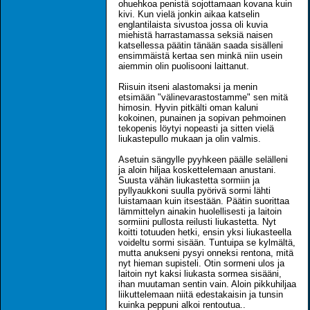
ohuehkoa penistä sojottamaan kovana kuin
kivi. Kun vielä jonkin aikaa katselin
englantilaista sivustoa jossa oli kuvia
miehistä harrastamassa seksiä naisen
katsellessa päätin tänään saada sisälleni
ensimmäistä kertaa sen minkä niin usein
aiemmin olin puolisooni laittanut.
Riisuin itseni alastomaksi ja menin
etsimään "välinevarastostamme" sen mitä
himosin. Hyvin pitkälti oman kaluni
kokoinen, punainen ja sopivan pehmoinen
tekopenis löytyi nopeasti ja sitten vielä
liukastepullo mukaan ja olin valmis.
Asetuin sängylle pyyhkeen päälle selälleni
ja aloin hiljaa koskettelemaan anustani.
Suusta vähän liukastetta sormiin ja
pyllyaukkoni suulla pyörivä sormi lähti
luistamaan kuin itsestään. Päätin suorittaa
lämmittelyn ainakin huolellisesti ja laitoin
sormiini pullosta reilusti liukastetta. Nyt
koitti totuuden hetki, ensin yksi liukasteella
voideltu sormi sisään. Tuntuipa se kylmältä,
mutta anukseni pysyi onneksi rentona, mitä
nyt hieman supisteli. Otin sormeni ulos ja
laitoin nyt kaksi liukasta sormea sisääni,
ihan muutaman sentin vain. Aloin pikkuhiljaa
liikuttelemaan niitä edestakaisin ja tunsin
kuinka peppuni alkoi rentoutua..