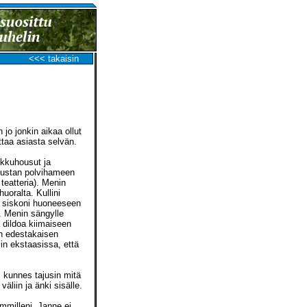
<<< takaisin
 jo jonkin aikaa ollut
ttaa asiasta selvän.
pikkuhousut ja
, mustan polvihameen
 teatteria). Menin
uoralta. Kullini
in siskoni huoneeseen
n. Menin sängylle
 dildoa kiimaiseen
in edestakaisen
iin ekstaasissa, että
 kunnes tajusin mitä
väliin ja änki sisälle.
emmilleni. Janne ei