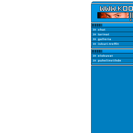
chat
tarinat
galleria
iskuri-treffit
elokuvat
puhelinviihde