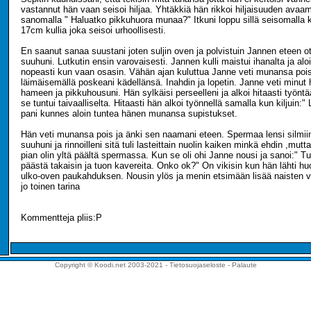
vastannut hän vaan seisoi hiljaa. Yhtäkkiä hän rikkoi hiljaisuuden avaam
sanomalla " Haluatko pikkuhuora munaa?" Itkuni loppu sillä seisomalla k
17cm kullia joka seisoi urhoollisesti.
En saanut sanaa suustani joten suljin oven ja polvistuin Jannen eteen o
suuhuni. Lutkutin ensin varovaisesti. Jannen kulli maistui ihanalta ja aloi
nopeasti kun vaan osasin. Vähän ajan kuluttua Janne veti munansa poi
läimäisemällä poskeani kädellänsä. Inahdin ja lopetin. Janne veti minut 
hameen ja pikkuhousuni. Hän sylkäisi perseelleni ja alkoi hitaasti työn
se tuntui taivaalliselta. Hitaasti hän alkoi työnnellä samalla kun kiljuin:" 
pani kunnes aloin tuntea hänen munansa supistukset.
Hän veti munansa pois ja änki sen naamani eteen. Spermaa lensi silmiini
suuhuni ja rinnoilleni sitä tuli lasteittain nuolin kaiken minkä ehdin ,mutta s
pian olin yltä päältä spermassa. Kun se oli ohi Janne nousi ja sanoi:" Tu
päästä takaisin ja tuon kavereita. Onko ok?" On vikisin kun hän lähti hu
ulko-oven paukahduksen. Nousin ylös ja menin etsimään lisää naisten v
jo toinen tarina
Kommentteja pliis:P
Copyright © Koodi.net 2003-2021 -
Tietosuojaseloste
-
Palaute