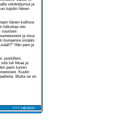
alla vetoketjunsa ja
un tuijotin hänen
ttaen hänen kullinsa
n lutkuttaa niin
s suustani
huoneeseeni ja riisui
tää munaansa sisääni
Lisää!!!" Hän pani ja
, poskilleni,
itä tuli liikaa ja
len parin tunnin
oneestani. Kuulin
aatteita. Mutta se on
<<< takaisin