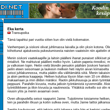
Eka kerta
Transupoika
Tämä tapahtui pari vuotta sitten kun olin vielä kokematon.
Vanhempani ja siskoni olivat juhlimassa laivalla ja olin yksin kotona. Olin
kiihottunut ajatuksesta pukeutumisesta naisten vaateisiin niin ajattelin o
Menin siskoni vaatekaapille ja laitoin päälleni ihanat punaiset silkkiset 
rintaliivit. Ne mahtuivat päälleni melko hyvin. Laitoin paperia rinnoiksi
ja valkoisen topin. Heitin vielä blondin peruukin päähäni (siskoni harrasti
peilin eteen seisomaan ja laukesin melkein heti näytin aivan kiimaiselta h
seisoi juhlakunnossa, mutta päätin olla välittämättä siitä. Menin takais
ja aloin penkoa kaappeja. Hetken kuluttua löysin liilan noin 10 cm dildo
makaamaan ja imin dildon märäksi. Raotin pikkuhousuja ja aloin työntää
peppuuni. Parahdin kivusta, mutta jatkoin työntämistä syvemmälle. Alo
työntöliikkeen ja itkin kivusta ja nautinnosta. Yhtäkkiä ovikello soi olin n
nousin ylös ja menin avaaman oven.
Oven ulkopuolella seisoi naapurini Janne. Tuijotimme toisiamme hetken,
tein ja parahdin itkuun ja koitin sulkea oven, mutta Janne laittoi jalkansa 
Sepitin kauhuissani, että tekisin mitä tahansa jotta hän ei kertoisi vanh