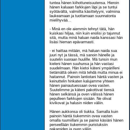
tuntea hänen kiihottuneisuutensa. Hieroin
hänen kaluaan farkkujen läpi ja se tuntui
syötävältä, valmiilta käsittelyyni, valmiina
laukeamaan ja tuottamaan suunnatonta
mielihyvää...
- Minä en ole aiemmin tehnyt tätä, hän
kuiskasi hiljaa, niin kuin enolisi jo tajunnut
sitä, mutta minä haluan naida kanssasi hän
lisäsi hieman epävarmasti.
- ei haittaa mitään, mä haluan naida sua
juuri nyt ja tässä, mä sanoin hänelle ja
suutelin suoraan huulille. Mä tunsin mun
kieleni hänen suuhunsa ja hän vastasi
suudelmaan. Hän kietoi käteni ympärilleni
tietämättä oikein mitä tehdä mutta minua ei
haitannut. Painoin lantiotani häntä vasten ja
keinuttelin hinkaten kalujamme yhteen
hänen painautuessaan ovea vasten.
Suutelimme ja käteni pakottivat tiensä
hänen selkänsä ja oven välissä hänen
pepulleen farkkujen sisään. Ne olivat
kivikovat ja halusin niiden väliin.
Hänen aukkonsa oli tiukka. Samalla kuin
painoin häntä tiukemmin ovea vasten
omalla ruumiillani ja se painoi käsiäni hänen
perseellään tiukemmin puristuksiin
pakaroiden ja oven väliin.