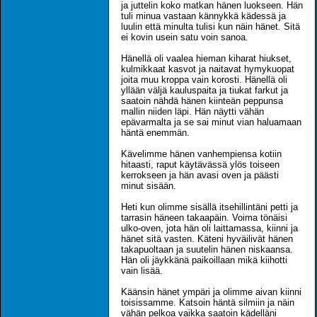
ja juttelin koko matkan hänen luokseen. Hän
tuli minua vastaan kännykkä kädessä ja
luulin että minulta tulisi kun näin hänet. Sitä
ei kovin usein satu voin sanoa.
Hänellä oli vaalea hieman kiharat hiukset,
kulmikkaat kasvot ja naitavat hymykuopat
joita muu kroppa vain korosti. Hänellä oli
yllään väljä kauluspaita ja tiukat farkut ja
saatoin nähdä hänen kiinteän peppunsa
mallin niiden läpi. Hän näytti vähän
epävarmalta ja se sai minut vian haluamaan
häntä enemmän.
Kävelimme hänen vanhempiensa kotiin
hitaasti, raput käytävässä ylös toiseen
kerrokseen ja hän avasi oven ja päästi
minut sisään.
Heti kun olimme sisällä itsehillintäni petti ja
tarrasin häneen takaapäin. Voima tönäisi
ulko-oven, jota hän oli laittamassa, kiinni ja
hänet sitä vasten. Käteni hyväilivät hänen
takapuoltaan ja suutelin hänen niskaansa.
Hän oli jäykkänä paikoillaan mikä kiihotti
vain lisää.
Käänsin hänet ympäri ja olimme aivan kiinni
toisissamme. Katsoin häntä silmiin ja näin
vähän pelkoa vaikka saatoin kädelläni