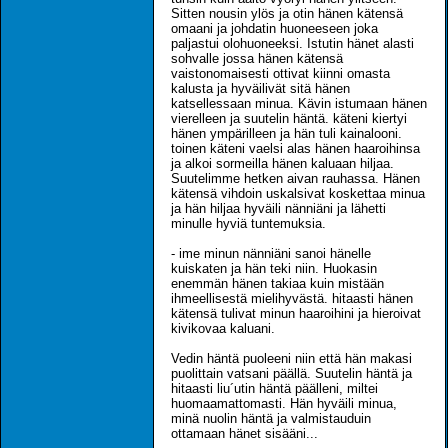
Sitten nousin ylös ja otin hänen kätensä
omaani ja johdatin huoneeseen joka
paljastui olohuoneeksi. Istutin hänet alasti
sohvalle jossa hänen kätensä
vaistonomaisesti ottivat kiinni omasta
kalusta ja hyväilivät sitä hänen
katsellessaan minua. Kävin istumaan hänen
vierelleen ja suutelin häntä. käteni kiertyi
hänen ympärilleen ja hän tuli kainalooni.
toinen käteni vaelsi alas hänen haaroihinsa
ja alkoi sormeilla hänen kaluaan hiljaa.
Suutelimme hetken aivan rauhassa. Hänen
kätensä vihdoin uskalsivat koskettaa minua
ja hän hiljaa hyväili nänniäni ja lähetti
minulle hyviä tuntemuksia.
- ime minun nänniäni sanoi hänelle
kuiskaten ja hän teki niin. Huokasin
enemmän hänen takiaa kuin mistään
ihmeellisestä mielihyvästä. hitaasti hänen
kätensä tulivat minun haaroihini ja hieroivat
kivikovaa kaluani.
Vedin häntä puoleeni niin että hän makasi
puolittain vatsani päällä. Suutelin häntä ja
hitaasti liu´utin häntä päälleni, miltei
huomaamattomasti. Hän hyväili minua,
minä nuolin häntä ja valmistauduin
ottamaan hänet sisääni...