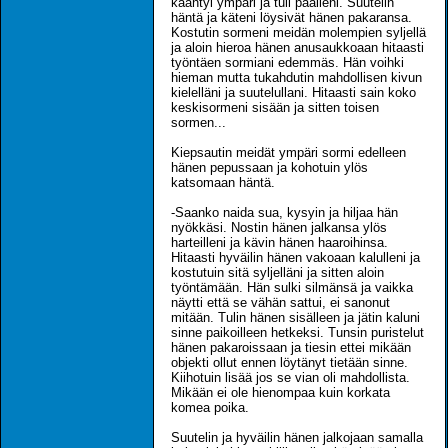
kääntyi ympäri ja tuli päälleni. Suutelin
häntä ja käteni löysivät hänen pakaransa.
Kostutin sormeni meidän molempien syljellä
ja aloin hieroa hänen anusaukkoaan hitaasti
työntäen sormiani edemmäs. Hän voihki
hieman mutta tukahdutin mahdollisen kivun
kielelläni ja suutelullani. Hitaasti sain koko
keskisormeni sisään ja sitten toisen
sormen...
Kiepsautin meidät ympäri sormi edelleen
hänen pepussaan ja kohotuin ylös
katsomaan häntä.
-Saanko naida sua, kysyin ja hiljaa hän
nyökkäsi. Nostin hänen jalkansa ylös
harteilleni ja kävin hänen haaroihinsa.
Hitaasti hyväilin hänen vakoaan kalulleni ja
kostutuin sitä syljelläni ja sitten aloin
työntämään. Hän sulki silmänsä ja vaikka
näytti että se vähän sattui, ei sanonut
mitään. Tulin hänen sisälleen ja jätin kaluni
sinne paikoilleen hetkeksi. Tunsin puristelut
hänen pakaroissaan ja tiesin ettei mikään
objekti ollut ennen löytänyt tietään sinne.
Kiihotuin lisää jos se vian oli mahdollista.
Mikään ei ole hienompaa kuin korkata
komea poika.
Suutelin ja hyväilin hänen jalkojaan samalla