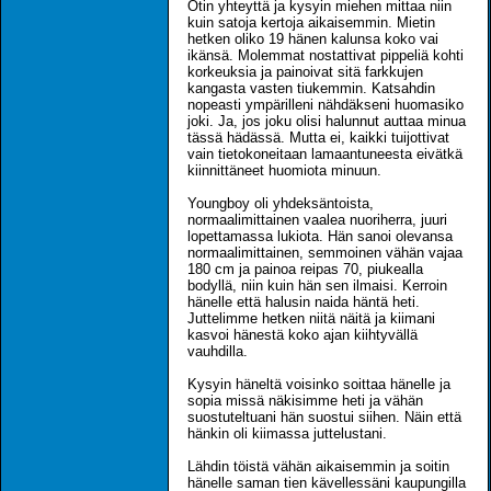
Otin yhteyttä ja kysyin miehen mittaa niin
kuin satoja kertoja aikaisemmin. Mietin
hetken oliko 19 hänen kalunsa koko vai
ikänsä. Molemmat nostattivat pippeliä kohti
korkeuksia ja painoivat sitä farkkujen
kangasta vasten tiukemmin. Katsahdin
nopeasti ympärilleni nähdäkseni huomasiko
joki. Ja, jos joku olisi halunnut auttaa minua
tässä hädässä. Mutta ei, kaikki tuijottivat
vain tietokoneitaan lamaantuneesta eivätkä
kiinnittäneet huomiota minuun.
Youngboy oli yhdeksäntoista,
normaalimittainen vaalea nuoriherra, juuri
lopettamassa lukiota. Hän sanoi olevansa
normaalimittainen, semmoinen vähän vajaa
180 cm ja painoa reipas 70, piukealla
bodyllä, niin kuin hän sen ilmaisi. Kerroin
hänelle että halusin naida häntä heti.
Juttelimme hetken niitä näitä ja kiimani
kasvoi hänestä koko ajan kiihtyvällä
vauhdilla.
Kysyin häneltä voisinko soittaa hänelle ja
sopia missä näkisimme heti ja vähän
suostuteltuani hän suostui siihen. Näin että
hänkin oli kiimassa juttelustani.
Lähdin töistä vähän aikaisemmin ja soitin
hänelle saman tien kävellessäni kaupungilla