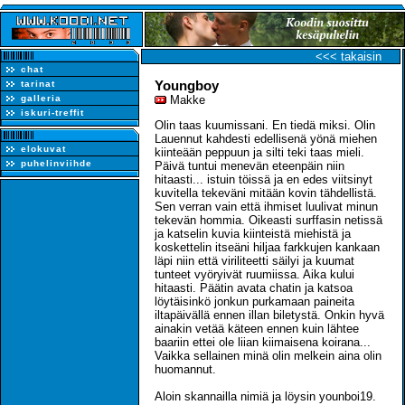
<<< takaisin
chat
Youngboy
tarinat
galleria
Makke
iskuri-treffit
Olin taas kuumissani. En tiedä miksi. Olin
Lauennut kahdesti edellisenä yönä miehen
elokuvat
kiinteään peppuun ja silti teki taas mieli.
puhelinviihde
Päivä tuntui menevän eteenpäin niin
hitaasti... istuin töissä ja en edes viitsinyt
kuvitella tekeväni mitään kovin tähdellistä.
Sen verran vain että ihmiset luulivat minun
tekevän hommia. Oikeasti surffasin netissä
ja katselin kuvia kiinteistä miehistä ja
koskettelin itseäni hiljaa farkkujen kankaan
läpi niin että viriliteetti säilyi ja kuumat
tunteet vyöryivät ruumiissa. Aika kului
hitaasti. Päätin avata chatin ja katsoa
löytäisinkö jonkun purkamaan paineita
iltapäivällä ennen illan biletystä. Onkin hyvä
ainakin vetää käteen ennen kuin lähtee
baariin ettei ole liian kiimaisena koirana...
Vaikka sellainen minä olin melkein aina olin
huomannut.
Aloin skannailla nimiä ja löysin younboi19.