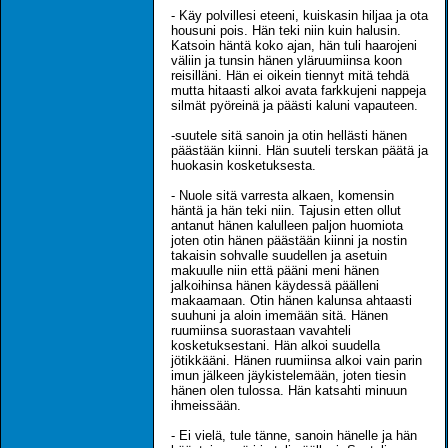
- Käy polvillesi eteeni, kuiskasin hiljaa ja ota
housuni pois. Hän teki niin kuin halusin.
Katsoin häntä koko ajan, hän tuli haarojeni
väliin ja tunsin hänen yläruumiinsa koon
reisilläni. Hän ei oikein tiennyt mitä tehdä
mutta hitaasti alkoi avata farkkujeni nappeja
silmät pyöreinä ja päästi kaluni vapauteen.
-suutele sitä sanoin ja otin hellästi hänen
päästään kiinni. Hän suuteli terskan päätä ja
huokasin kosketuksesta.
- Nuole sitä varresta alkaen, komensin
häntä ja hän teki niin. Tajusin etten ollut
antanut hänen kalulleen paljon huomiota
joten otin hänen päästään kiinni ja nostin
takaisin sohvalle suudellen ja asetuin
makuulle niin että pääni meni hänen
jalkoihinsa hänen käydessä päälleni
makaamaan. Otin hänen kalunsa ahtaasti
suuhuni ja aloin imemään sitä. Hänen
ruumiinsa suorastaan vavahteli
kosketuksestani. Hän alkoi suudella
jötikkääni. Hänen ruumiinsa alkoi vain parin
imun jälkeen jäykistelemään, joten tiesin
hänen olen tulossa. Hän katsahti minuun
ihmeissään.
- Ei vielä, tule tänne, sanoin hänelle ja hän