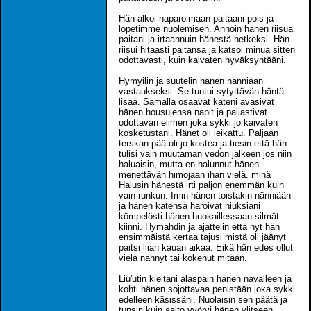
Hän alkoi haparoimaan paitaani pois ja
lopetimme nuolemisen. Annoin hänen riisua
paitani ja irtaannuin hänestä hetkeksi. Hän
riisui hitaasti paitansa ja katsoi minua sitten
odottavasti, kuin kaivaten hyväksyntääni.
Hymyilin ja suutelin hänen nänniään
vastaukseksi. Se tuntui sytyttävän häntä
lisää. Samalla osaavat käteni avasivat
hänen housujensa napit ja paljastivat
odottavan elimen joka sykki jo kaivaten
kosketustani. Hänet oli leikattu. Paljaan
terskan pää oli jo kostea ja tiesin että hän
tulisi vain muutaman vedon jälkeen jos niin
haluaisin, mutta en halunnut hänen
menettävän himojaan ihan vielä. minä
Halusin hänestä irti paljon enemmän kuin
vain runkun. Imin hänen toistakin nänniään
ja hänen kätensä haroivat hiuksiani
kömpelösti hänen huokaillessaan silmät
kiinni. Hymähdin ja ajattelin että nyt hän
ensimmäistä kertaa tajusi mistä oli jäänyt
paitsi liian kauan aikaa. Eikä hän edes ollut
vielä nähnyt tai kokenut mitään.
Liu'utin kieltäni alaspäin hänen navalleen ja
kohti hänen sojottavaa penistään joka sykki
edelleen käsissäni. Nuolaisin sen päätä ja
tunsin kuin aalto vyöryi hänen ylitseen.