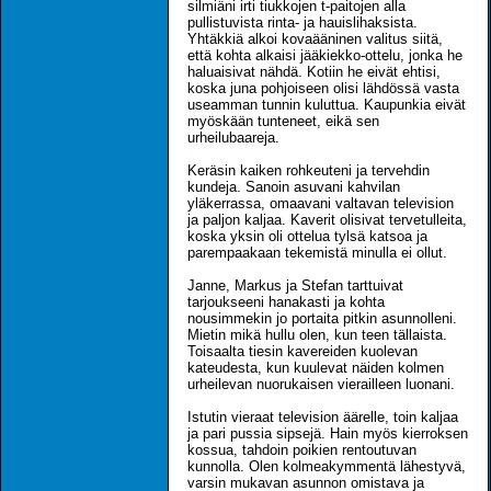
silmiäni irti tiukkojen t-paitojen alla
pullistuvista rinta- ja hauislihaksista.
Yhtäkkiä alkoi kovaääninen valitus siitä,
että kohta alkaisi jääkiekko-ottelu, jonka he
haluaisivat nähdä. Kotiin he eivät ehtisi,
koska juna pohjoiseen olisi lähdössä vasta
useamman tunnin kuluttua. Kaupunkia eivät
myöskään tunteneet, eikä sen
urheilubaareja.
Keräsin kaiken rohkeuteni ja tervehdin
kundeja. Sanoin asuvani kahvilan
yläkerrassa, omaavani valtavan television
ja paljon kaljaa. Kaverit olisivat tervetulleita,
koska yksin oli ottelua tylsä katsoa ja
parempaakaan tekemistä minulla ei ollut.
Janne, Markus ja Stefan tarttuivat
tarjoukseeni hanakasti ja kohta
nousimmekin jo portaita pitkin asunnolleni.
Mietin mikä hullu olen, kun teen tällaista.
Toisaalta tiesin kavereiden kuolevan
kateudesta, kun kuulevat näiden kolmen
urheilevan nuorukaisen vierailleen luonani.
Istutin vieraat television äärelle, toin kaljaa
ja pari pussia sipsejä. Hain myös kierroksen
kossua, tahdoin poikien rentoutuvan
kunnolla. Olen kolmeakymmentä lähestyvä,
varsin mukavan asunnon omistava ja