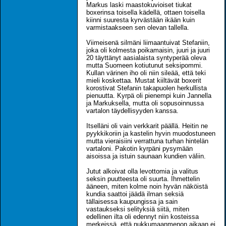
Markus laski maastokuvioiset tiukat
boxerinsa toisella kädellä, ottaen toisella
kiinni suuresta kyrvästään ikään kuin
varmistaakseen sen olevan tallella.
Viimeisenä silmäni liimaantuivat Stefaniin,
joka oli kolmesta poikamaisin, juuri ja juuri
20 täyttänyt aasialaista syntyperää oleva
mutta Suomeen kotiutunut seksipommi.
Kullan värinen iho oli niin sileää, että teki
mieli koskettaa. Mustat kiiltävät boxerit
korostivat Stefanin takapuolen herkullista
pienuutta. Kyrpä oli pienempi kuin Jannella
ja Markuksella, mutta oli sopusoinnussa
vartalon täydellisyyden kanssa.
Itselläni oli vain verkkarit päällä. Heitin ne
pyykkikoriin ja kastelin hyvin muodostuneen
mutta vieraisiini verrattuna turhan hintelän
vartaloni. Pakotin kyrpäni pysymään
aisoissa ja istuin saunaan kundien väliin.
Jutut alkoivat olla levottomia ja valitus
seksin puutteesta oli suurta. Ihmettelin
ääneen, miten kolme noin hyvän näköistä
kundia saattoi jäädä ilman seksiä
tällaisessa kaupungissa ja sain
vastaukseksi selityksiä siitä, miten
edellinen ilta oli edennyt niin kosteissa
merkeissä, että nukkumaanmenon aikaan ei