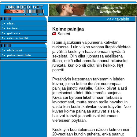
<<< takaisin
chat
Kolme painijaa
tarinat
galleria
Santeri
iskuri-treffit
Istuin ajatuksiini vaipuneena kahvilan
nurkassa. Luin viikon vanhaa iltapäivälehteä
elokuvat
ja välillä keskityin haaveilemaan hyvästä
puhelinviihde
seksistä. Olin ollut juomassa edellisenä
iltana, enkä ollut aamulla saanut aikaiseksi
runkata, kun olo oli ollut niin heikko. Nyt
panetti.
Pysähdyin katsomaan tarkemmin lehden
kuvaa, jossa kolme itseäni nuorempaa
painijaa jonotti vaa'alle. Kaikki olivat alasti
ja seisoivat kädet tärkeimmän suojana.
Kuva sai kyrpäni liikehtimään farkuissa
levottomasti, mutta toden teolla havahduin
vasta kun kuulin kahvilan oven käyvän. Nuo
kuvan kolme painajaa astuivat sisälle,
hakivat kahvit ja asettuivat istumaan
viereiseen pöytään.
Keskityin kuuntelemaan näiden kolmen noin
20-vuotiaan kundin puheita, enkä saanut