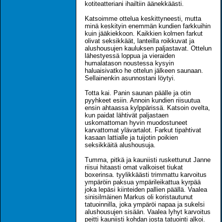
kotiteatteriani ihailtiin äänekkäästi.
Katsoimme ottelua keskittyneesti, mutta
minä keskityin enemmän kundien farkkuihin
kuin jääkiekkoon. Kaikkien kolmen farkut
olivat seksikkäät, lanteilla roikkuvat ja
alushousujen kauluksen paljastavat. Ottelun
lähestyessä loppua ja vieraiden
humalatason noustessa kysyin
haluaisivatko he ottelun jälkeen saunaan.
Sellainenkin asunnostani löytyi.
Totta kai. Panin saunan päälle ja otin
pyyhkeet esiin. Annoin kundien riisuutua
ensin ahtaassa kylppärissä. Katsoin ovelta,
kun paidat lähtivät paljastaen
uskomattoman hyvin muodostuneet
karvattomat ylävartalot. Farkut tipahtivat
kasaan lattialle ja tuijotin poikien
seksikkäitä alushousuja.
Tumma, pitkä ja kauniisti ruskettunut Janne
riisui hitaasti omat valkoiset tiukat
boxerinsa. tyylikkäästi trimmattu karvoitus
ympäröin paksua ympärileikattua kyrpää
joka lepäsi kiinteiden pallien päällä. Vaalea
sinisilmäinen Markus oli koristautunut
tatuoinnilla, joka ympäröi napaa ja sukelsi
alushousujen sisään. Vaalea lyhyt karvoitus
peitti kauniisti kohdan josta tatuointi alkoi.