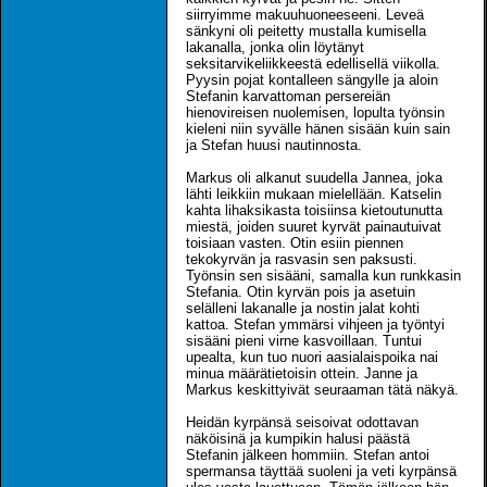
siirryimme makuuhuoneeseeni. Leveä
sänkyni oli peitetty mustalla kumisella
lakanalla, jonka olin löytänyt
seksitarvikeliikkeestä edellisellä viikolla.
Pyysin pojat kontalleen sängylle ja aloin
Stefanin karvattoman persereiän
hienovireisen nuolemisen, lopulta työnsin
kieleni niin syvälle hänen sisään kuin sain
ja Stefan huusi nautinnosta.
Markus oli alkanut suudella Jannea, joka
lähti leikkiin mukaan mielellään. Katselin
kahta lihaksikasta toisiinsa kietoutunutta
miestä, joiden suuret kyrvät painautuivat
toisiaan vasten. Otin esiin piennen
tekokyrvän ja rasvasin sen paksusti.
Työnsin sen sisääni, samalla kun runkkasin
Stefania. Otin kyrvän pois ja asetuin
selälleni lakanalle ja nostin jalat kohti
kattoa. Stefan ymmärsi vihjeen ja työntyi
sisääni pieni virne kasvoillaan. Tuntui
upealta, kun tuo nuori aasialaispoika nai
minua määrätietoisin ottein. Janne ja
Markus keskittyivät seuraaman tätä näkyä.
Heidän kyrpänsä seisoivat odottavan
näköisinä ja kumpikin halusi päästä
Stefanin jälkeen hommiin. Stefan antoi
spermansa täyttää suoleni ja veti kyrpänsä