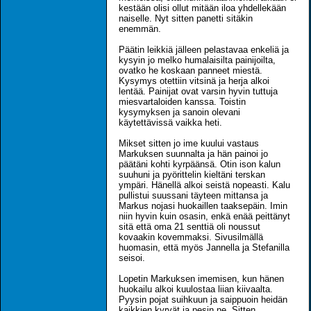
kestään olisi ollut mitään iloa yhdellekään
naiselle. Nyt sitten panetti sitäkin
enemmän.
Päätin leikkiä jälleen pelastavaa enkeliä ja
kysyin jo melko humalaisilta painijoilta,
ovatko he koskaan panneet miestä.
Kysymys otettiin vitsinä ja herja alkoi
lentää. Painijat ovat varsin hyvin tuttuja
miesvartaloiden kanssa. Toistin
kysymyksen ja sanoin olevani
käytettävissä vaikka heti.
Mikset sitten jo ime kuului vastaus
Markuksen suunnalta ja hän painoi jo
päätäni kohti kyrpäänsä. Otin ison kalun
suuhuni ja pyörittelin kieltäni terskan
ympäri. Hänellä alkoi seistä nopeasti. Kalu
pullistui suussani täyteen mittansa ja
Markus nojasi huokaillen taaksepäin. Imin
niin hyvin kuin osasin, enkä enää peittänyt
sitä että oma 21 senttiä oli noussut
kovaakin kovemmaksi. Sivusilmällä
huomasin, että myös Jannella ja Stefanilla
seisoi.
Lopetin Markuksen imemisen, kun hänen
huokailu alkoi kuulostaa liian kiivaalta.
Pyysin pojat suihkuun ja saippuoin heidän
kaikkien kyrvät ja pesin ne. Sitten