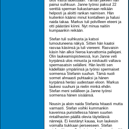
ulos vasta lauettuaan. Tämän jälkeen hän
painui suihkuun. Janne työnsi paksut 22
senttiä sperman liukastamaan reikään
helposti ja aloitti rankan naimisen. Hän
kuitenkin käänsi minut kontalleen ja halusi
naida takaa. Markus tuli polvilleen eteeni ja
otti päästäni kiinni. Nyt minua naitiin
kumpaankin reikään.
Stefan tuli suihkusta ja katsoi
lumoutuneena näkyä. Sitten hän kaatoi
rasvaa käsiinsä ja tuli viereeni. Rasvaisin
käsin hän alkoi hieroa karvattomia pallejani.
Olin laukeamispisteessä, kun Janne veti
kyrpänsä ulos minusta ja roiskautti valtava
spermasatsin selälleni. Hän levitti sen
kädellään ympäriinsä ja työnsi spermaiset
sormensa Stefanin suuhun. Tämä nuoli
sormet ahnaasti puhtaaksi ja hänen
kyrpänsä heräsi uudestaan eloon. Markus
laukesi suuhuni ja nielin minkä ehdin.
Stefan meni selälleen ja Janne työnsi
sormensa hänen sisäänsä.
Nousin ja aloin naida Stefania hitaasti mutta
varmasti. Stefan voihki kummankin
kaverinsa puristellessa hänen suurten
rintalihasten päällä olevia täyteläisiä
nännejä. Ei kestänyt kauaa, kun laukesin
voimalla tiukkaan perseeseen. Stefan