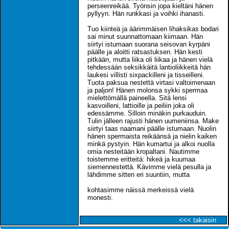
perseenreikää. Työnsin jopa kieltäni hänen
pyllyyn. Hän runkkasi ja voihki ihanasti.
Tuo kiinteä ja äärimmäisen lihaksikas bodari
sai minut suunnattomaan kiimaan. Hän
siirtyi istumaan suorana seisovan kyrpäni
päälle ja aloitti ratsastuksen. Hän kesti
pitkään, mutta liika oli liikaa ja hänen vielä
tehdessään seksikkäitä lantioliikkeitä hän
laukesi villisti sixpackilleni ja tisseilleni.
Tuota paksua nestettä virtasi valtoimenaan
ja paljon! Hänen molonsa sykki spermaa
mielettömällä paineella. Sitä lensi
kasvoilleni, lattioille ja peiliin joka oli
edessämme. Silloin minäkin purkauduin.
Tulin jälleen rajusti hänen uumeniinsa. Make
siirtyi taas naamani päälle istumaan. Nuolin
hänen spermaista reikäänsä ja nielin kaiken
minkä pystyin. Hän kumartui ja alkoi nuolla
omia nesteitään kropaltani. Nautimme
toistemme eritteitä: hikeä ja kuumaa
siemennestettä. Kävimme vielä pesulla ja
lähdimme sitten eri suuntiin, mutta
kohtasimme näissä merkeissä vielä
monesti.
<<< takaisin