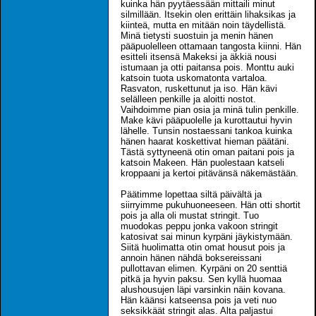
kuinka hän pyytäessään mittaili minut
silmillään. Itsekin olen erittäin lihaksikas ja
kiinteä, mutta en mitään noin täydellistä.
Minä tietysti suostuin ja menin hänen
pääpuolelleen ottamaan tangosta kiinni. Hän
esitteli itsensä Makeksi ja äkkiä nousi
istumaan ja otti paitansa pois. Monttu auki
katsoin tuota uskomatonta vartaloa.
Rasvaton, ruskettunut ja iso. Hän kävi
selälleen penkille ja aloitti nostot.
Vaihdoimme pian osia ja minä tulin penkille.
Make kävi pääpuolelle ja kurottautui hyvin
lähelle. Tunsin nostaessani tankoa kuinka
hänen haarat koskettivat hieman päätäni.
Tästä syttyneenä otin oman paitani pois ja
katsoin Makeen. Hän puolestaan katseli
kroppaani ja kertoi pitävänsä näkemästään.
Päätimme lopettaa siltä päivältä ja
siirryimme pukuhuoneeseen. Hän otti shortit
pois ja alla oli mustat stringit. Tuo
muodokas peppu jonka vakoon stringit
katosivat sai minun kyrpäni jäykistymään.
Siitä huolimatta otin omat housut pois ja
annoin hänen nähdä boksereissani
pullottavan elimen. Kyrpäni on 20 senttiä
pitkä ja hyvin paksu. Sen kyllä huomaa
alushousujen läpi varsinkin näin kovana.
Hän käänsi katseensa pois ja veti nuo
seksikkäät stringit alas. Alta paljastui