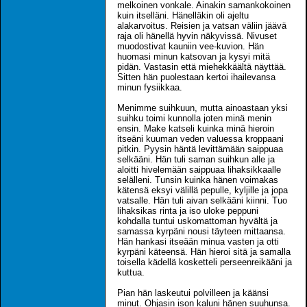
melkoinen vonkale. Ainakin samankokoinen
kuin itselläni. Hänelläkin oli ajeltu
alakarvoitus. Reisien ja vatsan väliin jäävä
raja oli hänellä hyvin näkyvissä. Nivuset
muodostivat kauniin vee-kuvion. Hän
huomasi minun katsovan ja kysyi mitä
pidän. Vastasin että miehekkäältä näyttää.
Sitten hän puolestaan kertoi ihailevansa
minun fysiikkaa.
Menimme suihkuun, mutta ainoastaan yksi
suihku toimi kunnolla joten minä menin
ensin. Make katseli kuinka minä hieroin
itseäni kuuman veden valuessa kroppaani
pitkin. Pyysin häntä levittämään saippuaa
selkääni. Hän tuli saman suihkun alle ja
aloitti hivelemään saippuaa lihaksikkaalle
selälleni. Tunsin kuinka hänen voimakas
kätensä eksyi välillä pepulle, kyljille ja jopa
vatsalle. Hän tuli aivan selkääni kiinni. Tuo
lihaksikas rinta ja iso uloke peppuni
kohdalla tuntui uskomattoman hyvältä ja
samassa kyrpäni nousi täyteen mittaansa.
Hän hankasi itseään minua vasten ja otti
kyrpäni käteensä. Hän hieroi sitä ja samalla
toisella kädellä kosketteli perseenreikääni ja
kuttua.
Pian hän laskeutui polvilleen ja käänsi
minut. Ohjasin ison kaluni hänen suuhunsa.