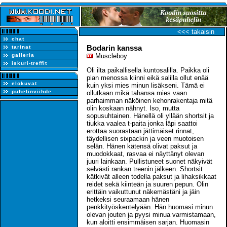
<<< takaisin
chat
Bodarin kanssa
tarinat
galleria
Muscleboy
iskuri-treffit
Oli ilta paikallisella kuntosalilla. Paikka oli
pian menossa kiinni eikä salilla ollut enää
elokuvat
kuin yksi mies minun lisäkseni. Tämä ei
puhelinviihde
ollutkaan mikä tahansa mies vaan
parhaimman näköinen kehonrakentaja mitä
olin koskaan nähnyt. Iso, mutta
sopusuhtainen. Hänellä oli yllään shortsit ja
tiukka vaalea t-paita jonka läpi saattoi
erottaa suorastaan jättimäiset rinnat,
täydellisen sixpackin ja veen muotoisen
selän. Hänen kätensä olivat paksut ja
muodokkaat, rasvaa ei näyttänyt olevan
juuri lainkaan. Pullistuneet suonet näkyivät
selvästi rankan treenin jälkeen. Shortsit
kätkivät alleen todella paksut ja lihaksikkaat
reidet sekä kiinteän ja suuren pepun. Olin
erittäin vaikuttunut näkemästäni ja jäin
hetkeksi seuraamaan hänen
penkkityöskentelyään. Hän huomasi minun
olevan jouten ja pyysi minua varmistamaan,
kun aloitti ensimmäisen sarjan. Huomasin