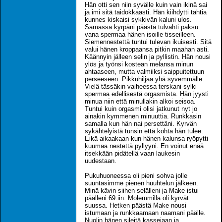
Hän otti sen niin syvälle kuin vain ikinä sai
ja imi sitä taidokkaasti. Hän kiihdytti tahtia
kunnes kiskaisi sykkivän kaluni ulos.
Samassa kyrpäni päästä tulvahti paksu
vana spermaa hänen isoille tisseilleen.
Siemennestettä tuntui tulevan ikuisesti. Sitä
valui hänen kroppaansa pitkin maahan asti.
Käännyin jälleen selin ja pyllistin. Hän nousi
ylös ja työnsi kostean melansa minun
ahtaaseen, mutta valmiiksi saippuitettuun
perseeseen. Pikkuhiljaa yhä syvemmälle.
Vielä tässäkin vaiheessa terskani sylki
spermaa edellisestä orgasmista. Hän jyysti
minua niin että minullakin alkoi seisoa.
Tuntui kuin orgasmi olisi jatkunut nyt jo
ainakin kymmenen minuuttia. Runkkasin
samalla kun hän nai persettäni. Kyrvän
sykähtelyistä tunsin että kohta hän tulee.
Eikä aikaakaan kun hänen kalunsa ryöpytti
kuumaa nestettä pyllyyni. En voinut enää
itsekkään pidätellä vaan laukesin
uudestaan.
Pukuhuoneessa oli pieni sohva jolle
suuntasimme pienen huuhtelun jälkeen.
Minä kävin siihen selälleni ja Make istui
päälleni 69:iin. Molemmilla oli kyrvät
suussa. Hetken päästä Make nousi
istumaan ja runkkaamaan naamani päälle.
Nuolin hänen sileitä kassejaan ja