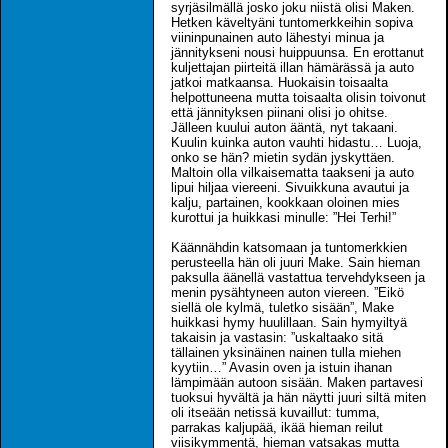
syrjäsilmällä josko joku niistä olisi Maken.
Hetken käveltyäni tuntomerkkeihin sopiva
viininpunainen auto lähestyi minua ja
jännitykseni nousi huippuunsa. En erottanut
kuljettajan piirteitä illan hämärässä ja auto
jatkoi matkaansa. Huokaisin toisaalta
helpottuneena mutta toisaalta olisin toivonut
että jännityksen piinani olisi jo ohitse.
Jälleen kuului auton ääntä, nyt takaani.
Kuulin kuinka auton vauhti hidastu… Luoja,
onko se hän? mietin sydän jyskyttäen.
Maltoin olla vilkaisematta taakseni ja auto
lipui hiljaa viereeni. Sivuikkuna avautui ja
kalju, partainen, kookkaan oloinen mies
kurottui ja huikkasi minulle: ”Hei Terhi!”
Käännähdin katsomaan ja tuntomerkkien
perusteella hän oli juuri Make. Sain hieman
paksulla äänellä vastattua tervehdykseen ja
menin pysähtyneen auton viereen. ”Eikö
siellä ole kylmä, tuletko sisään”, Make
huikkasi hymy huulillaan. Sain hymyiltyä
takaisin ja vastasin: ”uskaltaako sitä
tällainen yksinäinen nainen tulla miehen
kyytiin…” Avasin oven ja istuin ihanan
lämpimään autoon sisään. Maken partavesi
tuoksui hyvältä ja hän näytti juuri siltä miten
oli itseään netissä kuvaillut: tumma,
parrakas kaljupää, ikää hieman reilut
viisikymmentä, hieman vatsakas mutta