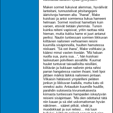
Maken sormet liukuivat alemmas, hyväilivät
lanteitani, tunnustelivat pitsitangojeni
ääriviivoja hameen alta. ”Ihanat”, Make
kuiskasi ja antoi sormiensa liukua hameeni
helmaan. Sormet nostivat hamettani kuin
varoen, etsivät tietään ylemmäs. Tunsin
kuinka reiteni vapisivat, yritin raottaa niitä
hieman, mutta tiukka hame ei juuri antanut
periksi. Nautin tuntiessani sormien liikkuvan
kiiltävien nailonien verhoamien reisini
kuumilla sisäpinnoilla, huulten hamutessa
niskaani. ”Sä oot ihana”, Make voihkaisi ja
käänsi minut vasten itseään. ”Mä haluan
nuolla sua, purra sua…”, hän kuiskasi
laskeutuen polvilleen asvaltille. Kuumat
huulet tuntuivat taivaallisilta reisilläni,
kiiltävän ja liukkaan nailonin pinta rahisi
parran hangatessa vasten ihoani, kieli lipoi
jättäen märkiä läikkiä nailonieni pintaan.
Vilkaisin hätäisesti ympärilleni peläten
jonkun jo liikkuvan kadulla, mutta katu oli
onneksi autio. Antauduin kuumille huulille,
parahdin suloisesta kivunsekaisesta
kiimasta tuntiessani hampaiden iskeytyvän
reisieni sisäpintaan. ”Mä olen odottanut tätä
niin kauan ja sä olet uskomattoman hyvän
näköinen… sääret pitkät, sileät ja
muodokkaat ja sun reitesi… mä tuun