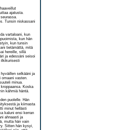
haaveillut
uttaa ajatusta.
n seurassa.
os. Tunsin niskassani
ida vartaloani, kun
ippuoimista, kun hän
styin, kun tunsin
ani tietämättä, mitä
i hereille, sillä
äri ja edessäni seisoi
lkikurisesti
hyväillen selkääni ja
i omaani vasten.
suuteli minua.
ta kroppaansa. Koska
mmin kähmiä häntä.
den puolelle. Hän
ityksestä ja kiimasta
ti minut hellästi
ka kaluni ensi kerran
ni ahnaasti ja
öä, mutta hän vain
yy. Sitten hän kysyi,