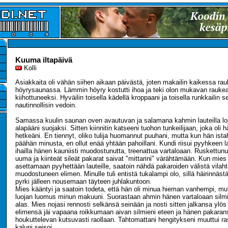
Kuuma iltapäivä
Kolli
Asiakkaita oli vähän siihen aikaan päivästä, joten makailin kaikessa ra
höyrysaunassa. Lämmin höyry kostutti ihoa ja teki olon mukavan raukea
kiihottuneeksi. Hyväilin toisella kädellä kroppaani ja toisella runkkailin s
nautinnollisin vedoin.
Samassa kuulin saunan oven avautuvan ja salamana kahmin lauteilla l
alapääni suojaksi. Sitten kiinnitin katseeni tuohon tunkeilijaan, joka oli hä
hetkeäni. En tiennyt, oliko tulija huomannut puuhani, mutta kun hän ist
päähän minusta, en ollut enää yhtään pahoillani. Kundi riisui pyyhkeen la
ihailla hänen kauniisti muodostunutta, treenattua vartaloaan. Ruskettun
uuma ja kiinteät sileät pakarat saivat "mittarini" värähtämään. Kun mies
asettamaan pyyhettään lauteille, saatoin nähdä pakaroiden välistä vilaht
muodostuneen elimen. Minulle tuli entistä tukalampi olo, sillä häirinnästä
pyrki jälleen nousemaan täyteen juhlakuntoon.
Mies kääntyi ja saatoin todeta, että hän oli minua hieman vanhempi, mu
luojan luomus minun makuuni. Suorastaan ahmin hänen vartaloaan silmill
alas. Mies nojasi rennosti selkänsä seinään ja nosti sitten jalkansa ylös 
elimensä jäi vapaana roikkumaan aivan silmieni eteen ja hänen pakarans
houkuttelevan kutsuvasti raollaan. Tahtomattani hengitykseni muuttui 
kaluni seisoi.