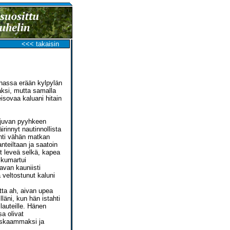
<<< takaisin
uhassa erään kylpylän
ksi, mutta samalla
eisovaa kaluani hitain
ojuvan pyyhkeen
irinnyt nautinnollista
ahti vähän matkan
nteiltaan ja saatoin
ut leveä selkä, kapea
 kumartui
avan kauniisti
 veltostunut kaluni
tta ah, aivan upea
äni, kun hän istahti
lauteille. Hänen
a olivat
raskaammaksi ja