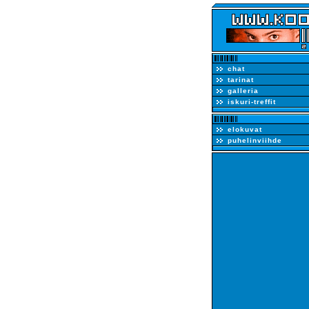
chat
tarinat
galleria
iskuri-treffit
elokuvat
puhelinviihde