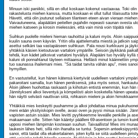
Minuun iski paniikki, sillä en ollut koskaan kokenut vastaavaa. Toki olin 
rakastelusta miehen kanssa, mutta koskaan ei ollut tullut tilaisuutta tote
Hävetti, että olin joutunut sellaisen tilanteen eteen aivan vieraan miehe
Vaivautuneena, alapäätäni peitellen pujahdin nopeasti saunan ovesta ul
miehen katseen ja kirosin mielessäni, että vain minä voin töpätä näin.
Suihkun puolelle mieleni hieman rauhoittui ja kaluni myös. Aloin saippuo
kuulin sauna oven käyvän. Yritin olla ajattelematta miestä ja jatkoin sa
asettui selkäni taa vastapäiseen suihkuun. Pala nousi kurkkuuni ja jäyki
yhtäkkiä käsien kietoutuvan vartaloni ympärille. Seisoin jäykkänä paikall
tehdä, kun kädet jatkoivat vartaloni hyväilyä. Alapääni tuo hyväily kyllä sa
kaluni oli ponnahtanut täyteen mittaansa. Hellästi minut käännettiin ymp
tuo saunassa ihailemani mies. "Sä taidat tarvita vähän apu", mies sanoi i
hymyillen.
En vastustellut, kun hänen kätensä kiertyivät uudelleen vartaloni ympäri 
pakaroitani samalla, kun hänen peniksensä, joka myös seisoi, hankautu
Aloin jälleen huohottaa raskaasti ja kiihotuin entistä enemmän, kun hän 
Jännitykseni alkoi lieventyä ja kömpelösti aloin kosketella hänen upea
hän näytti selvästi nauttivan siitä, rohkaisin mieleni ja aloin himokkaa
Yhtäkkiä mies keskeytti puuhamme ja alkoi johdattaa minua pukuhuonei
meni erään yksityiskopin ovelle, avasi oven ja pyysi minua sisään. Jänn
vapisten astuin sisään. Mies levitti pyyhkeemme leveälle penkille ja aset
makaamaan sille. Sitten hän kääntyi päälleni 69-asentoon ja tunsin kuin
upposi miehen lämpimän kosteaan suuhun. Taivaallista! Mies imi munaa
laukesin lähes heti, sillä niin ihanalta se tuntui. Sopersin anteeksipyynt
sanoi, että taidat olla ekakertalainen, joten kyllä se siitä uudelleen pirist