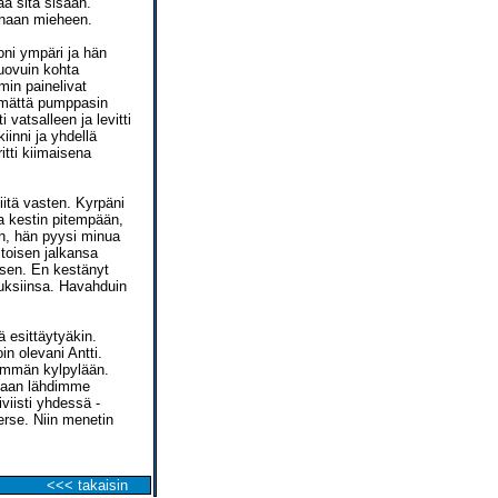
ää sitä sisään.
hanaan mieheen.
oni ympäri ja hän
Luovuin kohta
in painelivat
limättä pumppasin
 vatsalleen ja levitti
iinni ja yhdellä
tti kiimaisena
niitä vasten. Kyrpäni
aa kestin pitempään,
en, hän pyysi minua
 toisen jalkansa
ksen. En kestänyt
suksiinsa. Havahduin
 esittäytyäkin.
n olevani Antti.
nemmän kylpylään.
 vaan lähdimme
iviisti yhdessä -
erse. Niin menetin
<<< takaisin