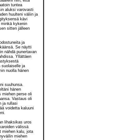
älleni niin, että
atoin tuntea
n aluksi varovasti
en huulteni väliin ja
gityksensä kävi
ä minkä kykenin
sen sitten jälleen
odostuneita ja
eikäänsä. Se näytti
atoin nähdä punertavan
hdissa. Yllättäen
ästyksestä
suolaiselle ja
mmin nuolla hänen
uni suuhunsa.
eltäni hänen
is miehen perse oli
ansa. Vastaus oli
ja rullasi
eää voidetta kaluuni
eni.
an lihaksikas uros
karoiden välissä
t miehen kalu, jota
hyväilin miehen