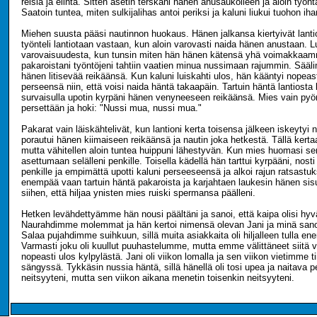
reisiä ja elintä. Sitten asetin terskani hänen anusaukolleen ja aloin työnt
Saatoin tuntea, miten sulkijalihas antoi periksi ja kaluni liukui tuohon i
Miehen suusta pääsi nautinnon huokaus. Hänen jalkansa kiertyivät lanti
työnteli lantiotaan vastaan, kun aloin varovasti naida hänen anustaan. 
varovaisuudesta, kun tunsin miten hän hänen kätensä yhä voimakkaamm
pakaroistani työntöjeni tahtiin vaatien minua nussimaan rajummin. Sää
hänen litisevää reikäänsä. Kun kaluni luiskahti ulos, hän kääntyi nopeasti
perseensä niin, että voisi naida häntä takaapäin. Tartuin häntä lantiosta k
survaisulla upotin kyrpäni hänen venyneeseen reikäänsä. Mies vain pyöri
persettään ja hoki: "Nussi mua, nussi mua."
Pakarat vain läiskähtelivät, kun lantioni kerta toisensa jälkeen iskeytyi 
porautui hänen kiimaiseen reikäänsä ja nautin joka hetkestä. Tällä kert
mutta vähitellen aloin tuntea huippuni lähestyvän. Kun mies huomasi s
asettumaan selälleni penkille. Toisella kädellä hän tarttui kyrpääni, nosti
penkille ja empimättä upotti kaluni perseeseensä ja alkoi rajun ratsastu
enempää vaan tartuin häntä pakaroista ja karjahtaen laukesin hänen si
siihen, että hiljaa ynisten mies ruiski spermansa päälleni.
Hetken levähdettyämme hän nousi päältäni ja sanoi, että kaipa olisi hyvä
Naurahdimme molemmat ja hän kertoi nimensä olevan Jani ja minä sanoi
Salaa pujahdimme suihkuun, sillä muita asiakkaita oli hiljalleen tulla e
Varmasti joku oli kuullut puuhastelumme, mutta emme välittäneet siitä
nopeasti ulos kylpylästä. Jani oli viikon lomalla ja sen viikon vietimme ti
sängyssä. Tykkäsin nussia häntä, sillä hänellä oli tosi upea ja naitava p
neitsyyteni, mutta sen viikon aikana menetin toisenkin neitsyyteni.