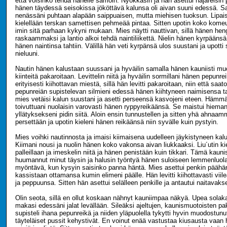
että voisinko tehdä hänelle samoin. Nyökkäsin ja hän asettui hajareisin pä
hänen täydessä seisokissa jököttävä kalunsa oli aivan suuni edessä. Sa
nenässäni puhtaan alapään saippuaisen, mutta miehisen tuoksun. Lipaisi
kielellään terskan samettisen pehmeää pintaa. Sitten upotin koko komeud
imin sitä parhaan kykyni mukaan. Mies näytti nauttivan, sillä hänen hen
raskaammaksi ja lantio alkoi tehdä naintiliikettä. Nielin hänen kyrpääns
hänen naintinsa tahtiin. Välillä hän veti kyrpänsä ulos suustani ja upotti 
nieluuni.
Nautin hänen kalustaan suussani ja hyväilin samalla hänen kauniisti mu
kiinteitä pakaroitaan. Levittelin niitä ja hyväilin sormillani hänen pepunr
erityisesti kiihottavan miestä, sillä hän levitti pakaroitaan, niin että sa
pepunreiän supistelevan silmieni edessä hänen kiihtyneen naimisensa ta
mies vetäisi kalun suustani ja asetti perseensä kasvojeni eteen. Hämm
toivuttuani nuolaisin varovasti hänen ryppyreikäänsä. Se maistui hieman 
yllätyksekseni pidin siitä. Aloin ensin tunnustellen ja sitten yhä ahnaa
persettään ja upotin kieleni hänen reikäänsä niin syvälle kuin pystyin.
Mies voihki nautinnosta ja imaisi kiimaisena uudelleen jäykistyneen kal
Kiimani nousi ja nuolin hänen koko vakonsa aivan liukkaaksi. Liu´utin ki
palleillaan ja imeskelin niitä ja hänen penistään kuin tikkari. Tämä kaun
huumannut minut täysin ja halusin työntyä hänen suloiseen lemmenluola
myöntävä, kun kysyin saisinko panna häntä. Mies asettui penkin päähän 
kassistaan ottamansa kumin elimeni päälle. Hän levitti kiihottavasti viil
ja peppuunsa. Sitten hän asettui selälleen penkille ja antautui naitavaks
Olin seota, sillä en ollut koskaan nähnyt kauniimpaa näkyä. Upea solak
makasi edessäni jalat levällään. Sileäksi ajeltujen, kaunismuotoisten pa
supisteli ihana pepunreikä ja niiden yläpuolella tykytti hyvin muodostunu
täyteläiset pussit kehystivät. En voinut enää vastustaa kiusausta vaan 