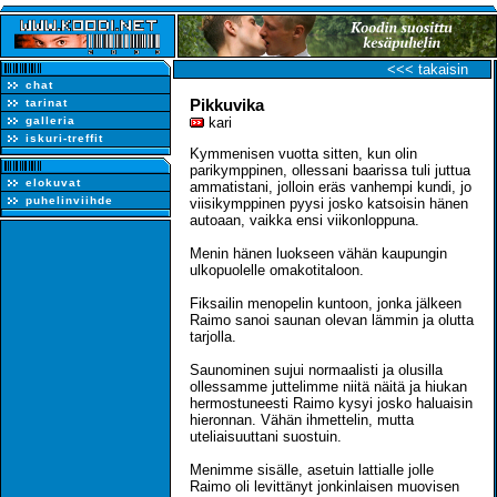
<<< takaisin
chat
Pikkuvika
tarinat
galleria
kari
iskuri-treffit
Kymmenisen vuotta sitten, kun olin
parikymppinen, ollessani baarissa tuli juttua
elokuvat
ammatistani, jolloin eräs vanhempi kundi, jo
puhelinviihde
viisikymppinen pyysi josko katsoisin hänen
autoaan, vaikka ensi viikonloppuna.
Menin hänen luokseen vähän kaupungin
ulkopuolelle omakotitaloon.
Fiksailin menopelin kuntoon, jonka jälkeen
Raimo sanoi saunan olevan lämmin ja olutta
tarjolla.
Saunominen sujui normaalisti ja olusilla
ollessamme juttelimme niitä näitä ja hiukan
hermostuneesti Raimo kysyi josko haluaisin
hieronnan. Vähän ihmettelin, mutta
uteliaisuuttani suostuin.
Menimme sisälle, asetuin lattialle jolle
Raimo oli levittänyt jonkinlaisen muovisen