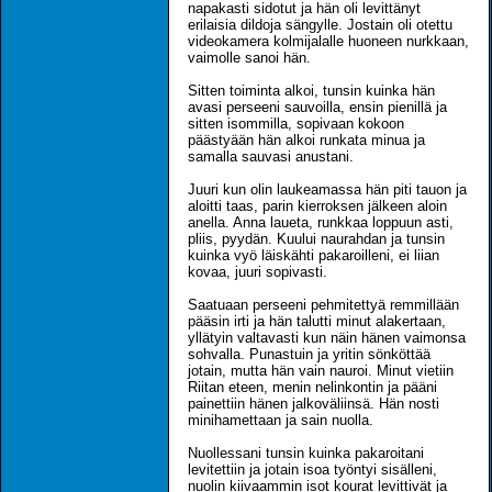
napakasti sidotut ja hän oli levittänyt
erilaisia dildoja sängylle. Jostain oli otettu
videokamera kolmijalalle huoneen nurkkaan,
vaimolle sanoi hän.
Sitten toiminta alkoi, tunsin kuinka hän
avasi perseeni sauvoilla, ensin pienillä ja
sitten isommilla, sopivaan kokoon
päästyään hän alkoi runkata minua ja
samalla sauvasi anustani.
Juuri kun olin laukeamassa hän piti tauon ja
aloitti taas, parin kierroksen jälkeen aloin
anella. Anna laueta, runkkaa loppuun asti,
pliis, pyydän. Kuului naurahdan ja tunsin
kuinka vyö läiskähti pakaroilleni, ei liian
kovaa, juuri sopivasti.
Saatuaan perseeni pehmitettyä remmillään
pääsin irti ja hän talutti minut alakertaan,
yllätyin valtavasti kun näin hänen vaimonsa
sohvalla. Punastuin ja yritin sönköttää
jotain, mutta hän vain nauroi. Minut vietiin
Riitan eteen, menin nelinkontin ja pääni
painettiin hänen jalkoväliinsä. Hän nosti
minihamettaan ja sain nuolla.
Nuollessani tunsin kuinka pakaroitani
levitettiin ja jotain isoa työntyi sisälleni,
nuolin kiivaammin isot kourat levittivät ja