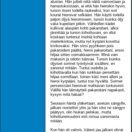
alustan. Hän jutteli niitä näitä vaimostaan ja
harrastuksistaan, ai että hän hieroikin hyvin,
tunsin itseni todella raukeaksi, kun isot
kourat hieroivat selkääni. Hän käytti todella
paljon öljyä hieromiseen, tunsin kuinka öljy
valui kupeitani pitkin. Vähitellen kädet
kulkivat alaspäin kohti pakaroitani, alkoi
jännittää ja tunsin kiihottuvani, en ollut
koskaan tuntenut miehiä kohtaan
mielenkiintoa, mutta nyt kyrpäni kovettui
kivikovaksi. Hän siirsi pyyhkeen pois
pakaroideni päältä, hieroi pakaroitani, ensin
hiljaa sitten voimakkaammin. Minä vain
makasin ja odotin tulevaa. Tunsin kuinka
öljyiset sormet työntyivät sisälleni, en
sanonut mitään. Tuntui oudolta ja
kiihottavalta kun hän runkkasi persettäni
hiljaa sormillaan, toinen käsi meni alleni ja
hieroi kyrpääni, tuntui tosi hyvältä. Sormet
perseessäni hieroivat mahtavan tuntuisesti.
Välillä hän läimäytteli pakaroitani napakasti,
kysyin mitä haluat?
Seurasin häntä yläkertaan, asetuin sängylle,
jalkani nostettiin ylös ja hän sitoi ne sängyn
päätyyn, olin hiukan pelokas, mutta
kiihottuneisuuteni esti minua sanomasta
mitään.
Kun hän oli valmis, käteni jaa jalkani olivat