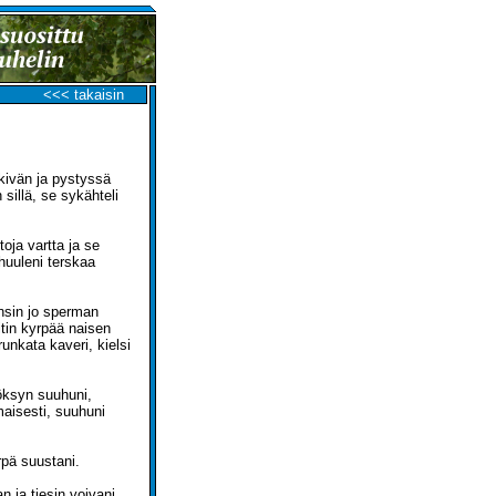
<<< takaisin
kkivän ja pystyssä
sillä, se sykähteli
oja vartta ja se
huuleni terskaa
unsin jo sperman
itin kyrpää naisen
runkata kaveri, kielsi
öksyn suuhuni,
maisesti, suuhuni
rpä suustani.
n ja tiesin voivani