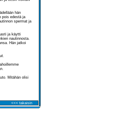
ädellään hän
n pois edestä ja
autinnon spermat ja
sti ja käytti
ihkien nautinnosta.
unsa. Hän jatkoi
ut.
tahoillemme
an.
auto. Mitähän olisi
<<< takaisin