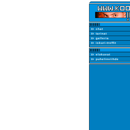
chat
tarinat
galleria
iskuri-treffit
elokuvat
puhelinviihde