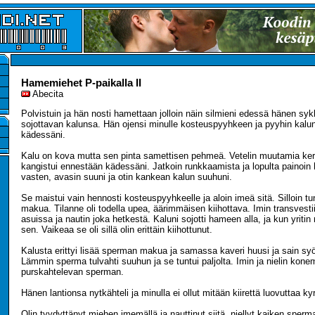
Hamemiehet P-paikalla II
Abecita
Polvistuin ja hän nosti hamettaan jolloin näin silmieni edessä hänen sy
sojottavan kalunsa. Hän ojensi minulle kosteuspyyhkeen ja pyyhin kalun 
kädessäni.
Kalu on kova mutta sen pinta samettisen pehmeä. Vetelin muutamia kert
kangistui ennestään kädessäni. Jatkoin runkkaamista ja lopulta painoin 
vasten, avasin suuni ja otin kankean kalun suuhuni.
Se maistui vain hennosti kosteuspyyhkeelle ja aloin imeä sitä. Silloin t
makua. Tilanne oli todella upea, äärimmäisen kiihottava. Imin transvesti
asuissa ja nautin joka hetkestä. Kaluni sojotti hameen alla, ja kun yritin 
sen. Vaikeaa se oli sillä olin erittäin kiihottunut.
Kalusta erittyi lisää sperman makua ja samassa kaveri huusi ja sain sy
Lämmin sperma tulvahti suuhun ja se tuntui paljolta. Imin ja nielin kone
purskahtelevan sperman.
Hänen lantionsa nytkähteli ja minulla ei ollut mitään kiirettä luovuttaa ky
Olin tyydyttänyt miehen imemällä ja nauttinut siitä, niellyt kaiken sperma