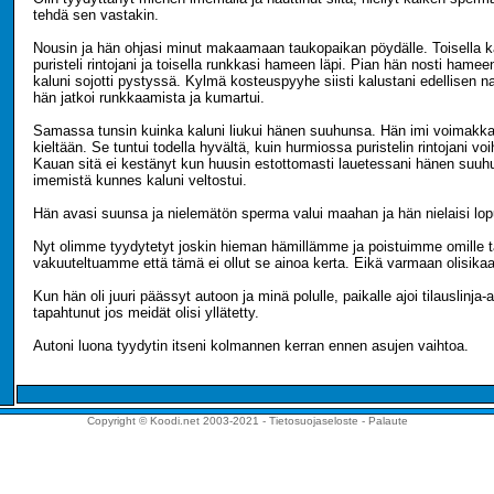
tehdä sen vastakin.
Nousin ja hän ohjasi minut makaamaan taukopaikan pöydälle. Toisella k
puristeli rintojani ja toisella runkkasi hameen läpi. Pian hän nosti hamee
kaluni sojotti pystyssä. Kylmä kosteuspyyhe siisti kalustani edellisen n
hän jatkoi runkkaamista ja kumartui.
Samassa tunsin kuinka kaluni liukui hänen suuhunsa. Hän imi voimakkaa
kieltään. Se tuntui todella hyvältä, kuin hurmiossa puristelin rintojani vo
Kauan sitä ei kestänyt kun huusin estottomasti lauetessani hänen suuh
imemistä kunnes kaluni veltostui.
Hän avasi suunsa ja nielemätön sperma valui maahan ja hän nielaisi lop
Nyt olimme tyydytetyt joskin hieman hämillämme ja poistuimme omille 
vakuuteltuamme että tämä ei ollut se ainoa kerta. Eikä varmaan olisika
Kun hän oli juuri päässyt autoon ja minä polulle, paikalle ajoi tilauslinja-
tapahtunut jos meidät olisi yllätetty.
Autoni luona tyydytin itseni kolmannen kerran ennen asujen vaihtoa.
Copyright © Koodi.net 2003-2021 -
Tietosuojaseloste
-
Palaute