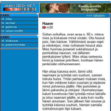
<<< takaisin
chat
Haave
tarinat
galleria
m30
iskuri-treffit
Soitan ovikelloa, oven avaa n. 60 v. roteva
mies ja kiskaisee minut sisään. Ota housut
elokuvat
pois, hän käskee. Välittömästi avaan napit
puhelinviihde
ja vetoketjun, mies riuhtaisee housut alas.
Mies huomaa punaiset sukkahousut ja
purskahtaa nauruun, vai tällainen
pienikaluinen lyllerö. Mies ottaa ranteesta
kiinni ja käskee polvilleen, konttaan hänen
perässään olohuoneeseen.
Hän ottaa kalunsa esiin, läimii sillä
naamaani ja työntää sen suuhuni, sanoen
lutkuta huora. Yritän parhaani mukaan imeä,
kun hän vetäisee kalun suustani ja repäisee
minut polviensa päälle. Hän puristelee ja
läimii pakaroita ja rintojani. Huomatessaan
kaluni kovettuvan hän työntää minut lattialle
ja istuu naamani päälle, ei auta kuin nuolla
hänen anustaan. Sen jälkeen hän nousee ja
työntää kalunsa suuhuni, hieroen samalla
sukkahousujen läpi kaluani.