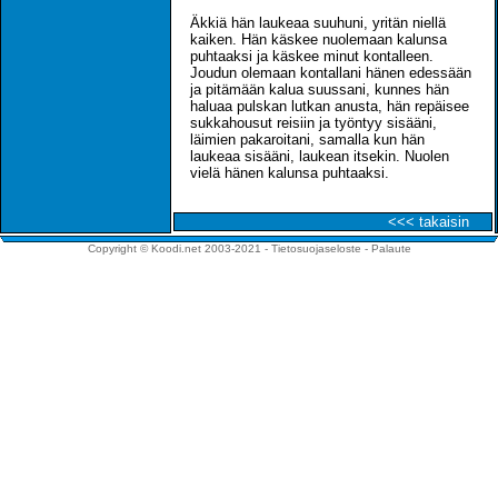
Äkkiä hän laukeaa suuhuni, yritän niellä
kaiken. Hän käskee nuolemaan kalunsa
puhtaaksi ja käskee minut kontalleen.
Joudun olemaan kontallani hänen edessään
ja pitämään kalua suussani, kunnes hän
haluaa pulskan lutkan anusta, hän repäisee
sukkahousut reisiin ja työntyy sisääni,
läimien pakaroitani, samalla kun hän
laukeaa sisääni, laukean itsekin. Nuolen
vielä hänen kalunsa puhtaaksi.
<<< takaisin
Copyright © Koodi.net 2003-2021 -
Tietosuojaseloste
-
Palaute