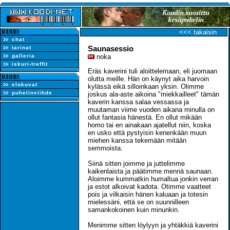
<<< takaisin
chat
Saunasessio
tarinat
galleria
noka
iskuri-treffit
Eräs kaverini tuli aloittelemaan, eli juomaan
olutta meille. Hän on käynyt aika harvoin
elokuvat
kylässä eikä silloinkaan yksin. Olimme
puhelinviihde
joskus ala-aste aikoina "miekkailleet" tämän
kaverin kanssa salaa vessassa ja
muutaman viime vuoden aikana minulla on
ollut fantasia hänestä. En ollut mikään
homo tai en ainakaan ajatellut niin, koska
en usko että pystyisin kenenkään muun
miehen kanssa tekemään mitään
semmoista.
Siinä sitten joimme ja juttelimme
kaikenlaista ja päätimme mennä saunaan.
Aloimme kummatkin humaltua jonkin verran
ja estot alkoivat kadota. Otimme vaatteet
pois ja vilkaisin hänen kaluaan ja totesin
mielessäni, että se on suunnilleen
samankokoinen kuin minunkin.
Menimme sitten löylyyn ja yhtäkkiä kaverini