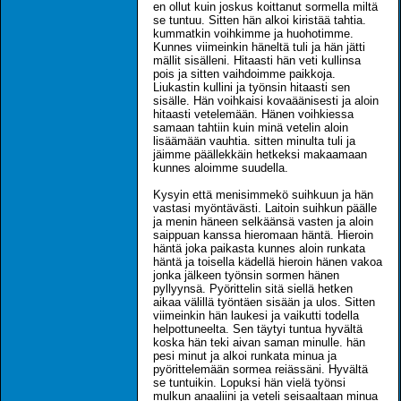
en ollut kuin joskus koittanut sormella miltä
se tuntuu. Sitten hän alkoi kiristää tahtia.
kummatkin voihkimme ja huohotimme.
Kunnes viimeinkin häneltä tuli ja hän jätti
mällit sisälleni. Hitaasti hän veti kullinsa
pois ja sitten vaihdoimme paikkoja.
Liukastin kullini ja työnsin hitaasti sen
sisälle. Hän voihkaisi kovaäänisesti ja aloin
hitaasti vetelemään. Hänen voihkiessa
samaan tahtiin kuin minä vetelin aloin
lisäämään vauhtia. sitten minulta tuli ja
jäimme päällekkäin hetkeksi makaamaan
kunnes aloimme suudella.
Kysyin että menisimmekö suihkuun ja hän
vastasi myöntävästi. Laitoin suihkun päälle
ja menin häneen selkäänsä vasten ja aloin
saippuan kanssa hieromaan häntä. Hieroin
häntä joka paikasta kunnes aloin runkata
häntä ja toisella kädellä hieroin hänen vakoa
jonka jälkeen työnsin sormen hänen
pyllyynsä. Pyörittelin sitä siellä hetken
aikaa välillä työntäen sisään ja ulos. Sitten
viimeinkin hän laukesi ja vaikutti todella
helpottuneelta. Sen täytyi tuntua hyvältä
koska hän teki aivan saman minulle. hän
pesi minut ja alkoi runkata minua ja
pyörittelemään sormea reiässäni. Hyvältä
se tuntuikin. Lopuksi hän vielä työnsi
mulkun anaaliini ja veteli seisaaltaan minua