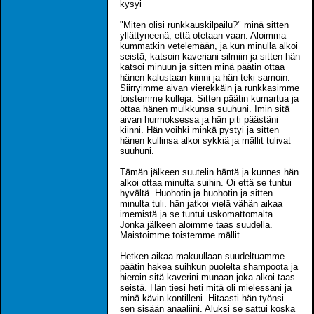
kysyi
"Miten olisi runkkauskilpailu?" minä sitten
yllättyneenä, että otetaan vaan. Aloimma
kummatkin vetelemään, ja kun minulla alkoi
seistä, katsoin kaveriani silmiin ja sitten hän
katsoi minuun ja sitten minä päätin ottaa
hänen kalustaan kiinni ja hän teki samoin.
Siirryimme aivan vierekkäin ja runkkasimme
toistemme kulleja. Sitten päätin kumartua ja
ottaa hänen mulkkunsa suuhuni. Imin sitä
aivan hurmoksessa ja hän piti päästäni
kiinni. Hän voihki minkä pystyi ja sitten
hänen kullinsa alkoi sykkiä ja mällit tulivat
suuhuni.
Tämän jälkeen suutelin häntä ja kunnes hän
alkoi ottaa minulta suihin. Oi että se tuntui
hyvältä. Huohotin ja huohotin ja sitten
minulta tuli. hän jatkoi vielä vähän aikaa
imemistä ja se tuntui uskomattomalta.
Jonka jälkeen aloimme taas suudella.
Maistoimme toistemme mällit.
Hetken aikaa makuullaan suudeltuamme
päätin hakea suihkun puolelta shampoota ja
hieroin sitä kaverini munaan joka alkoi taas
seistä. Hän tiesi heti mitä oli mielessäni ja
minä kävin kontilleni. Hitaasti hän työnsi
sen sisään anaaliini. Aluksi se sattui koska